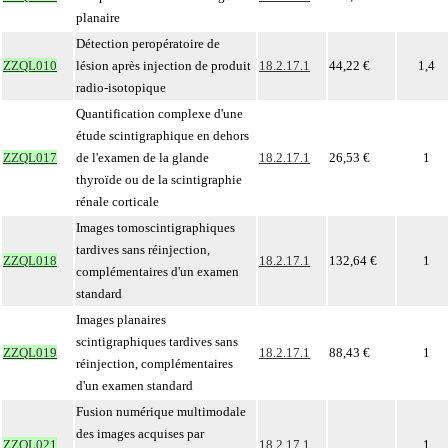
planaire
Détection peropératoire de
ZZQL010
lésion après injection de produit
18.2.17.1
44,22 €
1,4
radio-isotopique
Quantification complexe d'une
étude scintigraphique en dehors
ZZQL017
de l'examen de la glande
18.2.17.1
26,53 €
1
thyroïde ou de la scintigraphie
rénale corticale
Images tomoscintigraphiques
tardives sans réinjection,
ZZQL018
18.2.17.1
132,64 €
1
complémentaires d'un examen
standard
Images planaires
scintigraphiques tardives sans
ZZQL019
18.2.17.1
88,43 €
1
réinjection, complémentaires
d'un examen standard
Fusion numérique multimodale
des images acquises par
ZZQL021
18.2.17.1
1