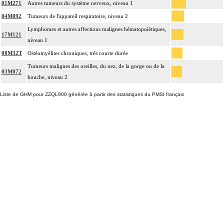
01M271
Autres tumeurs du système nerveux, niveau 1
04M092
Tumeurs de l'appareil respiratoire, niveau 2
Lymphomes et autres affections malignes hématopoiètiques,
17M121
niveau 1
08M32T
Ostéomyélites chroniques, très courte durée
Tumeurs malignes des oreilles, du nez, de la gorge ou de la
03M072
bouche, niveau 2
Liste de GHM pour ZZQL900 générée à partir des statistiques du PMSI français