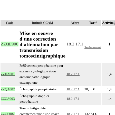
Code
Intitulé CCAM
Arbre
Tarif
Activité(
Mise en oeuvre
d'une correction
d'atténuation par
ZZQL900
18.2.17.1
1
Remboursement
transmission
tomoscintigraphique
Prélèvement peropératoire pour
examen cytologique et/ou
ZZHA001
18.2.17.1
1,4
anatomopathologique
extemporané
ZZQA002
Échographie peropératoire
18.2.17.1
28,35 €
1,4
Échographie-doppler
ZZQA003
18.2.17.1
1,4
peropératoire
Tomoscintigraphie
ZZQL007
complémentaire d'une image
18.2.17.1
132,64 €
1