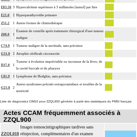
E83.50
3
Hypercalcémie supérieure à 3 millimoles [mmol] par litre
E21.0
2
Hyperparathyroïdie primaire
Z51.2
1
Autres formes de chimiothérapie
Examen de contrôle après traitement chirurgical d'une tumeur
Z08.0
1
maligne
C74.9
1
Tumeur maligne de la surrénale, sans précision
G31.0
2
Atrophie cérébrale circonscrite
Tumeur à évolution imprévisible ou inconnue de la lèvre, de
D37.0
1
la cavité buccale et du pharynx
C81.9
1
Lymphome de Hodgkin, sans précision
Autres syndromes précisés extrapyramidaux et troubles de la
G25.8
2
motricité
Liste de diagnostics CIM10 pour ZZQL900 générée à partir des statistiques du PMSI français
Actes CCAM fréquemment associés à
ZZQL900
Images tomoscintigraphiques tardives sans
ZZQL018
réinjection, complémentaires d'un examen