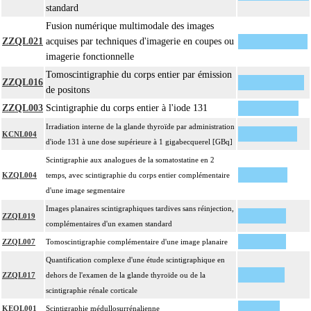
standard
Fusion numérique multimodale des images
ZZQL021
acquises par techniques d'imagerie en coupes ou
imagerie fonctionnelle
Tomoscintigraphie du corps entier par émission
ZZQL016
de positons
ZZQL003
Scintigraphie du corps entier à l'iode 131
Irradiation interne de la glande thyroïde par administration
KCNL004
d'iode 131 à une dose supérieure à 1 gigabecquerel [GBq]
Scintigraphie aux analogues de la somatostatine en 2
KZQL004
temps, avec scintigraphie du corps entier complémentaire
d'une image segmentaire
Images planaires scintigraphiques tardives sans réinjection,
ZZQL019
complémentaires d'un examen standard
ZZQL007
Tomoscintigraphie complémentaire d'une image planaire
Quantification complexe d'une étude scintigraphique en
ZZQL017
dehors de l'examen de la glande thyroïde ou de la
scintigraphie rénale corticale
KEQL001
Scintigraphie médullosurrénalienne