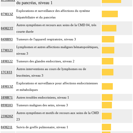
du pancréas, niveau 1
Explorations et surveillance des affections du système
07M13Z
hépatobiliaire et du pancréas
Autres symptômes et recours aux soins de la CMD 04, très
04M23T
courte durée
04M093
Tumeurs de l'appareil respiratoire, niveau 3
Lymphomes et autres affections malignes hématopoiètiques,
17M123
niveau 3
10M122
Tumeurs des glandes endocrines, niveau 2
Autres interventions au cours de lymphomes ou de
17C033
leucémies, niveau 3
Explorations et surveillance pour affections endocriniennes
10M13Z
et métaboliques
10M071
Autres troubles endocriniens, niveau 1
09M103
Tumeurs malignes des seins, niveau 3
Autres symptômes et motifs de recours aux soins de la CMD
23M20Z
23
04M211
Suivis de greffe pulmonaire, niveau 1