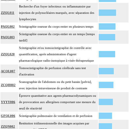
Recherche d'un foyer infectieux ou inflammatoire par
ZZQL011
injection de polynucléaires marqués, avec séparation des
lymphocytes
PAQL002
Scintigraphie osseuse du corps entier en plusieurs temps
Scintigraphie osseuse du corps entier en un temps [temps
PAQL003
tardif]
Scintigraphie et/ou tomoscintigraphie de contrôle avec
ZZQL020
quantification, après administration d'agent
pharmacologique radio-isotopique à visée thérapeutique
Tomoscintigraphie de perfusion cérébrale sans test
ACQL007
d'activation
Scanographie de l'abdomen ou du petit bassin [pelvis],
ZCQH002
avec injection intraveineuse de produit de contraste
Épreuve quantitative aux agents pharmacodynamiques ou
YYYY006
de provocation aux allergènes comportant une mesure du
seuil de réactivité
GFQL006
Scintigraphie pulmonaire de ventilation et de perfusion
Restitution tridimensionnelle des images acquises par
ZZQN002