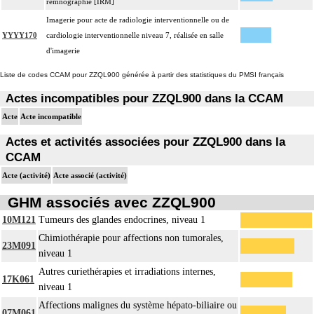
remnographie [IRM]
Imagerie pour acte de radiologie interventionnelle ou de
YYYY170
cardiologie interventionnelle niveau 7, réalisée en salle
d'imagerie
Liste de codes CCAM pour ZZQL900 générée à partir des statistiques du PMSI français
Actes incompatibles pour ZZQL900 dans la CCAM
Acte
Acte incompatible
Actes et activités associées pour ZZQL900 dans la
CCAM
Acte (activité)
Acte associé (activité)
GHM associés avec ZZQL900
10M121
Tumeurs des glandes endocrines, niveau 1
Chimiothérapie pour affections non tumorales,
23M091
niveau 1
Autres curiethérapies et irradiations internes,
17K061
niveau 1
Affections malignes du système hépato-biliaire ou
07M061