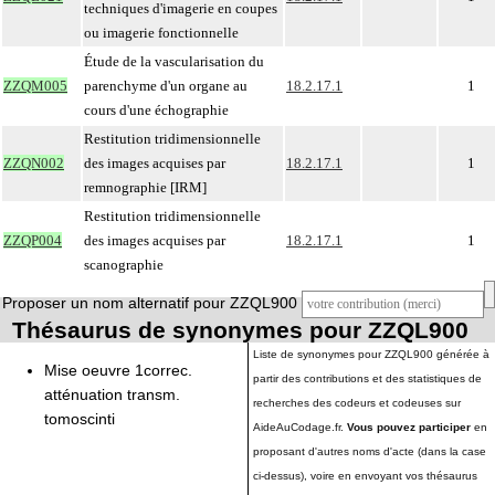
techniques d'imagerie en coupes
ou imagerie fonctionnelle
Étude de la vascularisation du
ZZQM005
parenchyme d'un organe au
18.2.17.1
1
cours d'une échographie
Restitution tridimensionnelle
ZZQN002
des images acquises par
18.2.17.1
1
remnographie [IRM]
Restitution tridimensionnelle
ZZQP004
des images acquises par
18.2.17.1
1
scanographie
Proposer un nom alternatif pour ZZQL900
Thésaurus de synonymes pour ZZQL900
Liste de synonymes pour ZZQL900 générée à
Mise oeuvre 1correc.
partir des contributions et des statistiques de
atténuation transm.
recherches des codeurs et codeuses sur
tomoscinti
AideAuCodage.fr.
Vous pouvez participer
en
proposant d'autres noms d'acte (dans la case
ci-dessus), voire en envoyant vos thésaurus