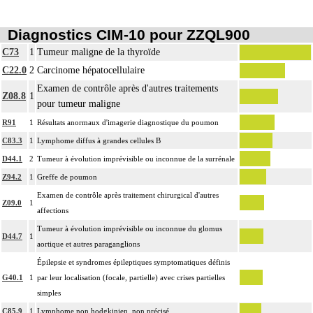
Diagnostics CIM-10 pour ZZQL900
C73
1
Tumeur maligne de la thyroïde
C22.0
2
Carcinome hépatocellulaire
Examen de contrôle après d'autres traitements
Z08.8
1
pour tumeur maligne
R91
1
Résultats anormaux d'imagerie diagnostique du poumon
C83.3
1
Lymphome diffus à grandes cellules B
D44.1
2
Tumeur à évolution imprévisible ou inconnue de la surrénale
Z94.2
1
Greffe de poumon
Examen de contrôle après traitement chirurgical d'autres
Z09.0
1
affections
Tumeur à évolution imprévisible ou inconnue du glomus
D44.7
1
aortique et autres paraganglions
Épilepsie et syndromes épileptiques symptomatiques définis
G40.1
1
par leur localisation (focale, partielle) avec crises partielles
simples
C85.9
1
Lymphome non hodgkinien, non précisé