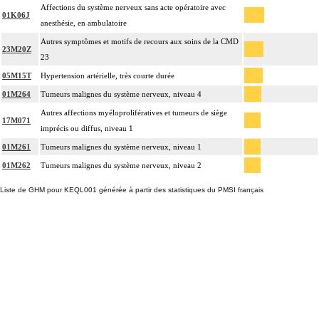
Affections du système nerveux sans acte opératoire avec
01K06J
anesthésie, en ambulatoire
Autres symptômes et motifs de recours aux soins de la CMD
23M20Z
23
05M15T
Hypertension artérielle, très courte durée
01M264
Tumeurs malignes du système nerveux, niveau 4
Autres affections myéloprolifératives et tumeurs de siège
17M071
imprécis ou diffus, niveau 1
01M261
Tumeurs malignes du système nerveux, niveau 1
01M262
Tumeurs malignes du système nerveux, niveau 2
Liste de GHM pour KEQL001 générée à partir des statistiques du PMSI français