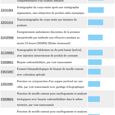
complémentaires d'un examen standard
Scintigraphie du corps entier après une scintigraphie
ZZQL004
segmentaire, sans réinjection de produit radio-isotopique
Tomoscintigraphie du corps entier par émission de
ZZQL016
positons
Enregistrement ambulatoire discontinu de la pression
EQQP008
intraartérielle par méthode non effractive pendant au
moins 24 heures [MAPA] [Holter tensionnel]
Scanographie de l'abdomen ou du petit bassin [pelvis],
ZCQH002
avec injection intraveineuse de produit de contraste
FDHB002
Biopsie ostéomédullaire, par voie transcutanée
Examen histopathologique de biopsie de moelle osseuse
FDQX007
avec coloration spéciale
Ponction ou cytoponction d'un organe profond sur une
ZZHJ006
cible, par voie transcutanée avec guidage échographique
Ponction de moelle osseuse pour myélogramme et analyses
FDHB004
biologiques avec biopsie ostéomédullaire dans le même
territoire, par voie transcutanée
Ponction de moelle osseuse pour myélogramme et analyses