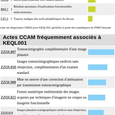
Résultats anormaux d'explorations fonctionnelles
R94.7
1
endocriniennes
C47.3
1
Tumeur maligne des nerfs périphériques du thorax
Liste de diagnostics CIM10 pour KEQL001 générée à partir des statistiques du PMSI français
Actes CCAM fréquemment associés à
KEQL001
Tomoscintigraphie complémentaire d'une image
ZZQL007
planaire
Images tomoscintigraphiques tardives sans
ZZQL018
réinjection, complémentaires d'un examen
standard
Mise en oeuvre d'une correction d'atténuation
ZZQL900
par transmission tomoscintigraphique
Fusion numérique multimodale des images
ZZQL021
acquises par techniques d'imagerie en coupes ou
imagerie fonctionnelle
Images planaires scintigraphiques tardives sans réinjection,
ZZQL019