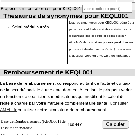
Proposer un nom alternatif pour KEQL001
Thésaurus de synonymes pour KEQL001
Liste de synonymes pour KEQL001 générée à
Scinti médul.surrén
partir des contributions et des statistiques de
recherches des codeurs et codeuses sur
AideAuCodage.fr.
Vous pouvez participer
en
proposant d'autres noms d'acte (dans la case
ci-dessus), voire en envoyant vos thésaurus
Remboursement de KEQL001
La
base de remboursement
correspond au tarif de l'acte et du taux
de la sécurité sociale à une date donnée. Attention, le prix peut varier
en fonction de coefficients modificateurs qui modifient le calcul du
reste à charge par votre mutuelle/complémentaire santé.
Consulter
AMELI.fr
ou utiliser notre simulateur de remboursement :
Base de Remboursement (KEQL001) de
Calculer
180.44 €
l'assurance maladie