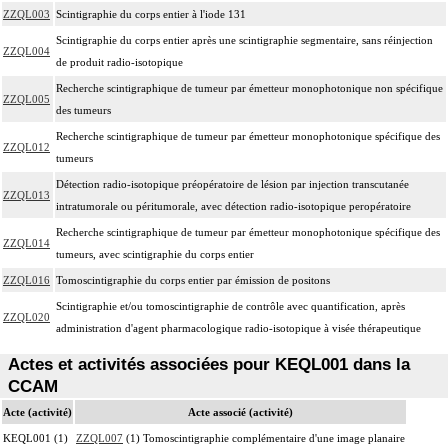
ZZQL003
Scintigraphie du corps entier à l'iode 131
Scintigraphie du corps entier après une scintigraphie segmentaire, sans réinjection
ZZQL004
de produit radio-isotopique
Recherche scintigraphique de tumeur par émetteur monophotonique non spécifique
ZZQL005
des tumeurs
Recherche scintigraphique de tumeur par émetteur monophotonique spécifique des
ZZQL012
tumeurs
Détection radio-isotopique préopératoire de lésion par injection transcutanée
ZZQL013
intratumorale ou péritumorale, avec détection radio-isotopique peropératoire
Recherche scintigraphique de tumeur par émetteur monophotonique spécifique des
ZZQL014
tumeurs, avec scintigraphie du corps entier
ZZQL016
Tomoscintigraphie du corps entier par émission de positons
Scintigraphie et/ou tomoscintigraphie de contrôle avec quantification, après
ZZQL020
administration d'agent pharmacologique radio-isotopique à visée thérapeutique
Actes et activités associées pour KEQL001 dans la
CCAM
Acte (activité)
Acte associé (activité)
KEQL001 (1)
ZZQL007
(1) Tomoscintigraphie complémentaire d'une image planaire