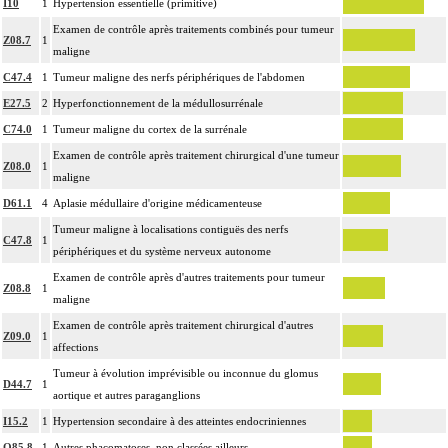
I10
1
Hypertension essentielle (primitive)
Examen de contrôle après traitements combinés pour tumeur
Z08.7
1
maligne
C47.4
1
Tumeur maligne des nerfs périphériques de l'abdomen
E27.5
2
Hyperfonctionnement de la médullosurrénale
C74.0
1
Tumeur maligne du cortex de la surrénale
Examen de contrôle après traitement chirurgical d'une tumeur
Z08.0
1
maligne
D61.1
4
Aplasie médullaire d'origine médicamenteuse
Tumeur maligne à localisations contiguës des nerfs
C47.8
1
périphériques et du système nerveux autonome
Examen de contrôle après d'autres traitements pour tumeur
Z08.8
1
maligne
Examen de contrôle après traitement chirurgical d'autres
Z09.0
1
affections
Tumeur à évolution imprévisible ou inconnue du glomus
D44.7
1
aortique et autres paraganglions
I15.2
1
Hypertension secondaire à des atteintes endocriniennes
Q85.8
1
Autres phacomatoses, non classées ailleurs