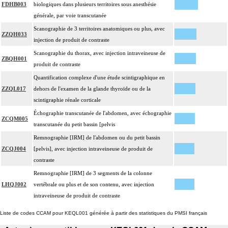
FDHB003
biologiques dans plusieurs territoires sous anesthésie
générale, par voie transcutanée
Scanographie de 3 territoires anatomiques ou plus, avec
ZZQH033
injection de produit de contraste
Scanographie du thorax, avec injection intraveineuse de
ZBQH001
produit de contraste
Quantification complexe d'une étude scintigraphique en
ZZQL017
dehors de l'examen de la glande thyroïde ou de la
scintigraphie rénale corticale
Échographie transcutanée de l'abdomen, avec échographie
ZCQM005
transcutanée du petit bassin [pelvis
Remnographie [IRM] de l'abdomen ou du petit bassin
ZCQJ004
[pelvis], avec injection intraveineuse de produit de
contraste
Remnographie [IRM] de 3 segments de la colonne
LHQJ002
vertébrale ou plus et de son contenu, avec injection
intraveineuse de produit de contraste
Liste de codes CCAM pour KEQL001 générée à partir des statistiques du PMSI français