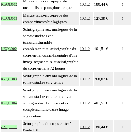
Mesure radio-isotopique du
KGQL002
10.1.2
180,44 €
1
métabolisme phosphocalcique
Mesure radio-isotopique des
KGQL003
10.1.2
127,39 €
1
compartiments biologiques
Scintigraphie aux analogues de la
somatostatine avec
tomoscintigraphie
KZQL002
complémentaire, scintigraphie du
10.1.2
401,51 €
1
corps entier complémentaire d'une
image segmentaire et scintigraphie
du corps entier à 72 heures
Scintigraphie aux analogues de la
KZQL003
10.1.2
268,87 €
1
somatostatine en 2 temps
Scintigraphie aux analogues de la
somatostatine en 2 temps, avec
KZQL004
scintigraphie du corps entier
10.1.2
401,51 €
1
complémentaire d'une image
segmentaire
Scintigraphie du corps entier à
ZZQL003
10.1.2
180,44 €
1
l'iode 131