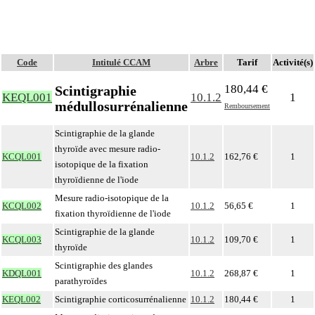
Code
Intitulé CCAM
Arbre
Tarif
Activité(s)
180,44 €
Scintigraphie
KEQL001
10.1.2
1
médullosurrénalienne
Remboursement
Scintigraphie de la glande
thyroïde avec mesure radio-
KCQL001
10.1.2
162,76 €
1
isotopique de la fixation
thyroïdienne de l'iode
Mesure radio-isotopique de la
KCQL002
10.1.2
56,65 €
1
fixation thyroïdienne de l'iode
Scintigraphie de la glande
KCQL003
10.1.2
109,70 €
1
thyroïde
Scintigraphie des glandes
KDQL001
10.1.2
268,87 €
1
parathyroïdes
KEQL002
Scintigraphie corticosurrénalienne
10.1.2
180,44 €
1