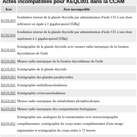
Actes incompatibles pour KEQL001 dans la CCAM
Acte
Acte incompatible
Irradiation interne de la glande thyroïde par administration d'iode 131 à une dose
KCNL003
inférieure ou égale à 1 gigabecquerel [GBq]
Irradiation interne de la glande thyroïde par administration d'iode 131 à une dose
KCNL004
supérieure à 1 gigabecquerel [GBq]
Scintigraphie de la glande thyroïde avec mesure radio-isotopique de la fixation
KCQL001
thyroïdienne de l'iode
KCQL002
Mesure radio-isotopique de la fixation thyroïdienne de l'iode
KCQL003
Scintigraphie de la glande thyroïde
KDQL001
Scintigraphie des glandes parathyroïdes
KEQL001
Scintigraphie médullosurrénalienne
KEQL002
Scintigraphie corticosurrénalienne
KGQL002
Mesure radio-isotopique du métabolisme phosphocalcique
KGQL003
Mesure radio-isotopique des compartiments biologiques
Scintigraphie aux analogues de la somatostatine avec tomoscintigraphie
KZQL002
complémentaire, scintigraphie du corps entier complémentaire d'une image
segmentaire et scintigraphie du corps entier à 72 heures