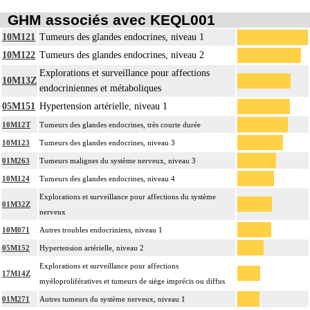
GHM associés avec KEQL001
10M121
Tumeurs des glandes endocrines, niveau 1
10M122
Tumeurs des glandes endocrines, niveau 2
Explorations et surveillance pour affections
10M13Z
endocriniennes et métaboliques
05M151
Hypertension artérielle, niveau 1
10M12T
Tumeurs des glandes endocrines, très courte durée
10M123
Tumeurs des glandes endocrines, niveau 3
01M263
Tumeurs malignes du système nerveux, niveau 3
10M124
Tumeurs des glandes endocrines, niveau 4
Explorations et surveillance pour affections du système
01M32Z
nerveux
10M071
Autres troubles endocriniens, niveau 1
05M152
Hypertension artérielle, niveau 2
Explorations et surveillance pour affections
17M14Z
myéloprolifératives et tumeurs de siège imprécis ou diffus
01M271
Autres tumeurs du système nerveux, niveau 1