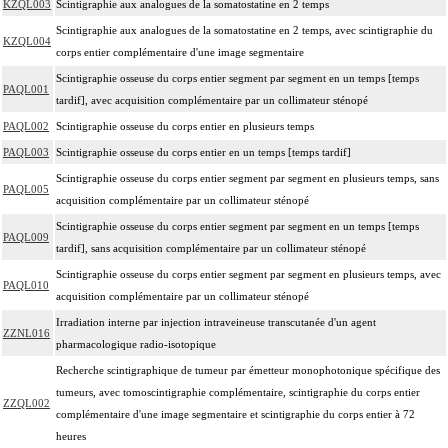
KZQL003
Scintigraphie aux analogues de la somatostatine en 2 temps
Scintigraphie aux analogues de la somatostatine en 2 temps, avec scintigraphie du
KZQL004
corps entier complémentaire d'une image segmentaire
Scintigraphie osseuse du corps entier segment par segment en un temps [temps
PAQL001
tardif], avec acquisition complémentaire par un collimateur sténopé
PAQL002
Scintigraphie osseuse du corps entier en plusieurs temps
PAQL003
Scintigraphie osseuse du corps entier en un temps [temps tardif]
Scintigraphie osseuse du corps entier segment par segment en plusieurs temps, sans
PAQL005
acquisition complémentaire par un collimateur sténopé
Scintigraphie osseuse du corps entier segment par segment en un temps [temps
PAQL009
tardif], sans acquisition complémentaire par un collimateur sténopé
Scintigraphie osseuse du corps entier segment par segment en plusieurs temps, avec
PAQL010
acquisition complémentaire par un collimateur sténopé
Irradiation interne par injection intraveineuse transcutanée d'un agent
ZZNL016
pharmacologique radio-isotopique
Recherche scintigraphique de tumeur par émetteur monophotonique spécifique des
tumeurs, avec tomoscintigraphie complémentaire, scintigraphie du corps entier
ZZQL002
complémentaire d'une image segmentaire et scintigraphie du corps entier à 72
heures