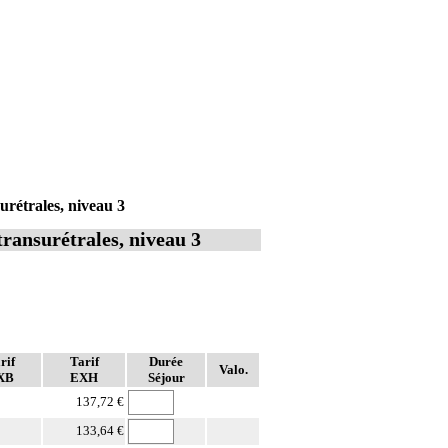
urétrales, niveau 3
transurétrales, niveau 3
rif
Tarif
Durée
Valo.
XB
EXH
Séjour
137,72 €
133,64 €