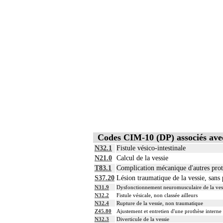
Codes CIM-10 (DP) associés av
N32.1
Fistule vésico-intestinale
N21.0
Calcul de la vessie
T83.1
Complication mécanique d'autres proth
S37.20
Lésion traumatique de la vessie, sans 
N31.9
Dysfonctionnement neuromusculaire de la vess
N32.2
Fistule vésicale, non classée ailleurs
N32.4
Rupture de la vessie, non traumatique
Z45.80
Ajustement et entretien d'une prothèse interne 
N32.3
Diverticule de la vessie