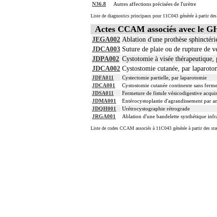
N36.8
Autres affections précisées de l'urètre
Liste de diagnostics principaux pour 11C043 générée à partir des
Actes CCAM associés avec le 
JEGA002
Ablation d'une prothèse sphinctér
JDCA003
Suture de plaie ou de rupture de v
JDPA002
Cystotomie à visée thérapeutique,
JDCA002
Cystostomie cutanée, par laparoto
JDFA011
Cystectomie partielle, par laparotomie
JDCA001
Cystostomie cutanée continente sans fermet
JDSA011
Fermeture de fistule vésicodigestive acqui
JDMA001
Entérocystoplastie d'agrandissement par a
JDQH001
Urétrocystographie rétrograde
JRGA001
Ablation d'une bandelette synthétique infr
Liste de codes CCAM associés à 11C043 générée à partir des sta