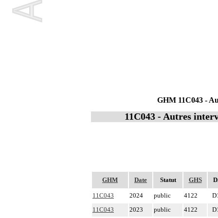
GHM 11C043 - Autre
11C043 - Autres interv
GHM
Date
Statut
GHS
D
11C043
2024
public
4122
D
11C043
2023
public
4122
D