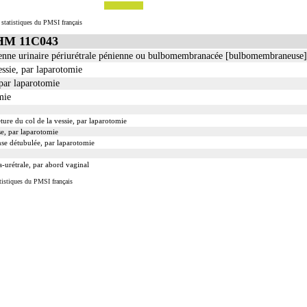
 statistiques du PMSI français
GHM 11C043
ienne urinaire périurétrale pénienne ou bulbomembranacée [bulbomembraneuse],
essie, par laparotomie
 par laparotomie
mie
ure du col de la vessie, par laparotomie
se, par laparotomie
nse détubulée, par laparotomie
a-urétrale, par abord vaginal
tistiques du PMSI français