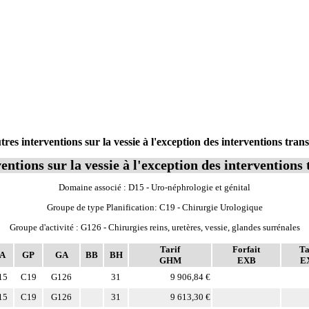
s interventions sur la vessie à l'exception des interventions trans
entions sur la vessie à l'exception des interventions 
Domaine associé : D15 - Uro-néphrologie et génital
Groupe de type Planification: C19 - Chirurgie Urologique
Groupe d'activité : G126 - Chirurgies reins, uretères, vessie, glandes surrénales
Tarif
Forfait
Ta
A
GP
GA
BB
BH
GHM
EXB
E
15
C19
G126
31
9 906,84 €
15
C19
G126
31
9 613,30 €