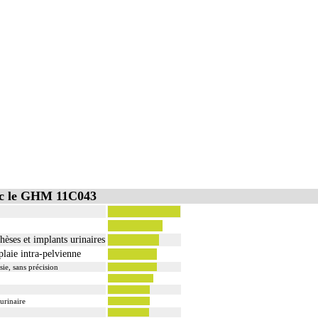
ec le GHM 11C043
èses et implants urinaires
plaie intra-pelvienne
ie, sans précision
urinaire