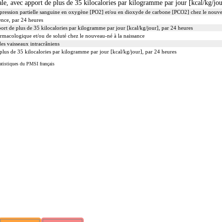
ale, avec apport de plus de 35 kilocalories par kilogramme par jour [kcal/kg/jou
a pression partielle sanguine en oxygène [PO2] et/ou en dioxyde de carbone [PCO2] chez le nouv
uence, par 24 heures
ort de plus de 35 kilocalories par kilogramme par jour [kcal/kg/jour], par 24 heures
rmacologique et/ou de soluté chez le nouveau-né à la naissance
es vaisseaux intracrâniens
plus de 35 kilocalories par kilogramme par jour [kcal/kg/jour], par 24 heures
atistiques du PMSI français