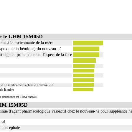
vec le GHM 15M05D
us à la toxicomanie de la mère
ypoxique ischémique] du nouveau-né
teignant principalement l'aspect de la face
que de médicaments chez le nouveau-né
 de la mère
s statistiques du PMSI français
 GHM 15M05D
ntinue d'agent pharmacologique vasoactif chez le nouveau-né pour suppléance 
ical
 l'encéphale