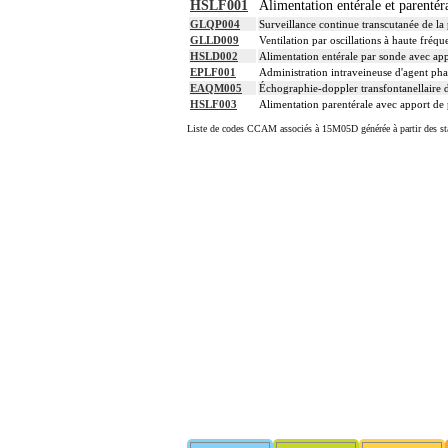
HSLF001
Alimentation entérale et parentér
GLQP004
Surveillance continue transcutanée de l
GLLD009
Ventilation par oscillations à haute fréq
HSLD002
Alimentation entérale par sonde avec app
EPLF001
Administration intraveineuse d'agent pha
EAQM005
Échographie-doppler transfontanellaire d
HSLF003
Alimentation parentérale avec apport de 
Liste de codes CCAM associés à 15M05D générée à partir des st