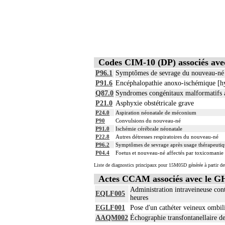
Codes CIM-10 (DP) associés a
P96.1
Symptômes de sevrage du nouveau-né d
P91.6
Encéphalopathie anoxo-ischémique [h
Q87.0
Syndromes congénitaux malformatifs at
P21.0
Asphyxie obstétricale grave
P24.0
Aspiration néonatale de méconium
P90
Convulsions du nouveau-né
P91.0
Ischémie cérébrale néonatale
P22.8
Autres détresses respiratoires du nouveau-né
P96.2
Symptômes de sevrage après usage thérapeuti
P04.4
Foetus et nouveau-né affectés par toxicomanie
Liste de diagnostics principaux pour 15M05D générée à partir de
Actes CCAM associés avec le
Administration intraveineuse co
EQLF005
heures
EGLF001
Pose d'un cathéter veineux ombil
AAQM002
Échographie transfontanellaire de