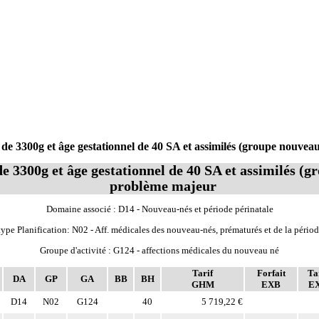
3300g et âge gestationnel de 40 SA et assimilés (groupe nouveau
3300g et âge gestationnel de 40 SA et assimilés (g
problème majeur
Domaine associé : D14 - Nouveau-nés et période périnatale
ype Planification: N02 - Aff. médicales des nouveau-nés, prématurés et de la périod
Groupe d'activité : G124 - affections médicales du nouveau né
Tarif
Forfait
Ta
DA
GP
GA
BB
BH
GHM
EXB
E
D14
N02
G124
40
5 719,22 €