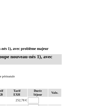
-nés 1), avec problème majeur
roupe nouveau-nés 1), avec
e périnatale
rif
Tarif
Durée
Valo.
XB
EXH
Séjour
252,78 €