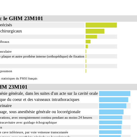
vec le GHM 23M101
récisés
 chirurgicaux
rébraux
asculaire
 plaque et autre prothèse interne (orthopédique) de fixation
u poumon
 statistiques du PMSI français
GHM 23M101
sie générale, dans les suites d'un acte sur la cavité orale
ue du coeur et des vaisseaux intrathoraciques
rinaire
age, sous anesthésie générale ou locorégionale
ivations, avec enregistrement continu pendant au moins 24 heures
ntracavitaire avec guidage échographique
on
ne cave inférieure, par voie veineuse transcutanée