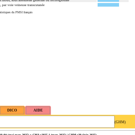
us mous, sous anesthésie générale ou locorégionale
 par voie veineuse transcutanée
tistiques du PMSI français
(GHM)
 (fr) (
maj
mars 2025) + CMA v2025.1 (mars 2025) | GHM v30 (juin 2025)