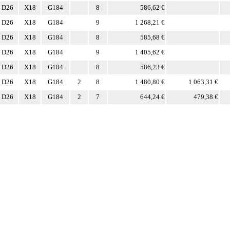
D26
X18
G184
8
586,62 €
D26
X18
G184
9
1 268,21 €
D26
X18
G184
8
585,68 €
D26
X18
G184
9
1 405,62 €
D26
X18
G184
8
586,23 €
D26
X18
G184
2
8
1 480,80 €
1 063,31 €
D26
X18
G184
2
7
644,24 €
479,38 €