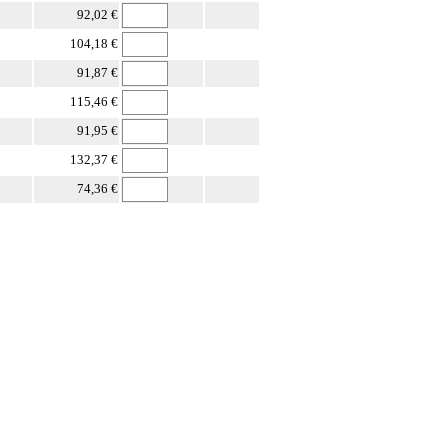
92,02 €
104,18 €
91,87 €
115,46 €
91,95 €
132,37 €
74,36 €