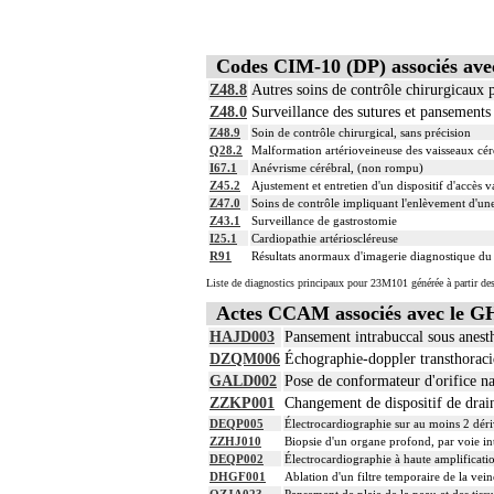
Codes CIM-10 (DP) associés a
Z48.8
Autres soins de contrôle chirurgicaux p
Z48.0
Surveillance des sutures et pansements
Z48.9
Soin de contrôle chirurgical, sans précision
Q28.2
Malformation artérioveineuse des vaisseaux cé
I67.1
Anévrisme cérébral, (non rompu)
Z45.2
Ajustement et entretien d'un dispositif d'accès v
Z47.0
Soins de contrôle impliquant l'enlèvement d'une
Z43.1
Surveillance de gastrostomie
I25.1
Cardiopathie artérioscléreuse
R91
Résultats anormaux d'imagerie diagnostique d
Liste de diagnostics principaux pour 23M101 générée à partir des
Actes CCAM associés avec le 
HAJD003
Pansement intrabuccal sous anesthé
DZQM006
Échographie-doppler transthoraciq
GALD002
Pose de conformateur d'orifice na
ZZKP001
Changement de dispositif de drain
DEQP005
Électrocardiographie sur au moins 2 dér
ZZHJ010
Biopsie d'un organe profond, par voie i
DEQP002
Électrocardiographie à haute amplificati
DHGF001
Ablation d'un filtre temporaire de la vei