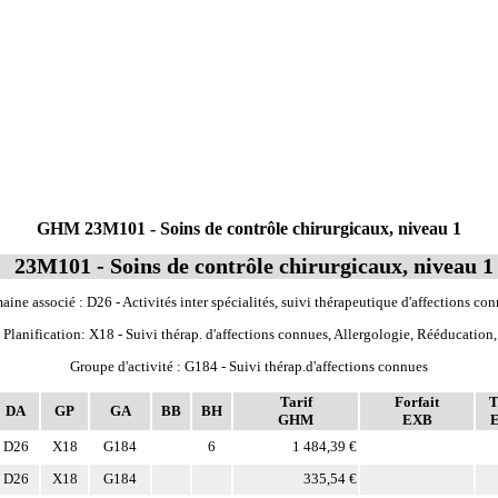
GHM 23M101 - Soins de contrôle chirurgicaux, niveau 1
23M101 - Soins de contrôle chirurgicaux, niveau 1
ine associé : D26 - Activités inter spécialités, suivi thérapeutique d'affections co
Planification: X18 - Suivi thérap. d'affections connues, Allergologie, Rééducatio
Groupe d'activité : G184 - Suivi thérap.d'affections connues
Tarif
Forfait
T
DA
GP
GA
BB
BH
GHM
EXB
D26
X18
G184
6
1 484,39 €
D26
X18
G184
335,54 €