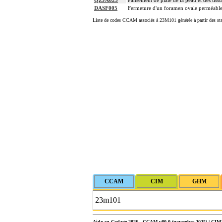
QZJA023
Pansement de plaie de la peau et des tiss
DASF005
Fermeture d'un foramen ovale perméable,
Liste de codes CCAM associés à 23M101 générée à partir des sta
Aide au Codage 2026 - CCAM v80.0 (novembre 2025) | CIM10