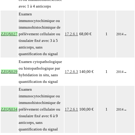
avec 1 à 4 anticorps
Examen
immunocytochimique ou
immunohistochimique de
ZZQX027
prélèvement cellulaire ou
17.2.6.1
68,00 €
1
2014
→
tissulaire fixé avec 3 à 5
anticorps, sans
quantification du signal
Examen cytopathologique
ou histopathologique par
ZZQX029
17.2.6.3
140,00 €
1
2014
→
hybridation in situ, sans
quantification du signal
Examen
immunocytochimique ou
immunohistochimique de
ZZQX034
prélèvement cellulaire ou
17.2.6.1
100,00 €
1
2014
→
tissulaire fixé avec 6 à 9
anticorps, sans
quantification du signal