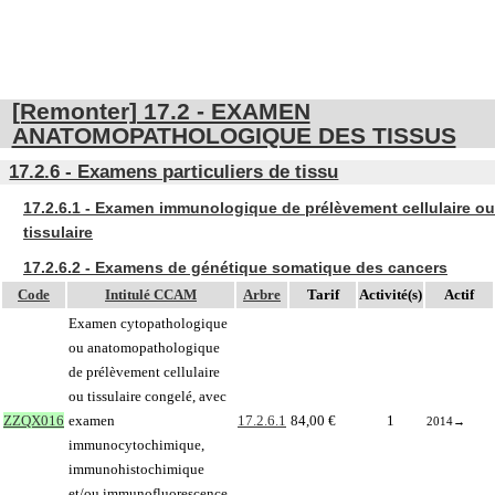
[Remonter] 17.2 - EXAMEN
ANATOMOPATHOLOGIQUE DES TISSUS
17.2.6 - Examens particuliers de tissu
17.2.6.1 - Examen immunologique de prélèvement cellulaire ou
tissulaire
17.2.6.2 - Examens de génétique somatique des cancers
Code
Intitulé CCAM
Arbre
Tarif
Activité(s)
Actif
Examen cytopathologique
ou anatomopathologique
de prélèvement cellulaire
ou tissulaire congelé, avec
ZZQX016
examen
17.2.6.1
84,00 €
1
2014
→
immunocytochimique,
immunohistochimique
et/ou immunofluorescence