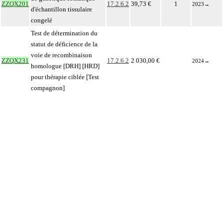
ZZQX201
17.2.6.2
39,73 €
1
2023
→
d'échantillon tissulaire
congelé
Test de détermination du
statut de déficience de la
voie de recombinaison
ZZQX231
17.2.6.2
2 030,00 €
2024
→
homologue [DRH] [HRD]
pour thérapie ciblée [Test
compagnon]