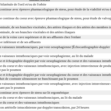
latérale de l'oeil et/ou de l'orbite
ontinue avec épreuve pharmacologique de stress, pour étude de la viabilité et/ou d
e continue du coeur avec épreuve pharmacologique de stress, pour étude de valvo
inale, de ses branches viscérales, des artères iliaques et des artères des membres i
inale, de ses branches viscérales et des artères iliaques
de la veine cave supérieure et de ses affluents chez l'enfant
 inférieure et de ses affluents
s vaisseaux intrathoraciques, par voie oesophagienne [Échocardiographie-doppler
s vaisseaux intrathoraciques par voie oesophagienne, au lit du malade
e et échographie-doppler par voie oesophagienne du coeur et des vaisseaux intrat
 du coeur et des vaisseaux intrathoraciques, avec injection intraveineuse de produ
nt pas le poumon
e et échographie-doppler par voie oesophagienne du coeur et des vaisseaux intrath
duit de contraste ultrasonore ne franchissant pas le poumon
 vaisseaux intrathoraciques par voie oesophagienne, avec injection intraveineuse 
ssant pas le poumon
ontinue avec épreuve de stress sur lit ergométrique
 du coeur et des vaisseaux intrathoraciques, au lit du malade
e du coeur et des vaisseaux intrathoraciques
ion artérielle intracrânienne par doppler transcrânien, par 24 heures