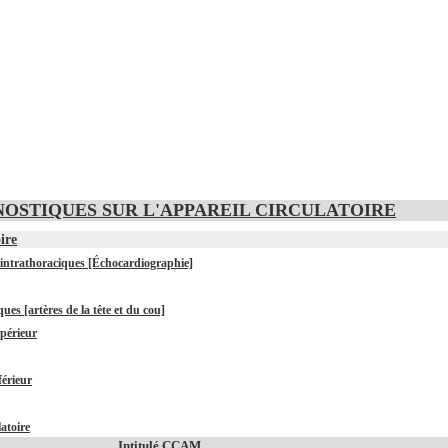
IAGNOSTIQUES SUR L'APPAREIL CIRCULATOIRE
ire
x intrathoraciques [Échocardiographie]
ues [artères de la tête et du cou]
upérieur
férieur
latoire
Intitulé CCAM