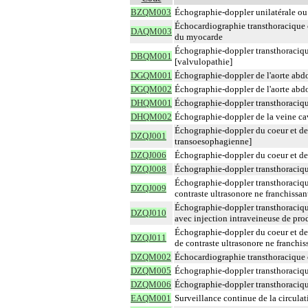
BZQM003
Échographie-doppler unilatérale ou bi
Échocardiographie transthoracique c
DAQM003
du myocarde
Échographie-doppler transthoraciqu
DBQM001
[valvulopathie]
DGQM001
Échographie-doppler de l'aorte abdom
DGQM002
Échographie-doppler de l'aorte abdom
DHQM001
Échographie-doppler transthoracique 
DHQM002
Échographie-doppler de la veine cave
Échographie-doppler du coeur et de
DZQJ001
transoesophagienne]
DZQJ006
Échographie-doppler du coeur et de
DZQJ008
Échographie-doppler transthoraciqu
Échographie-doppler transthoracique
DZQJ009
contraste ultrasonore ne franchissa
Échographie-doppler transthoraciqu
DZQJ010
avec injection intraveineuse de pro
Échographie-doppler du coeur et des
DZQJ011
de contraste ultrasonore ne franchi
DZQM002
Échocardiographie transthoracique c
DZQM005
Échographie-doppler transthoracique
DZQM006
Échographie-doppler transthoraciqu
EAQM001
Surveillance continue de la circulat