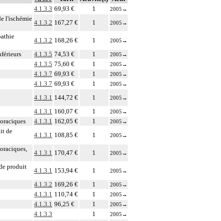
4.1.3.3
69,93 €
1
2005
→
e l'ischémie
4.1.3.2
167,27 €
1
2005
→
pathie
4.1.3.2
168,26 €
1
2005
→
nférieurs
4.1.3.5
74,53 €
1
2005
→
4.1.3.5
75,60 €
1
2005
→
4.1.3.7
69,93 €
1
2005
→
4.1.3.7
69,93 €
1
2005
→
4.1.3.1
144,72 €
1
2005
→
4.1.3.1
160,07 €
1
2005
→
horaciques
4.1.3.1
162,05 €
1
2005
→
it de
4.1.3.1
108,85 €
1
2005
→
oraciques,
4.1.3.1
170,47 €
1
2005
→
de produit
4.1.3.1
153,94 €
1
2005
→
4.1.3.2
169,26 €
1
2005
→
4.1.3.1
110,74 €
1
2005
→
4.1.3.1
96,25 €
1
2005
→
4.1.3.3
1
2005
→