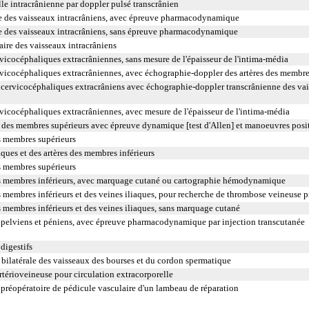
lle intracrânienne par doppler pulsé transcrânien
e des vaisseaux intracrâniens, avec épreuve pharmacodynamique
e des vaisseaux intracrâniens, sans épreuve pharmacodynamique
ire des vaisseaux intracrâniens
vicocéphaliques extracrâniennes, sans mesure de l'épaisseur de l'intima-média
vicocéphaliques extracrâniennes, avec échographie-doppler des artères des membres
cervicocéphaliques extracrâniens avec échographie-doppler transcrânienne des va
vicocéphaliques extracrâniennes, avec mesure de l'épaisseur de l'intima-média
 des membres supérieurs avec épreuve dynamique [test d'Allen] et manoeuvres posi
s membres supérieurs
ques et des artères des membres inférieurs
s membres supérieurs
s membres inférieurs, avec marquage cutané ou cartographie hémodynamique
 membres inférieurs et des veines iliaques, pour recherche de thrombose veineuse 
membres inférieurs et des veines iliaques, sans marquage cutané
pelviens et péniens, avec épreuve pharmacodynamique par injection transcutanée
digestifs
bilatérale des vaisseaux des bourses et du cordon spermatique
rtérioveineuse pour circulation extracorporelle
préopératoire de pédicule vasculaire d'un lambeau de réparation