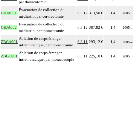
par thoracotomie
Évacuation de collection du
GHJA001
6.3.12
313,50 €
1,4
2005
→
médiastin, par cervicotomie
Évacuation de collection du
GHJA002
6.3.12
387,82 €
1,4
2005
→
médiastin, par thoracotomie
Ablation de corps étranger
ZBGA001
6.3.11
293,12 €
1,4
2005
→
intrathoracique, par thoracotomie
Ablation de corps étranger
ZBGC001
6.3.11
225,10 €
1,4
2005
→
intrathoracique, par thoracoscopie