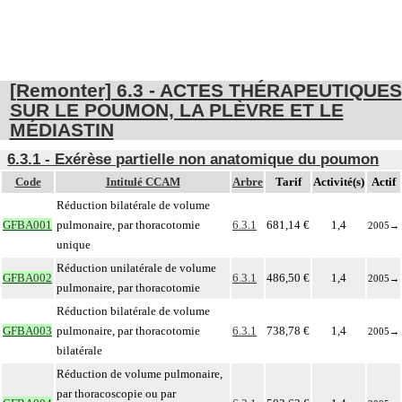
[Remonter] 6.3 - ACTES THÉRAPEUTIQUES
SUR LE POUMON, LA PLÈVRE ET LE
MÉDIASTIN
6.3.1 - Exérèse partielle non anatomique du poumon
Code
Intitulé CCAM
Arbre
Tarif
Activité(s)
Actif
Réduction bilatérale de volume
GFBA001
pulmonaire, par thoracotomie
6.3.1
681,14 €
1,4
2005
→
unique
Réduction unilatérale de volume
GFBA002
6.3.1
486,50 €
1,4
2005
→
pulmonaire, par thoracotomie
Réduction bilatérale de volume
GFBA003
pulmonaire, par thoracotomie
6.3.1
738,78 €
1,4
2005
→
bilatérale
Réduction de volume pulmonaire,
par thoracoscopie ou par