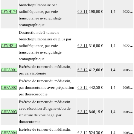
bronchopulmonaire par
GFNH174
radiofréquence, par voie
6.3.11
198,00 €
1,4
2022
→
transcutanée avec guidage
scanographique
Destruction de 2 tumeurs
bronchopulmonaires ou plus par
GFNH214
radiofréquence, par voie
6.3.11
316,80 €
1,4
2022
→
transcutanée avec guidage
scanographique
Exérèse de tumeur du médiastin,
GHFA001
6.3.12
412,60 €
1,4
2005
→
par cervicotomie
Exérèse de tumeur du médiastin,
GHFA002
par thoracotomie avec préparation
6.3.12
442,58 €
1,4
2005
→
par thoracoscopie
Exérèse de tumeur du médiastin
avec résection d'organe et/ou de
GHFA003
6.3.12
846,19 €
1,4
2005
→
structure de voisinage, par
thoracotomie
Exérèse de tumeur du médiastin,
GHFA004
6.3.12
524,30 €
1,4
2005
→