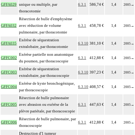
GFFA029
unique ou multiple, par
6.3.1
586,74 €
1,4
2005
→
thoracotomie
Résection de bulle d'emphysème
GFFA032
avec réduction de volume
6.3.1
458,78 €
1,4
2005
→
pulmonaire, par thoracotomie
Exérèse de séquestration
GFFA035
6.3.10
381,10 €
1,4
2005
→
extralobaire, par thoracotomie
Exérèse partielle non anatomique
GFFC002
6.3.1
412,88 €
1,4
2005
→
du poumon, par thoracoscopie
Exérèse de séquestration
GFFC003
6.3.10
397,23 €
1,4
2005
→
extralobaire, par thoracoscopie
Exérèse de kyste bronchogénique,
GFFC004
6.3.10
408,57 €
1,4
2005
→
par thoracoscopie
Résection de bulle pulmonaire
GFFC005
avec abrasion ou exérèse de la
6.3.1
447,63 €
1,4
2005
→
plèvre pariétale, par thoracoscopie
Résection de bulle pulmonaire, par
GFFC006
6.3.1
412,88 €
1,4
2005
→
thoracoscopie
Destruction d'1 tumeur