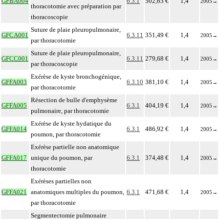
GFBA004
6.3.1
502,63 €
1,4
2005
→
thoracotomie avec préparation par
thoracoscopie
Suture de plaie pleuropulmonaire,
GFCA001
6.3.11
351,49 €
1,4
2005
→
par thoracotomie
Suture de plaie pleuropulmonaire,
GFCC001
6.3.11
279,68 €
1,4
2005
→
par thoracoscopie
Exérèse de kyste bronchogénique,
GFFA003
6.3.10
381,10 €
1,4
2005
→
par thoracotomie
Résection de bulle d'emphysème
GFFA005
6.3.1
404,19 €
1,4
2005
→
pulmonaire, par thoracotomie
Exérèse de kyste hydatique du
GFFA014
6.3.1
486,92 €
1,4
2005
→
poumon, par thoracotomie
Exérèse partielle non anatomique
GFFA017
unique du poumon, par
6.3.1
374,48 €
1,4
2005
→
thoracotomie
Exérèses partielles non
GFFA021
anatomiques multiples du poumon,
6.3.1
471,68 €
1,4
2005
→
par thoracotomie
Segmentectomie pulmonaire