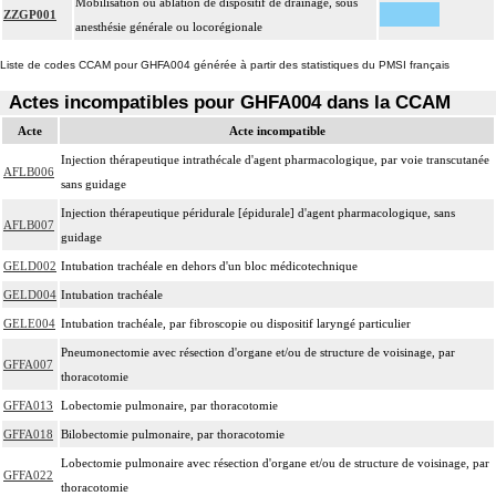
Mobilisation ou ablation de dispositif de drainage, sous
ZZGP001
anesthésie générale ou locorégionale
Liste de codes CCAM pour GHFA004 générée à partir des statistiques du PMSI français
Actes incompatibles pour GHFA004 dans la CCAM
Acte
Acte incompatible
Injection thérapeutique intrathécale d'agent pharmacologique, par voie transcutanée
AFLB006
sans guidage
Injection thérapeutique péridurale [épidurale] d'agent pharmacologique, sans
AFLB007
guidage
GELD002
Intubation trachéale en dehors d'un bloc médicotechnique
GELD004
Intubation trachéale
GELE004
Intubation trachéale, par fibroscopie ou dispositif laryngé particulier
Pneumonectomie avec résection d'organe et/ou de structure de voisinage, par
GFFA007
thoracotomie
GFFA013
Lobectomie pulmonaire, par thoracotomie
GFFA018
Bilobectomie pulmonaire, par thoracotomie
Lobectomie pulmonaire avec résection d'organe et/ou de structure de voisinage, par
GFFA022
thoracotomie