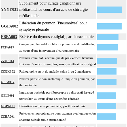
Supplément pour curage ganglionnaire
YYYY031
médiastinal au cours d'un acte de chirurgie
médiastinale
Libération du poumon [Pneumolyse] pour
GGPA002
symphyse pleurale
FBFA003
Exérèse du thymus vestigial, par thoracotomie
Curage lymphonodal du hile du poumon et du médiastin,
FCFA017
au cours d'une intervention pleuropulmonaire
Examen immunohistochimique de prélèvement tissulaire
ZZQP114
fixé avec 5 anticorps ou plus, sans quantification du signal
ZZQK002
Radiographie au lit du malade, selon 1 ou 2 incidences
Exérèse partielle non anatomique unique du poumon, par
GFFA017
thoracotomie
Intubation trachéale par fibroscopie ou dispositif laryngé
GELE001
particulier, au cours d'une anesthésie générale
GGPA001
Décortication pleuropulmonaire, par thoracotomie
Prélèvement peropératoire pour examen cytologique et/ou
ZZHA001
anatomopathologique extemporané