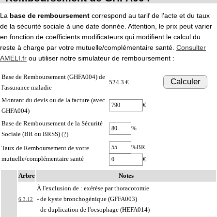
La
base de remboursement
correspond au tarif de l'acte et du taux
de la sécurité sociale à une date donnée. Attention, le prix peut varier
en fonction de coefficients modificateurs qui modifient le calcul du
reste à charge par votre mutuelle/complémentaire santé.
Consulter
AMELI.fr
ou utiliser notre simulateur de remboursement :
Base de Remboursement (GHFA004) de
Calculer
524.3 €
l'assurance maladie
Montant du devis ou de la facture (avec
€
GHFA004)
Base de Remboursement de la Sécurité
%
Sociale (BR ou BRSS)
(?)
%BR+
Taux de Remboursement de votre
mutuelle/complémentaire santé
€
Arbre
Notes
À l'exclusion de : exérèse par thoracotomie
- de kyste bronchogénique (GFFA003)
6.3.12
- de duplication de l'oesophage (HEFA014)