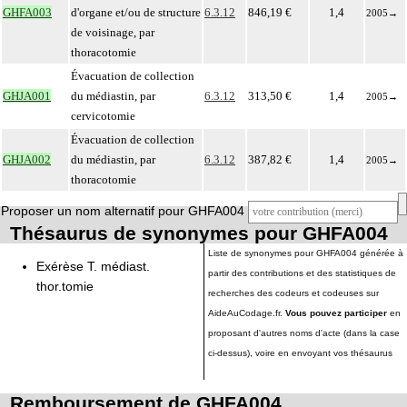
GHFA003
d'organe et/ou de structure
6.3.12
846,19 €
1,4
2005
→
de voisinage, par
thoracotomie
Évacuation de collection
GHJA001
du médiastin, par
6.3.12
313,50 €
1,4
2005
→
cervicotomie
Évacuation de collection
GHJA002
du médiastin, par
6.3.12
387,82 €
1,4
2005
→
thoracotomie
Proposer un nom alternatif pour GHFA004
Thésaurus de synonymes pour GHFA004
Liste de synonymes pour GHFA004 générée à
Exérèse T. médiast.
partir des contributions et des statistiques de
thor.tomie
recherches des codeurs et codeuses sur
AideAuCodage.fr.
Vous pouvez participer
en
proposant d'autres noms d'acte (dans la case
ci-dessus), voire en envoyant vos thésaurus
Remboursement de GHFA004