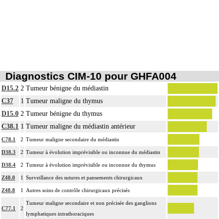
Les actes sur le thorax, par thoracotomie incluent l'évacuation de collection
6
intrathoracique associée, la pose de drain pleural et/ou péricardique.
Diagnostics CIM-10 pour GHFA004
D15.2
2
Tumeur bénigne du médiastin
C37
1
Tumeur maligne du thymus
D15.0
2
Tumeur bénigne du thymus
C38.1
1
Tumeur maligne du médiastin antérieur
C78.1
2
Tumeur maligne secondaire du médiastin
D38.3
2
Tumeur à évolution imprévisible ou inconnue du médiastin
D38.4
2
Tumeur à évolution imprévisible ou inconnue du thymus
Z48.0
1
Surveillance des sutures et pansements chirurgicaux
Z48.8
1
Autres soins de contrôle chirurgicaux précisés
Tumeur maligne secondaire et non précisée des ganglions
C77.1
2
lymphatiques intrathoraciques