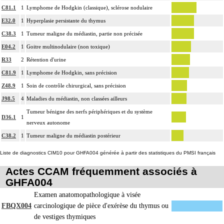
C81.1
1
Lymphome de Hodgkin (classique), sclérose nodulaire
E32.0
1
Hyperplasie persistante du thymus
C38.3
1
Tumeur maligne du médiastin, partie non précisée
E04.2
1
Goitre multinodulaire (non toxique)
R33
2
Rétention d'urine
C81.9
1
Lymphome de Hodgkin, sans précision
Z48.9
1
Soin de contrôle chirurgical, sans précision
J98.5
4
Maladies du médiastin, non classées ailleurs
Tumeur bénigne des nerfs périphériques et du système
D36.1
1
nerveux autonome
C38.2
1
Tumeur maligne du médiastin postérieur
Liste de diagnostics CIM10 pour GHFA004 générée à partir des statistiques du PMSI français
Actes CCAM fréquemment associés à
GHFA004
Examen anatomopathologique à visée
FBQX004
carcinologique de pièce d'exérèse du thymus ou
de vestiges thymiques