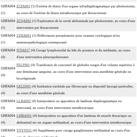
GHFA004
ZCFA001
(1) Exérèse de lésion d'un organe infradiaphragmatique par phrénotomie,
(1)
au cours de l'exérèse de lésion intrathoracique par thoracotomie
GHFA004
ZCQA002
(1) Exploration de la cavité abdominale par phrénotomie, au cours d'une
(1)
intervention par thoracotomie
GHFA004
ZZHA001
(1) Prélèvement peropératoire pour examen cytologique et/ou
(1)
anatomopathologique extemporané
GHFA004
FCFA017
(4) Curage lymphonodal du hile du poumon et du médiastin, au cours
(4)
d'une intervention pleuropulmonaire
FELF001
(4) Transfusion de concentré de globules rouges d'un volume supérieur à
GHFA004
une demimasse sanguine, au cours d'une intervention sous anesthésie générale ou
(4)
locorégionale
GHFA004
GELE001
(4) Intubation trachéale par fibroscopie ou dispositif laryngé particulier,
(4)
au cours d'une anesthésie générale
GHFA004
LLBA002
(4) Interposition ou apposition de lambeau diaphragmatique ou
(4)
intercostal, au cours d'une intervention intrathoracique
GHFA004
LMBA001
(4) Interposition ou apposition d'un lambeau de muscle thoracique ou
(4)
abdominal sur un organe médiastinal, au cours d'une intervention intrathoracique
GHFA004
YYYY031
(4) Supplément pour curage ganglionnaire médiastinal au cours d'un
(4)
acte de chirurgie médiastinale