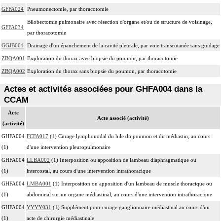
GFFA024
Pneumonectomie, par thoracotomie
Bilobectomie pulmonaire avec résection d'organe et/ou de structure de voisinage,
GFFA034
par thoracotomie
GGJB001
Drainage d'un épanchement de la cavité pleurale, par voie transcutanée sans guidage
ZBQA001
Exploration du thorax avec biopsie du poumon, par thoracotomie
ZBQA002
Exploration du thorax sans biopsie du poumon, par thoracotomie
Actes et activités associées pour GHFA004 dans la
CCAM
Acte
Acte associé (activité)
(activité)
GHFA004
FCFA017
(1) Curage lymphonodal du hile du poumon et du médiastin, au cours
(1)
d'une intervention pleuropulmonaire
GHFA004
LLBA002
(1) Interposition ou apposition de lambeau diaphragmatique ou
(1)
intercostal, au cours d'une intervention intrathoracique
GHFA004
LMBA001
(1) Interposition ou apposition d'un lambeau de muscle thoracique ou
(1)
abdominal sur un organe médiastinal, au cours d'une intervention intrathoracique
GHFA004
YYYY031
(1) Supplément pour curage ganglionnaire médiastinal au cours d'un
(1)
acte de chirurgie médiastinale