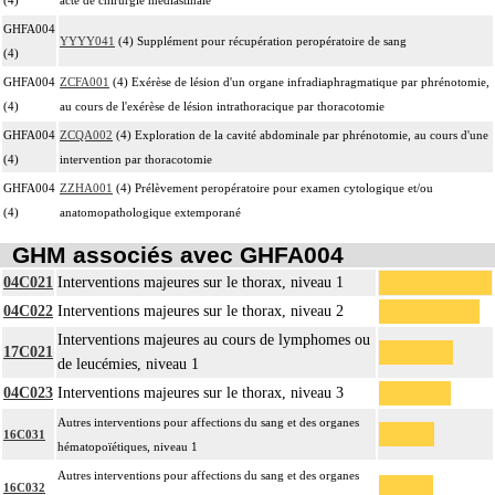
GHFA004
YYYY041
(4) Supplément pour récupération peropératoire de sang
(4)
GHFA004
ZCFA001
(4) Exérèse de lésion d'un organe infradiaphragmatique par phrénotomie,
(4)
au cours de l'exérèse de lésion intrathoracique par thoracotomie
GHFA004
ZCQA002
(4) Exploration de la cavité abdominale par phrénotomie, au cours d'une
(4)
intervention par thoracotomie
GHFA004
ZZHA001
(4) Prélèvement peropératoire pour examen cytologique et/ou
(4)
anatomopathologique extemporané
GHM associés avec GHFA004
04C021
Interventions majeures sur le thorax, niveau 1
04C022
Interventions majeures sur le thorax, niveau 2
Interventions majeures au cours de lymphomes ou
17C021
de leucémies, niveau 1
04C023
Interventions majeures sur le thorax, niveau 3
Autres interventions pour affections du sang et des organes
16C031
hématopoïétiques, niveau 1
Autres interventions pour affections du sang et des organes
16C032