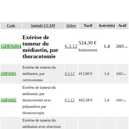
Code
Intitulé CCAM
Arbre
Tarif
Activité(s)
Actif
Exérèse de
524,30 €
tumeur du
GHFA004
6.3.12
1,4
2005
→
médiastin, par
Remboursement
thoracotomie
Exérèse de tumeur du
GHFA001
médiastin, par
6.3.12
412,60 €
1,4
2005
→
cervicotomie
Exérèse de tumeur du
médiastin, par
GHFA002
thoracotomie avec
6.3.12
442,58 €
1,4
2005
→
préparation par
thoracoscopie
Exérèse de tumeur du
médiastin avec résection