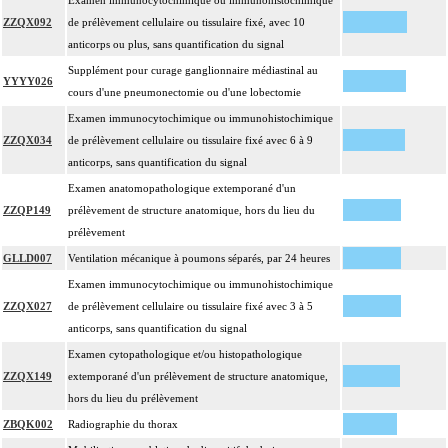
Examen immunocytochimique ou immunohistochimique
ZZQX092
de prélèvement cellulaire ou tissulaire fixé, avec 10
anticorps ou plus, sans quantification du signal
Supplément pour curage ganglionnaire médiastinal au
YYYY026
cours d'une pneumonectomie ou d'une lobectomie
Examen immunocytochimique ou immunohistochimique
ZZQX034
de prélèvement cellulaire ou tissulaire fixé avec 6 à 9
anticorps, sans quantification du signal
Examen anatomopathologique extemporané d'un
ZZQP149
prélèvement de structure anatomique, hors du lieu du
prélèvement
GLLD007
Ventilation mécanique à poumons séparés, par 24 heures
Examen immunocytochimique ou immunohistochimique
ZZQX027
de prélèvement cellulaire ou tissulaire fixé avec 3 à 5
anticorps, sans quantification du signal
Examen cytopathologique et/ou histopathologique
ZZQX149
extemporané d'un prélèvement de structure anatomique,
hors du lieu du prélèvement
ZBQK002
Radiographie du thorax