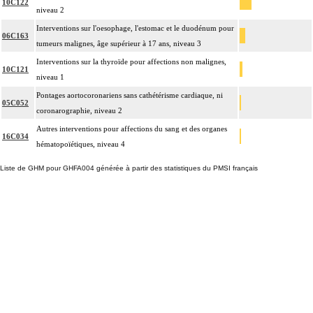
10C122
niveau 2
Interventions sur l'oesophage, l'estomac et le duodénum pour
06C163
tumeurs malignes, âge supérieur à 17 ans, niveau 3
Interventions sur la thyroïde pour affections non malignes,
10C121
niveau 1
Pontages aortocoronariens sans cathétérisme cardiaque, ni
05C052
coronarographie, niveau 2
Autres interventions pour affections du sang et des organes
16C034
hématopoïétiques, niveau 4
Liste de GHM pour GHFA004 générée à partir des statistiques du PMSI français