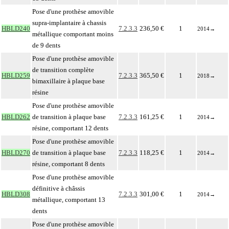
Pose d'une prothèse amovible
supra-implantaire à chassis
HBLD240
7.2.3.3
236,50 €
1
2014
→
métallique comportant moins
de 9 dents
Pose d'une prothèse amovible
de transition complète
HBLD259
7.2.3.3
365,50 €
1
2018
→
bimaxillaire à plaque base
résine
Pose d'une prothèse amovible
HBLD262
de transition à plaque base
7.2.3.3
161,25 €
1
2014
→
résine, comportant 12 dents
Pose d'une prothèse amovible
HBLD270
de transition à plaque base
7.2.3.3
118,25 €
1
2014
→
résine, comportant 8 dents
Pose d'une prothèse amovible
définitive à châssis
HBLD308
7.2.3.3
301,00 €
1
2014
→
métallique, comportant 13
dents
Pose d'une prothèse amovible