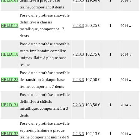
HBLD101
définitive à plaque base
7.2.3.3
129,00 €
1
2014
→
résine, comportant 9 dents
Pose d'une prothèse amovible
définitive à châssis
HBLD112
7.2.3.3
290,25 €
1
2014
→
métallique, comportant 12
dents
Pose d'une prothèse amovible
supra-implantaire complète
HBLD118
7.2.3.3
182,75 €
1
2014
→
unimaxillaire à plaque base
résine
Pose d'une prothèse amovible
HBLD123
de transition à plaque base
7.2.3.3
107,50 €
1
2014
→
résine, comportant 7 dents
Pose d'une prothèse amovible
définitive à châssis
HBLD131
7.2.3.3
193,50 €
1
2014
→
métallique, comportant 1 à 3
dents
Pose d'une prothèse amovible
supra-implantaire à plaque
HBLD132
7.2.3.3
102,13 €
1
2014
→
résine comportant moins de 9