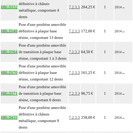
définitive à châssis
HBLD332
7.2.3.3
204,25 €
1
2014
→
métallique, comportant 4
dents
Pose d'une prothèse amovible
HBLD349
définitive à plaque base
7.2.3.3
172,00 €
1
2014
→
résine, comportant 13 dents
Pose d'une prothèse amovible
HBLD364
de transition à plaque base
7.2.3.3
64,50 €
1
2014
→
résine, comportant 1 à 3 dents
Pose d'une prothèse amovible
HBLD370
définitive à plaque base
7.2.3.3
161,25 €
1
2014
→
résine, comportant 12 dents
Pose d'une prothèse amovible
HBLD371
de transition à plaque base
7.2.3.3
96,75 €
1
2014
→
résine, comportant 6 dents
Pose d'une prothèse amovible
définitive à châssis
HBLD435
7.2.3.3
258,00 €
1
2014
→
métallique, comportant 9
dents