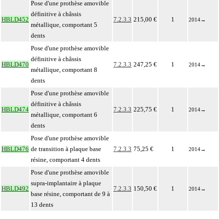
Pose d'une prothèse amovible
définitive à châssis
HBLD452
7.2.3.3
215,00 €
1
2014
→
métallique, comportant 5
dents
Pose d'une prothèse amovible
définitive à châssis
HBLD470
7.2.3.3
247,25 €
1
2014
→
métallique, comportant 8
dents
Pose d'une prothèse amovible
définitive à châssis
HBLD474
7.2.3.3
225,75 €
1
2014
→
métallique, comportant 6
dents
Pose d'une prothèse amovible
HBLD476
de transition à plaque base
7.2.3.3
75,25 €
1
2014
→
résine, comportant 4 dents
Pose d'une prothèse amovible
supra-implantaire à plaque
HBLD492
7.2.3.3
150,50 €
1
2014
→
base résine, comportant de 9 à
13 dents