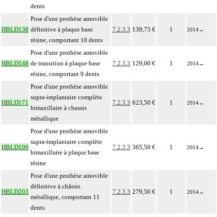
dents
Pose d'une prothèse amovible
HBLD138
définitive à plaque base
7.2.3.3
139,75 €
1
2014
→
résine, comportant 10 dents
Pose d'une prothèse amovible
HBLD148
de transition à plaque base
7.2.3.3
129,00 €
1
2014
→
résine, comportant 9 dents
Pose d'une prothèse amovible
supra-implantaire complète
HBLD171
7.2.3.3
623,50 €
1
2014
→
bimaxillaire à chassis
métallique
Pose d'une prothèse amovible
supra-implantaire complète
HBLD199
7.2.3.3
365,50 €
1
2014
→
bimaxillaire à plaque base
résine
Pose d'une prothèse amovible
définitive à châssis
HBLD203
7.2.3.3
279,50 €
1
2014
→
métallique, comportant 11
dents