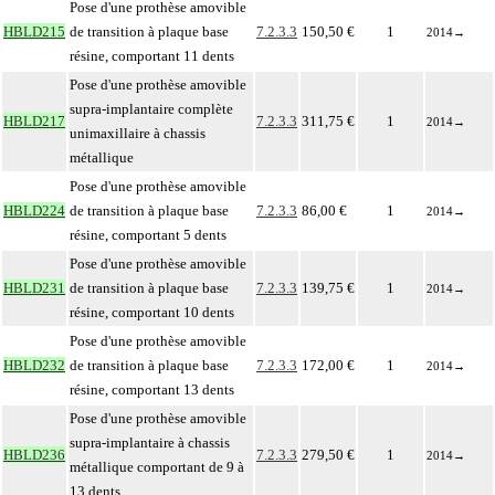
Pose d'une prothèse amovible
HBLD215
de transition à plaque base
7.2.3.3
150,50 €
1
2014
→
résine, comportant 11 dents
Pose d'une prothèse amovible
supra-implantaire complète
HBLD217
7.2.3.3
311,75 €
1
2014
→
unimaxillaire à chassis
métallique
Pose d'une prothèse amovible
HBLD224
de transition à plaque base
7.2.3.3
86,00 €
1
2014
→
résine, comportant 5 dents
Pose d'une prothèse amovible
HBLD231
de transition à plaque base
7.2.3.3
139,75 €
1
2014
→
résine, comportant 10 dents
Pose d'une prothèse amovible
HBLD232
de transition à plaque base
7.2.3.3
172,00 €
1
2014
→
résine, comportant 13 dents
Pose d'une prothèse amovible
supra-implantaire à chassis
HBLD236
7.2.3.3
279,50 €
1
2014
→
métallique comportant de 9 à
13 dents