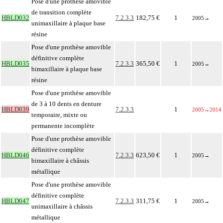
Pose d'une prothèse amovible
de transition complète
HBLD032
7.2.3.3
182,75 €
1
2005
→
unimaxillaire à plaque base
résine
Pose d'une prothèse amovible
définitive complète
HBLD035
7.2.3.3
365,50 €
1
2005
→
bimaxillaire à plaque base
résine
Pose d'une prothèse amovible
de 3 à 10 dents en denture
HBLD039
7.2.3.3
1
2005
→
2014
temporaire, mixte ou
permanente incomplète
Pose d'une prothèse amovible
définitive complète
HBLD046
7.2.3.3
623,50 €
1
2005
→
bimaxillaire à châssis
métallique
Pose d'une prothèse amovible
définitive complète
HBLD047
7.2.3.3
311,75 €
1
2005
→
unimaxillaire à châssis
métallique