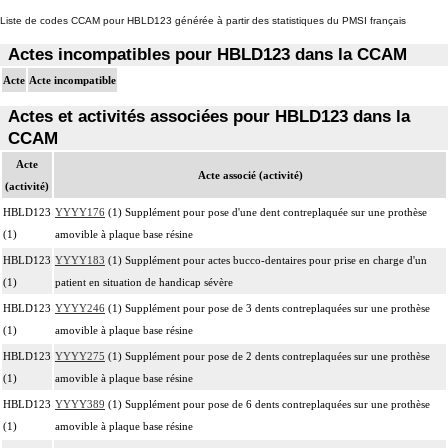
Liste de codes CCAM pour HBLD123 générée à partir des statistiques du PMSI français
Actes incompatibles pour HBLD123 dans la CCAM
Acte
Acte incompatible
Actes et activités associées pour HBLD123 dans la
CCAM
Acte
Acte associé (activité)
(activité)
HBLD123
YYYY176
(1) Supplément pour pose d'une dent contreplaquée sur une prothèse
(1)
amovible à plaque base résine
HBLD123
YYYY183
(1) Supplément pour actes bucco-dentaires pour prise en charge d'un
(1)
patient en situation de handicap sévère
HBLD123
YYYY246
(1) Supplément pour pose de 3 dents contreplaquées sur une prothèse
(1)
amovible à plaque base résine
HBLD123
YYYY275
(1) Supplément pour pose de 2 dents contreplaquées sur une prothèse
(1)
amovible à plaque base résine
HBLD123
YYYY389
(1) Supplément pour pose de 6 dents contreplaquées sur une prothèse
(1)
amovible à plaque base résine