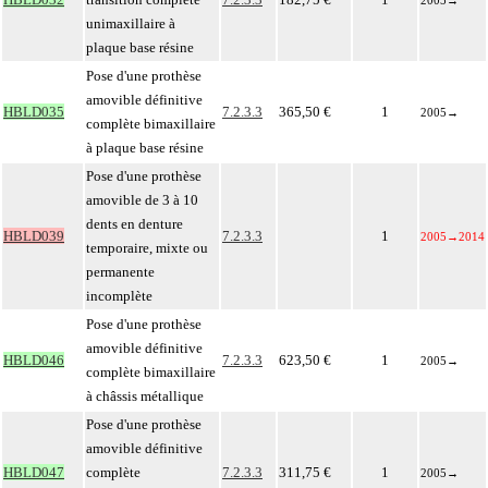
2005
→
unimaxillaire à
plaque base résine
Pose d'une prothèse
amovible définitive
HBLD035
7.2.3.3
365,50 €
1
2005
→
complète bimaxillaire
à plaque base résine
Pose d'une prothèse
amovible de 3 à 10
dents en denture
HBLD039
7.2.3.3
1
2005
→
2014
temporaire, mixte ou
permanente
incomplète
Pose d'une prothèse
amovible définitive
HBLD046
7.2.3.3
623,50 €
1
2005
→
complète bimaxillaire
à châssis métallique
Pose d'une prothèse
amovible définitive
HBLD047
complète
7.2.3.3
311,75 €
1
2005
→