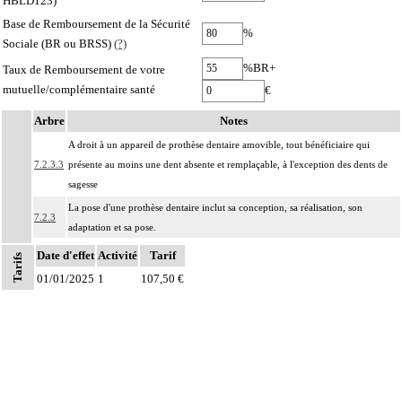
HBLD123)
Base de Remboursement de la Sécurité
%
Sociale (BR ou BRSS)
(?)
%BR+
Taux de Remboursement de votre
mutuelle/complémentaire santé
€
Arbre
Notes
A droit à un appareil de prothèse dentaire amovible, tout bénéficiaire qui
7.2.3.3
présente au moins une dent absente et remplaçable, à l'exception des dents de
sagesse
La pose d'une prothèse dentaire inclut sa conception, sa réalisation, son
7.2.3
adaptation et sa pose.
Facturation : la durée d'usage des prothèses dentaires n'est pas limitée ; la prise
Date d'effet
Activité
Tarif
Tarifs
Notes
7.2.3
en charge du renouvellement des prothèses dentaires est subordonnée à l'usure
01/01/2025
1
107,50 €
des appareils ou des dents ou à des modifications morphologiques de la bouche
Les actes sur la cavité de l'abdomen, par coelioscopie ou par
7
rétropéritonéoscopie incluent l'évacuation de collection intraabdominale
associée, la toilette péritonéale et/ou la pose de drain.
Les actes sur la cavité de l'abdomen, par abord direct incluent l'évacuation de
7
collection intraabdominale associée, la toilette péritonéale et/ou la pose de