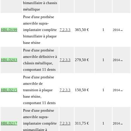
bimaxillaire à chassis
métallique
Pose d'une prothèse
amovible supra-
HBLD199
implantaire complète
7.2.3.3
365,50 €
1
2014
→
bimaxillaire à plaque
base résine
Pose d'une prothèse
amovible définitive à
HBLD203
7.2.3.3
279,50 €
1
2014
→
châssis métallique,
comportant 11 dents
Pose d'une prothèse
amovible de
HBLD215
transition à plaque
7.2.3.3
150,50 €
1
2014
→
base résine,
comportant 11 dents
Pose d'une prothèse
amovible supra-
HBLD217
implantaire complète
7.2.3.3
311,75 €
1
2014
→
unimaxillaire à