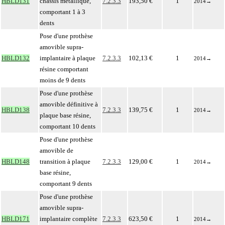
HBLD131
châssis métallique,
7.2.3.3
193,50 €
1
2014
→
comportant 1 à 3
dents
Pose d'une prothèse
amovible supra-
HBLD132
implantaire à plaque
7.2.3.3
102,13 €
1
2014
→
résine comportant
moins de 9 dents
Pose d'une prothèse
amovible définitive à
HBLD138
7.2.3.3
139,75 €
1
2014
→
plaque base résine,
comportant 10 dents
Pose d'une prothèse
amovible de
HBLD148
transition à plaque
7.2.3.3
129,00 €
1
2014
→
base résine,
comportant 9 dents
Pose d'une prothèse
amovible supra-
HBLD171
implantaire complète
7.2.3.3
623,50 €
1
2014
→