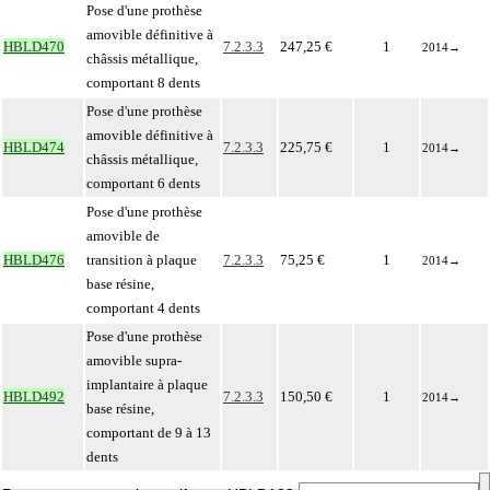
Pose d'une prothèse
amovible définitive à
HBLD470
7.2.3.3
247,25 €
1
2014
→
châssis métallique,
comportant 8 dents
Pose d'une prothèse
amovible définitive à
HBLD474
7.2.3.3
225,75 €
1
2014
→
châssis métallique,
comportant 6 dents
Pose d'une prothèse
amovible de
HBLD476
transition à plaque
7.2.3.3
75,25 €
1
2014
→
base résine,
comportant 4 dents
Pose d'une prothèse
amovible supra-
implantaire à plaque
HBLD492
7.2.3.3
150,50 €
1
2014
→
base résine,
comportant de 9 à 13
dents