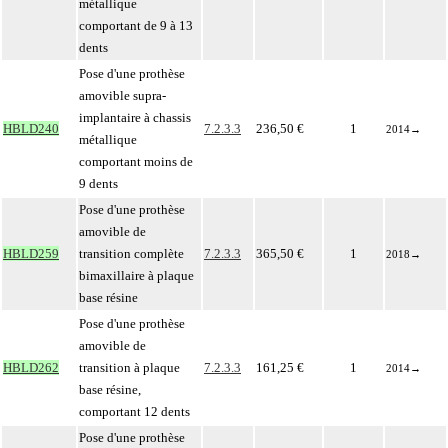
métallique
comportant de 9 à 13
dents
Pose d'une prothèse
amovible supra-
implantaire à chassis
HBLD240
7.2.3.3
236,50 €
1
2014
→
métallique
comportant moins de
9 dents
Pose d'une prothèse
amovible de
HBLD259
transition complète
7.2.3.3
365,50 €
1
2018
→
bimaxillaire à plaque
base résine
Pose d'une prothèse
amovible de
HBLD262
transition à plaque
7.2.3.3
161,25 €
1
2014
→
base résine,
comportant 12 dents
Pose d'une prothèse