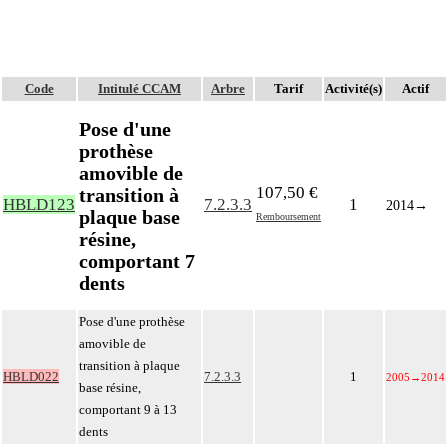
Code
Intitulé CCAM
Arbre
Tarif
Activité(s)
Actif
Pose d'une
prothèse
amovible de
107,50 €
transition à
HBLD123
7.2.3.3
1
2014
→
plaque base
Remboursement
résine,
comportant 7
dents
Pose d'une prothèse
amovible de
transition à plaque
HBLD022
7.2.3.3
1
2005
→
2014
base résine,
comportant 9 à 13
dents