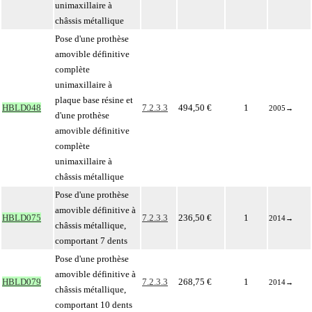
unimaxillaire à
châssis métallique
Pose d'une prothèse
amovible définitive
complète
unimaxillaire à
plaque base résine et
HBLD048
7.2.3.3
494,50 €
1
2005
→
d'une prothèse
amovible définitive
complète
unimaxillaire à
châssis métallique
Pose d'une prothèse
amovible définitive à
HBLD075
7.2.3.3
236,50 €
1
2014
→
châssis métallique,
comportant 7 dents
Pose d'une prothèse
amovible définitive à
HBLD079
7.2.3.3
268,75 €
1
2014
→
châssis métallique,
comportant 10 dents