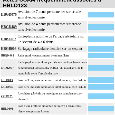
HBLD123
Avulsion de 7 dents permanentes sur arcade
HBGD076
sans alvéolectomie
Avulsion de 4 dents permanentes sur arcade
HBGD489
sans alvéolectomie
Ostéoplastie additive de l'arcade alvéolaire sur
HBBA002
un secteur de 4 à 6 dents
HBGB006
Surfaçage radiculaire dentaire sur un sextant
HBQK002
Radiographie panoramique dentomaxillaire
Radiographie volumique par faisceau conique [cone beam
LAQK027
computerized tomography][CBCT] du maxillaire, de la
mandibule et/ou d'arcade dentaire
LBLD013
Pose de 3 implants intraosseux intrabuccaux, chez l'adulte
LBLD025
Pose de 6 implants intraosseux intrabuccaux, chez l'adulte
Anesthésie générale ou locorégionale complémentaire
ZZLP025
niveau 1
Pose d'une prothèse amovible définitive à plaque base
HBLD101
résine, comportant 9 dents