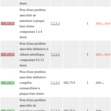
dents
Pose d'une prothèse
amovible de
transition à plaque
HBLD028
7.2.3.3
1
2005
→
2014
base résine,
comportant 1 à 4
dents
Pose d'une prothèse
amovible définitive à
HBLD029
châssis métallique,
7.2.3.3
1
2005
→
2014
comportant 9 à 13
dents
Pose d'une prothèse
amovible définitive
HBLD031
complète
7.2.3.3
182,75 €
1
2005
→
unimaxillaire à
plaque base résine
Pose d'une prothèse
amovible de
HBLD032
transition complète
7.2.3.3
182,75 €
1