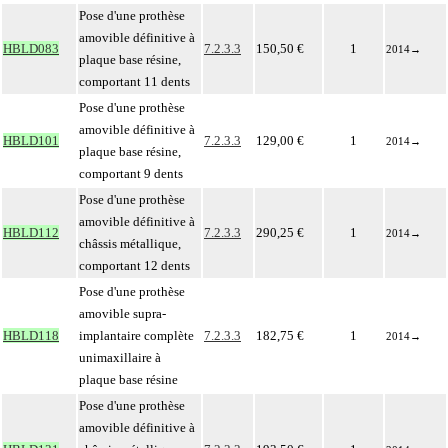
Pose d'une prothèse
amovible définitive à
HBLD083
7.2.3.3
150,50 €
1
2014
→
plaque base résine,
comportant 11 dents
Pose d'une prothèse
amovible définitive à
HBLD101
7.2.3.3
129,00 €
1
2014
→
plaque base résine,
comportant 9 dents
Pose d'une prothèse
amovible définitive à
HBLD112
7.2.3.3
290,25 €
1
2014
→
châssis métallique,
comportant 12 dents
Pose d'une prothèse
amovible supra-
HBLD118
implantaire complète
7.2.3.3
182,75 €
1
2014
→
unimaxillaire à
plaque base résine
Pose d'une prothèse
amovible définitive à