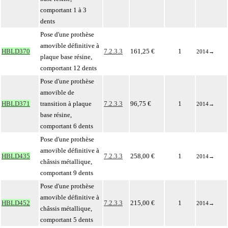
comportant 1 à 3
dents
Pose d'une prothèse
amovible définitive à
HBLD370
7.2.3.3
161,25 €
1
2014
→
plaque base résine,
comportant 12 dents
Pose d'une prothèse
amovible de
HBLD371
transition à plaque
7.2.3.3
96,75 €
1
2014
→
base résine,
comportant 6 dents
Pose d'une prothèse
amovible définitive à
HBLD435
7.2.3.3
258,00 €
1
2014
→
châssis métallique,
comportant 9 dents
Pose d'une prothèse
amovible définitive à
HBLD452
7.2.3.3
215,00 €
1
2014
→
châssis métallique,
comportant 5 dents