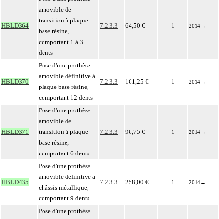
amovible de
transition à plaque
HBLD364
7.2.3.3
64,50 €
1
2014
→
base résine,
comportant 1 à 3
dents
Pose d'une prothèse
amovible définitive à
HBLD370
7.2.3.3
161,25 €
1
2014
→
plaque base résine,
comportant 12 dents
Pose d'une prothèse
amovible de
HBLD371
transition à plaque
7.2.3.3
96,75 €
1
2014
→
base résine,
comportant 6 dents
Pose d'une prothèse
amovible définitive à
HBLD435
7.2.3.3
258,00 €
1
2014
→
châssis métallique,
comportant 9 dents
Pose d'une prothèse