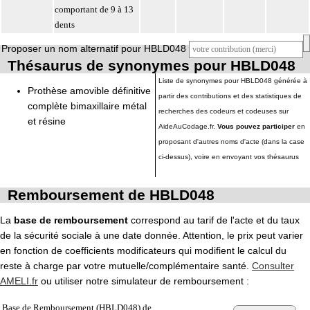
comportant de 9 à 13
dents
Proposer un nom alternatif pour HBLD048
Thésaurus de synonymes pour HBLD048
Liste de synonymes pour HBLD048 générée à
Prothèse amovible définitive
partir des contributions et des statistiques de
complète bimaxillaire métal
recherches des codeurs et codeuses sur
et résine
AideAuCodage.fr.
Vous pouvez participer
en
proposant d'autres noms d'acte (dans la case
ci-dessus), voire en envoyant vos thésaurus
Remboursement de HBLD048
La
base de remboursement
correspond au tarif de l'acte et du taux
de la sécurité sociale à une date donnée. Attention, le prix peut varier
en fonction de coefficients modificateurs qui modifient le calcul du
reste à charge par votre mutuelle/complémentaire santé.
Consulter
AMELI.fr
ou utiliser notre simulateur de remboursement :
Base de Remboursement (HBLD048) de