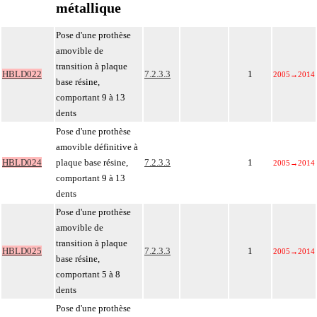
métallique
Pose d'une prothèse
amovible de
transition à plaque
HBLD022
7.2.3.3
1
2005
→
2014
base résine,
comportant 9 à 13
dents
Pose d'une prothèse
amovible définitive à
HBLD024
plaque base résine,
7.2.3.3
1
2005
→
2014
comportant 9 à 13
dents
Pose d'une prothèse
amovible de
transition à plaque
HBLD025
7.2.3.3
1
2005
→
2014
base résine,
comportant 5 à 8
dents
Pose d'une prothèse