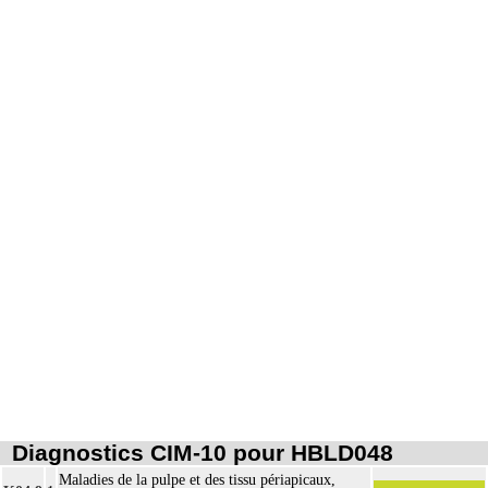
associée, la toilette péritonéale et/ou la pose de drain.
Les actes sur la cavité de l'abdomen, par abord direct incluent l'évacuation de
7
collection intraabdominale associée, la toilette péritonéale et/ou la pose de
drain.
Diagnostics CIM-10 pour HBLD048
Maladies de la pulpe et des tissu périapicaux,