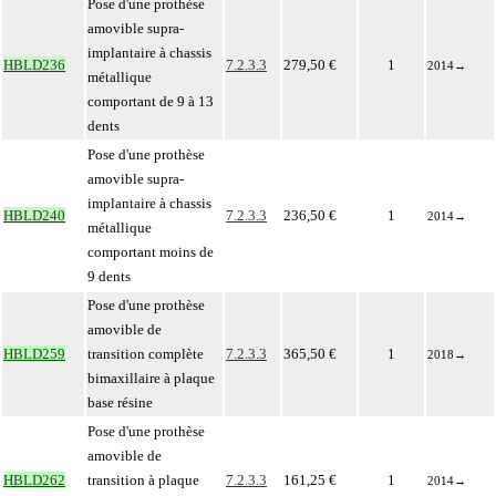
Pose d'une prothèse
amovible supra-
implantaire à chassis
HBLD236
7.2.3.3
279,50 €
1
2014
→
métallique
comportant de 9 à 13
dents
Pose d'une prothèse
amovible supra-
implantaire à chassis
HBLD240
7.2.3.3
236,50 €
1
2014
→
métallique
comportant moins de
9 dents
Pose d'une prothèse
amovible de
HBLD259
transition complète
7.2.3.3
365,50 €
1
2018
→
bimaxillaire à plaque
base résine
Pose d'une prothèse
amovible de
HBLD262
transition à plaque
7.2.3.3
161,25 €
1
2014
→