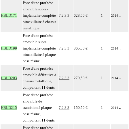
Pose d'une prothèse
amovible supra-
HBLD171
implantaire complète
7.2.3.3
623,50 €
1
2014
→
bimaxillaire à chassis
métallique
Pose d'une prothèse
amovible supra-
HBLD199
implantaire complète
7.2.3.3
365,50 €
1
2014
→
bimaxillaire à plaque
base résine
Pose d'une prothèse
amovible définitive à
HBLD203
7.2.3.3
279,50 €
1
2014
→
châssis métallique,
comportant 11 dents
Pose d'une prothèse
amovible de
HBLD215
transition à plaque
7.2.3.3
150,50 €
1
2014
→
base résine,
comportant 11 dents
Pose d'une prothèse