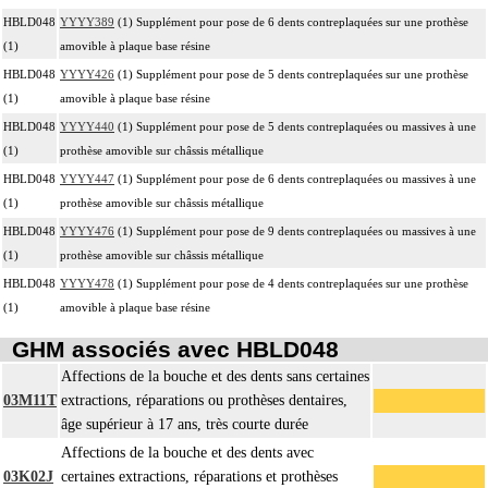
HBLD048
YYYY389
(1) Supplément pour pose de 6 dents contreplaquées sur une prothèse
(1)
amovible à plaque base résine
HBLD048
YYYY426
(1) Supplément pour pose de 5 dents contreplaquées sur une prothèse
(1)
amovible à plaque base résine
HBLD048
YYYY440
(1) Supplément pour pose de 5 dents contreplaquées ou massives à une
(1)
prothèse amovible sur châssis métallique
HBLD048
YYYY447
(1) Supplément pour pose de 6 dents contreplaquées ou massives à une
(1)
prothèse amovible sur châssis métallique
HBLD048
YYYY476
(1) Supplément pour pose de 9 dents contreplaquées ou massives à une
(1)
prothèse amovible sur châssis métallique
HBLD048
YYYY478
(1) Supplément pour pose de 4 dents contreplaquées sur une prothèse
(1)
amovible à plaque base résine
GHM associés avec HBLD048
Affections de la bouche et des dents sans certaines
03M11T
extractions, réparations ou prothèses dentaires,
âge supérieur à 17 ans, très courte durée
Affections de la bouche et des dents avec
03K02J
certaines extractions, réparations et prothèses