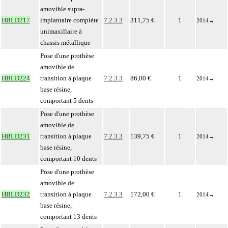
amovible supra-
HBLD217
implantaire complète
7.2.3.3
311,75 €
1
2014
→
unimaxillaire à
chassis métallique
Pose d'une prothèse
amovible de
HBLD224
transition à plaque
7.2.3.3
86,00 €
1
2014
→
base résine,
comportant 5 dents
Pose d'une prothèse
amovible de
HBLD231
transition à plaque
7.2.3.3
139,75 €
1
2014
→
base résine,
comportant 10 dents
Pose d'une prothèse
amovible de
HBLD232
transition à plaque
7.2.3.3
172,00 €
1
2014
→
base résine,
comportant 13 dents