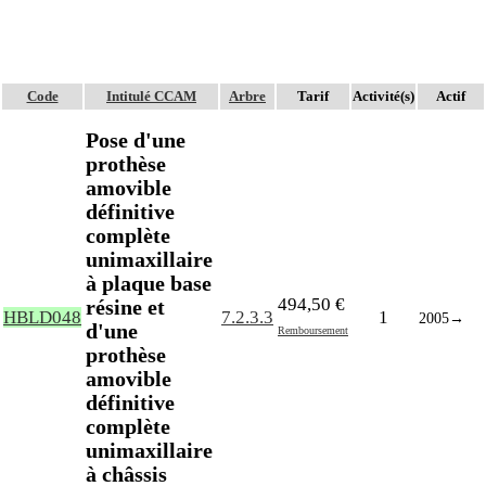
Code
Intitulé CCAM
Arbre
Tarif
Activité(s)
Actif
Pose d'une
prothèse
amovible
définitive
complète
unimaxillaire
à plaque base
494,50 €
résine et
HBLD048
7.2.3.3
1
2005
→
d'une
Remboursement
prothèse
amovible
définitive
complète
unimaxillaire
à châssis