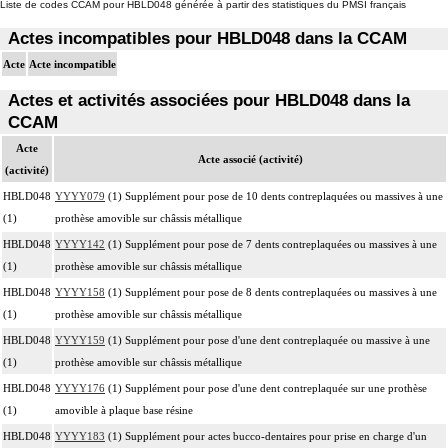
Liste de codes CCAM pour HBLD048 générée à partir des statistiques du PMSI français
Actes incompatibles pour HBLD048 dans la CCAM
Acte
Acte incompatible
Actes et activités associées pour HBLD048 dans la
CCAM
Acte
Acte associé (activité)
(activité)
HBLD048
YYYY079
(1) Supplément pour pose de 10 dents contreplaquées ou massives à une
(1)
prothèse amovible sur châssis métallique
HBLD048
YYYY142
(1) Supplément pour pose de 7 dents contreplaquées ou massives à une
(1)
prothèse amovible sur châssis métallique
HBLD048
YYYY158
(1) Supplément pour pose de 8 dents contreplaquées ou massives à une
(1)
prothèse amovible sur châssis métallique
HBLD048
YYYY159
(1) Supplément pour pose d'une dent contreplaquée ou massive à une
(1)
prothèse amovible sur châssis métallique
HBLD048
YYYY176
(1) Supplément pour pose d'une dent contreplaquée sur une prothèse
(1)
amovible à plaque base résine
HBLD048
YYYY183
(1) Supplément pour actes bucco-dentaires pour prise en charge d'un