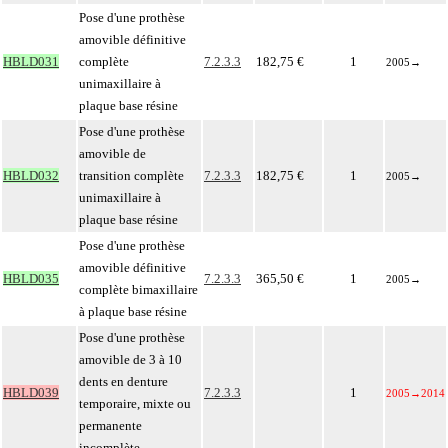
Pose d'une prothèse
amovible définitive
HBLD031
complète
7.2.3.3
182,75 €
1
2005
→
unimaxillaire à
plaque base résine
Pose d'une prothèse
amovible de
HBLD032
transition complète
7.2.3.3
182,75 €
1
2005
→
unimaxillaire à
plaque base résine
Pose d'une prothèse
amovible définitive
HBLD035
7.2.3.3
365,50 €
1
2005
→
complète bimaxillaire
à plaque base résine
Pose d'une prothèse
amovible de 3 à 10
dents en denture
HBLD039
7.2.3.3
1
2005
→
2014
temporaire, mixte ou
permanente
incomplète