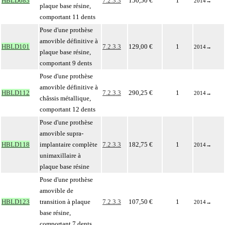
HBLD083
7.2.3.3
150,50 €
1
2014
→
plaque base résine,
comportant 11 dents
Pose d'une prothèse
amovible définitive à
HBLD101
7.2.3.3
129,00 €
1
2014
→
plaque base résine,
comportant 9 dents
Pose d'une prothèse
amovible définitive à
HBLD112
7.2.3.3
290,25 €
1
2014
→
châssis métallique,
comportant 12 dents
Pose d'une prothèse
amovible supra-
HBLD118
implantaire complète
7.2.3.3
182,75 €
1
2014
→
unimaxillaire à
plaque base résine
Pose d'une prothèse
amovible de
HBLD123
transition à plaque
7.2.3.3
107,50 €
1
2014
→
base résine,
comportant 7 dents