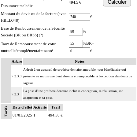
Calculer
494.5 €
l'assurance maladie
Montant du devis ou de la facture (avec
€
HBLD048)
Base de Remboursement de la Sécurité
%
Sociale (BR ou BRSS)
(?)
%BR+
Taux de Remboursement de votre
mutuelle/complémentaire santé
€
Arbre
Notes
A droit à un appareil de prothèse dentaire amovible, tout bénéficiaire qui
7.2.3.3
présente au moins une dent absente et remplaçable, à l'exception des dents de
sagesse
La pose d'une prothèse dentaire inclut sa conception, sa réalisation, son
7.2.3
adaptation et sa pose.
Facturation : la durée d'usage des prothèses dentaires n'est pas limitée ; la prise
Date d'effet
Activité
Tarif
Tarifs
Notes
7.2.3
en charge du renouvellement des prothèses dentaires est subordonnée à l'usure
01/01/2025
1
494,50 €
des appareils ou des dents ou à des modifications morphologiques de la bouche
Les actes sur la cavité de l'abdomen, par coelioscopie ou par
7
rétropéritonéoscopie incluent l'évacuation de collection intraabdominale