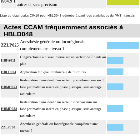
K04.9
1
autres et sans précision
Liste de diagnostics CIM10 pour HBLD048 générée à partir des statistiques du PMSI français
Actes CCAM fréquemment associés à
HBLD048
Anesthésie générale ou locorégionale
ZZLP025
complémentaire niveau 1
Gingivectomie à biseau interne sur un secteur de 7 dents ou
HBFA011
plus
HBLD004
Application topique intrabuccale de fluorures
Restauration d'une dent d'un secteur prémolomolaire sur 1
HBMD053
face par matériau inséré en phase plastique, sans ancrage
radiculaire
Restauration d'une dent d'un secteur incisivocanin sur 1
HBMD058
face par matériau inséré en phase plastique, sans ancrage
radiculaire
Anesthésie générale ou locorégionale complémentaire
ZZLP030
niveau 2