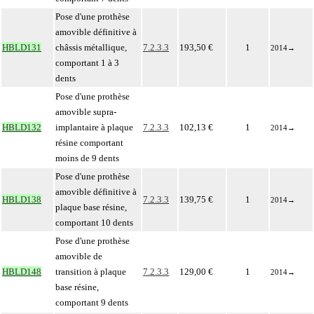
Pose d'une prothèse
amovible définitive à
HBLD131
châssis métallique,
7.2.3.3
193,50 €
1
2014
→
comportant 1 à 3
dents
Pose d'une prothèse
amovible supra-
HBLD132
implantaire à plaque
7.2.3.3
102,13 €
1
2014
→
résine comportant
moins de 9 dents
Pose d'une prothèse
amovible définitive à
HBLD138
7.2.3.3
139,75 €
1
2014
→
plaque base résine,
comportant 10 dents
Pose d'une prothèse
amovible de
HBLD148
transition à plaque
7.2.3.3
129,00 €
1
2014
→
base résine,
comportant 9 dents