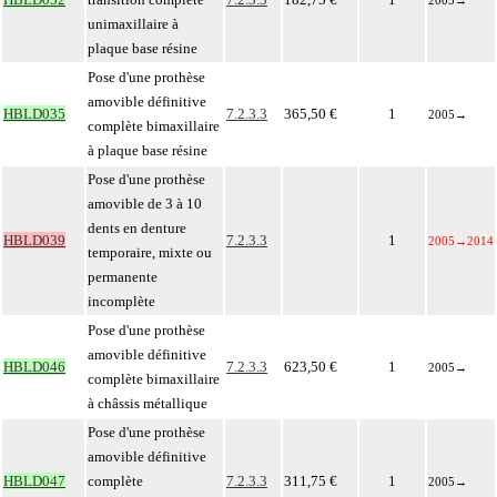
2005
→
unimaxillaire à
plaque base résine
Pose d'une prothèse
amovible définitive
HBLD035
7.2.3.3
365,50 €
1
2005
→
complète bimaxillaire
à plaque base résine
Pose d'une prothèse
amovible de 3 à 10
dents en denture
HBLD039
7.2.3.3
1
2005
→
2014
temporaire, mixte ou
permanente
incomplète
Pose d'une prothèse
amovible définitive
HBLD046
7.2.3.3
623,50 €
1
2005
→
complète bimaxillaire
à châssis métallique
Pose d'une prothèse
amovible définitive
HBLD047
complète
7.2.3.3
311,75 €
1
2005
→