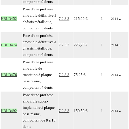
comportant 9 dents
Pose d'une prothèse
amovible définitive à
HBLD452
7.2.3.3
215,00 €
1
2014
→
châssis métallique,
comportant 5 dents
Pose d'une prothèse
amovible définitive à
HBLD474
7.2.3.3
225,75 €
1
2014
→
châssis métallique,
comportant 6 dents
Pose d'une prothèse
amovible de
HBLD476
transition à plaque
7.2.3.3
75,25 €
1
2014
→
base résine,
comportant 4 dents
Pose d'une prothèse
amovible supra-
implantaire à plaque
HBLD492
7.2.3.3
150,50 €
1
2014
→
base résine,
comportant de 9 à 13
dents