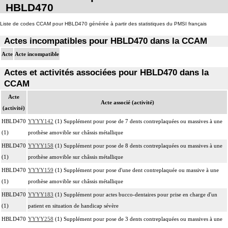
HBLD470
Liste de codes CCAM pour HBLD470 générée à partir des statistiques du PMSI français
Actes incompatibles pour HBLD470 dans la CCAM
Acte
Acte incompatible
Actes et activités associées pour HBLD470 dans la
CCAM
Acte
Acte associé (activité)
(activité)
HBLD470
YYYY142
(1) Supplément pour pose de 7 dents contreplaquées ou massives à une
(1)
prothèse amovible sur châssis métallique
HBLD470
YYYY158
(1) Supplément pour pose de 8 dents contreplaquées ou massives à une
(1)
prothèse amovible sur châssis métallique
HBLD470
YYYY159
(1) Supplément pour pose d'une dent contreplaquée ou massive à une
(1)
prothèse amovible sur châssis métallique
HBLD470
YYYY183
(1) Supplément pour actes bucco-dentaires pour prise en charge d'un
(1)
patient en situation de handicap sévère
HBLD470
YYYY258
(1) Supplément pour pose de 3 dents contreplaquées ou massives à une