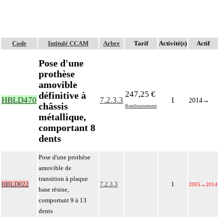
Code
Intitulé CCAM
Arbre
Tarif
Activité(s)
Actif
Pose d'une
prothèse
amovible
247,25 €
définitive à
HBLD470
7.2.3.3
1
2014
→
châssis
Remboursement
métallique,
comportant 8
dents
Pose d'une prothèse
amovible de
transition à plaque
HBLD022
7.2.3.3
1
2005
→
2014
base résine,
comportant 9 à 13
dents