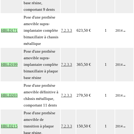
base résine,
comportant 9 dents
Pose d'une prothèse
amovible supra-
HBLD171
implantaire complète
7.2.3.3
623,50 €
1
2014
→
bimaxillaire à chassis
métallique
Pose d'une prothèse
amovible supra-
HBLD199
implantaire complète
7.2.3.3
365,50 €
1
2014
→
bimaxillaire à plaque
base résine
Pose d'une prothèse
amovible définitive à
HBLD203
7.2.3.3
279,50 €
1
2014
→
châssis métallique,
comportant 11 dents
Pose d'une prothèse
amovible de
HBLD215
transition à plaque
7.2.3.3
150,50 €
1
2014
→
base résine,