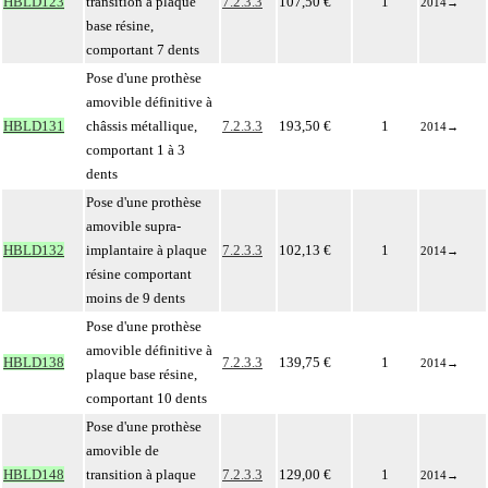
HBLD123
transition à plaque
7.2.3.3
107,50 €
1
2014
→
base résine,
comportant 7 dents
Pose d'une prothèse
amovible définitive à
HBLD131
châssis métallique,
7.2.3.3
193,50 €
1
2014
→
comportant 1 à 3
dents
Pose d'une prothèse
amovible supra-
HBLD132
implantaire à plaque
7.2.3.3
102,13 €
1
2014
→
résine comportant
moins de 9 dents
Pose d'une prothèse
amovible définitive à
HBLD138
7.2.3.3
139,75 €
1
2014
→
plaque base résine,
comportant 10 dents
Pose d'une prothèse
amovible de
HBLD148
transition à plaque
7.2.3.3
129,00 €
1
2014
→