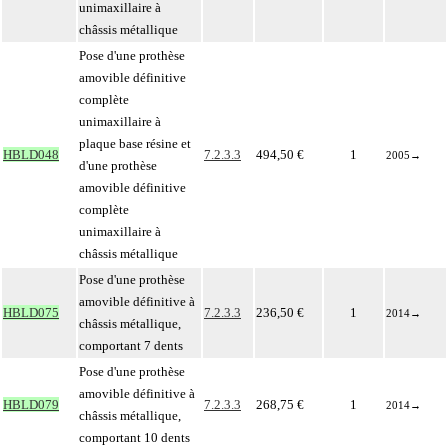
unimaxillaire à
châssis métallique
Pose d'une prothèse
amovible définitive
complète
unimaxillaire à
plaque base résine et
HBLD048
7.2.3.3
494,50 €
1
2005
→
d'une prothèse
amovible définitive
complète
unimaxillaire à
châssis métallique
Pose d'une prothèse
amovible définitive à
HBLD075
7.2.3.3
236,50 €
1
2014
→
châssis métallique,
comportant 7 dents
Pose d'une prothèse
amovible définitive à
HBLD079
7.2.3.3
268,75 €
1
2014
→
châssis métallique,
comportant 10 dents