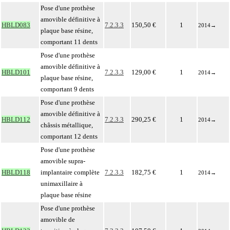
Pose d'une prothèse
amovible définitive à
HBLD083
7.2.3.3
150,50 €
1
2014
→
plaque base résine,
comportant 11 dents
Pose d'une prothèse
amovible définitive à
HBLD101
7.2.3.3
129,00 €
1
2014
→
plaque base résine,
comportant 9 dents
Pose d'une prothèse
amovible définitive à
HBLD112
7.2.3.3
290,25 €
1
2014
→
châssis métallique,
comportant 12 dents
Pose d'une prothèse
amovible supra-
HBLD118
implantaire complète
7.2.3.3
182,75 €
1
2014
→
unimaxillaire à
plaque base résine
Pose d'une prothèse
amovible de