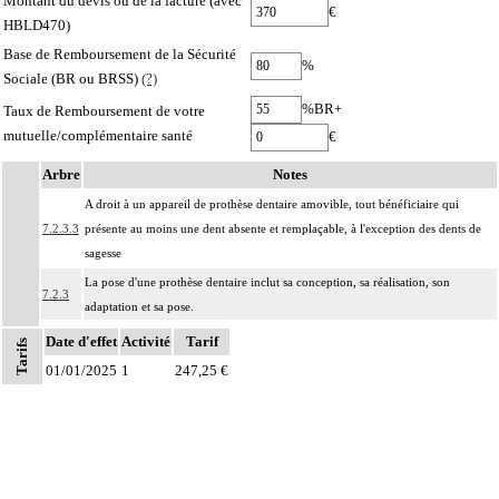
Montant du devis ou de la facture (avec
€
HBLD470)
Base de Remboursement de la Sécurité
%
Sociale (BR ou BRSS)
(?)
%BR+
Taux de Remboursement de votre
mutuelle/complémentaire santé
€
Arbre
Notes
A droit à un appareil de prothèse dentaire amovible, tout bénéficiaire qui
7.2.3.3
présente au moins une dent absente et remplaçable, à l'exception des dents de
sagesse
La pose d'une prothèse dentaire inclut sa conception, sa réalisation, son
7.2.3
adaptation et sa pose.
Facturation : la durée d'usage des prothèses dentaires n'est pas limitée ; la prise
Date d'effet
Activité
Tarif
Tarifs
Notes
7.2.3
en charge du renouvellement des prothèses dentaires est subordonnée à l'usure
01/01/2025
1
247,25 €
des appareils ou des dents ou à des modifications morphologiques de la bouche
Les actes sur la cavité de l'abdomen, par coelioscopie ou par
7
rétropéritonéoscopie incluent l'évacuation de collection intraabdominale
associée, la toilette péritonéale et/ou la pose de drain.
Les actes sur la cavité de l'abdomen, par abord direct incluent l'évacuation de