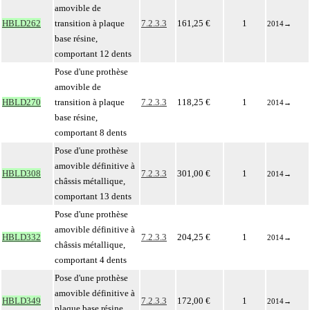
amovible de
HBLD262
transition à plaque
7.2.3.3
161,25 €
1
2014
→
base résine,
comportant 12 dents
Pose d'une prothèse
amovible de
HBLD270
transition à plaque
7.2.3.3
118,25 €
1
2014
→
base résine,
comportant 8 dents
Pose d'une prothèse
amovible définitive à
HBLD308
7.2.3.3
301,00 €
1
2014
→
châssis métallique,
comportant 13 dents
Pose d'une prothèse
amovible définitive à
HBLD332
7.2.3.3
204,25 €
1
2014
→
châssis métallique,
comportant 4 dents
Pose d'une prothèse
amovible définitive à
HBLD349
7.2.3.3
172,00 €
1
2014
→
plaque base résine,