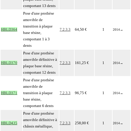
comportant 13 dents
Pose d'une prothèse
amovible de
transition à plaque
HBLD364
7.2.3.3
64,50 €
1
2014
→
base résine,
comportant 1 à 3
dents
Pose d'une prothèse
amovible définitive à
HBLD370
7.2.3.3
161,25 €
1
2014
→
plaque base résine,
comportant 12 dents
Pose d'une prothèse
amovible de
HBLD371
transition à plaque
7.2.3.3
96,75 €
1
2014
→
base résine,
comportant 6 dents
Pose d'une prothèse
amovible définitive à
HBLD435
7.2.3.3
258,00 €
1
2014
→
châssis métallique,