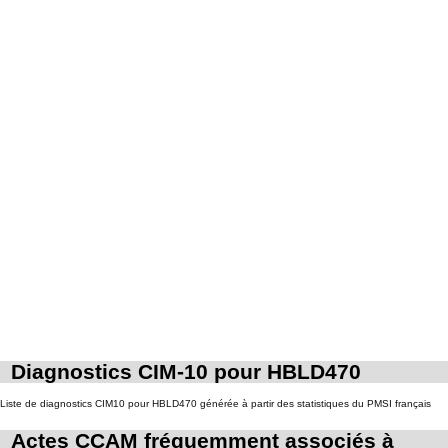
7
collection intraabdominale associée, la toilette péritonéale et/ou la pose de
drain.
Diagnostics CIM-10 pour HBLD470
Liste de diagnostics CIM10 pour HBLD470 générée à partir des statistiques du PMSI français
Actes CCAM fréquemment associés à