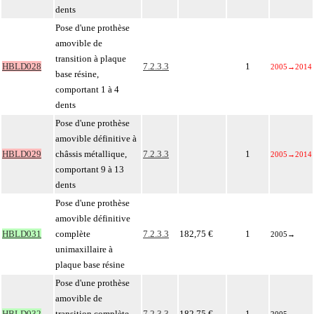
dents
Pose d'une prothèse
amovible de
transition à plaque
HBLD028
7.2.3.3
1
2005
→
2014
base résine,
comportant 1 à 4
dents
Pose d'une prothèse
amovible définitive à
HBLD029
châssis métallique,
7.2.3.3
1
2005
→
2014
comportant 9 à 13
dents
Pose d'une prothèse
amovible définitive
HBLD031
complète
7.2.3.3
182,75 €
1
2005
→
unimaxillaire à
plaque base résine
Pose d'une prothèse
amovible de
HBLD032
transition complète
7.2.3.3
182,75 €
1