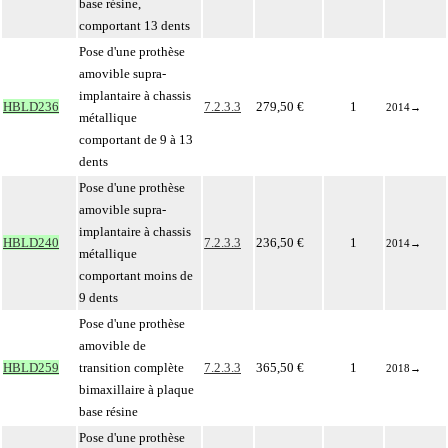
base résine,
comportant 13 dents
Pose d'une prothèse
amovible supra-
implantaire à chassis
HBLD236
7.2.3.3
279,50 €
1
2014
→
métallique
comportant de 9 à 13
dents
Pose d'une prothèse
amovible supra-
implantaire à chassis
HBLD240
7.2.3.3
236,50 €
1
2014
→
métallique
comportant moins de
9 dents
Pose d'une prothèse
amovible de
HBLD259
transition complète
7.2.3.3
365,50 €
1
2018
→
bimaxillaire à plaque
base résine
Pose d'une prothèse