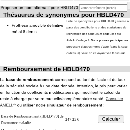
Proposer un nom alternatif pour HBLD470
Thésaurus de synonymes pour HBLD470
Liste de synonymes pour HBLD470 générée à
Prothèse amovible définitive
partir des contributions et des statistiques de
métal 8 dents
recherches des codeurs et codeuses sur
AideAuCodage.fr.
Vous pouvez participer
en
proposant d'autres noms d'acte (dans la case
ci-dessus), voire en envoyant vos thésaurus
Remboursement de HBLD470
La
base de remboursement
correspond au tarif de l'acte et du taux
de la sécurité sociale à une date donnée. Attention, le prix peut varier
en fonction de coefficients modificateurs qui modifient le calcul du
reste à charge par votre mutuelle/complémentaire santé.
Consulter
AMELI.fr
ou utiliser notre simulateur de remboursement :
Base de Remboursement (HBLD470) de
Calculer
247.25 €
l'assurance maladie