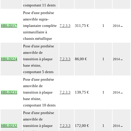
comportant 11 dents
Pose d'une prothèse
amovible supra-
HBLD217
implantaire complète
7.2.3.3
311,75 €
1
2014
→
unimaxillaire à
chassis métallique
Pose d'une prothèse
amovible de
HBLD224
transition à plaque
7.2.3.3
86,00 €
1
2014
→
base résine,
comportant 5 dents
Pose d'une prothèse
amovible de
HBLD231
transition à plaque
7.2.3.3
139,75 €
1
2014
→
base résine,
comportant 10 dents
Pose d'une prothèse
amovible de
HBLD232
transition à plaque
7.2.3.3
172,00 €
1
2014
→