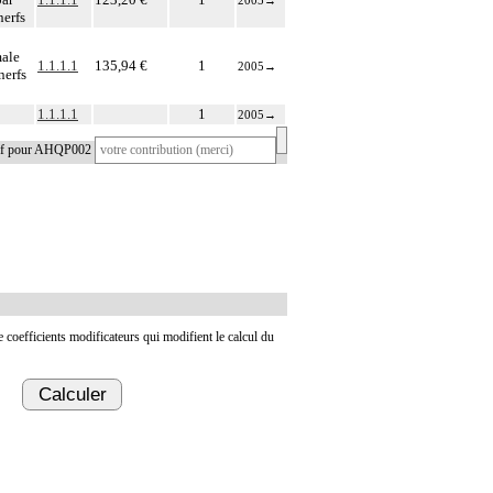
2005
→
nerfs
male
1.1.1.1
135,94 €
1
2005
→
nerfs
1.1.1.1
1
2005
→
tif pour AHQP002
de coefficients modificateurs qui modifient le calcul du
Calculer