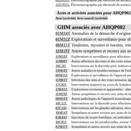
AHQP001
Électromyographie par électrode de surface,
AHQP002
Électromyographie par électrode de surface
Actes et activités associées pour AHQP0
Acte (activité)
Acte associé (activité)
GHM associés avec AHQP002
01M34T
Anomalies de la démarche d'origine 
01M32Z
Explorations et surveillance pour a
08M15T
Tendinites, myosites et bursites, trè
11M19T
Autres symptômes et recours aux so
11M18Z
Explorations et surveillance pour affections 
11M08T
Autres affections des reins et des voies urina
10C111
Interventions sur la thyroïde pour tumeurs 
19M18T
Autres maladies et troubles mentaux de l'enf
08M35Z
Explorations et surveillance de l'appareil mu
11M03T
Infections des reins et des voies urinaires, â
17C021
Interventions majeures au cours de lympho
23K02Z
Explorations nocturnes et apparentées : séjo
11M19Z
Autres symptômes et recours aux soins de 
08M19T
Autres pathologies de l'appareil musculosquel
10C121
Interventions sur la thyroïde pour affection
03C241
Interventions sur les glandes salivaires, niv
10M14T
Symptômes et autres recours aux soins de l
01K04J
Injections de toxine botulique, en ambulatoi
10C051
Interventions sur les parathyroïdes, niveau 
01M35T
Symptômes et autres recours aux soins de l