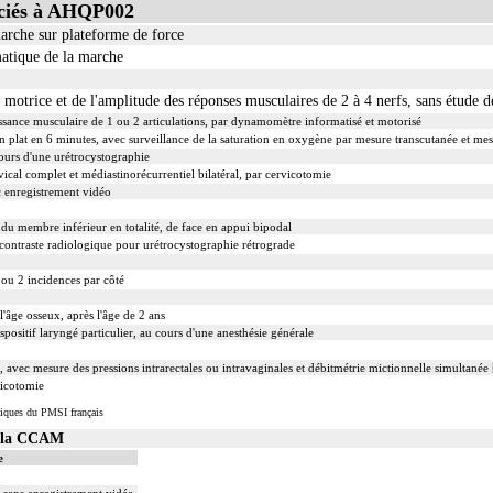
ciés à AHQP002
arche sur plateforme de force
matique de la marche
 motrice et de l'amplitude des réponses musculaires de 2 à 4 nerfs, sans étude 
uissance musculaire de 1 ou 2 articulations, par dynamomètre informatisé et motorisé
n plat en 6 minutes, avec surveillance de la saturation en oxygène par mesure transcutanée et me
ours d'une urétrocystographie
cal complet et médiastinorécurrentiel bilatéral, par cervicotomie
 enregistrement vidéo
 du membre inférieur en totalité, de face en appui bipodal
contraste radiologique pour urétrocystographie rétrograde
 ou 2 incidences par côté
'âge osseux, après l'âge de 2 ans
spositif laryngé particulier, au cours d'une anesthésie générale
 avec mesure des pressions intrarectales ou intravaginales et débitmétrie mictionnelle simultanée 
vicotomie
iques du PMSI français
s la CCAM
e