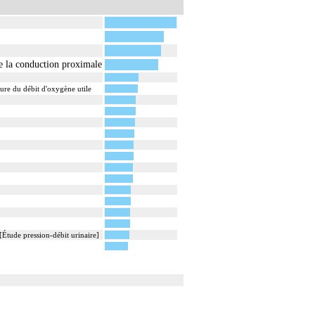
de la conduction proximale
sure du débit d'oxygène utile
[Étude pression-débit urinaire]