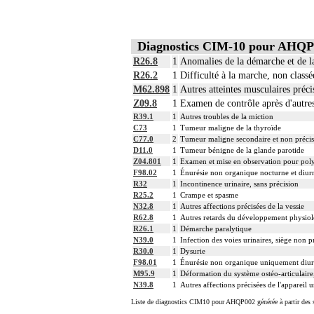
Diagnostics CIM-10 pour AHQP
R26.8
1
Anomalies de la démarche et de la 
R26.2
1
Difficulté à la marche, non classée
M62.898
1
Autres atteintes musculaires préci
Z09.8
1
Examen de contrôle après d'autres
R39.1
1
Autres troubles de la miction
C73
1
Tumeur maligne de la thyroïde
C77.0
2
Tumeur maligne secondaire et non précisé
D11.0
1
Tumeur bénigne de la glande parotide
Z04.801
1
Examen et mise en observation pour po
F98.02
1
Énurésie non organique nocturne et diur
R32
1
Incontinence urinaire, sans précision
R25.2
1
Crampe et spasme
N32.8
1
Autres affections précisées de la vessie
R62.8
1
Autres retards du développement physio
R26.1
1
Démarche paralytique
N39.0
1
Infection des voies urinaires, siège non p
R30.0
1
Dysurie
F98.01
1
Énurésie non organique uniquement diu
M95.9
1
Déformation du système ostéo-articulaire,
N39.8
1
Autres affections précisées de l'appareil u
Liste de diagnostics CIM10 pour AHQP002 générée à partir des s