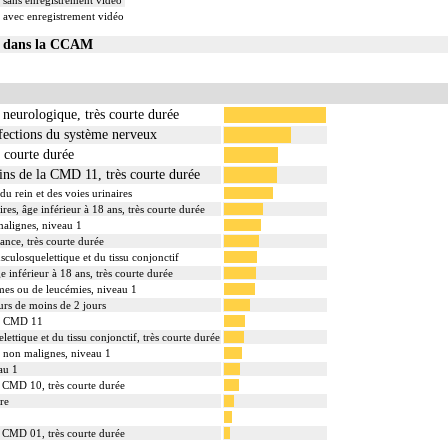
 sans enregistrement vidéo
, avec enregistrement vidéo
02 dans la CCAM
neurologique, très courte durée
ffections du système nerveux
s courte durée
ins de la CMD 11, très courte durée
du rein et des voies urinaires
ires, âge inférieur à 18 ans, très courte durée
malignes, niveau 1
ance, très courte durée
sculosquelettique et du tissu conjonctif
ge inférieur à 18 ans, très courte durée
mes ou de leucémies, niveau 1
urs de moins de 2 jours
la CMD 11
ettique et du tissu conjonctif, très courte durée
s non malignes, niveau 1
eau 1
a CMD 10, très courte durée
re
1
a CMD 01, très courte durée