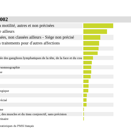
002
motilité, autres et non précisées
 ailleurs
sées, non classées ailleurs - Siège non précisé
 traitements pour d'autres affections
e des ganglions lymphatiques de la tête, de la face et du cou
lysomnographie
ne
logique
récisé
rne
 des muscles et du tissu conjonctif, sans précision
rinaire
tatistiques du PMSI français