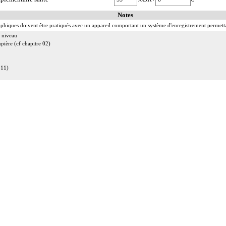
Notes
phiques doivent être pratiqués avec un appareil comportant un système d'enregistrement permettant
u niveau
pière (cf chapitre 02)
 11)
re
ce subarachnoïdien.
 on entend : injection d'un agent pharmacologique au contact d'un nerf, par voie transcutanée.
 on entend : injection d'un agent pharmacologique au contact d'un nerf avec pose d'un cathéter, p