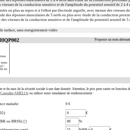
 vitesses de la conduction sensitive et de l'amplitude du potentiel sensitif de 2 à 4 
iés ou plus au repos et à l'effort par électrode aiguille, avec mesure des vitesses de
ude des réponses musculaires de 5 nerfs ou plus avec étude de la conduction proxi
 des vitesses de la conduction sensitive et de l'amplitude du potentiel sensitif de 5 
e surface, sans enregistrement vidéo
 AHQP002
Proposer un nom alterna
tions
s noms
ci
) !
rez les
te et du taux de la sécurité sociale à une date donnée. Attention, le prix peut varier en fonction 
.
Consulter AMELI.fr
ou utiliser notre simulateur de remboursement :
nce maladie
0 €
02)
€
e (BR ou BRSS)
(?)
%
plémentaire santé
%BR+
€