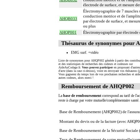
électrode de surface, et mesure des
Électromyographie de 7 muscles str
conduction motrice et de l'amplit
AHQB033
par électrode de surface, et mesure
ou plus
AHQP001
Électromyographie par électrode d
Thésaurus de synonymes pour
EMG surf. +vidéo
Liste de synonymes pour AHQP002 générée à partir des contribu
et des statistiques de recherches des codeurs et codeuses sur
AideAuCodage.fr.
Vous pouvez participer
en proposant d'autre
d'acte (dans la case ci-dessus), voire en envoyant vos thésaurus (
i
Vous gagnerez du temps lors de vos prochaines recherches et aide
autres codeurs, alors merci !
Remboursement de AHQP002
La
base de remboursement
correspond au tarif de l'ac
reste à charge par votre mutuelle/complémentaire santé
Base de Remboursement (AHQP002) de l'assura
Montant du devis ou de la facture (avec AHQP0
Base de Remboursement de la Sécurité Social
Taux de Remboursement de votre mutuelle/com