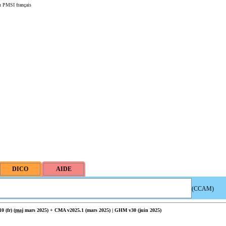
u PMSI français
(CCAM)
 (fr) (
maj
mars 2025) + CMA v2025.1 (mars 2025) | GHM v30 (juin 2025)