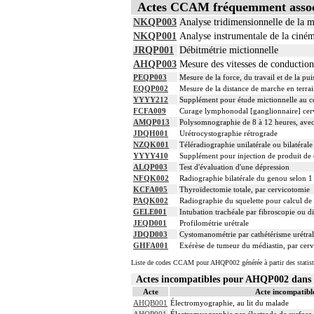
Actes CCAM fréquemment asso
NKQP003
Analyse tridimensionnelle de la m
NKQP001
Analyse instrumentale de la ciné
JRQP001
Débitmétrie mictionnelle
AHQP003
Mesure des vitesses de conduction
PEQP003
Mesure de la force, du travail et de la p
EQQP002
Mesure de la distance de marche en terrai
YYYY212
Supplément pour étude mictionnelle au c
FCFA009
Curage lymphonodal [ganglionnaire] cervi
AMQP013
Polysomnographie de 8 à 12 heures, avec
JDQH001
Urétrocystographie rétrograde
NZQK001
Téléradiographie unilatérale ou bilatérale
YYYY410
Supplément pour injection de produit de 
ALQP003
Test d'évaluation d'une dépression
NFQK002
Radiographie bilatérale du genou selon 1
KCFA005
Thyroïdectomie totale, par cervicotomie
PAQK002
Radiographie du squelette pour calcul de l
GELE001
Intubation trachéale par fibroscopie ou di
JEQD001
Profilométrie urétrale
JDQD003
Cystomanométrie par cathétérisme urétral,
GHFA001
Exérèse de tumeur du médiastin, par cer
Liste de codes CCAM pour AHQP002 générée à partir des statist
Actes incompatibles pour AHQP002 dan
Acte
Acte incompatibl
AHQB001
Électromyographie, au lit du malade