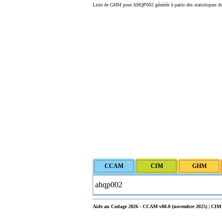
Liste de GHM pour AHQP002 générée à partir des statistiques d
Aide au Codage 2026 - CCAM v80.0 (novembre 2025) | CIM10