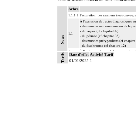
Arbre
1.1.1.1
Facturation : les examens électromyogra
À l'exclusion de : actes diagnostiques a
- des muscles oculomoteurs ou de la pau
- du larynx (cf chapitre 06)
1.1
- du périnée (cf chapitre 08)
Notes
- des muscles ptérygoïdiens (cf chapitre
- du diaphragme (cf chapitre 12)
1
À l'exclusion de : analgésie postopératoi
Date d'effet
Activité
Tarif
Tarifs
1
Par intrathécal, on entend : dans l'espa
01/01/2025
1
1
Par infiltration anesthésique d'un nerf,
1
Par bloc anesthésique continu d'un nerf,