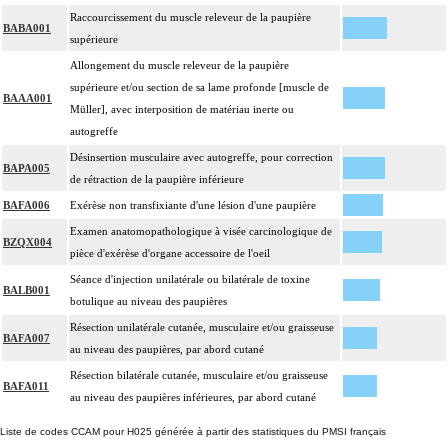
Raccourcissement du muscle releveur de la paupière
BABA001
supérieure
Allongement du muscle releveur de la paupière
supérieure et/ou section de sa lame profonde [muscle de
BAAA001
Müller], avec interposition de matériau inerte ou
autogreffe
Désinsertion musculaire avec autogreffe, pour correction
BAPA005
de rétraction de la paupière inférieure
BAFA006
Exérèse non transfixiante d'une lésion d'une paupière
Examen anatomopathologique à visée carcinologique de
BZQX004
pièce d'exérèse d'organe accessoire de l'oeil
Séance d'injection unilatérale ou bilatérale de toxine
BALB001
botulique au niveau des paupières
Résection unilatérale cutanée, musculaire et/ou graisseuse
BAFA007
au niveau des paupières, par abord cutané
Résection bilatérale cutanée, musculaire et/ou graisseuse
BAFA011
au niveau des paupières inférieures, par abord cutané
Liste de codes CCAM pour H025 générée à partir des statistiques du PMSI français