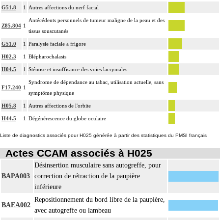
G51.8
1
Autres affections du nerf facial
Antécédents personnels de tumeur maligne de la peau et des
Z85.804
1
tissus souscutanés
G51.0
1
Paralysie faciale a frigore
H02.3
1
Blépharochalasis
H04.5
1
Sténose et insuffisance des voies lacrymales
Syndrome de dépendance au tabac, utilisation actuelle, sans
F17.240
1
symptôme physique
H05.8
1
Autres affections de l'orbite
H44.5
1
Dégénérescence du globe oculaire
Liste de diagnostics associés pour H025 générée à partir des statistiques du PMSI français
Actes CCAM associés à H025
Désinsertion musculaire sans autogreffe, pour
BAPA003
correction de rétraction de la paupière
inférieure
Repositionnement du bord libre de la paupière,
BAEA002
avec autogreffe ou lambeau