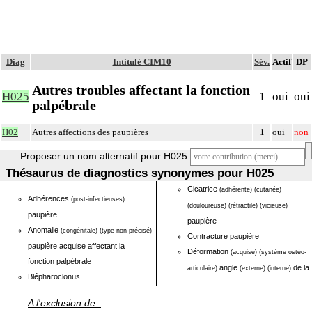
Diag
Intitulé CIM10
Sév.
Actif
DP
Autres troubles affectant la fonction
H025
1
oui
oui
palpébrale
H02
Autres affections des paupières
1
oui
non
Proposer un nom alternatif pour H025
Thésaurus de diagnostics synonymes pour H025
Cicatrice
(adhérente)
(cutanée)
Adhérences
(post-infectieuses)
(douloureuse)
(rétractile)
(vicieuse)
paupière
paupière
Anomalie
(congénitale)
(type non précisé)
Contracture paupière
paupière acquise affectant la
Déformation
(acquise)
(système ostéo-
fonction palpébrale
angle
de la
articulaire)
(externe)
(interne)
Blépharoclonus
A l'exclusion de :