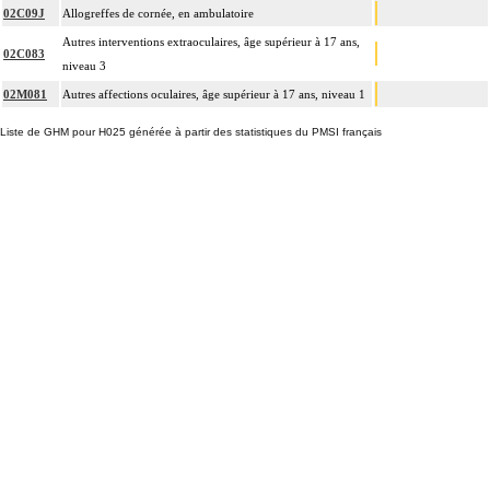
02C09J
Allogreffes de cornée, en ambulatoire
Autres interventions extraoculaires, âge supérieur à 17 ans,
02C083
niveau 3
02M081
Autres affections oculaires, âge supérieur à 17 ans, niveau 1
Liste de GHM pour H025 générée à partir des statistiques du PMSI français