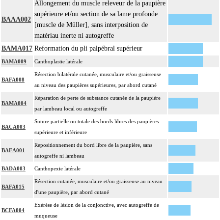
Allongement du muscle releveur de la paupière
supérieure et/ou section de sa lame profonde
BAAA002
[muscle de Müller], sans interposition de
matériau inerte ni autogreffe
BAMA017
Reformation du pli palpébral supérieur
BAMA009
Canthoplastie latérale
Résection bilatérale cutanée, musculaire et/ou graisseuse
BAFA008
au niveau des paupières supérieures, par abord cutané
Réparation de perte de substance cutanée de la paupière
BAMA004
par lambeau local ou autogreffe
Suture partielle ou totale des bords libres des paupières
BACA003
supérieure et inférieure
Repositionnement du bord libre de la paupière, sans
BAEA001
autogreffe ni lambeau
BADA003
Canthopexie latérale
Résection cutanée, musculaire et/ou graisseuse au niveau
BAFA015
d'une paupière, par abord cutané
Exérèse de lésion de la conjonctive, avec autogreffe de
BCFA004
muqueuse