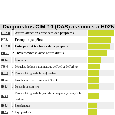
Diagnostics CIM-10 (DAS) associés à H025
H02.8
1
Autres affections précisées des paupières
H02.1
1
Ectropion palpébral
H02.0
1
Entropion et trichiasis de la paupière
E05.0
2
Thyréotoxicose avec goitre diffus
H04.2
1
Épiphora
T90.4
1
Séquelles de lésion traumatique de l'oeil et de l'orbite
D31.0
1
Tumeur bénigne de la conjonctive
H06.2
1
Exophtalmie thyréotoxique (E05.-)
H02.4
1
Ptosis de la paupière
Tumeur bénigne de la peau de la paupière, y compris le
D23.1
1
canthus
H05.4
1
Énophtalmie
H02.2
1
Lagophtalmie