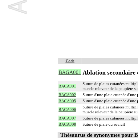
Code
Ablation secondaire 
BAGA001
Suture de plaies cutanées multiple
BACA001
muscle releveur de la paupière s
BACA002
Suture d'une plaie cutanée d'une p
BACA005
Suture d'une plaie cutanée d'une 
Suture de plaies cutanées multiple
BACA006
muscle releveur de la paupière s
BACA007
Suture de plaies cutanées multiple
BACA008
Suture de plaie du sourcil
Thésaurus de synonymes pour