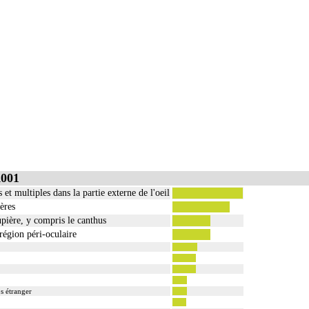
A001
 et multiples dans la partie externe de l'oeil
ères
pière, y compris le canthus
 région péri-oculaire
s étranger