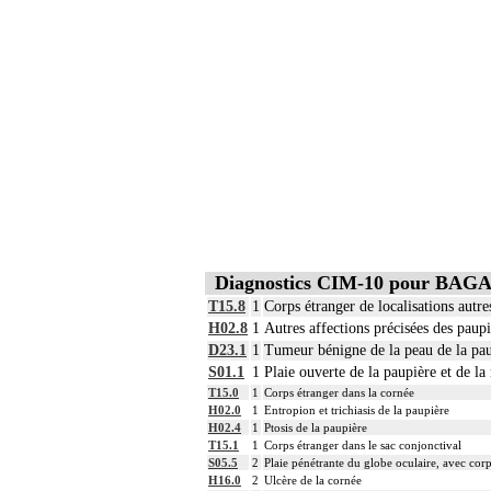
Diagnostics CIM-10 pour BAG
T15.8
1
Corps étranger de localisations autres
H02.8
1
Autres affections précisées des paupi
D23.1
1
Tumeur bénigne de la peau de la pau
S01.1
1
Plaie ouverte de la paupière et de la
T15.0
1
Corps étranger dans la cornée
H02.0
1
Entropion et trichiasis de la paupière
H02.4
1
Ptosis de la paupière
T15.1
1
Corps étranger dans le sac conjonctival
S05.5
2
Plaie pénétrante du globe oculaire, avec corp
H16.0
2
Ulcère de la cornée