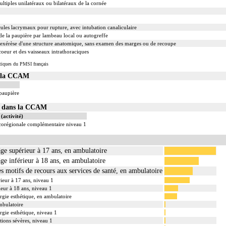
ultiples unilatéraux ou bilatéraux de la cornée
cules lacrymaux pour rupture, avec intubation canaliculaire
de la paupière par lambeau local ou autogreffe
xérèse d'une structure anatomique, sans examen des marges ou de recoupe
oeur et des vaisseaux intrathoraciques
tiques du PMSI français
s la CCAM
 paupière
01 dans la CCAM
(activité)
ocorégionale complémentaire niveau 1
âge supérieur à 17 ans, en ambulatoire
âge inférieur à 18 ans, en ambulatoire
es motifs de recours aux services de santé, en ambulatoire
rieur à 17 ans, niveau 1
ieur à 18 ans, niveau 1
urgie esthétique, en ambulatoire
ambulatoire
rgie esthétique, niveau 1
tions sévères, niveau 1