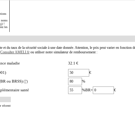
tions
s noms
ci
) !
rez les
te et du taux de la sécurité sociale à une date donnée. Attention, le prix peut varier en fonction 
.
Consulter AMELI.fr
ou utiliser notre simulateur de remboursement :
nce maladie
32.1 €
001)
€
e (BR ou BRSS)
(?)
%
plémentaire santé
%BR+
€
r récent