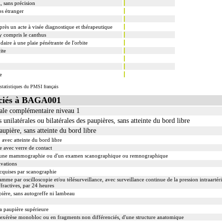
l, sans précision
ps étranger
après un acte à visée diagnostique et thérapeutique
 y compris le canthus
aire à une plaie pénétrante de l'orbite
ite
e
statistiques du PMSI français
ciés à BAGA001
nale complémentaire niveau 1
 unilatérales ou bilatérales des paupières, sans atteinte du bord libre
upière, sans atteinte du bord libre
 avec atteinte du bord libre
 avec verre de contact
'une mammographie ou d'un examen scanographique ou remnographique
ivations
acquises par scanographie
mme par oscilloscopie et/ou télésurveillance, avec surveillance continue de la pression intraartérie
fractives, par 24 heures
ière, sans autogreffe ni lambeau
a paupière supérieure
xérèse monobloc ou en fragments non différenciés, d'une structure anatomique