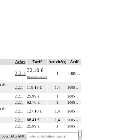
Arbre
Tarif
Activité(s)
Actif
32,10 €
2.2.1
1
2005
→
Remboursement
ou du
2.2.1
119,18 €
1,4
2005
→
2.2.1
25,99 €
1
2005
→
2.2.1
62,70 €
1
2005
→
ou du
2.2.1
127,10 €
1,4
2005
→
2.2.1
88,41 €
1,4
2005
→
2.2.1
25,99 €
1
2005
→
tif pour BAGA001