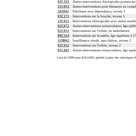
03C161
Autres interventions chirurgicales portant sur 
21C051
Autres interventions pour blessures ou compli
20Z041
Ethylisme avec dépendance, niveau 1
03C171
Interventions sur la bouche, niveau 1
23C022
Interventions chirurgicales avec autres motif
02C072
Autres interventions extraoculaires, âge infér
02C03J
Interventions sur l'orbite, en ambulatoire
08C324
Interventions sur la jambe, âge supérieur à 1
11M062
Insuffisance rénale, sans dialyse, niveau 2
02C032
Interventions sur l'orbite, niveau 2
02C082
Autres interventions extraoculaires, âge supé
Liste de GHM pour BAGA001 générée à partir des statistiques d