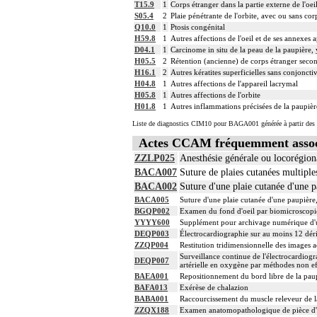
T15.9
1
Corps étranger dans la partie externe de l'oei
S05.4
2
Plaie pénétrante de l'orbite, avec ou sans cor
Q10.0
1
Ptosis congénital
H59.8
1
Autres affections de l'oeil et de ses annexes 
D04.1
1
Carcinome in situ de la peau de la paupière,
H05.5
2
Rétention (ancienne) de corps étranger second
H16.1
2
Autres kératites superficielles sans conjonctiv
H04.8
1
Autres affections de l'appareil lacrymal
H05.8
1
Autres affections de l'orbite
H01.8
1
Autres inflammations précisées de la paupièr
Liste de diagnostics CIM10 pour BAGA001 générée à partir des 
Actes CCAM fréquemment asso
ZZLP025
Anesthésie générale ou locorégio
BACA007
Suture de plaies cutanées multiples
BACA002
Suture d'une plaie cutanée d'une pa
BACA005
Suture d'une plaie cutanée d'une paupière,
BGQP002
Examen du fond d'oeil par biomicroscopie
YYYY600
Supplément pour archivage numérique d
DEQP003
Électrocardiographie sur au moins 12 dér
ZZQP004
Restitution tridimensionnelle des images 
Surveillance continue de l'électrocardiogra
DEQP007
artérielle en oxygène par méthodes non ef
BAEA001
Repositionnement du bord libre de la paup
BAFA013
Exérèse de chalazion
BABA001
Raccourcissement du muscle releveur de l
ZZQX188
Examen anatomopathologique de pièce d'e