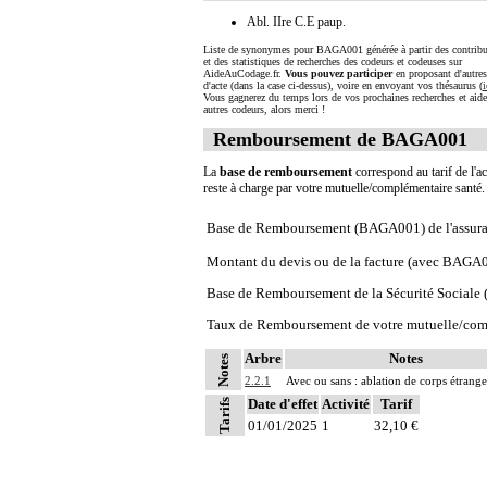
Abl. IIre C.E paup.
Liste de synonymes pour BAGA001 générée à partir des contribu
et des statistiques de recherches des codeurs et codeuses sur
AideAuCodage.fr.
Vous pouvez participer
en proposant d'autre
d'acte (dans la case ci-dessus), voire en envoyant vos thésaurus (
i
Vous gagnerez du temps lors de vos prochaines recherches et aide
autres codeurs, alors merci !
Remboursement de BAGA001
La
base de remboursement
correspond au tarif de l'ac
reste à charge par votre mutuelle/complémentaire santé
Base de Remboursement (BAGA001) de l'assura
Montant du devis ou de la facture (avec BAGA
Base de Remboursement de la Sécurité Social
Taux de Remboursement de votre mutuelle/com
Arbre
Notes
Notes
2.2.1
Avec ou sans : ablation de corps étrange
Date d'effet
Activité
Tarif
Tarifs
01/01/2025
1
32,10 €