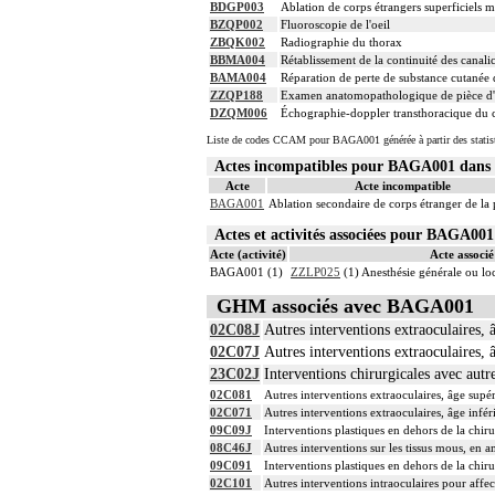
BDGP003
Ablation de corps étrangers superficiels m
BZQP002
Fluoroscopie de l'oeil
ZBQK002
Radiographie du thorax
BBMA004
Rétablissement de la continuité des canali
BAMA004
Réparation de perte de substance cutanée 
ZZQP188
Examen anatomopathologique de pièce d'e
DZQM006
Échographie-doppler transthoracique du c
Liste de codes CCAM pour BAGA001 générée à partir des statis
Actes incompatibles pour BAGA001 dan
Acte
Acte incompatible
BAGA001
Ablation secondaire de corps étranger de la
Actes et activités associées pour BAGA0
Acte (activité)
Acte associé 
BAGA001 (1)
ZZLP025
(1) Anesthésie générale ou l
GHM associés avec BAGA001
02C08J
Autres interventions extraoculaires, 
02C07J
Autres interventions extraoculaires, 
23C02J
Interventions chirurgicales avec autr
02C081
Autres interventions extraoculaires, âge supé
02C071
Autres interventions extraoculaires, âge infér
09C09J
Interventions plastiques en dehors de la chir
08C46J
Autres interventions sur les tissus mous, en 
09C091
Interventions plastiques en dehors de la chiru
02C101
Autres interventions intraoculaires pour affec