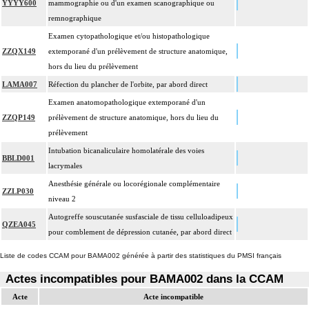
YYYY600
mammographie ou d'un examen scanographique ou
remnographique
Examen cytopathologique et/ou histopathologique
ZZQX149
extemporané d'un prélèvement de structure anatomique,
hors du lieu du prélèvement
LAMA007
Réfection du plancher de l'orbite, par abord direct
Examen anatomopathologique extemporané d'un
ZZQP149
prélèvement de structure anatomique, hors du lieu du
prélèvement
Intubation bicanaliculaire homolatérale des voies
BBLD001
lacrymales
Anesthésie générale ou locorégionale complémentaire
ZZLP030
niveau 2
Autogreffe souscutanée susfasciale de tissu celluloadipeux
QZEA045
pour comblement de dépression cutanée, par abord direct
Liste de codes CCAM pour BAMA002 générée à partir des statistiques du PMSI français
Actes incompatibles pour BAMA002 dans la CCAM
Acte
Acte incompatible