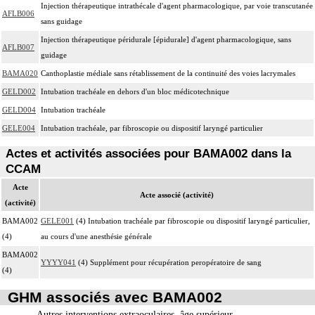
Injection thérapeutique intrathécale d'agent pharmacologique, par voie transcutanée
AFLB006
sans guidage
Injection thérapeutique péridurale [épidurale] d'agent pharmacologique, sans
AFLB007
guidage
BAMA020
Canthoplastie médiale sans rétablissement de la continuité des voies lacrymales
GELD002
Intubation trachéale en dehors d'un bloc médicotechnique
GELD004
Intubation trachéale
GELE004
Intubation trachéale, par fibroscopie ou dispositif laryngé particulier
Actes et activités associées pour BAMA002 dans la
CCAM
Acte
Acte associé (activité)
(activité)
BAMA002
GELE001
(4) Intubation trachéale par fibroscopie ou dispositif laryngé particulier,
(4)
au cours d'une anesthésie générale
BAMA002
YYYY041
(4) Supplément pour récupération peropératoire de sang
(4)
GHM associés avec BAMA002
Autres interventions extraoculaires, âge supérieur