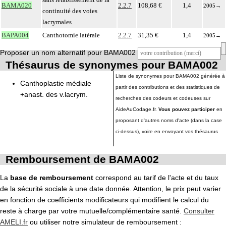
BAMA020
2.2.7
108,68 €
1,4
2005
→
continuité des voies
lacrymales
BAPA004
Canthotomie latérale
2.2.7
31,35 €
1,4
2005
→
Proposer un nom alternatif pour BAMA002
Thésaurus de synonymes pour BAMA002
Liste de synonymes pour BAMA002 générée à
Canthoplastie médiale
partir des contributions et des statistiques de
+anast. des v.lacrym.
recherches des codeurs et codeuses sur
AideAuCodage.fr.
Vous pouvez participer
en
proposant d'autres noms d'acte (dans la case
ci-dessus), voire en envoyant vos thésaurus
Remboursement de BAMA002
La
base de remboursement
correspond au tarif de l'acte et du taux
de la sécurité sociale à une date donnée. Attention, le prix peut varier
en fonction de coefficients modificateurs qui modifient le calcul du
reste à charge par votre mutuelle/complémentaire santé.
Consulter
AMELI.fr
ou utiliser notre simulateur de remboursement :