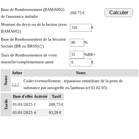
Base de Remboursement (BAMA002)
Calculer
209.75 €
de l'assurance maladie
Montant du devis ou de la facture (avec
€
BAMA002)
Base de Remboursement de la Sécurité
%
Sociale (BR ou BRSS)
(?)
%BR+
Taux de Remboursement de votre
mutuelle/complémentaire santé
€
Arbre
Notes
Notes
Coder éventuellement : réparation immédiate de la perte de
2.2.7
substance par autogreffe ou lambeau (cf 02.02.05)
Date d'effet
Activité
Tarif
Tarifs
01/01/2025
1
209,75 €
01/01/2025
4
93,29 €