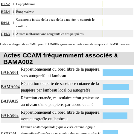
H02.2
1
Lagophtalmie
H05.4
1
Énophtalmie
Carcinome in situ de la peau de la paupière, y compris le
D04.1
1
canthus
Q10.3
1
Autres malformations congénitales des paupières
Liste de diagnostics CIM10 pour BAMA002 générée à partir des statistiques du PMSI français
Actes CCAM fréquemment associés à
BAMA002
Repositionnement du bord libre de la paupière,
BAEA001
sans autogreffe ni lambeau
Réparation de perte de substance cutanée de la
BAMA004
paupière par lambeau local ou autogreffe
Résection cutanée, musculaire et/ou graisseuse
BAFA015
au niveau d'une paupière, par abord cutané
Repositionnement du bord libre de la paupière,
BAEA002
avec autogreffe ou lambeau
Examen anatomopathologique à visée carcinologique
QZQX004
d'une pièce d'exérèse de peau et/ou de tissu mou susfascial