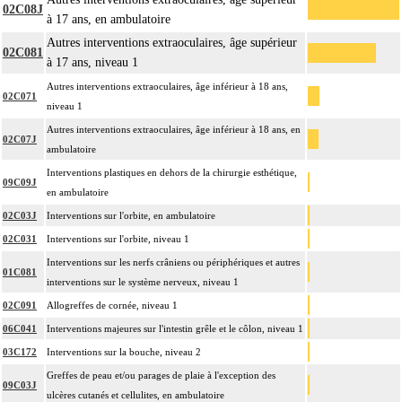
02C08J
à 17 ans, en ambulatoire
Autres interventions extraoculaires, âge supérieur
02C081
à 17 ans, niveau 1
Autres interventions extraoculaires, âge inférieur à 18 ans,
02C071
niveau 1
Autres interventions extraoculaires, âge inférieur à 18 ans, en
02C07J
ambulatoire
Interventions plastiques en dehors de la chirurgie esthétique,
09C09J
en ambulatoire
02C03J
Interventions sur l'orbite, en ambulatoire
02C031
Interventions sur l'orbite, niveau 1
Interventions sur les nerfs crâniens ou périphériques et autres
01C081
interventions sur le système nerveux, niveau 1
02C091
Allogreffes de cornée, niveau 1
06C041
Interventions majeures sur l'intestin grêle et le côlon, niveau 1
03C172
Interventions sur la bouche, niveau 2
Greffes de peau et/ou parages de plaie à l'exception des
09C03J
ulcères cutanés et cellulites, en ambulatoire