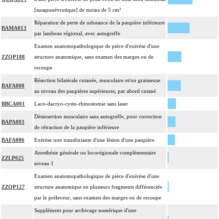
[susaponévrotique] de moins de 5 cm²
Réparation de perte de substance de la paupière inférieure
BAMA013
par lambeau régional, avec autogreffe
Examen anatomopathologique de pièce d'exérèse d'une
ZZQP188
structure anatomique, sans examen des marges ou de
recoupe
Résection bilatérale cutanée, musculaire et/ou graisseuse
BAFA008
au niveau des paupières supérieures, par abord cutané
BBCA001
Laco-dacryo-cysto-rhinostomie sans laser
Désinsertion musculaire sans autogreffe, pour correction
BAPA003
de rétraction de la paupière inférieure
BAFA006
Exérèse non transfixiante d'une lésion d'une paupière
Anesthésie générale ou locorégionale complémentaire
ZZLP025
niveau 1
Examen anatomopathologique de pièce d'exérèse d'une
ZZQP127
structure anatomique en plusieurs fragments différenciés
par le préleveur, sans examen des marges ou de recoupe
Supplément pour archivage numérique d'une