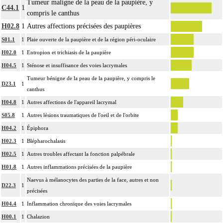
Tumeur maligne de la peau de la paupière, y
C44.1
1
compris le canthus
H02.8
1
Autres affections précisées des paupières
S01.1
1
Plaie ouverte de la paupière et de la région péri-oculaire
H02.0
1
Entropion et trichiasis de la paupière
H04.5
1
Sténose et insuffisance des voies lacrymales
Tumeur bénigne de la peau de la paupière, y compris le
D23.1
1
canthus
H04.8
1
Autres affections de l'appareil lacrymal
S05.8
1
Autres lésions traumatiques de l'oeil et de l'orbite
H04.2
1
Épiphora
H02.3
1
Blépharochalasis
H02.5
1
Autres troubles affectant la fonction palpébrale
H01.8
1
Autres inflammations précisées de la paupière
Naevus à mélanocytes des parties de la face, autres et non
D22.3
1
précisées
H04.4
1
Inflammation chronique des voies lacrymales
H00.1
1
Chalazion