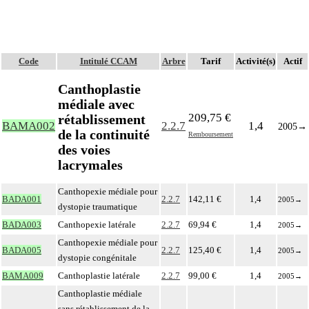
Code
Intitulé CCAM
Arbre
Tarif
Activité(s)
Actif
Canthoplastie
médiale avec
209,75 €
rétablissement
BAMA002
2.2.7
1,4
2005
→
de la continuité
Remboursement
des voies
lacrymales
Canthopexie médiale pour
BADA001
2.2.7
142,11 €
1,4
2005
→
dystopie traumatique
BADA003
Canthopexie latérale
2.2.7
69,94 €
1,4
2005
→
Canthopexie médiale pour
BADA005
2.2.7
125,40 €
1,4
2005
→
dystopie congénitale
BAMA009
Canthoplastie latérale
2.2.7
99,00 €
1,4
2005
→
Canthoplastie médiale
sans rétablissement de la