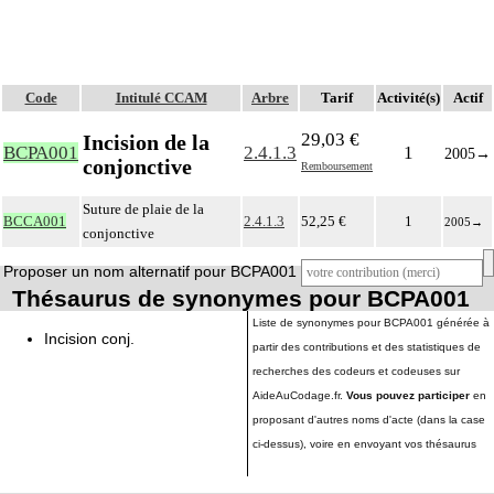
Code
Intitulé CCAM
Arbre
Tarif
Activité(s)
Actif
29,03 €
Incision de la
BCPA001
2.4.1.3
1
2005
→
conjonctive
Remboursement
Suture de plaie de la
BCCA001
2.4.1.3
52,25 €
1
2005
→
conjonctive
Proposer un nom alternatif pour BCPA001
Thésaurus de synonymes pour BCPA001
Liste de synonymes pour BCPA001 générée à
Incision conj.
partir des contributions et des statistiques de
recherches des codeurs et codeuses sur
AideAuCodage.fr.
Vous pouvez participer
en
proposant d'autres noms d'acte (dans la case
ci-dessus), voire en envoyant vos thésaurus