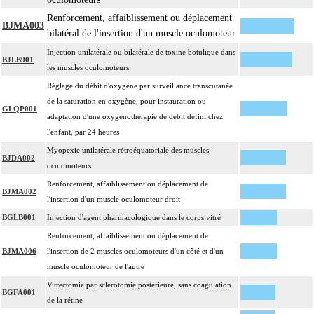
Renforcement, affaiblissement ou déplacement
BJMA003
bilatéral de l'insertion d'un muscle oculomoteur
Injection unilatérale ou bilatérale de toxine botulique dans
BJLB901
les muscles oculomoteurs
Réglage du débit d'oxygène par surveillance transcutanée
de la saturation en oxygène, pour instauration ou
GLQP001
adaptation d'une oxygénothérapie de débit défini chez
l'enfant, par 24 heures
Myopexie unilatérale rétroéquatoriale des muscles
BJDA002
oculomoteurs
Renforcement, affaiblissement ou déplacement de
BJMA002
l'insertion d'un muscle oculomoteur droit
BGLB001
Injection d'agent pharmacologique dans le corps vitré
Renforcement, affaiblissement ou déplacement de
BJMA006
l'insertion de 2 muscles oculomoteurs d'un côté et d'un
muscle oculomoteur de l'autre
Vitrectomie par sclérotomie postérieure, sans coagulation
BGFA001
de la rétine