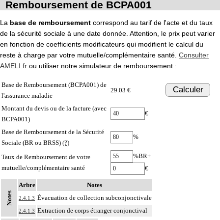
Remboursement de BCPA001
La
base de remboursement
correspond au tarif de l'acte et du taux
de la sécurité sociale à une date donnée. Attention, le prix peut varier
en fonction de coefficients modificateurs qui modifient le calcul du
reste à charge par votre mutuelle/complémentaire santé.
Consulter
AMELI.fr
ou utiliser notre simulateur de remboursement :
Base de Remboursement (BCPA001) de
Calculer
29.03 €
l'assurance maladie
Montant du devis ou de la facture (avec
€
BCPA001)
Base de Remboursement de la Sécurité
%
Sociale (BR ou BRSS)
(?)
%BR+
Taux de Remboursement de votre
mutuelle/complémentaire santé
€
Arbre
Notes
Notes
Évacuation de collection subconjonctivale
2.4.1.3
Extraction de corps étranger conjonctival
2.4.1.3