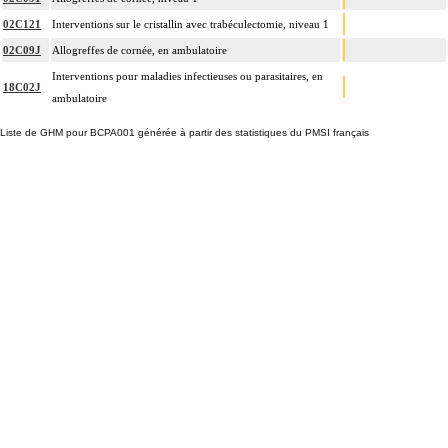
02C121
Interventions sur le cristallin avec trabéculectomie, niveau 1
02C09J
Allogreffes de cornée, en ambulatoire
Interventions pour maladies infectieuses ou parasitaires, en
18C02J
ambulatoire
Liste de GHM pour BCPA001 générée à partir des statistiques du PMSI français