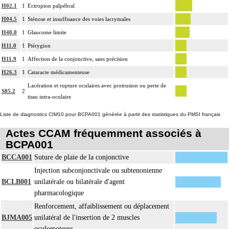
H02.1
1
Ectropion palpébral
H04.5
1
Sténose et insuffisance des voies lacrymales
H40.0
1
Glaucome limite
H11.0
1
Ptérygion
H11.9
1
Affection de la conjonctive, sans précision
H26.3
1
Cataracte médicamenteuse
Lacération et rupture oculaires avec protrusion ou perte de
S05.2
2
tissu intra-oculaire
Liste de diagnostics CIM10 pour BCPA001 générée à partir des statistiques du PMSI français
Actes CCAM fréquemment associés à
BCPA001
BCCA001
Suture de plaie de la conjonctive
Injection subconjonctivale ou subtenonienne
BCLB001
unilatérale ou bilatérale d'agent
pharmacologique
Renforcement, affaiblissement ou déplacement
BJMA005
unilatéral de l'insertion de 2 muscles
oculomoteurs