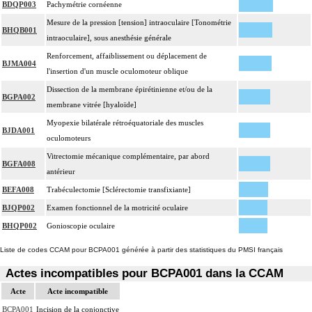
BDQP003
Pachymétrie cornéenne
Mesure de la pression [tension] intraoculaire [Tonométrie
BHQB001
intraoculaire], sous anesthésie générale
Renforcement, affaiblissement ou déplacement de
BJMA004
l'insertion d'un muscle oculomoteur oblique
Dissection de la membrane épirétinienne et/ou de la
BGPA002
membrane vitrée [hyaloïde]
Myopexie bilatérale rétroéquatoriale des muscles
BJDA001
oculomoteurs
Vitrectomie mécanique complémentaire, par abord
BGFA008
antérieur
BEFA008
Trabéculectomie [Sclérectomie transfixiante]
BJQP002
Examen fonctionnel de la motricité oculaire
BHQP002
Gonioscopie oculaire
Liste de codes CCAM pour BCPA001 générée à partir des statistiques du PMSI français
Actes incompatibles pour BCPA001 dans la CCAM
Acte
Acte incompatible
BCPA001
Incision de la conjonctive