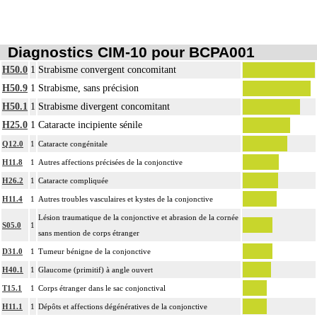
Diagnostics CIM-10 pour BCPA001
H50.0
1
Strabisme convergent concomitant
H50.9
1
Strabisme, sans précision
H50.1
1
Strabisme divergent concomitant
H25.0
1
Cataracte incipiente sénile
Q12.0
1
Cataracte congénitale
H11.8
1
Autres affections précisées de la conjonctive
H26.2
1
Cataracte compliquée
H11.4
1
Autres troubles vasculaires et kystes de la conjonctive
Lésion traumatique de la conjonctive et abrasion de la cornée
S05.0
1
sans mention de corps étranger
D31.0
1
Tumeur bénigne de la conjonctive
H40.1
1
Glaucome (primitif) à angle ouvert
T15.1
1
Corps étranger dans le sac conjonctival
H11.1
1
Dépôts et affections dégénératives de la conjonctive