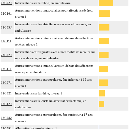
02C02J
Interventions sur la rétine, en ambulatoire
Autres interventions intraoculaires pour affections sévères,
02C101
niveau 1
Interventions sur le cristallin avec ou sans vitrectomie, en
02C05J
ambulatoire
Autres interventions intraoculaires en dehors des affections
02C111
sévères, niveau 1
Interventions chirurgicales avec autres motifs de recours aux
23C02J
services de santé, en ambulatoire
Autres interventions intraoculaires en dehors des affections
02C11J
sévères, en ambulatoire
Autres interventions extraoculaires, âge inférieur à 18 ans,
02C071
niveau 1
02C021
Interventions sur la rétine, niveau 1
Interventions sur le cristallin avec trabéculectomie, en
02C12J
ambulatoire
Autres interventions extraoculaires, âge supérieur à 17 ans,
02C082
niveau 2
02C091
Allogreffes de cornée, niveau 1