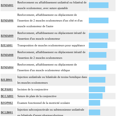
Renforcement ou affaiblissement unilatéral ou bilatéral de
BJMA001
muscle oculomoteur, avec suture ajustable
Renforcement, affaiblissement ou déplacement de
BJMA006
l'insertion de 2 muscles oculomoteurs d'un côté et d'un
muscle oculomoteur de l'autre
Renforcement, affaiblissement ou déplacement itératif de
BJMA009
l'insertion d'un muscle oculomoteur
BJEA001
Transposition de muscles oculomoteurs pour suppléance
Renforcement, affaiblissement ou déplacement itératif de
BJMA008
l'insertion de 2 muscles oculomoteurs
Renforcement, affaiblissement ou déplacement de
BJMA004
l'insertion d'un muscle oculomoteur oblique
Injection unilatérale ou bilatérale de toxine botulique dans
BJLB901
les muscles oculomoteurs
BCPA001
Incision de la conjonctive
BCCA001
Suture de plaie de la conjonctive
BJQP002
Examen fonctionnel de la motricité oculaire
Injection subconjonctivale ou subtenonienne unilatérale
BCLB001
ou bilatérale d'agent pharmacologique