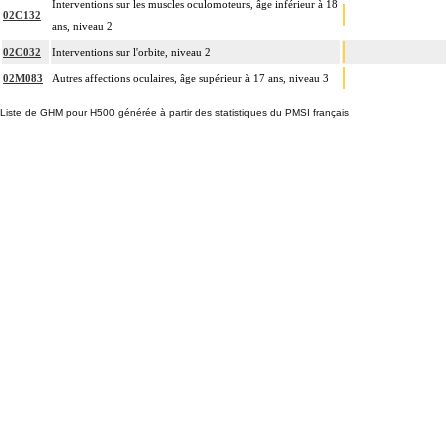
Interventions sur les muscles oculomoteurs, âge inférieur à 18
02C132
ans, niveau 2
02C032
Interventions sur l'orbite, niveau 2
02M083
Autres affections oculaires, âge supérieur à 17 ans, niveau 3
Liste de GHM pour H500 générée à partir des statistiques du PMSI français