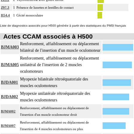
Z97.3
1
Présence de lunettes et lentilles de contact
H54.4
1
Cécité monoculaire
Liste de diagnostics associés pour H500 générée à partir des statistiques du PMSI français
Actes CCAM associés à H500
Renforcement, affaiblissement ou déplacement
BJMA003
bilatéral de l'insertion d'un muscle oculomoteur
Renforcement, affaiblissement ou déplacement
BJMA005
unilatéral de l'insertion de 2 muscles
oculomoteurs
Myopexie bilatérale rétroéquatoriale des
BJDA001
muscles oculomoteurs
Myopexie unilatérale rétroéquatoriale des
BJDA002
muscles oculomoteurs
Renforcement, affaiblissement ou déplacement de
BJMA002
l'insertion d'un muscle oculomoteur droit
Renforcement, affaiblissement ou déplacement de
BJMA007
l'insertion de 4 muscles oculomoteurs ou plus