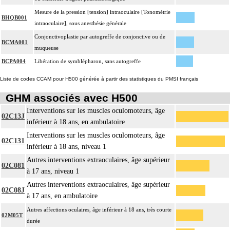
Mesure de la pression [tension] intraoculaire [Tonométrie
BHQB001
intraoculaire], sous anesthésie générale
Conjonctivoplastie par autogreffe de conjonctive ou de
BCMA001
muqueuse
BCPA004
Libération de symblépharon, sans autogreffe
Liste de codes CCAM pour H500 générée à partir des statistiques du PMSI français
GHM associés avec H500
Interventions sur les muscles oculomoteurs, âge
02C13J
inférieur à 18 ans, en ambulatoire
Interventions sur les muscles oculomoteurs, âge
02C131
inférieur à 18 ans, niveau 1
Autres interventions extraoculaires, âge supérieur
02C081
à 17 ans, niveau 1
Autres interventions extraoculaires, âge supérieur
02C08J
à 17 ans, en ambulatoire
Autres affections oculaires, âge inférieur à 18 ans, très courte
02M05T
durée