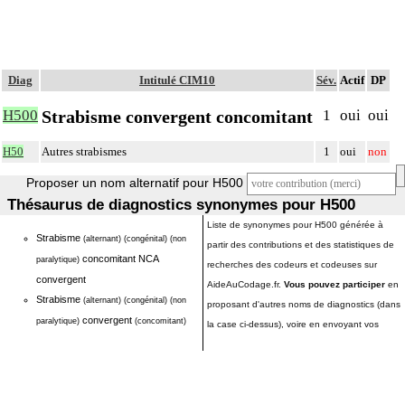
Diag
Intitulé CIM10
Sév.
Actif
DP
Strabisme convergent concomitant
H500
1
oui
oui
H50
Autres strabismes
1
oui
non
Proposer un nom alternatif pour H500
Thésaurus de diagnostics synonymes pour H500
Liste de synonymes pour H500 générée à
Strabisme
(alternant)
(congénital)
(non
partir des contributions et des statistiques de
concomitant NCA
paralytique)
recherches des codeurs et codeuses sur
convergent
AideAuCodage.fr.
Vous pouvez participer
en
Strabisme
(alternant)
(congénital)
(non
proposant d'autres noms de diagnostics (dans
convergent
paralytique)
(concomitant)
la case ci-dessus), voire en envoyant vos