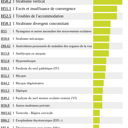
H50.2
1
Strabisme vertical
H51.1
1
Excès et insuffisance de convergence
H52.5
1
Troubles de l'accommodation
H50.1
1
Strabisme divergent concomitant
H55
1
Nystagmus et autres anomalies des mouvements oculaires
H50.6
1
Strabisme mécanique
Z86.62
1
Antécédents personnels de maladies des organes de la vue
H53.0
1
Amblyopie ex anopsia
H52.0
1
Hypermétropie
H49.1
1
Paralysie du nerf pathétique (IV)
H52.1
1
Myopie
H44.2
1
Myopie dégénérative
H53.2
1
Diplopie
H49.2
2
Paralysie du nerf moteur oculaire externe (VI)
H50.8
1
Autres strabismes précisés
M43.62
1
Torticolis - Région cervicale
H06.2
1
Exophtalmie thyréotoxique (E05.-)
E05.0
2
Thyréotoxicose avec goitre diffus