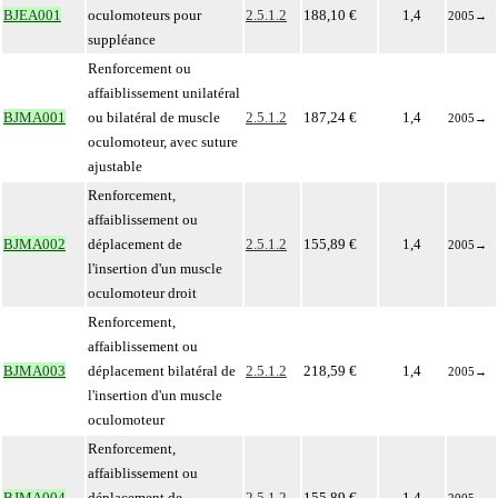
BJEA001
oculomoteurs pour
2.5.1.2
188,10 €
1,4
2005
→
suppléance
Renforcement ou
affaiblissement unilatéral
BJMA001
ou bilatéral de muscle
2.5.1.2
187,24 €
1,4
2005
→
oculomoteur, avec suture
ajustable
Renforcement,
affaiblissement ou
BJMA002
déplacement de
2.5.1.2
155,89 €
1,4
2005
→
l'insertion d'un muscle
oculomoteur droit
Renforcement,
affaiblissement ou
BJMA003
déplacement bilatéral de
2.5.1.2
218,59 €
1,4
2005
→
l'insertion d'un muscle
oculomoteur
Renforcement,
affaiblissement ou
BJMA004
déplacement de
2.5.1.2
155,89 €
1,4