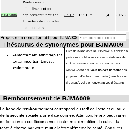
Renforcement,
affaiblissement ou
BJMA008
déplacement itératif de
2.5.1.2
188,10 €
1,4
2005
→
l'insertion de 2 muscles
oculomoteurs
Proposer un nom alternatif pour BJMA009
Thésaurus de synonymes pour BJMA009
Liste de synonymes pour BJMA009 générée à
Renforcement affblt/déplact
partir des contributions et des statistiques de
itératif insertion 1musc.
recherches des codeurs et codeuses sur
oculomoteur
AideAuCodage.fr.
Vous pouvez participer
en
proposant d'autres noms d'acte (dans la case
ci-dessus), voire en envoyant vos thésaurus
Remboursement de BJMA009
La
base de remboursement
correspond au tarif de l'acte et du taux
de la sécurité sociale à une date donnée. Attention, le prix peut varier
en fonction de coefficients modificateurs qui modifient le calcul du
reste à charge par votre mutuelle/complémentaire santé.
Consulter