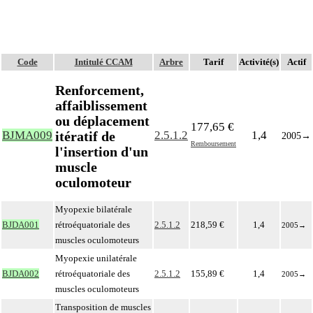
Code
Intitulé CCAM
Arbre
Tarif
Activité(s)
Actif
Renforcement,
affaiblissement
ou déplacement
177,65 €
itératif de
BJMA009
2.5.1.2
1,4
2005
→
Remboursement
l'insertion d'un
muscle
oculomoteur
Myopexie bilatérale
BJDA001
rétroéquatoriale des
2.5.1.2
218,59 €
1,4
2005
→
muscles oculomoteurs
Myopexie unilatérale
BJDA002
rétroéquatoriale des
2.5.1.2
155,89 €
1,4
2005
→
muscles oculomoteurs
Transposition de muscles