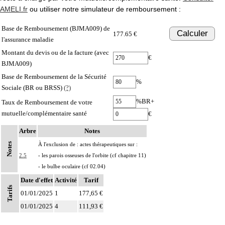
AMELI.fr
ou utiliser notre simulateur de remboursement :
Base de Remboursement (BJMA009) de
Calculer
177.65 €
l'assurance maladie
Montant du devis ou de la facture (avec
€
BJMA009)
Base de Remboursement de la Sécurité
%
Sociale (BR ou BRSS)
(?)
%BR+
Taux de Remboursement de votre
mutuelle/complémentaire santé
€
Arbre
Notes
Notes
À l'exclusion de : actes thérapeutiques sur :
2.5
- les parois osseuses de l'orbite (cf chapitre 11)
- le bulbe oculaire (cf 02.04)
Date d'effet
Activité
Tarif
Tarifs
01/01/2025
1
177,65 €
01/01/2025
4
111,93 €