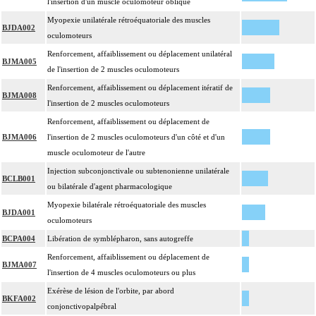
l'insertion d'un muscle oculomoteur oblique
Myopexie unilatérale rétroéquatoriale des muscles
BJDA002
oculomoteurs
Renforcement, affaiblissement ou déplacement unilatéral
BJMA005
de l'insertion de 2 muscles oculomoteurs
Renforcement, affaiblissement ou déplacement itératif de
BJMA008
l'insertion de 2 muscles oculomoteurs
Renforcement, affaiblissement ou déplacement de
BJMA006
l'insertion de 2 muscles oculomoteurs d'un côté et d'un
muscle oculomoteur de l'autre
Injection subconjonctivale ou subtenonienne unilatérale
BCLB001
ou bilatérale d'agent pharmacologique
Myopexie bilatérale rétroéquatoriale des muscles
BJDA001
oculomoteurs
BCPA004
Libération de symblépharon, sans autogreffe
Renforcement, affaiblissement ou déplacement de
BJMA007
l'insertion de 4 muscles oculomoteurs ou plus
Exérèse de lésion de l'orbite, par abord
BKFA002
conjonctivopalpébral