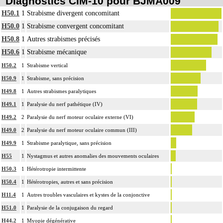
Diagnostics CIM-10 pour BJMA009
H50.1
1
Strabisme divergent concomitant
H50.0
1
Strabisme convergent concomitant
H50.8
1
Autres strabismes précisés
H50.6
1
Strabisme mécanique
H50.2
1
Strabisme vertical
H50.9
1
Strabisme, sans précision
H49.8
1
Autres strabismes paralytiques
H49.1
1
Paralysie du nerf pathétique (IV)
H49.2
2
Paralysie du nerf moteur oculaire externe (VI)
H49.0
2
Paralysie du nerf moteur oculaire commun (III)
H49.9
1
Strabisme paralytique, sans précision
H55
1
Nystagmus et autres anomalies des mouvements oculaires
H50.3
1
Hétérotropie intermittente
H50.4
1
Hétérotropies, autres et sans précision
H11.4
1
Autres troubles vasculaires et kystes de la conjonctive
H51.0
1
Paralysie de la conjugaison du regard
H44.2
1
Myopie dégénérative