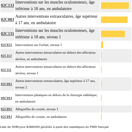
Interventions sur les muscles oculomoteurs, âge
02C13J
inférieur à 18 ans, en ambulatoire
Autres interventions extraoculaires, âge supérieur
02C08J
à 17 ans, en ambulatoire
Interventions sur les muscles oculomoteurs, âge
02C131
inférieur à 18 ans, niveau 1
02C031
Interventions sur l'orbite, niveau 1
Autres interventions intraoculaires en dehors des affections
02C11J
sévères, en ambulatoire
Autres interventions intraoculaires en dehors des affections
02C111
sévères, niveau 1
Autres interventions extraoculaires, âge supérieur à 17 ans,
02C082
niveau 2
Interventions plastiques en dehors de la chirurgie esthétique,
09C09J
en ambulatoire
02C091
Allogreffes de cornée, niveau 1
02C09J
Allogreffes de cornée, en ambulatoire
Liste de GHM pour BJMA009 générée à partir des statistiques du PMSI français