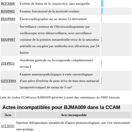
BCFA008
Exérèse de lésion de la conjonctive, sans autogreffe
BJQP002
Examen fonctionnel de la motricité oculaire
DEQP003
Électrocardiographie sur au moins 12 dérivations
Surveillance continue de l'électrocardiogramme par
oscilloscopie et/ou télésurveillance, avec surveillance
DEQP007
continue de la pression intraartérielle et/ou de la saturation
artérielle en oxygène par méthodes non effractives, par 24
heures
Anesthésie générale ou locorégionale complémentaire
ZZLP025
niveau 1
Examen anatomopathologique à visée carcinologique
QZQX004
d'une pièce d'exérèse de peau et/ou de tissu mou susfascial
[susaponévrotique] de moins de 5 cm²
Liste de codes CCAM pour BJMA009 générée à partir des statistiques du PMSI français
Actes incompatibles pour BJMA009 dans la CCAM
Acte
Acte incompatible
Injection thérapeutique intrathécale d'agent pharmacologique, par voie transcutanée
AFLB006
sans guidage