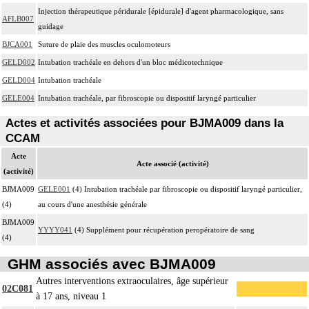
Injection thérapeutique péridurale [épidurale] d'agent pharmacologique, sans
AFLB007
guidage
BJCA001
Suture de plaie des muscles oculomoteurs
GELD002
Intubation trachéale en dehors d'un bloc médicotechnique
GELD004
Intubation trachéale
GELE004
Intubation trachéale, par fibroscopie ou dispositif laryngé particulier
Actes et activités associées pour BJMA009 dans la
CCAM
Acte
Acte associé (activité)
(activité)
BJMA009
GELE001
(4) Intubation trachéale par fibroscopie ou dispositif laryngé particulier,
(4)
au cours d'une anesthésie générale
BJMA009
YYYY041
(4) Supplément pour récupération peropératoire de sang
(4)
GHM associés avec BJMA009
Autres interventions extraoculaires, âge supérieur
02C081
à 17 ans, niveau 1