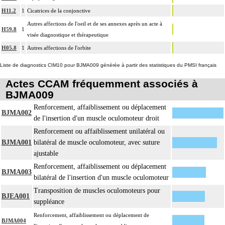
H11.2
1
Cicatrices de la conjonctive
Autres affections de l'oeil et de ses annexes après un acte à
H59.8
1
visée diagnostique et thérapeutique
H05.8
1
Autres affections de l'orbite
Liste de diagnostics CIM10 pour BJMA009 générée à partir des statistiques du PMSI français
Actes CCAM fréquemment associés à
BJMA009
Renforcement, affaiblissement ou déplacement
BJMA002
de l'insertion d'un muscle oculomoteur droit
Renforcement ou affaiblissement unilatéral ou
BJMA001
bilatéral de muscle oculomoteur, avec suture
ajustable
Renforcement, affaiblissement ou déplacement
BJMA003
bilatéral de l'insertion d'un muscle oculomoteur
Transposition de muscles oculomoteurs pour
BJEA001
suppléance
Renforcement, affaiblissement ou déplacement de
BJMA004