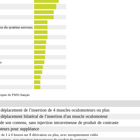
ion du système nerveux
ur
stiques du PMSI français
 déplacement de l'insertion de 4 muscles oculomoteurs ou plus
déplacement bilatéral de l'insertion d'un muscle oculomoteur
 son contenu, sans injection intraveineuse de produit de contraste
teurs pour suppléance
de 1 à 4 heures sur 8 dérivation ou plus, avec enregistrement vidéo
ntenu, avec injection intraveineuse de produit de contraste