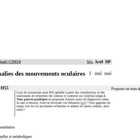
titulé CIM10
Sév.
Actif
DP
alies des mouvements oculaires
1
oui
oui
r H55
Proposer un nom al
Liste de synonymes pour H55 générée à partir des contributions et des
statistiques de recherches des codeurs et codeuses sur AideAuCodage.fr.
Vous pouvez participer
en proposant d'autres noms de diagnostics (dans
la case ci-dessus), voire en envoyant vos thésaurus (
ici
) ! Vous gagnerez du
temps lors de vos prochaines recherches et aiderez les autres codeurs, alors
merci !
arasitaires
nelles et métaboliques