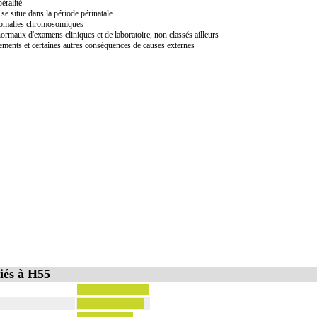
éralité
 se situe dans la période périnatale
anomalies chromosomiques
ormaux d'examens cliniques et de laboratoire, non classés ailleurs
ements et certaines autres conséquences de causes externes
iés à H55