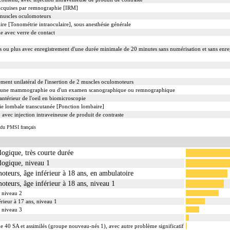
 acquises par remnographie [IRM]
 muscles oculomoteurs
ire [Tonométrie intraoculaire], sous anesthésie générale
e avec verre de contact
s ou plus avec enregistrement d'une durée minimale de 20 minutes sans numérisation et sans enr
ment unilatéral de l'insertion de 2 muscles oculomoteurs
d'une mammographie ou d'un examen scanographique ou remnographique
ntérieur de l'oeil en biomicroscopie
oie lombale transcutanée [Ponction lombaire]
avec injection intraveineuse de produit de contraste
 du PMSI français
logique, très courte durée
ologique, niveau 1
oteurs, âge inférieur à 18 ans, en ambulatoire
oteurs, âge inférieur à 18 ans, niveau 1
, niveau 2
érieur à 17 ans, niveau 1
, niveau 3
 40 SA et assimilés (groupe nouveau-nés 1), avec autre problème significatif