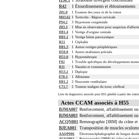
H50.1
1
Strabisme divergent concomitant
R42
1
Étourdissements et éblouissements
Z01.0
1
Examen des yeux et de la vision
M43.62
1
Torticolis - Région cervicale
P94.2
3
Hypotonie congénitale
Z03.3
1
Mise en observation pour suspicion d'affect
H81.4
1
Vertige d'origine centrale
H81.1
1
Vertige bénin paroxystique
R51
1
Céphalée
H81.3
1
Autres vertiges périphériques
H50.8
1
Autres strabismes précisés
H52.0
1
Hypermétropie
F82
1
Trouble spécifique du développement mote
R11
1
Nausées et vomissements
H53.2
1
Diplopie
E70.3
1
Albinisme
H81.2
2
Neuronite vestibulaire
C71.7
2
Tumeur maligne du tronc cérébral
Liste de diagnostics associés pour H55 générée à partir des stati
Actes CCAM associés à H55
BJMA007
Renforcement, affaiblissement ou
BJMA003
Renforcement, affaiblissement ou 
ACQN001
Remnographie [IRM] du crâne et de
BJEA001
Transposition de muscles oculomo
AAQP006
Electroencéphalographie de longue durée 
ACQJ002
Remnographie [IRM] du crâne et de son co