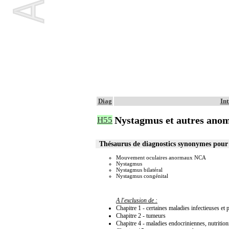
Diag
In
Nystagmus et autres anom
H55
Thésaurus de diagnostics synonymes pou
Mouvement oculaires anormaux NCA
Nystagmus
Nystagmus bilatéral
Nystagmus congénital
A l'exclusion de :
Chapitre 1 - certaines maladies infectieuses et p
Chapitre 2 - tumeurs
Chapitre 4 - maladies endocriniennes, nutrition