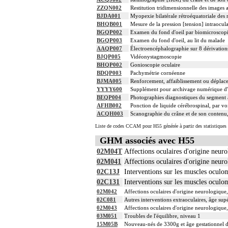
ZZQN002
Restitution tridimensionnelle des images
BJDA001
Myopexie bilatérale rétroéquatoriale des
BHQB001
Mesure de la pression [tension] intraocula
BGQP002
Examen du fond d'oeil par biomicroscopi
BGQP003
Examen du fond d'oeil, au lit du malade
AAQP007
Électroencéphalographie sur 8 dérivation
BJQP005
Vidéonystagmoscopie
BHQP002
Gonioscopie oculaire
BDQP003
Pachymétrie cornéenne
BJMA005
Renforcement, affaiblissement ou déplace
YYYY600
Supplément pour archivage numérique 
BEQP004
Photographies diagnostiques du segment a
AFHB002
Ponction de liquide cérébrospinal, par v
ACQH003
Scanographie du crâne et de son contenu, 
Liste de codes CCAM pour H55 générée à partir des statistiques
GHM associés avec H55
02M04T
Affections oculaires d'origine neuro
02M041
Affections oculaires d'origine neur
02C13J
Interventions sur les muscles oculom
02C131
Interventions sur les muscles oculom
02M042
Affections oculaires d'origine neurologique
02C081
Autres interventions extraoculaires, âge sup
02M043
Affections oculaires d'origine neurologique
03M051
Troubles de l'équilibre, niveau 1
15M05B
Nouveau-nés de 3300g et âge gestationnel de