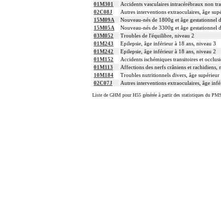
01M301
Accidents vasculaires intracérébraux non tra
02C08J
Autres interventions extraoculaires, âge sup
15M09A
Nouveau-nés de 1800g et âge gestationnel de
15M05A
Nouveau-nés de 3300g et âge gestationnel de
03M052
Troubles de l'équilibre, niveau 2
01M243
Epilepsie, âge inférieur à 18 ans, niveau 3
01M242
Epilepsie, âge inférieur à 18 ans, niveau 2
01M152
Accidents ischémiques transitoires et occlusi
01M113
Affections des nerfs crâniens et rachidiens, 
10M184
Troubles nutritionnels divers, âge supérieur
02C07J
Autres interventions extraoculaires, âge inf
Liste de GHM pour H55 générée à partir des statistiques du PMS