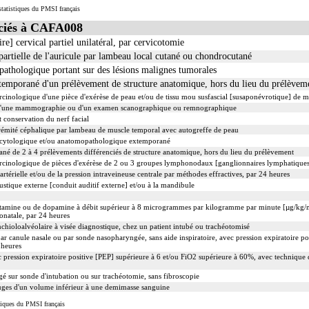
tatistiques du PMSI français
ciés à CAFA008
] cervical partiel unilatéral, par cervicotomie
partielle de l'auricule par lambeau local cutané ou chondrocutané
pathologique portant sur des lésions malignes tumorales
mporané d'un prélèvement de structure anatomique, hors du lieu du prélèvem
inologique d'une pièce d'exérèse de peau et/ou de tissu mou susfascial [susaponévrotique] de m
d'une mammographie ou d'un examen scanographique ou remnographique
t conservation du nerf facial
trémité céphalique par lambeau de muscle temporal avec autogreffe de peau
 cytologique et/ou anatomopathologique extemporané
 de 2 à 4 prélèvements différenciés de structure anatomique, hors du lieu du prélèvement
cinologique de pièces d'exérèse de 2 ou 3 groupes lymphonodaux [ganglionnaires lymphatique
artérielle et/ou de la pression intraveineuse centrale par méthodes effractives, par 24 heures
ustique externe [conduit auditif externe] et/ou à la mandibule
utamine ou de dopamine à débit supérieur à 8 microgrammes par kilogramme par minute [µg/kg/m
onatale, par 24 heures
hioloalvéolaire à visée diagnostique, chez un patient intubé ou trachéotomisé
par canule nasale ou par sonde nasopharyngée, sans aide inspiratoire, avec pression expiratoire 
 heures
 pression expiratoire positive [PEP] supérieure à 6 et/ou FiO2 supérieure à 60%, avec technique d
gé sur sonde d'intubation ou sur trachéotomie, sans fibroscopie
uges d'un volume inférieur à une demimasse sanguine
iques du PMSI français