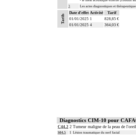
- le méat acoustique externe [conduit au
3
Les actes diagnostiques et thérapeutique
Date d'effet
Activité
Tarif
Tarifs
01/01/2025
1
828,85 €
01/01/2025
4
364,03 €
Diagnostics CIM-10 pour CAFA
C44.2
2
Tumeur maligne de la peau de l'oreil
S04.5
1
Lésion traumatique du nerf facial