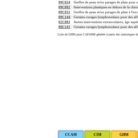
09C024
Greffes de peau et/ou parages de plaie pour u
09C092
Interventions plastiques en dehors de la chiru
09C031
Greffes de peau et/ou parages de plaie à l'exc
09C144
Certains curages lymphonodaux pour des affec
02C08J
Autres interventions extraoculaires, âge supé
09C141
Certains curages lymphonodaux pour des affec
Liste de GHM pour CAFA008 générée à partir des statistiques d