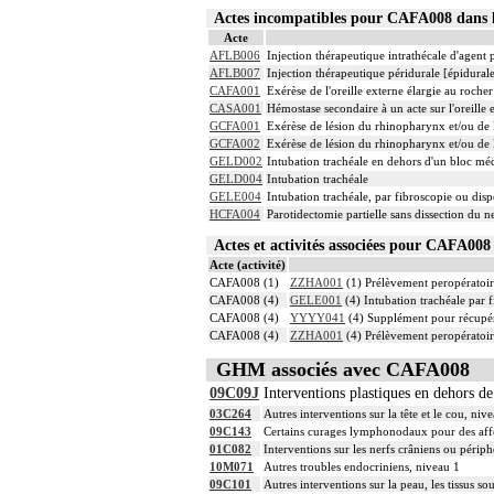
Actes incompatibles pour CAFA008 dan
Acte
AFLB006
Injection thérapeutique intrathécale d'agent
AFLB007
Injection thérapeutique péridurale [épidura
CAFA001
Exérèse de l'oreille externe élargie au rocher
CASA001
Hémostase secondaire à un acte sur l'oreille 
GCFA001
Exérèse de lésion du rhinopharynx et/ou de 
GCFA002
Exérèse de lésion du rhinopharynx et/ou de l
GELD002
Intubation trachéale en dehors d'un bloc mé
GELD004
Intubation trachéale
GELE004
Intubation trachéale, par fibroscopie ou dispo
HCFA004
Parotidectomie partielle sans dissection du ne
Actes et activités associées pour CAFA0
Acte (activité)
CAFA008 (1)
ZZHA001
(1) Prélèvement peropératoi
CAFA008 (4)
GELE001
(4) Intubation trachéale par f
CAFA008 (4)
YYYY041
(4) Supplément pour récupér
CAFA008 (4)
ZZHA001
(4) Prélèvement peropératoi
GHM associés avec CAFA008
09C09J
Interventions plastiques en dehors de
03C264
Autres interventions sur la tête et le cou, niv
09C143
Certains curages lymphonodaux pour des affec
01C082
Interventions sur les nerfs crâniens ou périph
10M071
Autres troubles endocriniens, niveau 1
09C101
Autres interventions sur la peau, les tissus so