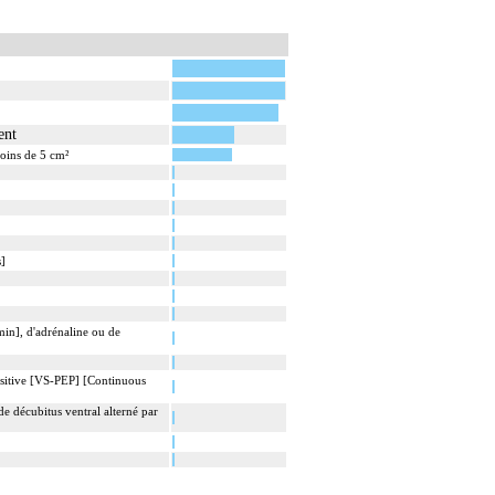
ent
oins de 5 cm²
s]
in], d'adrénaline ou de
positive [VS-PEP] [Continuous
e décubitus ventral alterné par