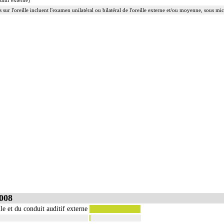
ditif externe]
s sur l'oreille incluent l'examen unilatéral ou bilatéral de l'oreille externe et/ou moyenne, sous 
008
le et du conduit auditif externe