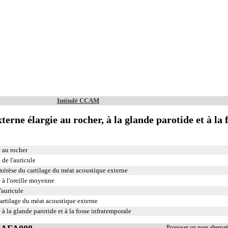
Intitulé CCAM
xterne élargie au rocher, à la glande parotide et à la 
e au rocher
 de l'auricule
 exérèse du cartilage du méat acoustique externe
e à l'oreille moyenne
'auricule
 cartilage du méat acoustique externe
e à la glande parotide et à la fosse infratemporale
Proposer un nom alterna