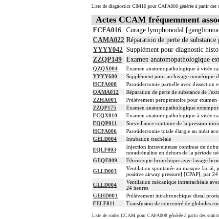
Liste de diagnostics CIM10 pour CAFA008 générée à partir des s
Actes CCAM fréquemment asso
FCFA016
Curage lymphonodal [ganglionnaire
CAMA022
Réparation de perte de substance 
YYYY042
Supplément pour diagnostic histo
ZZQP149
Examen anatomopathologique exte
QZQX004
Examen anatomopathologique à visée carc
YYYY600
Supplément pour archivage numérique 
HCFA008
Parotidectomie partielle avec dissection e
QAMA012
Réparation de perte de substance de l'ex
ZZHA001
Prélèvement peropératoire pour examen
ZZQP175
Examen anatomopathologique extemporané
FCQX010
Examen anatomopathologique à visée car
EQQP011
Surveillance continue de la pression intra
HCFA006
Parotidectomie totale élargie au méat aco
GELD004
Intubation trachéale
Injection intraveineuse continue de dob
EQLF003
noradrénaline en dehors de la période né
GEQE009
Fibroscopie bronchique avec lavage bronc
Ventilation spontanée au masque facial, 
GLLD003
positive airway pressure] [CPAP], par 24
Ventilation mécanique intratrachéale avec
GLLD004
24 heures
GEHD001
Prélèvement intrabronchique distal proté
FELF011
Transfusion de concentré de globules ro
Liste de codes CCAM pour CAFA008 générée à partir des statist