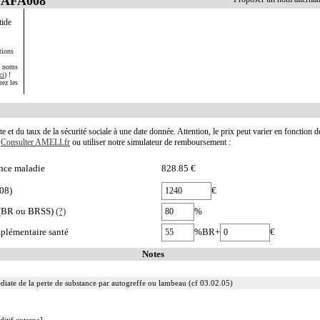
 CAFA008
tide
tions
s noms
ci
) !
rez les
te et du taux de la sécurité sociale à une date donnée. Attention, le prix peut varier en fonction 
.
Consulter AMELI.fr
ou utiliser notre simulateur de remboursement :
nce maladie
828.85 €
08)
€
e (BR ou BRSS)
(?)
%
plémentaire santé
%BR+
€
Notes
iate de la perte de substance par autogreffe ou lambeau (cf 03.02.05)