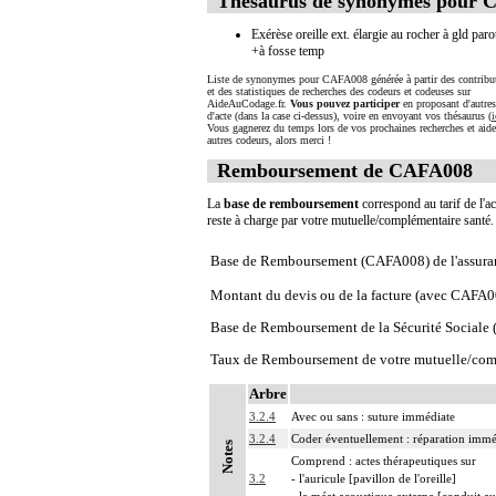
Thésaurus de synonymes pour
Exérèse oreille ext. élargie au rocher à gld paro
+à fosse temp
Liste de synonymes pour CAFA008 générée à partir des contribu
et des statistiques de recherches des codeurs et codeuses sur
AideAuCodage.fr.
Vous pouvez participer
en proposant d'autre
d'acte (dans la case ci-dessus), voire en envoyant vos thésaurus (
i
Vous gagnerez du temps lors de vos prochaines recherches et aide
autres codeurs, alors merci !
Remboursement de CAFA008
La
base de remboursement
correspond au tarif de l'ac
reste à charge par votre mutuelle/complémentaire santé
Base de Remboursement (CAFA008) de l'assura
Montant du devis ou de la facture (avec CAFA0
Base de Remboursement de la Sécurité Social
Taux de Remboursement de votre mutuelle/com
Arbre
3.2.4
Avec ou sans : suture immédiate
3.2.4
Coder éventuellement : réparation imméd
Notes
Comprend : actes thérapeutiques sur
3.2
- l'auricule [pavillon de l'oreille]