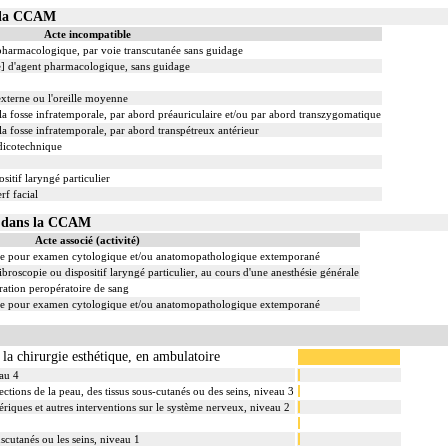
s la CCAM
Acte incompatible
 pharmacologique, par voie transcutanée sans guidage
le] d'agent pharmacologique, sans guidage
externe ou l'oreille moyenne
la fosse infratemporale, par abord préauriculaire et/ou par abord transzygomatique
a fosse infratemporale, par abord transpétreux antérieur
dicotechnique
sitif laryngé particulier
rf facial
08 dans la CCAM
Acte associé (activité)
re pour examen cytologique et/ou anatomopathologique extemporané
ibroscopie ou dispositif laryngé particulier, au cours d'une anesthésie générale
ation peropératoire de sang
re pour examen cytologique et/ou anatomopathologique extemporané
 la chirurgie esthétique, en ambulatoire
eau 4
tions de la peau, des tissus sous-cutanés ou des seins, niveau 3
ériques et autres interventions sur le système nerveux, niveau 2
uscutanés ou les seins, niveau 1