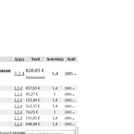
Arbre
Tarif
Activité(s)
Actif
fosse
828,85 €
3.2.4
1,4
2005
→
Remboursement
3.2.4
657,65 €
1,4
2005
→
3.2.4
45,27 €
1
2005
→
3.2.4
125,40 €
1,4
2005
→
3.2.4
312,37 €
1,4
2005
→
3.2.4
74,25 €
1
2005
→
3.2.4
151,01 €
1,4
2005
→
3.2.4
648,48 €
1,4
2005
→
tif pour CAFA008