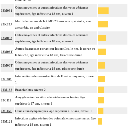
ambulatoire
Otites moyennes et autres infections des voies aériennes
03M031
supérieures, âge inférieur à 18 ans, niveau 1
Motifs de recours de la CMD 23 sans acte opératoire, avec
23K03J
anesthésie, en ambulatoire
Otites moyennes et autres infections des voies aériennes
03M032
supérieures, âge inférieur à 18 ans, niveau 2
Autres diagnostics portant sur les oreilles, le nez, la gorge ou
03M08T
la bouche, âge inférieur à 18 ans, très courte durée
Otites moyennes et autres infections des voies aériennes
03M03T
supérieures, âge inférieur à 18 ans, très courte durée
Interventions de reconstruction de l'oreille moyenne, niveau
03C201
1
04M182
Bronchiolites, niveau 2
Amygdalectomies et/ou adénoïdectomies isolées, âge
03C111
supérieur à 17 ans, niveau 1
03C151
Drains transtympaniques, âge supérieur à 17 ans, niveau 1
Infections aigües sévères des voies aériennes supérieures, âge
03M121
inférieur à 18 ans, niveau 1