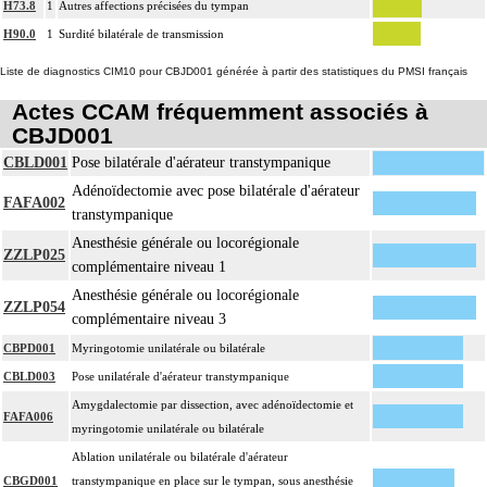
H73.8
1
Autres affections précisées du tympan
H90.0
1
Surdité bilatérale de transmission
Liste de diagnostics CIM10 pour CBJD001 générée à partir des statistiques du PMSI français
Actes CCAM fréquemment associés à
CBJD001
CBLD001
Pose bilatérale d'aérateur transtympanique
Adénoïdectomie avec pose bilatérale d'aérateur
FAFA002
transtympanique
Anesthésie générale ou locorégionale
ZZLP025
complémentaire niveau 1
Anesthésie générale ou locorégionale
ZZLP054
complémentaire niveau 3
CBPD001
Myringotomie unilatérale ou bilatérale
CBLD003
Pose unilatérale d'aérateur transtympanique
Amygdalectomie par dissection, avec adénoïdectomie et
FAFA006
myringotomie unilatérale ou bilatérale
Ablation unilatérale ou bilatérale d'aérateur
CBGD001
transtympanique en place sur le tympan, sous anesthésie