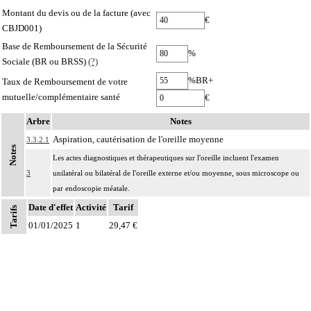
Montant du devis ou de la facture (avec
€
CBJD001)
Base de Remboursement de la Sécurité
%
Sociale (BR ou BRSS)
(?)
%BR+
Taux de Remboursement de votre
mutuelle/complémentaire santé
€
Arbre
Notes
Aspiration, cautérisation de l'oreille moyenne
3.3.2.1
Notes
Les actes diagnostiques et thérapeutiques sur l'oreille incluent l'examen
3
unilatéral ou bilatéral de l'oreille externe et/ou moyenne, sous microscope ou
par endoscopie méatale.
Date d'effet
Activité
Tarif
Tarifs
01/01/2025
1
29,47 €