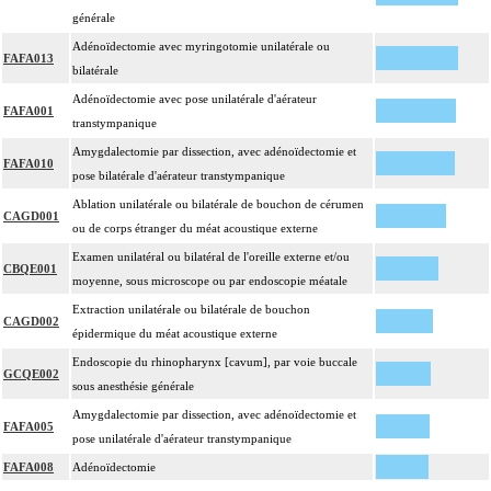
générale
Adénoïdectomie avec myringotomie unilatérale ou
FAFA013
bilatérale
Adénoïdectomie avec pose unilatérale d'aérateur
FAFA001
transtympanique
Amygdalectomie par dissection, avec adénoïdectomie et
FAFA010
pose bilatérale d'aérateur transtympanique
Ablation unilatérale ou bilatérale de bouchon de cérumen
CAGD001
ou de corps étranger du méat acoustique externe
Examen unilatéral ou bilatéral de l'oreille externe et/ou
CBQE001
moyenne, sous microscope ou par endoscopie méatale
Extraction unilatérale ou bilatérale de bouchon
CAGD002
épidermique du méat acoustique externe
Endoscopie du rhinopharynx [cavum], par voie buccale
GCQE002
sous anesthésie générale
Amygdalectomie par dissection, avec adénoïdectomie et
FAFA005
pose unilatérale d'aérateur transtympanique
FAFA008
Adénoïdectomie