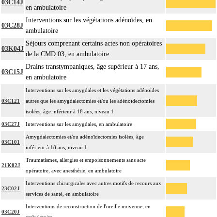
03C14J
en ambulatoire
Interventions sur les végétations adénoïdes, en
03C28J
ambulatoire
Séjours comprenant certains actes non opératoires
03K04J
de la CMD 03, en ambulatoire
Drains transtympaniques, âge supérieur à 17 ans,
03C15J
en ambulatoire
Interventions sur les amygdales et les végétations adénoïdes
03C121
autres que les amygdalectomies et/ou les adénoïdectomies
isolées, âge inférieur à 18 ans, niveau 1
03C27J
Interventions sur les amygdales, en ambulatoire
Amygdalectomies et/ou adénoïdectomies isolées, âge
03C101
inférieur à 18 ans, niveau 1
Traumatismes, allergies et empoisonnements sans acte
21K02J
opératoire, avec anesthésie, en ambulatoire
Interventions chirurgicales avec autres motifs de recours aux
23C02J
services de santé, en ambulatoire
Interventions de reconstruction de l'oreille moyenne, en
03C20J