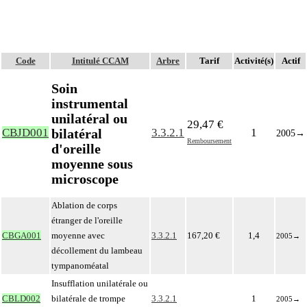
Code
Intitulé CCAM
Arbre
Tarif
Activité(s)
Actif
Soin
instrumental
unilatéral ou
29,47 €
bilatéral
CBJD001
3.3.2.1
1
2005
→
Remboursement
d'oreille
moyenne sous
microscope
Ablation de corps
étranger de l'oreille
CBGA001
moyenne avec
3.3.2.1
167,20 €
1,4
2005
→
décollement du lambeau
tympanoméatal
Insufflation unilatérale ou
CBLD002
bilatérale de trompe
3.3.2.1
1
2005
→