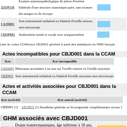
Examen anatomopathologique de pièces d'exérèse
ZZQP136
bilatérale d'une structure anatomique paire, sans examen
des marges ou de recoupe
Soin instrumental unilatéral ou bilatéral d'oreille externe,
CAJD001
sous microscope
CDQP002
Audiométrie tonale et vocale avec tympanométrie
Liste de codes CCAM pour CBJD001 générée à partir des statistiques du PMSI français
Actes incompatibles pour CBJD001 dans la CCAM
Acte
Acte incompatible
CASA001
Hémostase secondaire à un acte sur l'oreille externe ou l'oreille moyenne
CBJD001
Soin instrumental unilatéral ou bilatéral d'oreille moyenne sous microscope
Actes et activités associées pour CBJD001 dans la
CCAM
Acte (activité)
Acte associé (activité)
CBJD001 (1)
ZZLP025
(1) Anesthésie générale ou locorégionale complémentaire niveau 1
GHM associés avec CBJD001
Drains transtympaniques, âge inférieur à 18 ans,