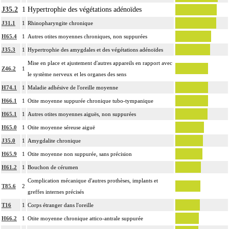
J35.2
1
Hypertrophie des végétations adénoïdes
J31.1
1
Rhinopharyngite chronique
H65.4
1
Autres otites moyennes chroniques, non suppurées
J35.3
1
Hypertrophie des amygdales et des végétations adénoïdes
Mise en place et ajustement d'autres appareils en rapport avec
Z46.2
1
le système nerveux et les organes des sens
H74.1
1
Maladie adhésive de l'oreille moyenne
H66.1
1
Otite moyenne suppurée chronique tubo-tympanique
H65.1
1
Autres otites moyennes aiguës, non suppurées
H65.0
1
Otite moyenne séreuse aiguë
J35.0
1
Amygdalite chronique
H65.9
1
Otite moyenne non suppurée, sans précision
H61.2
1
Bouchon de cérumen
Complication mécanique d'autres prothèses, implants et
T85.6
2
greffes internes précisés
T16
1
Corps étranger dans l'oreille
H66.2
1
Otite moyenne chronique attico-antrale suppurée