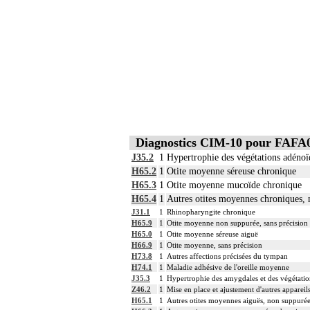
Diagnostics CIM-10 pour FAFA
J35.2
1
Hypertrophie des végétations adénoï
H65.2
1
Otite moyenne séreuse chronique
H65.3
1
Otite moyenne mucoïde chronique
H65.4
1
Autres otites moyennes chroniques,
J31.1
1
Rhinopharyngite chronique
H65.9
1
Otite moyenne non suppurée, sans précision
H65.0
1
Otite moyenne séreuse aiguë
H66.9
1
Otite moyenne, sans précision
H73.8
1
Autres affections précisées du tympan
H74.1
1
Maladie adhésive de l'oreille moyenne
J35.3
1
Hypertrophie des amygdales et des végétati
Z46.2
1
Mise en place et ajustement d'autres appareil
H65.1
1
Autres otites moyennes aiguës, non suppuré