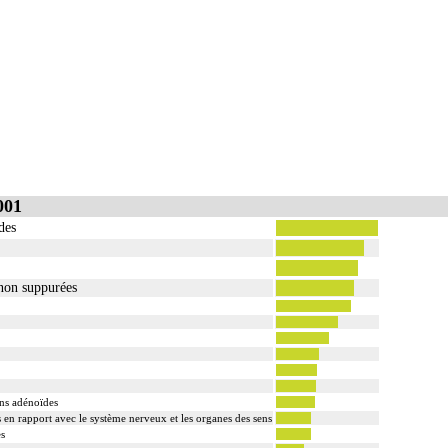
001
des
 non suppurées
ons adénoïdes
s en rapport avec le système nerveux et les organes des sens
es