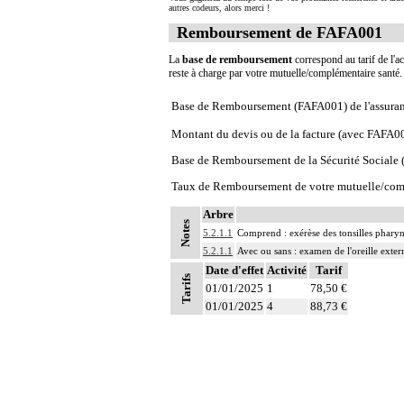
autres codeurs, alors merci !
Remboursement de FAFA001
La
base de remboursement
correspond au tarif de l'ac
reste à charge par votre mutuelle/complémentaire santé
Base de Remboursement (FAFA001) de l'assura
Montant du devis ou de la facture (avec FAFA0
Base de Remboursement de la Sécurité Social
Taux de Remboursement de votre mutuelle/com
Arbre
Notes
5.2.1.1
Comprend : exérèse des tonsilles phary
5.2.1.1
Avec ou sans : examen de l'oreille exte
Date d'effet
Activité
Tarif
Tarifs
01/01/2025
1
78,50 €
01/01/2025
4
88,73 €