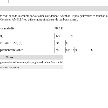
te et du taux de la sécurité sociale à une date donnée. Attention, le prix peut varier en fonction 
.
Consulter AMELI.fr
ou utiliser notre simulateur de remboursement :
nce maladie
78.5 €
01)
€
e (BR ou BRSS)
(?)
%
plémentaire santé
%BR+
€
Notes
ngiennes [tonsillectomie pharyngienne] [adénoïdectomie]
rne et/ou moyenne