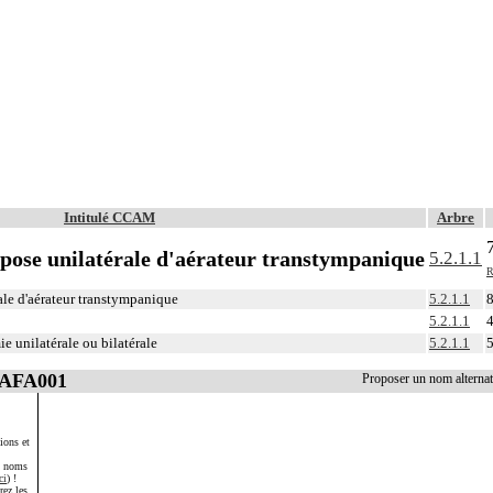
Intitulé CCAM
Arbre
pose unilatérale d'aérateur transtympanique
5.2.1.1
R
le d'aérateur transtympanique
5.2.1.1
8
5.2.1.1
4
 unilatérale ou bilatérale
5.2.1.1
5
FAFA001
Proposer un nom altern
ions et
s noms
ci
) !
rez les