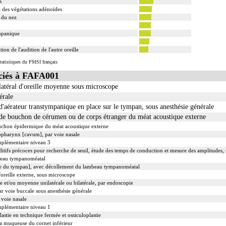
s
 des végétations adénoïdes
s du nez
mpanique
tion de l'audition de l'autre oreille
tatistiques du PMSI français
iés à FAFA001
ilatéral d'oreille moyenne sous microscope
érale
 d'aérateur transtympanique en place sur le tympan, sous anesthésie générale
e de bouchon de cérumen ou de corps étranger du méat acoustique externe
bouchon épidermique du méat acoustique externe
nopharynx [cavum], par voie nasale
mplémentaire niveau 3
itifs précoces pour recherche de seuil, étude des temps de conduction et mesure des amplitudes, 
beau tympanoméatal
e du tympan], avec décollement du lambeau tympanoméatal
d'oreille externe, sous microscope
e et/ou moyenne unilatérale ou bilatérale, par endoscopie
 voie buccale sous anesthésie générale
 voie nasale
mplémentaire niveau 1
stie en technique fermée et ossiculoplastie
 la muqueuse du cornet inférieur