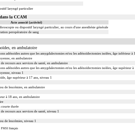
sitif laryngé particulier
01 dans la CCAM
Acte associé (activité)
ibroscopie ou dispositif laryngé particulier, au cours d'une anesthésie générale
ation peropératoire de sang
noïdes, en ambulatoire
tions adénoïdes autres que les amygdalectomies et/ou les adénoïdectomies isolées, âge inférieur à 
 moyenne, en ambulatoire
s de recours aux services de santé, en ambulatoire
tions adénoïdes autres que les amygdalectomies et/ou les adénoïdectomies isolées, âge supérieur à
moyenne, niveau 1
oïde, âge supérieur à 17 ans, niveau 1
ou de leucémies, en ambulatoire
rieur à 18 ans, en ambulatoire
ire
ès courte durée
s de recours aux services de santé, niveau 1
ou de leucémies, niveau 1
u PMSI français