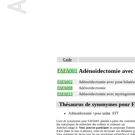
Code
Adénoïdectomie avec 
FAFA001
FAFA002
Adénoïdectomie avec pose bilatéra
FAFA008
Adénoïdectomie
FAFA013
Adénoïdectomie avec myringotomie
Thésaurus de synonymes pour 
Adénoïdectomie +pose unilat. ATT
Liste de synonymes pour FAFA001 générée à partir des contribut
des statistiques de recherches des codeurs et codeuses sur
AideAuCodage.fr.
Vous pouvez participer
en proposant d'autre
d'acte (dans la case ci-dessus), voire en envoyant vos thésaurus (
i
Vous gagnerez du temps lors de vos prochaines recherches et aide