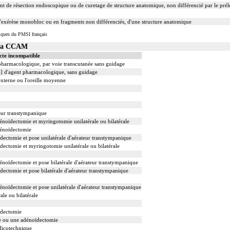
de résection endoscopique ou de curetage de structure anatomique, non différencié par le prél
xérèse monobloc ou en fragments non différenciés, d'une structure anatomique
iques du PMSI français
 la CCAM
cte incompatible
 pharmacologique, par voie transcutanée sans guidage
le] d'agent pharmacologique, sans guidage
externe ou l'oreille moyenne
eur transtympanique
oïdectomie et myringotomie unilatérale ou bilatérale
énoïdectomie
ectomie et pose unilatérale d'aérateur transtympanique
ectomie et myringotomie unilatérale ou bilatérale
oïdectomie et pose bilatérale d'aérateur transtympanique
ectomie et pose bilatérale d'aérateur transtympanique
oïdectomie et pose unilatérale d'aérateur transtympanique
le ou bilatérale
ïdectomie
e ou une adénoïdectomie
dicotechnique