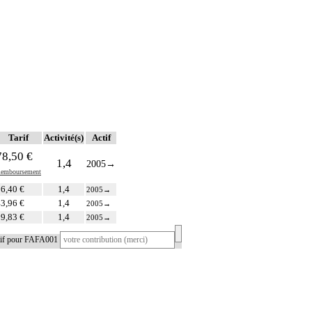
Tarif
Activité(s)
Actif
78,50 €
1,4
2005
→
emboursement
6,40 €
1,4
2005
→
3,96 €
1,4
2005
→
9,83 €
1,4
2005
→
atif pour FAFA001