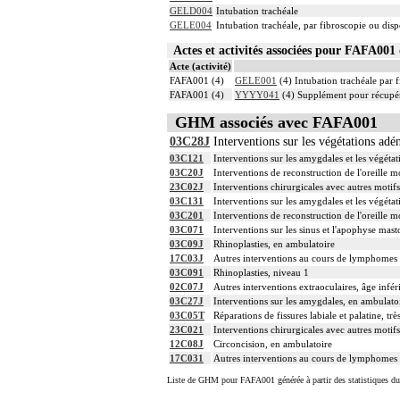
GELD004
Intubation trachéale
GELE004
Intubation trachéale, par fibroscopie ou dispo
Actes et activités associées pour FAFA0
Acte (activité)
FAFA001 (4)
GELE001
(4) Intubation trachéale par f
FAFA001 (4)
YYYY041
(4) Supplément pour récupér
GHM associés avec FAFA001
03C28J
Interventions sur les végétations adé
03C121
Interventions sur les amygdales et les végéta
03C20J
Interventions de reconstruction de l'oreille
23C02J
Interventions chirurgicales avec autres motif
03C131
Interventions sur les amygdales et les végéta
03C201
Interventions de reconstruction de l'oreille 
03C071
Interventions sur les sinus et l'apophyse mast
03C09J
Rhinoplasties, en ambulatoire
17C03J
Autres interventions au cours de lymphomes 
03C091
Rhinoplasties, niveau 1
02C07J
Autres interventions extraoculaires, âge infé
03C27J
Interventions sur les amygdales, en ambulato
03C05T
Réparations de fissures labiale et palatine, tr
23C021
Interventions chirurgicales avec autres motif
12C08J
Circoncision, en ambulatoire
17C031
Autres interventions au cours de lymphomes 
Liste de GHM pour FAFA001 générée à partir des statistiques d