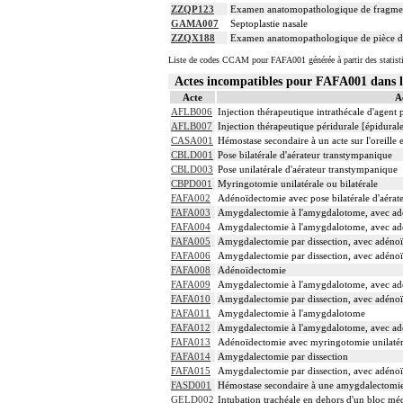
ZZQP123
Examen anatomopathologique de fragment 
GAMA007
Septoplastie nasale
ZZQX188
Examen anatomopathologique de pièce d'e
Liste de codes CCAM pour FAFA001 générée à partir des statist
Actes incompatibles pour FAFA001 dans
Acte
A
AFLB006
Injection thérapeutique intrathécale d'agent
AFLB007
Injection thérapeutique péridurale [épidura
CASA001
Hémostase secondaire à un acte sur l'oreille 
CBLD001
Pose bilatérale d'aérateur transtympanique
CBLD003
Pose unilatérale d'aérateur transtympanique
CBPD001
Myringotomie unilatérale ou bilatérale
FAFA002
Adénoïdectomie avec pose bilatérale d'aérat
FAFA003
Amygdalectomie à l'amygdalotome, avec adén
FAFA004
Amygdalectomie à l'amygdalotome, avec ad
FAFA005
Amygdalectomie par dissection, avec adénoïd
FAFA006
Amygdalectomie par dissection, avec adénoïd
FAFA008
Adénoïdectomie
FAFA009
Amygdalectomie à l'amygdalotome, avec adén
FAFA010
Amygdalectomie par dissection, avec adénoïd
FAFA011
Amygdalectomie à l'amygdalotome
FAFA012
Amygdalectomie à l'amygdalotome, avec adén
FAFA013
Adénoïdectomie avec myringotomie unilatéra
FAFA014
Amygdalectomie par dissection
FAFA015
Amygdalectomie par dissection, avec adéno
FASD001
Hémostase secondaire à une amygdalectomi
GELD002
Intubation trachéale en dehors d'un bloc mé