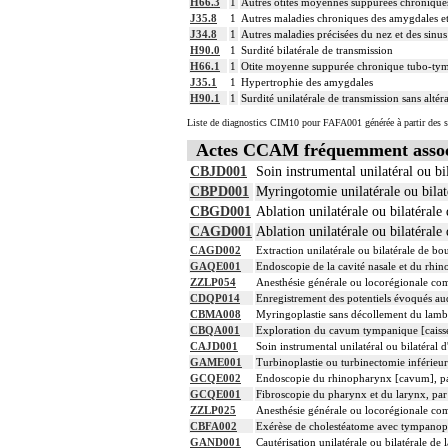
H66.3
1
Autres otites moyennes suppurées chronique
J35.8
1
Autres maladies chroniques des amygdales et
J34.8
1
Autres maladies précisées du nez et des sinu
H90.0
1
Surdité bilatérale de transmission
H66.1
1
Otite moyenne suppurée chronique tubo-ty
J35.1
1
Hypertrophie des amygdales
H90.1
1
Surdité unilatérale de transmission sans altéra
Liste de diagnostics CIM10 pour FAFA001 générée à partir des s
Actes CCAM fréquemment assoc
CBJD001
Soin instrumental unilatéral ou b
CBPD001
Myringotomie unilatérale ou bilat
CBGD001
Ablation unilatérale ou bilatérale
CAGD001
Ablation unilatérale ou bilatéral
CAGD002
Extraction unilatérale ou bilatérale de 
GAQE001
Endoscopie de la cavité nasale et du rhi
ZZLP054
Anesthésie générale ou locorégionale co
CDQP014
Enregistrement des potentiels évoqués aud
CBMA008
Myringoplastie sans décollement du lam
CBQA001
Exploration du cavum tympanique [caiss
CAJD001
Soin instrumental unilatéral ou bilatéral 
GAME001
Turbinoplastie ou turbinectomie inférieur
GCQE002
Endoscopie du rhinopharynx [cavum], par
GCQE001
Fibroscopie du pharynx et du larynx, par
ZZLP025
Anesthésie générale ou locorégionale co
CBFA002
Exérèse de cholestéatome avec tympanopla
GAND001
Cautérisation unilatérale ou bilatérale de