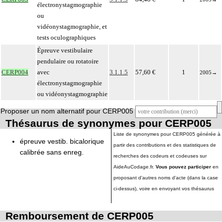
électronystagmographie
ou
vidéonystagmographie, et
tests oculographiques
Épreuve vestibulaire
pendulaire ou rotatoire
CERP004
avec
3.1.1.5
57,60 €
1
2005
→
électronystagmographie
ou vidéonystagmographie
Proposer un nom alternatif pour CERP005
Thésaurus de synonymes pour CERP005
Liste de synonymes pour CERP005 générée à
épreuve vestib. bicalorique
partir des contributions et des statistiques de
calibrée sans enreg.
recherches des codeurs et codeuses sur
AideAuCodage.fr.
Vous pouvez participer
en
proposant d'autres noms d'acte (dans la case
ci-dessus), voire en envoyant vos thésaurus
Remboursement de CERP005