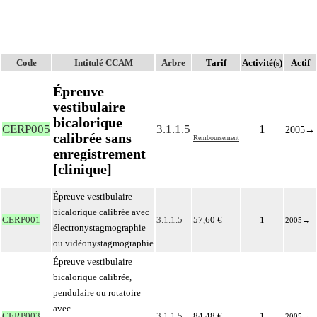
Code
Intitulé CCAM
Arbre
Tarif
Activité(s)
Actif
Épreuve
vestibulaire
bicalorique
CERP005
3.1.1.5
1
2005
→
calibrée sans
Remboursement
enregistrement
[clinique]
Épreuve vestibulaire
bicalorique calibrée avec
CERP001
3.1.1.5
57,60 €
1
2005
→
électronystagmographie
ou vidéonystagmographie
Épreuve vestibulaire
bicalorique calibrée,
pendulaire ou rotatoire
avec
CERP003
3.1.1.5
84,48 €
1
2005
→