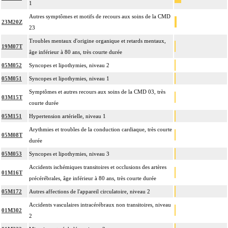
1
Autres symptômes et motifs de recours aux soins de la CMD
23M20Z
23
Troubles mentaux d'origine organique et retards mentaux,
19M07T
âge inférieur à 80 ans, très courte durée
05M052
Syncopes et lipothymies, niveau 2
05M051
Syncopes et lipothymies, niveau 1
Symptômes et autres recours aux soins de la CMD 03, très
03M15T
courte durée
05M151
Hypertension artérielle, niveau 1
Arythmies et troubles de la conduction cardiaque, très courte
05M08T
durée
05M053
Syncopes et lipothymies, niveau 3
Accidents ischémiques transitoires et occlusions des artères
01M16T
précérébrales, âge inférieur à 80 ans, très courte durée
05M172
Autres affections de l'appareil circulatoire, niveau 2
Accidents vasculaires intracérébraux non transitoires, niveau
01M302
2