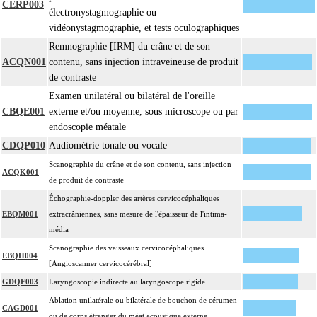
CERP003
électronystagmographie ou
vidéonystagmographie, et tests oculographiques
Remnographie [IRM] du crâne et de son
ACQN001
contenu, sans injection intraveineuse de produit
de contraste
Examen unilatéral ou bilatéral de l'oreille
CBQE001
externe et/ou moyenne, sous microscope ou par
endoscopie méatale
CDQP010
Audiométrie tonale ou vocale
Scanographie du crâne et de son contenu, sans injection
ACQK001
de produit de contraste
Échographie-doppler des artères cervicocéphaliques
EBQM001
extracrâniennes, sans mesure de l'épaisseur de l'intima-
média
Scanographie des vaisseaux cervicocéphaliques
EBQH004
[Angioscanner cervicocérébral]
GDQE003
Laryngoscopie indirecte au laryngoscope rigide
Ablation unilatérale ou bilatérale de bouchon de cérumen
CAGD001
ou de corps étranger du méat acoustique externe