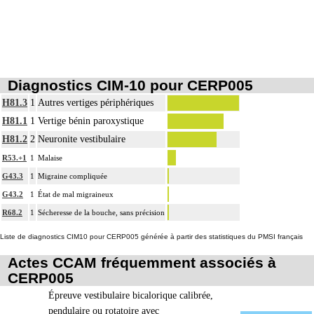
Diagnostics CIM-10 pour CERP005
H81.3
1
Autres vertiges périphériques
H81.1
1
Vertige bénin paroxystique
H81.2
2
Neuronite vestibulaire
R53.+1
1
Malaise
G43.3
1
Migraine compliquée
G43.2
1
État de mal migraineux
R68.2
1
Sécheresse de la bouche, sans précision
Liste de diagnostics CIM10 pour CERP005 générée à partir des statistiques du PMSI français
Actes CCAM fréquemment associés à
CERP005
Épreuve vestibulaire bicalorique calibrée,
pendulaire ou rotatoire avec