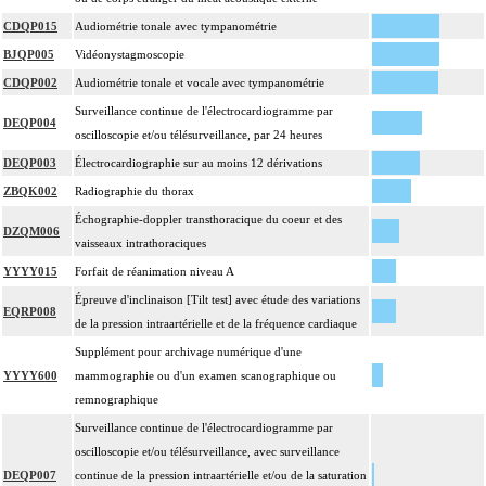
CDQP015
Audiométrie tonale avec tympanométrie
BJQP005
Vidéonystagmoscopie
CDQP002
Audiométrie tonale et vocale avec tympanométrie
Surveillance continue de l'électrocardiogramme par
DEQP004
oscilloscopie et/ou télésurveillance, par 24 heures
DEQP003
Électrocardiographie sur au moins 12 dérivations
ZBQK002
Radiographie du thorax
Échographie-doppler transthoracique du coeur et des
DZQM006
vaisseaux intrathoraciques
YYYY015
Forfait de réanimation niveau A
Épreuve d'inclinaison [Tilt test] avec étude des variations
EQRP008
de la pression intraartérielle et de la fréquence cardiaque
Supplément pour archivage numérique d'une
YYYY600
mammographie ou d'un examen scanographique ou
remnographique
Surveillance continue de l'électrocardiogramme par
oscilloscopie et/ou télésurveillance, avec surveillance
DEQP007
continue de la pression intraartérielle et/ou de la saturation