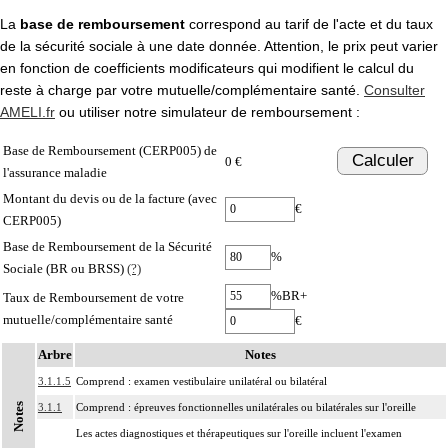
La
base de remboursement
correspond au tarif de l'acte et du taux
de la sécurité sociale à une date donnée. Attention, le prix peut varier
en fonction de coefficients modificateurs qui modifient le calcul du
reste à charge par votre mutuelle/complémentaire santé.
Consulter
AMELI.fr
ou utiliser notre simulateur de remboursement :
Base de Remboursement (CERP005) de
Calculer
0 €
l'assurance maladie
Montant du devis ou de la facture (avec
€
CERP005)
Base de Remboursement de la Sécurité
%
Sociale (BR ou BRSS)
(?)
%BR+
Taux de Remboursement de votre
mutuelle/complémentaire santé
€
Arbre
Notes
3.1.1.5
Comprend : examen vestibulaire unilatéral ou bilatéral
Notes
3.1.1
Comprend : épreuves fonctionnelles unilatérales ou bilatérales sur l'oreille
Les actes diagnostiques et thérapeutiques sur l'oreille incluent l'examen