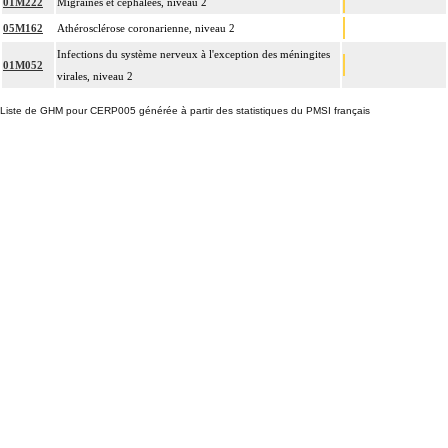
01M222
Migraines et céphalées, niveau 2
05M162
Athérosclérose coronarienne, niveau 2
Infections du système nerveux à l'exception des méningites
01M052
virales, niveau 2
Liste de GHM pour CERP005 générée à partir des statistiques du PMSI français