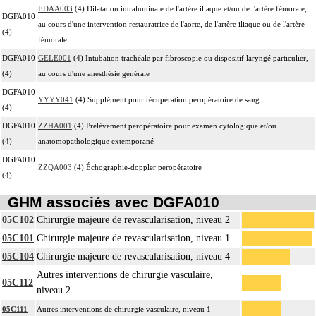
EDAA003
(4) Dilatation intraluminale de l'artère iliaque et/ou de l'artère fémorale,
DGFA010
au cours d'une intervention restauratrice de l'aorte, de l'artère iliaque ou de l'artère
(4)
fémorale
DGFA010
GELE001
(4) Intubation trachéale par fibroscopie ou dispositif laryngé particulier,
(4)
au cours d'une anesthésie générale
DGFA010
YYYY041
(4) Supplément pour récupération peropératoire de sang
(4)
DGFA010
ZZHA001
(4) Prélèvement peropératoire pour examen cytologique et/ou
(4)
anatomopathologique extemporané
DGFA010
ZZQA003
(4) Échographie-doppler peropératoire
(4)
GHM associés avec DGFA010
05C102
Chirurgie majeure de revascularisation, niveau 2
05C101
Chirurgie majeure de revascularisation, niveau 1
05C104
Chirurgie majeure de revascularisation, niveau 4
Autres interventions de chirurgie vasculaire,
05C112
niveau 2
05C111
Autres interventions de chirurgie vasculaire, niveau 1