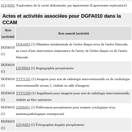
ZCQA001
Exploration de la cavité abdominale, par laparotomie [Laparotomie exploratrice]
Actes et activités associées pour DGFA010 dans la
CCAM
Acte
Acte associé (activité)
(activité)
EDAA003
(1) Dilatation intraluminale de l'artère iliaque et/ou de l'artère fémorale,
DGFA010
au cours d'une intervention restauratrice de l'aorte, de l'artère iliaque ou de l'artère
(1)
fémorale
DGFA010
EZQH004
(1) Angiographie peropératoire
(1)
DGFA010
YYYY105
(1) Imagerie pour acte de radiologie interventionnelle ou de cardiologie
(1)
interventionnelle niveau 1, réalisée en salle d'imagerie
DGFA010
YYYY300
(1) Supplément pour imagerie pour acte de radiologie interventionnelle,
(1)
réalisée au bloc opératoire
DGFA010
ZZHA001
(1) Prélèvement peropératoire pour examen cytologique et/ou
(1)
anatomopathologique extemporané
DGFA010
ZZQA003
(1) Échographie-doppler peropératoire
(1)