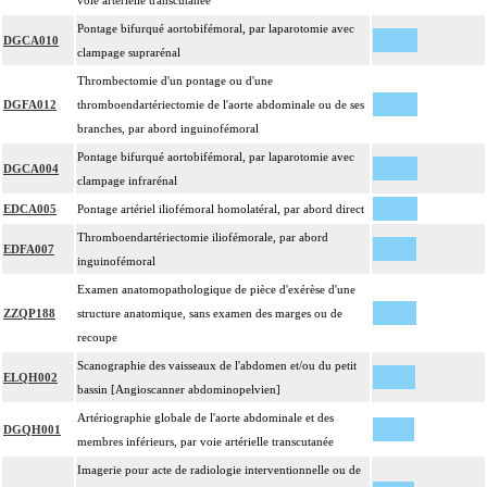
voie artérielle transcutanée
Pontage bifurqué aortobifémoral, par laparotomie avec
DGCA010
clampage suprarénal
Thrombectomie d'un pontage ou d'une
DGFA012
thromboendartériectomie de l'aorte abdominale ou de ses
branches, par abord inguinofémoral
Pontage bifurqué aortobifémoral, par laparotomie avec
DGCA004
clampage infrarénal
EDCA005
Pontage artériel iliofémoral homolatéral, par abord direct
Thromboendartériectomie iliofémorale, par abord
EDFA007
inguinofémoral
Examen anatomopathologique de pièce d'exérèse d'une
ZZQP188
structure anatomique, sans examen des marges ou de
recoupe
Scanographie des vaisseaux de l'abdomen et/ou du petit
ELQH002
bassin [Angioscanner abdominopelvien]
Artériographie globale de l'aorte abdominale et des
DGQH001
membres inférieurs, par voie artérielle transcutanée
Imagerie pour acte de radiologie interventionnelle ou de