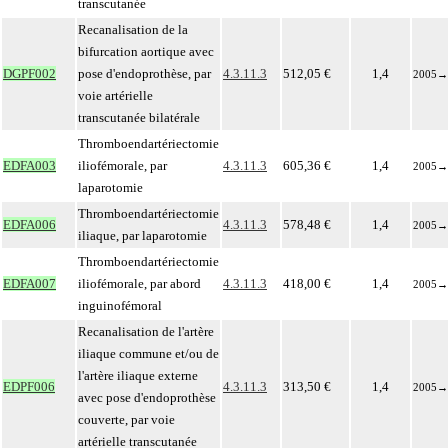
transcutanée
Recanalisation de la
bifurcation aortique avec
DGPF002
pose d'endoprothèse, par
4.3.11.3
512,05 €
1,4
2005
→
voie artérielle
transcutanée bilatérale
Thromboendartériectomie
EDFA003
iliofémorale, par
4.3.11.3
605,36 €
1,4
2005
→
laparotomie
Thromboendartériectomie
EDFA006
4.3.11.3
578,48 €
1,4
2005
→
iliaque, par laparotomie
Thromboendartériectomie
EDFA007
iliofémorale, par abord
4.3.11.3
418,00 €
1,4
2005
→
inguinofémoral
Recanalisation de l'artère
iliaque commune et/ou de
l'artère iliaque externe
EDPF006
4.3.11.3
313,50 €
1,4
2005
→
avec pose d'endoprothèse
couverte, par voie
artérielle transcutanée