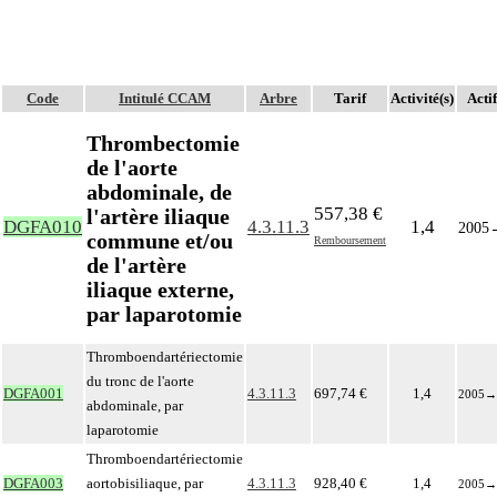
Code
Intitulé CCAM
Arbre
Tarif
Activité(s)
Actif
Thrombectomie
de l'aorte
abdominale, de
557,38 €
l'artère iliaque
DGFA010
4.3.11.3
1,4
2005
commune et/ou
Remboursement
de l'artère
iliaque externe,
par laparotomie
Thromboendartériectomie
du tronc de l'aorte
DGFA001
4.3.11.3
697,74 €
1,4
2005
→
abdominale, par
laparotomie
Thromboendartériectomie
DGFA003
aortobisiliaque, par
4.3.11.3
928,40 €
1,4
2005
→