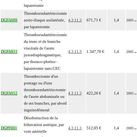
laparotomie
Thromboendartériectomie
DGFA009
aorto-iliaque unilatérale,
4.3.11.3
671,71 €
1,4
2005
→
par laparotomie
Thromboendartériectomie
du tronc et de branche
viscérale de l'aorte
DGFA011
4.3.11.3
1 347,70 €
1,4
2005
→
juxtadiaphragmatique,
par thoraco-phréno-
laparotomie sans CEC
Thrombectomie d'un
pontage ou d'une
thromboendartériectomie
DGFA012
4.3.11.3
422,26 €
1,4
2005
→
de l'aorte abdominale ou
de ses branches, par abord
inguinofémoral
Désobstruction de la
bifurcation aortique, par
DGPF001
4.3.11.3
512,05 €
1,4
2005
→
voie artérielle