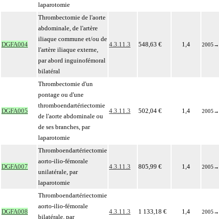
laparotomie
Thrombectomie de l'aorte
abdominale, de l'artère
iliaque commune et/ou de
DGFA004
4.3.11.3
548,63 €
1,4
2005
→
l'artère iliaque externe,
par abord inguinofémoral
bilatéral
Thrombectomie d'un
pontage ou d'une
thromboendartériectomie
DGFA005
4.3.11.3
502,04 €
1,4
2005
→
de l'aorte abdominale ou
de ses branches, par
laparotomie
Thromboendartériectomie
aorto-ilio-fémorale
DGFA007
4.3.11.3
805,99 €
1,4
2005
→
unilatérale, par
laparotomie
Thromboendartériectomie
aorto-ilio-fémorale
DGFA008
4.3.11.3
1 133,18 €
1,4
2005
→
bilatérale, par