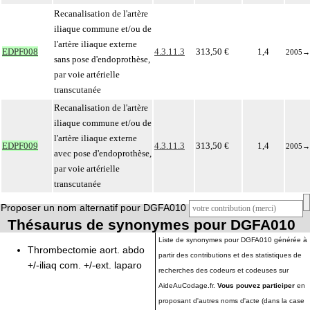
Recanalisation de l'artère
iliaque commune et/ou de
l'artère iliaque externe
EDPF008
4.3.11.3
313,50 €
1,4
2005
→
sans pose d'endoprothèse,
par voie artérielle
transcutanée
Recanalisation de l'artère
iliaque commune et/ou de
l'artère iliaque externe
EDPF009
4.3.11.3
313,50 €
1,4
2005
→
avec pose d'endoprothèse,
par voie artérielle
transcutanée
Proposer un nom alternatif pour DGFA010
Thésaurus de synonymes pour DGFA010
Liste de synonymes pour DGFA010 générée à
Thrombectomie aort. abdo
partir des contributions et des statistiques de
+/-iliaq com. +/-ext. laparo
recherches des codeurs et codeuses sur
AideAuCodage.fr.
Vous pouvez participer
en
proposant d'autres noms d'acte (dans la case