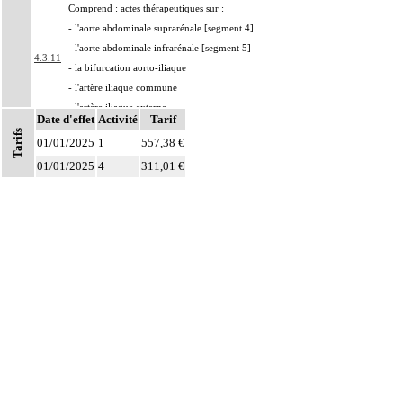
Comprend : actes thérapeutiques sur :
- l'aorte abdominale suprarénale [segment 4]
- l'aorte abdominale infrarénale [segment 5]
4.3.11
- la bifurcation aorto-iliaque
- l'artère iliaque commune
- l'artère iliaque externe
Date d'effet
Activité
Tarif
Par résection-anastomose d'un vaisseau, on entend : résection d'un axe
Tarifs
4
01/01/2025
1
557,38 €
vasculaire avec restauration de la continuité par anastomose.
01/01/2025
4
311,01 €
Par recanalisation intraluminale d'un vaisseau, on entend : rétablissement de la
4
circulation dans un vaisseau par forage guidé d'une néolumière au travers d'un
obstacle totalement obstructif. Elle inclut la dilatation du vaisseau.
Par endoprothèse vasculaire, on entend : prothèse vasculaire non couverte,
4
posée par voie vasculaire transcutanée.
Par acte intravasculaire suprasélectif, on entend : acte par cathétérisme d'un
4
vaisseau par microcathéter coaxial guidé.
Par acte intravasculaire sélectif ou hypersélectif, on entend : acte par
4
cathétérisme d'une branche d'un vaisseau quel que soit son ordre de division,
par sonde guidée.
Par acte intravasculaire global, on entend : acte par cathétérisme du tronc d'un
4