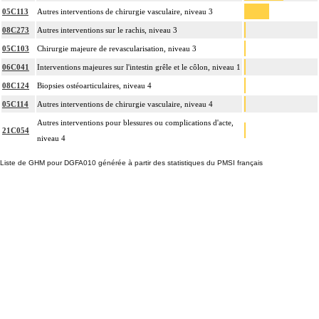
05C113
Autres interventions de chirurgie vasculaire, niveau 3
08C273
Autres interventions sur le rachis, niveau 3
05C103
Chirurgie majeure de revascularisation, niveau 3
06C041
Interventions majeures sur l'intestin grêle et le côlon, niveau 1
08C124
Biopsies ostéoarticulaires, niveau 4
05C114
Autres interventions de chirurgie vasculaire, niveau 4
Autres interventions pour blessures ou complications d'acte,
21C054
niveau 4
Liste de GHM pour DGFA010 générée à partir des statistiques du PMSI français