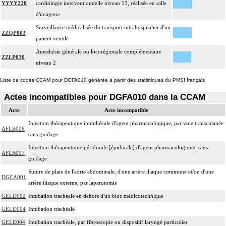
YYYY220
cardiologie interventionnelle niveau 13, réalisée en salle
d'imagerie
Surveillance médicalisée du transport intrahospitalier d'un
ZZQP003
patient ventilé
Anesthésie générale ou locorégionale complémentaire
ZZLP030
niveau 2
Liste de codes CCAM pour DGFA010 générée à partir des statistiques du PMSI français
Actes incompatibles pour DGFA010 dans la CCAM
Acte
Acte incompatible
Injection thérapeutique intrathécale d'agent pharmacologique, par voie transcutanée
AFLB006
sans guidage
Injection thérapeutique péridurale [épidurale] d'agent pharmacologique, sans
AFLB007
guidage
Suture de plaie de l'aorte abdominale, d'une artère iliaque commune et/ou d'une
DGCA001
artère iliaque externe, par laparotomie
GELD002
Intubation trachéale en dehors d'un bloc médicotechnique
GELD004
Intubation trachéale
GELE004
Intubation trachéale, par fibroscopie ou dispositif laryngé particulier