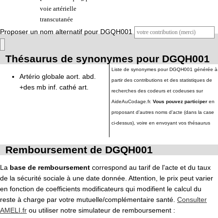
voie artérielle
transcutanée
Proposer un nom alternatif pour DGQH001
Thésaurus de synonymes pour DGQH001
Liste de synonymes pour DGQH001 générée à
Artério globale aort. abd.
partir des contributions et des statistiques de
+des mb inf. cathé art.
recherches des codeurs et codeuses sur
AideAuCodage.fr.
Vous pouvez participer
en
proposant d'autres noms d'acte (dans la case
ci-dessus), voire en envoyant vos thésaurus
Remboursement de DGQH001
La
base de remboursement
correspond au tarif de l'acte et du taux
de la sécurité sociale à une date donnée. Attention, le prix peut varier
en fonction de coefficients modificateurs qui modifient le calcul du
reste à charge par votre mutuelle/complémentaire santé.
Consulter
AMELI.fr
ou utiliser notre simulateur de remboursement :