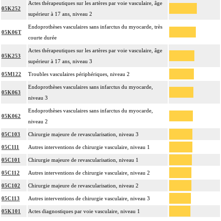
Actes thérapeutiques sur les artères par voie vasculaire, âge
05K252
supérieur à 17 ans, niveau 2
Endoprothèses vasculaires sans infarctus du myocarde, très
05K06T
courte durée
Actes thérapeutiques sur les artères par voie vasculaire, âge
05K253
supérieur à 17 ans, niveau 3
05M122
Troubles vasculaires périphériques, niveau 2
Endoprothèses vasculaires sans infarctus du myocarde,
05K063
niveau 3
Endoprothèses vasculaires sans infarctus du myocarde,
05K062
niveau 2
05C103
Chirurgie majeure de revascularisation, niveau 3
05C111
Autres interventions de chirurgie vasculaire, niveau 1
05C101
Chirurgie majeure de revascularisation, niveau 1
05C112
Autres interventions de chirurgie vasculaire, niveau 2
05C102
Chirurgie majeure de revascularisation, niveau 2
05C113
Autres interventions de chirurgie vasculaire, niveau 3
05K101
Actes diagnostiques par voie vasculaire, niveau 1