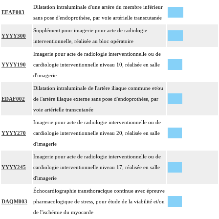
Dilatation intraluminale d'une artère du membre inférieur
EEAF003
sans pose d'endoprothèse, par voie artérielle transcutanée
Supplément pour imagerie pour acte de radiologie
YYYY300
interventionnelle, réalisée au bloc opératoire
Imagerie pour acte de radiologie interventionnelle ou de
YYYY190
cardiologie interventionnelle niveau 10, réalisée en salle
d'imagerie
Dilatation intraluminale de l'artère iliaque commune et/ou
EDAF002
de l'artère iliaque externe sans pose d'endoprothèse, par
voie artérielle transcutanée
Imagerie pour acte de radiologie interventionnelle ou de
YYYY270
cardiologie interventionnelle niveau 20, réalisée en salle
d'imagerie
Imagerie pour acte de radiologie interventionnelle ou de
YYYY245
cardiologie interventionnelle niveau 17, réalisée en salle
d'imagerie
Échocardiographie transthoracique continue avec épreuve
DAQM003
pharmacologique de stress, pour étude de la viabilité et/ou
de l'ischémie du myocarde