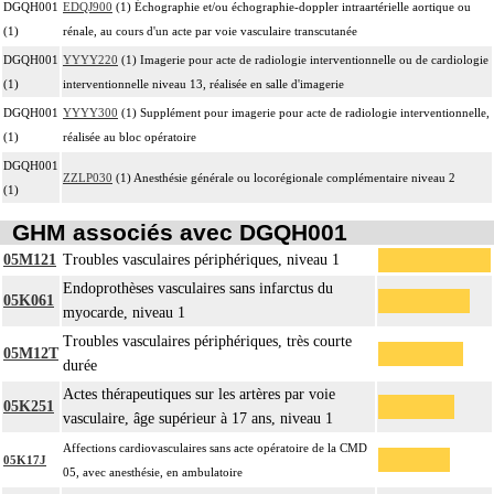
DGQH001
EDQJ900
(1) Échographie et/ou échographie-doppler intraartérielle aortique ou
(1)
rénale, au cours d'un acte par voie vasculaire transcutanée
DGQH001
YYYY220
(1) Imagerie pour acte de radiologie interventionnelle ou de cardiologie
(1)
interventionnelle niveau 13, réalisée en salle d'imagerie
DGQH001
YYYY300
(1) Supplément pour imagerie pour acte de radiologie interventionnelle,
(1)
réalisée au bloc opératoire
DGQH001
ZZLP030
(1) Anesthésie générale ou locorégionale complémentaire niveau 2
(1)
GHM associés avec DGQH001
05M121
Troubles vasculaires périphériques, niveau 1
Endoprothèses vasculaires sans infarctus du
05K061
myocarde, niveau 1
Troubles vasculaires périphériques, très courte
05M12T
durée
Actes thérapeutiques sur les artères par voie
05K251
vasculaire, âge supérieur à 17 ans, niveau 1
Affections cardiovasculaires sans acte opératoire de la CMD
05K17J
05, avec anesthésie, en ambulatoire