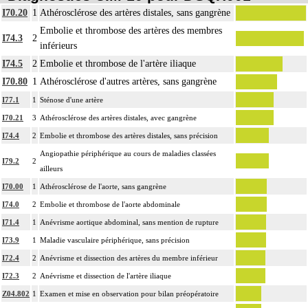
4
I70.20
1
Athérosclérose des artères distales, sans gangrène
thoracotomie latérale, thoracotomie postérieure.
Embolie et thrombose des artères des membres
La circulation extracorporelle [CEC] pour acte intrathoracique inclut, pour le
I74.3
2
inférieurs
chirurgien, l'installation, la conduite de la circulation extracorporelle, et son
ablation. Elle inclut les responsabilités suivantes :
I74.5
2
Embolie et thrombose de l'artère iliaque
- décision de l'indication et choix de la technique
I70.80
1
Athérosclérose d'autres artères, sans gangrène
- pose et ablation des canules
I77.1
1
Sténose d'une artère
4
- choix du niveau d'hypothermie
I70.21
3
Athérosclérose des artères distales, avec gangrène
- choix du débit de CEC
I74.4
2
Embolie et thrombose des artères distales, sans précision
- décision d'arrêt circulatoire
- définition des protocoles de remplissage
Angiopathie périphérique au cours de maladies classées
I79.2
2
- décision de cardioplégie
ailleurs
- décision d'assistance circulatoire.
I70.00
1
Athérosclérose de l'aorte, sans gangrène
4
La suture d'un vaisseau inclut l'angioplastie d'élargissement.
I74.0
2
Embolie et thrombose de l'aorte abdominale
4
Le pontage artériel inclut la thromboendartériectomie de contigüité.
I71.4
1
Anévrisme aortique abdominal, sans mention de rupture
Les actes sur le thorax, par thoracoscopie incluent l'évacuation de collection
I73.9
1
Maladie vasculaire périphérique, sans précision
4
intrathoracique associée, la pose de drain pleural et/ou péricardique.
I72.4
2
Anévrisme et dissection des artères du membre inférieur
Les actes sur le thorax, par thoracotomie incluent l'évacuation de collection
I72.3
2
Anévrisme et dissection de l'artère iliaque
4
intrathoracique associée, la pose de drain pleural et/ou péricardique.
Z04.802
1
Examen et mise en observation pour bilan préopératoire
Les actes avec dérivation vasculaire [shunt] incluent la pose d'une dérivation