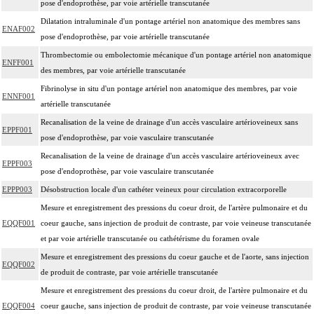
pose d'endoprothèse, par voie artérielle transcutanée
Dilatation intraluminale d'un pontage artériel non anatomique des membres sans
ENAF002
pose d'endoprothèse, par voie artérielle transcutanée
Thrombectomie ou embolectomie mécanique d'un pontage artériel non anatomique
ENFF001
des membres, par voie artérielle transcutanée
Fibrinolyse in situ d'un pontage artériel non anatomique des membres, par voie
ENNF001
artérielle transcutanée
Recanalisation de la veine de drainage d'un accès vasculaire artérioveineux sans
EPPF001
pose d'endoprothèse, par voie vasculaire transcutanée
Recanalisation de la veine de drainage d'un accès vasculaire artérioveineux avec
EPPF003
pose d'endoprothèse, par voie vasculaire transcutanée
EPPP003
Désobstruction locale d'un cathéter veineux pour circulation extracorporelle
Mesure et enregistrement des pressions du coeur droit, de l'artère pulmonaire et du
EQQF001
coeur gauche, sans injection de produit de contraste, par voie veineuse transcutanée
et par voie artérielle transcutanée ou cathétérisme du foramen ovale
Mesure et enregistrement des pressions du coeur gauche et de l'aorte, sans injection
EQQF002
de produit de contraste, par voie artérielle transcutanée
Mesure et enregistrement des pressions du coeur droit, de l'artère pulmonaire et du
EQQF004
coeur gauche, sans injection de produit de contraste, par voie veineuse transcutanée