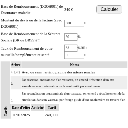
Base de Remboursement (DGQH001) de
Calculer
240 €
l'assurance maladie
Montant du devis ou de la facture (avec
€
DGQH001)
Base de Remboursement de la Sécurité
%
Sociale (BR ou BRSS)
(?)
%BR+
Taux de Remboursement de votre
mutuelle/complémentaire santé
€
Arbre
Notes
Avec ou sans : artériographie des artères rénales
4.1.4.2
Par résection-anastomose d'un vaisseau, on entend : résection d'un axe
4
vasculaire avec restauration de la continuité par anastomose.
Par recanalisation intraluminale d'un vaisseau, on entend : rétablissement de la
4
circulation dans un vaisseau par forage guidé d'une néolumière au travers d'un
obstacle totalement obstructif. Elle inclut la dilatation du vaisseau.
Date d'effet
Activité
Tarif
Tarifs
Par endoprothèse vasculaire, on entend : prothèse vasculaire non couverte,
01/01/2025
1
240,00 €
4
posée par voie vasculaire transcutanée.
Par acte intravasculaire suprasélectif, on entend : acte par cathétérisme d'un