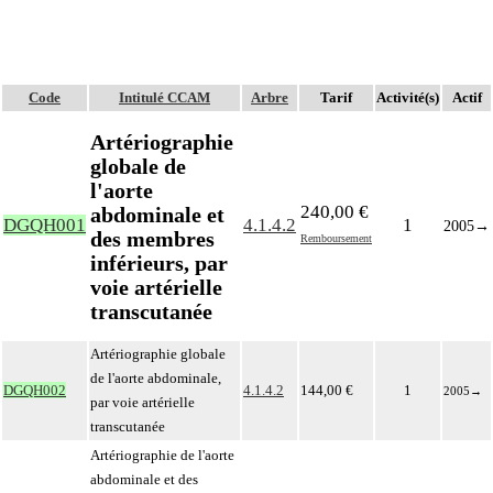
Code
Intitulé CCAM
Arbre
Tarif
Activité(s)
Actif
Artériographie
globale de
l'aorte
240,00 €
abdominale et
DGQH001
4.1.4.2
1
2005
→
des membres
Remboursement
inférieurs, par
voie artérielle
transcutanée
Artériographie globale
de l'aorte abdominale,
DGQH002
4.1.4.2
144,00 €
1
2005
→
par voie artérielle
transcutanée
Artériographie de l'aorte
abdominale et des