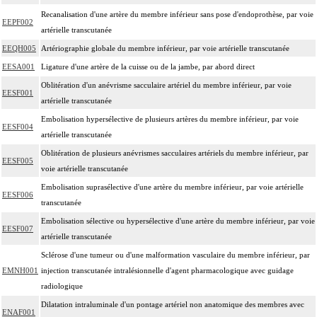
Recanalisation d'une artère du membre inférieur sans pose d'endoprothèse, par voie
EEPF002
artérielle transcutanée
EEQH005
Artériographie globale du membre inférieur, par voie artérielle transcutanée
EESA001
Ligature d'une artère de la cuisse ou de la jambe, par abord direct
Oblitération d'un anévrisme sacculaire artériel du membre inférieur, par voie
EESF001
artérielle transcutanée
Embolisation hypersélective de plusieurs artères du membre inférieur, par voie
EESF004
artérielle transcutanée
Oblitération de plusieurs anévrismes sacculaires artériels du membre inférieur, par
EESF005
voie artérielle transcutanée
Embolisation suprasélective d'une artère du membre inférieur, par voie artérielle
EESF006
transcutanée
Embolisation sélective ou hypersélective d'une artère du membre inférieur, par voie
EESF007
artérielle transcutanée
Sclérose d'une tumeur ou d'une malformation vasculaire du membre inférieur, par
EMNH001
injection transcutanée intralésionnelle d'agent pharmacologique avec guidage
radiologique
Dilatation intraluminale d'un pontage artériel non anatomique des membres avec
ENAF001