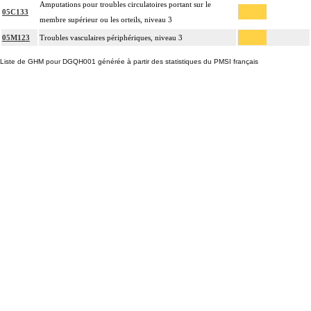
Amputations pour troubles circulatoires portant sur le
05C133
membre supérieur ou les orteils, niveau 3
05M123
Troubles vasculaires périphériques, niveau 3
Liste de GHM pour DGQH001 générée à partir des statistiques du PMSI français