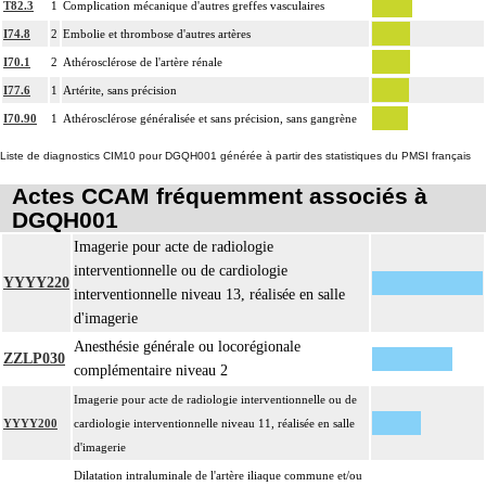
4
T82.3
1
Complication mécanique d'autres greffes vasculaires
inerte ou pulsée, et son ablation.
I74.8
2
Embolie et thrombose d'autres artères
Facturation : les suppléments de numérisation ou la radioscopie de longue
I70.1
2
Athérosclérose de l'artère rénale
4
durée sous ampli de brillance (chapitre 19) ne peuvent pas être facturés avec les
I77.6
1
Artérite, sans précision
actes diagnostiques ou thérapeutiques de radiologie vasculaire
I70.90
1
Athérosclérose généralisée et sans précision, sans gangrène
Liste de diagnostics CIM10 pour DGQH001 générée à partir des statistiques du PMSI français
Actes CCAM fréquemment associés à
DGQH001
Imagerie pour acte de radiologie
interventionnelle ou de cardiologie
YYYY220
interventionnelle niveau 13, réalisée en salle
d'imagerie
Anesthésie générale ou locorégionale
ZZLP030
complémentaire niveau 2
Imagerie pour acte de radiologie interventionnelle ou de
YYYY200
cardiologie interventionnelle niveau 11, réalisée en salle
d'imagerie
Dilatation intraluminale de l'artère iliaque commune et/ou