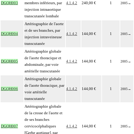
DGQH003
membres inférieurs, par
4.1.4.2
240,00 €
1
2005
→
injection intraaortique
transcutanée lombale
Artériographie de l'aorte
et de ses branches, par
DGQH004
4.1.4.2
144,00 €
1
2005
→
injection intraveineuse
transcutanée
Artériographie globale
de l'aorte thoracique et
DGQH005
4.1.4.2
144,00 €
1
2005
→
abdominale, par voie
artérielle transcutanée
Artériographie globale
de l'aorte thoracique, par
DGQH006
4.1.4.2
144,00 €
1
2005
→
voie artérielle
transcutanée
Artériographie globale
de la crosse de l'aorte et
de ses branches
DGQH007
cervicocéphaliques
4.1.4.2
144,00 €
1
2005
→
[Gerbe aortique], par