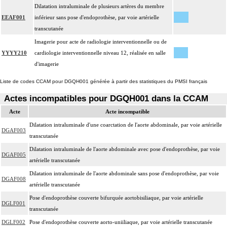
Dilatation intraluminale de plusieurs artères du membre
EEAF001
inférieur sans pose d'endoprothèse, par voie artérielle
transcutanée
Imagerie pour acte de radiologie interventionnelle ou de
YYYY210
cardiologie interventionnelle niveau 12, réalisée en salle
d'imagerie
Liste de codes CCAM pour DGQH001 générée à partir des statistiques du PMSI français
Actes incompatibles pour DGQH001 dans la CCAM
Acte
Acte incompatible
Dilatation intraluminale d'une coarctation de l'aorte abdominale, par voie artérielle
DGAF003
transcutanée
Dilatation intraluminale de l'aorte abdominale avec pose d'endoprothèse, par voie
DGAF005
artérielle transcutanée
Dilatation intraluminale de l'aorte abdominale sans pose d'endoprothèse, par voie
DGAF008
artérielle transcutanée
Pose d'endoprothèse couverte bifurquée aortobisiliaque, par voie artérielle
DGLF001
transcutanée
DGLF002
Pose d'endoprothèse couverte aorto-uniiliaque, par voie artérielle transcutanée