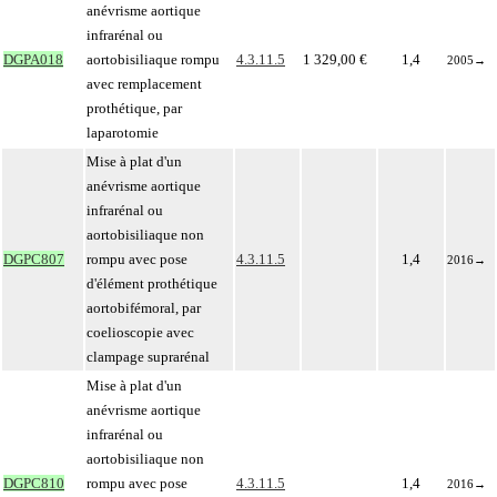
anévrisme aortique
infrarénal ou
DGPA018
aortobisiliaque rompu
4.3.11.5
1 329,00 €
1,4
2005
→
avec remplacement
prothétique, par
laparotomie
Mise à plat d'un
anévrisme aortique
infrarénal ou
aortobisiliaque non
DGPC807
rompu avec pose
4.3.11.5
1,4
2016
→
d'élément prothétique
aortobifémoral, par
coelioscopie avec
clampage suprarénal
Mise à plat d'un
anévrisme aortique
infrarénal ou
aortobisiliaque non
DGPC810
rompu avec pose
4.3.11.5
1,4
2016
→