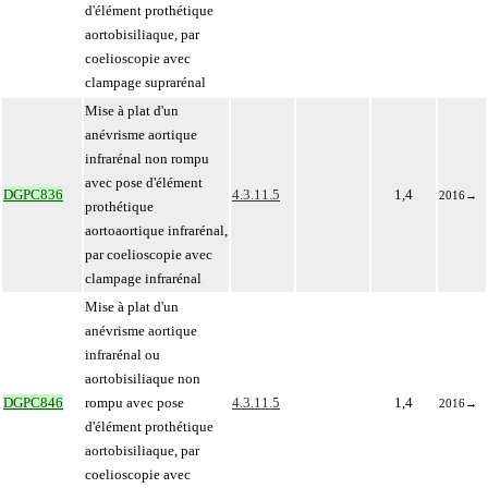
d'élément prothétique
aortobisiliaque, par
coelioscopie avec
clampage suprarénal
Mise à plat d'un
anévrisme aortique
infrarénal non rompu
avec pose d'élément
DGPC836
4.3.11.5
1,4
2016
→
prothétique
aortoaortique infrarénal,
par coelioscopie avec
clampage infrarénal
Mise à plat d'un
anévrisme aortique
infrarénal ou
aortobisiliaque non
DGPC846
rompu avec pose
4.3.11.5
1,4
2016
→
d'élément prothétique
aortobisiliaque, par
coelioscopie avec