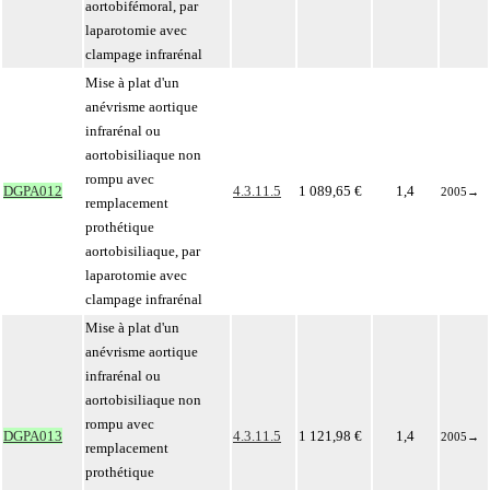
aortobifémoral, par
laparotomie avec
clampage infrarénal
Mise à plat d'un
anévrisme aortique
infrarénal ou
aortobisiliaque non
rompu avec
DGPA012
4.3.11.5
1 089,65 €
1,4
2005
→
remplacement
prothétique
aortobisiliaque, par
laparotomie avec
clampage infrarénal
Mise à plat d'un
anévrisme aortique
infrarénal ou
aortobisiliaque non
rompu avec
DGPA013
4.3.11.5
1 121,98 €
1,4
2005
→
remplacement
prothétique