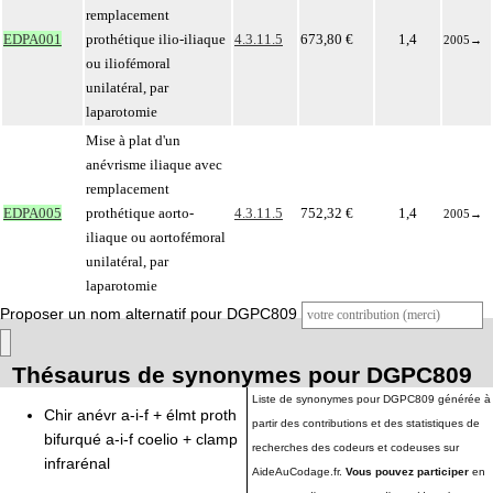
remplacement
EDPA001
prothétique ilio-iliaque
4.3.11.5
673,80 €
1,4
2005
→
ou iliofémoral
unilatéral, par
laparotomie
Mise à plat d'un
anévrisme iliaque avec
remplacement
EDPA005
prothétique aorto-
4.3.11.5
752,32 €
1,4
2005
→
iliaque ou aortofémoral
unilatéral, par
laparotomie
Proposer un nom alternatif pour DGPC809
Thésaurus de synonymes pour DGPC809
Liste de synonymes pour DGPC809 générée à
Chir anévr a-i-f + élmt proth
partir des contributions et des statistiques de
bifurqué a-i-f coelio + clamp
recherches des codeurs et codeuses sur
infrarénal
AideAuCodage.fr.
Vous pouvez participer
en