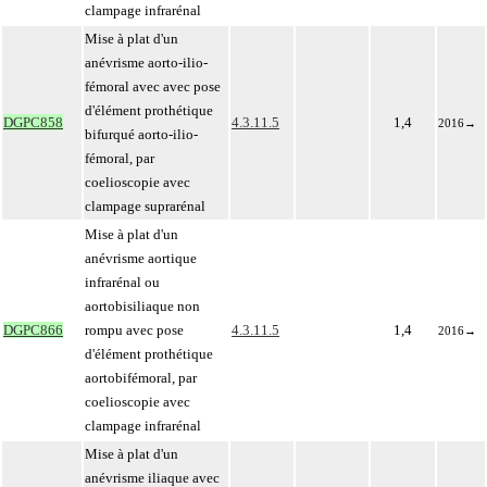
clampage infrarénal
Mise à plat d'un
anévrisme aorto-ilio-
fémoral avec avec pose
d'élément prothétique
DGPC858
4.3.11.5
1,4
2016
→
bifurqué aorto-ilio-
fémoral, par
coelioscopie avec
clampage suprarénal
Mise à plat d'un
anévrisme aortique
infrarénal ou
aortobisiliaque non
DGPC866
rompu avec pose
4.3.11.5
1,4
2016
→
d'élément prothétique
aortobifémoral, par
coelioscopie avec
clampage infrarénal
Mise à plat d'un
anévrisme iliaque avec