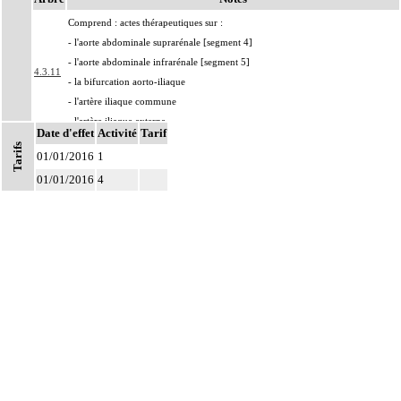
Comprend : actes thérapeutiques sur :
- l'aorte abdominale suprarénale [segment 4]
- l'aorte abdominale infrarénale [segment 5]
4.3.11
- la bifurcation aorto-iliaque
- l'artère iliaque commune
- l'artère iliaque externe
Date d'effet
Activité
Tarif
Par résection-anastomose d'un vaisseau, on entend : résection d'un axe
Tarifs
4
01/01/2016
1
vasculaire avec restauration de la continuité par anastomose.
01/01/2016
4
Par recanalisation intraluminale d'un vaisseau, on entend : rétablissement de la
4
circulation dans un vaisseau par forage guidé d'une néolumière au travers d'un
obstacle totalement obstructif. Elle inclut la dilatation du vaisseau.
Par endoprothèse vasculaire, on entend : prothèse vasculaire non couverte,
4
posée par voie vasculaire transcutanée.
Par acte intravasculaire suprasélectif, on entend : acte par cathétérisme d'un
4
vaisseau par microcathéter coaxial guidé.
Par acte intravasculaire sélectif ou hypersélectif, on entend : acte par
4
cathétérisme d'une branche d'un vaisseau quel que soit son ordre de division,
par sonde guidée.
Par acte intravasculaire global, on entend : acte par cathétérisme du tronc d'un