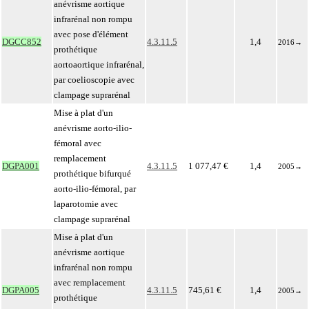
anévrisme aortique
infrarénal non rompu
avec pose d'élément
DGCC852
4.3.11.5
1,4
2016
→
prothétique
aortoaortique infrarénal,
par coelioscopie avec
clampage suprarénal
Mise à plat d'un
anévrisme aorto-ilio-
fémoral avec
remplacement
DGPA001
4.3.11.5
1 077,47 €
1,4
2005
→
prothétique bifurqué
aorto-ilio-fémoral, par
laparotomie avec
clampage suprarénal
Mise à plat d'un
anévrisme aortique
infrarénal non rompu
avec remplacement
DGPA005
4.3.11.5
745,61 €
1,4
2005
→
prothétique