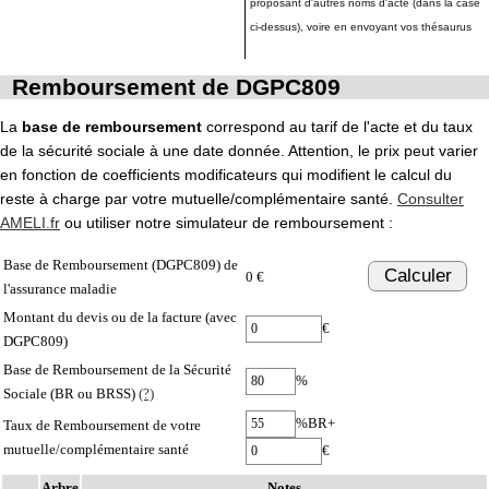
proposant d'autres noms d'acte (dans la case
ci-dessus), voire en envoyant vos thésaurus
Remboursement de DGPC809
La
base de remboursement
correspond au tarif de l'acte et du taux
de la sécurité sociale à une date donnée. Attention, le prix peut varier
en fonction de coefficients modificateurs qui modifient le calcul du
reste à charge par votre mutuelle/complémentaire santé.
Consulter
AMELI.fr
ou utiliser notre simulateur de remboursement :
Base de Remboursement (DGPC809) de
Calculer
0 €
l'assurance maladie
Montant du devis ou de la facture (avec
€
DGPC809)
Base de Remboursement de la Sécurité
%
Sociale (BR ou BRSS)
(?)
%BR+
Taux de Remboursement de votre
mutuelle/complémentaire santé
€
Arbre
Notes