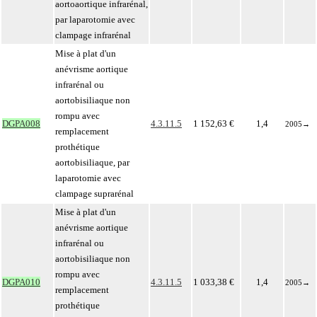
aortoaortique infrarénal,
par laparotomie avec
clampage infrarénal
Mise à plat d'un
anévrisme aortique
infrarénal ou
aortobisiliaque non
rompu avec
DGPA008
4.3.11.5
1 152,63 €
1,4
2005
→
remplacement
prothétique
aortobisiliaque, par
laparotomie avec
clampage suprarénal
Mise à plat d'un
anévrisme aortique
infrarénal ou
aortobisiliaque non
rompu avec
DGPA010
4.3.11.5
1 033,38 €
1,4
2005
→
remplacement
prothétique