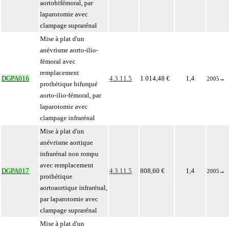
aortobifémoral, par
laparotomie avec
clampage suprarénal
Mise à plat d'un
anévrisme aorto-ilio-
fémoral avec
remplacement
DGPA016
4.3.11.5
1 014,48 €
1,4
2005
→
prothétique bifurqué
aorto-ilio-fémoral, par
laparotomie avec
clampage infrarénal
Mise à plat d'un
anévrisme aortique
infrarénal non rompu
avec remplacement
DGPA017
4.3.11.5
808,60 €
1,4
2005
→
prothétique
aortoaortique infrarénal,
par laparotomie avec
clampage suprarénal
Mise à plat d'un