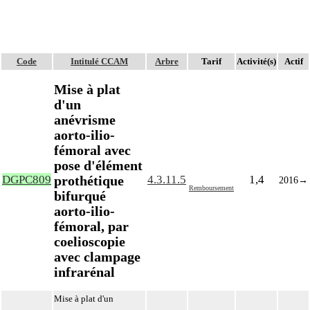
Code
Intitulé CCAM
Arbre
Tarif
Activité(s)
Actif
Mise à plat
d'un
anévrisme
aorto-ilio-
fémoral avec
pose d'élément
prothétique
DGPC809
4.3.11.5
1,4
2016
→
Remboursement
bifurqué
aorto-ilio-
fémoral, par
coelioscopie
avec clampage
infrarénal
Mise à plat d'un