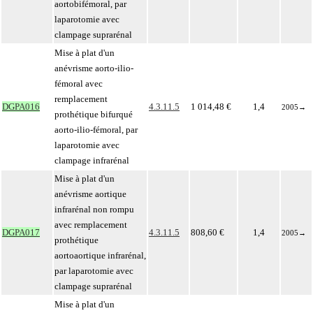
aortobifémoral, par
laparotomie avec
clampage suprarénal
Mise à plat d'un
anévrisme aorto-ilio-
fémoral avec
remplacement
DGPA016
4.3.11.5
1 014,48 €
1,4
2005
→
prothétique bifurqué
aorto-ilio-fémoral, par
laparotomie avec
clampage infrarénal
Mise à plat d'un
anévrisme aortique
infrarénal non rompu
avec remplacement
DGPA017
4.3.11.5
808,60 €
1,4
2005
→
prothétique
aortoaortique infrarénal,
par laparotomie avec
clampage suprarénal
Mise à plat d'un