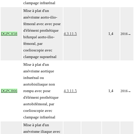
clampage infrarénal
Mise à plat d'un
anévrisme aorto-ilio-
fémoral avec avec pose
d'élément prothétique
DGPC858
4.3.11.5
1,4
2016
→
bifurqué aorto-ilio-
fémoral, par
coelioscopie avec
clampage suprarénal
Mise à plat d'un
anévrisme aortique
infrarénal ou
aortobisiliaque non
DGPC866
rompu avec pose
4.3.11.5
1,4
2016
→
d'élément prothétique
aortobifémoral, par
coelioscopie avec
clampage infrarénal
Mise à plat d'un
anévrisme iliaque avec