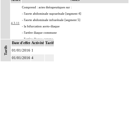
Comprend : actes thérapeutiques sur :
- l'aorte abdominale suprarénale [segment 4]
- l'aorte abdominale infrarénale [segment 5]
4.3.11
- la bifurcation aorto-iliaque
- l'artère iliaque commune
- l'artère iliaque externe
Date d'effet
Activité
Tarif
Par résection-anastomose d'un vaisseau, on entend : résection d'un axe
Tarifs
4
01/01/2016
1
vasculaire avec restauration de la continuité par anastomose.
01/01/2016
4
Par recanalisation intraluminale d'un vaisseau, on entend : rétablissement de la
4
circulation dans un vaisseau par forage guidé d'une néolumière au travers d'un
obstacle totalement obstructif. Elle inclut la dilatation du vaisseau.
Par endoprothèse vasculaire, on entend : prothèse vasculaire non couverte,
4
posée par voie vasculaire transcutanée.
Par acte intravasculaire suprasélectif, on entend : acte par cathétérisme d'un
4
vaisseau par microcathéter coaxial guidé.
Par acte intravasculaire sélectif ou hypersélectif, on entend : acte par
4
cathétérisme d'une branche d'un vaisseau quel que soit son ordre de division,
par sonde guidée.
Par acte intravasculaire global, on entend : acte par cathétérisme du tronc d'un