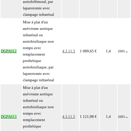
aortobifémoral, par
laparotomie avec
clampage infrarénal
Mise à plat d'un
anévrisme aortique
infrarénal ou
aortobisiliaque non
rompu avec
DGPA012
4.3.11.5
1 089,65 €
1,4
2005
→
remplacement
prothétique
aortobisiliaque, par
laparotomie avec
clampage infrarénal
Mise à plat d'un
anévrisme aortique
infrarénal ou
aortobisiliaque non
rompu avec
DGPA013
4.3.11.5
1 121,98 €
1,4
2005
→
remplacement
prothétique