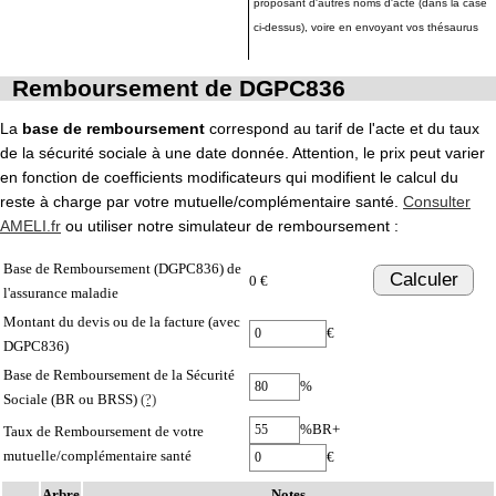
proposant d'autres noms d'acte (dans la case
ci-dessus), voire en envoyant vos thésaurus
Remboursement de DGPC836
La
base de remboursement
correspond au tarif de l'acte et du taux
de la sécurité sociale à une date donnée. Attention, le prix peut varier
en fonction de coefficients modificateurs qui modifient le calcul du
reste à charge par votre mutuelle/complémentaire santé.
Consulter
AMELI.fr
ou utiliser notre simulateur de remboursement :
Base de Remboursement (DGPC836) de
Calculer
0 €
l'assurance maladie
Montant du devis ou de la facture (avec
€
DGPC836)
Base de Remboursement de la Sécurité
%
Sociale (BR ou BRSS)
(?)
%BR+
Taux de Remboursement de votre
mutuelle/complémentaire santé
€
Arbre
Notes