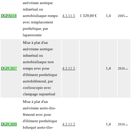
anévrisme aortique
infrarénal ou
DGPA018
aortobisiliaque rompu
4.3.11.5
1 329,00 €
1,4
2005
→
avec remplacement
prothétique, par
laparotomie
Mise à plat d'un
anévrisme aortique
infrarénal ou
aortobisiliaque non
DGPC807
rompu avec pose
4.3.11.5
1,4
2016
→
d'élément prothétique
aortobifémoral, par
coelioscopie avec
clampage suprarénal
Mise à plat d'un
anévrisme aorto-ilio-
fémoral avec pose
d'élément prothétique
DGPC809
4.3.11.5
1,4
2016
→
bifurqué aorto-ilio-