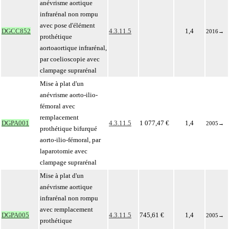
anévrisme aortique
infrarénal non rompu
avec pose d'élément
DGCC852
4.3.11.5
1,4
2016
→
prothétique
aortoaortique infrarénal,
par coelioscopie avec
clampage suprarénal
Mise à plat d'un
anévrisme aorto-ilio-
fémoral avec
remplacement
DGPA001
4.3.11.5
1 077,47 €
1,4
2005
→
prothétique bifurqué
aorto-ilio-fémoral, par
laparotomie avec
clampage suprarénal
Mise à plat d'un
anévrisme aortique
infrarénal non rompu
avec remplacement
DGPA005
4.3.11.5
745,61 €
1,4
2005
→
prothétique