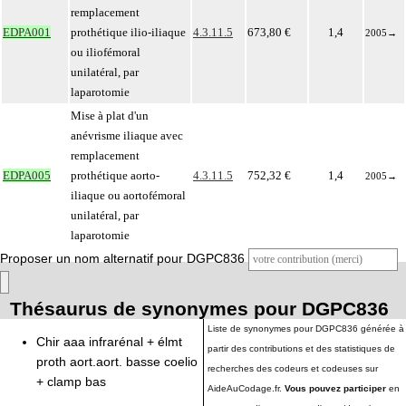
remplacement
EDPA001
prothétique ilio-iliaque
4.3.11.5
673,80 €
1,4
2005
→
ou iliofémoral
unilatéral, par
laparotomie
Mise à plat d'un
anévrisme iliaque avec
remplacement
EDPA005
prothétique aorto-
4.3.11.5
752,32 €
1,4
2005
→
iliaque ou aortofémoral
unilatéral, par
laparotomie
Proposer un nom alternatif pour DGPC836
Thésaurus de synonymes pour DGPC836
Liste de synonymes pour DGPC836 générée à
Chir aaa infrarénal + élmt
partir des contributions et des statistiques de
proth aort.aort. basse coelio
recherches des codeurs et codeuses sur
+ clamp bas
AideAuCodage.fr.
Vous pouvez participer
en