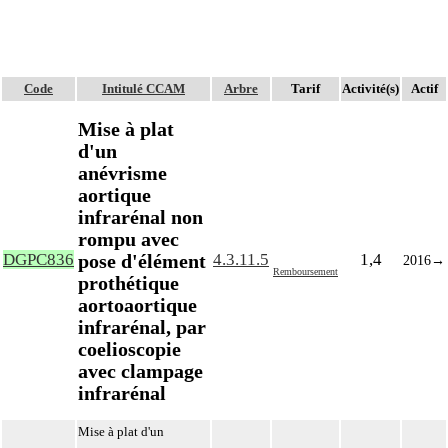
Code
Intitulé CCAM
Arbre
Tarif
Activité(s)
Actif
Mise à plat
d'un
anévrisme
aortique
infrarénal non
rompu avec
pose d'élément
DGPC836
4.3.11.5
1,4
2016
→
Remboursement
prothétique
aortoaortique
infrarénal, par
coelioscopie
avec clampage
infrarénal
Mise à plat d'un