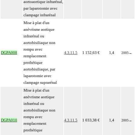
aortoaortique infrarénal,
par laparotomie avec
clampage infrarénal
Mise à plat d'un
anévrisme aortique
infrarénal ou
aortobisiliaque non
rompu avec
DGPA008
4.3.11.5
1 152,63 €
1,4
2005
→
remplacement
prothétique
aortobisiliaque, par
laparotomie avec
clampage suprarénal
Mise à plat d'un
anévrisme aortique
infrarénal ou
aortobisiliaque non
rompu avec
DGPA010
4.3.11.5
1 033,38 €
1,4
2005
→
remplacement
prothétique