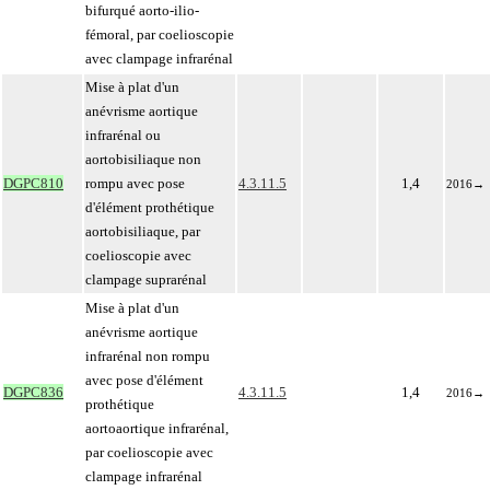
bifurqué aorto-ilio-
fémoral, par coelioscopie
avec clampage infrarénal
Mise à plat d'un
anévrisme aortique
infrarénal ou
aortobisiliaque non
DGPC810
rompu avec pose
4.3.11.5
1,4
2016
→
d'élément prothétique
aortobisiliaque, par
coelioscopie avec
clampage suprarénal
Mise à plat d'un
anévrisme aortique
infrarénal non rompu
avec pose d'élément
DGPC836
4.3.11.5
1,4
2016
→
prothétique
aortoaortique infrarénal,
par coelioscopie avec
clampage infrarénal