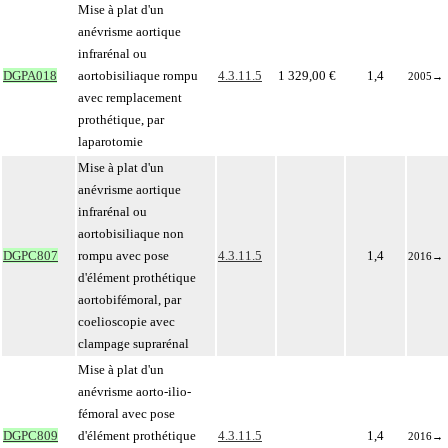
Mise à plat d'un
anévrisme aortique
infrarénal ou
DGPA018
aortobisiliaque rompu
4.3.11.5
1 329,00 €
1,4
2005
→
avec remplacement
prothétique, par
laparotomie
Mise à plat d'un
anévrisme aortique
infrarénal ou
aortobisiliaque non
DGPC807
rompu avec pose
4.3.11.5
1,4
2016
→
d'élément prothétique
aortobifémoral, par
coelioscopie avec
clampage suprarénal
Mise à plat d'un
anévrisme aorto-ilio-
fémoral avec pose
DGPC809
d'élément prothétique
4.3.11.5
1,4
2016
→