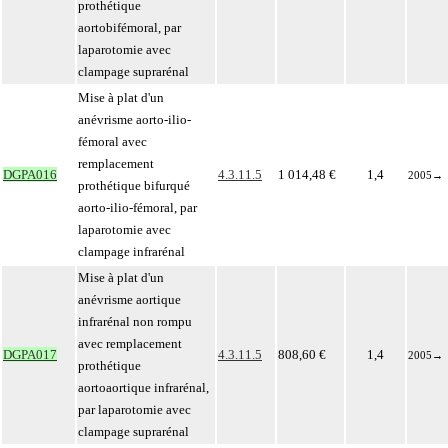
prothétique
aortobifémoral, par
laparotomie avec
clampage suprarénal
Mise à plat d'un
anévrisme aorto-ilio-
fémoral avec
remplacement
DGPA016
4.3.11.5
1 014,48 €
1,4
2005
→
prothétique bifurqué
aorto-ilio-fémoral, par
laparotomie avec
clampage infrarénal
Mise à plat d'un
anévrisme aortique
infrarénal non rompu
avec remplacement
DGPA017
4.3.11.5
808,60 €
1,4
2005
→
prothétique
aortoaortique infrarénal,
par laparotomie avec
clampage suprarénal