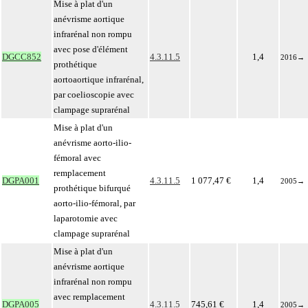
Mise à plat d'un
anévrisme aortique
infrarénal non rompu
avec pose d'élément
DGCC852
4.3.11.5
1,4
2016
→
prothétique
aortoaortique infrarénal,
par coelioscopie avec
clampage suprarénal
Mise à plat d'un
anévrisme aorto-ilio-
fémoral avec
remplacement
DGPA001
4.3.11.5
1 077,47 €
1,4
2005
→
prothétique bifurqué
aorto-ilio-fémoral, par
laparotomie avec
clampage suprarénal
Mise à plat d'un
anévrisme aortique
infrarénal non rompu
avec remplacement
DGPA005
4.3.11.5
745,61 €
1,4
2005
→