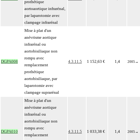
prothétique
aortoaortique infrarénal,
par laparotomie avec
clampage infrarénal
Mise à plat d'un
anévrisme aortique
infrarénal ou
aortobisiliaque non
rompu avec
DGPA008
4.3.11.5
1 152,63 €
1,4
2005
→
remplacement
prothétique
aortobisiliaque, par
laparotomie avec
clampage suprarénal
Mise à plat d'un
anévrisme aortique
infrarénal ou
aortobisiliaque non
rompu avec
DGPA010
4.3.11.5
1 033,38 €
1,4
2005
→
remplacement