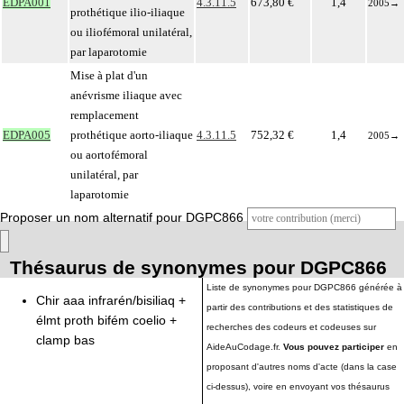
EDPA001
4.3.11.5
673,80 €
1,4
2005
→
prothétique ilio-iliaque
ou iliofémoral unilatéral,
par laparotomie
Mise à plat d'un
anévrisme iliaque avec
remplacement
EDPA005
prothétique aorto-iliaque
4.3.11.5
752,32 €
1,4
2005
→
ou aortofémoral
unilatéral, par
laparotomie
Proposer un nom alternatif pour DGPC866
Thésaurus de synonymes pour DGPC866
Liste de synonymes pour DGPC866 générée à
Chir aaa infrarén/bisiliaq +
partir des contributions et des statistiques de
élmt proth bifém coelio +
recherches des codeurs et codeuses sur
clamp bas
AideAuCodage.fr.
Vous pouvez participer
en
proposant d'autres noms d'acte (dans la case
ci-dessus), voire en envoyant vos thésaurus