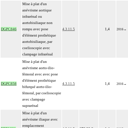
Mise à plat d'un
anévrisme aortique
infrarénal ou
aortobisiliaque non
DGPC846
rompu avec pose
4.3.11.5
1,4
2016
→
d'élément prothétique
aortobisiliaque, par
coelioscopie avec
clampage infrarénal
Mise à plat d'un
anévrisme aorto-ilio-
fémoral avec avec pose
d'élément prothétique
DGPC858
4.3.11.5
1,4
2016
→
bifurqué aorto-ilio-
fémoral, par coelioscopie
avec clampage
suprarénal
Mise à plat d'un
anévrisme iliaque avec
remplacement