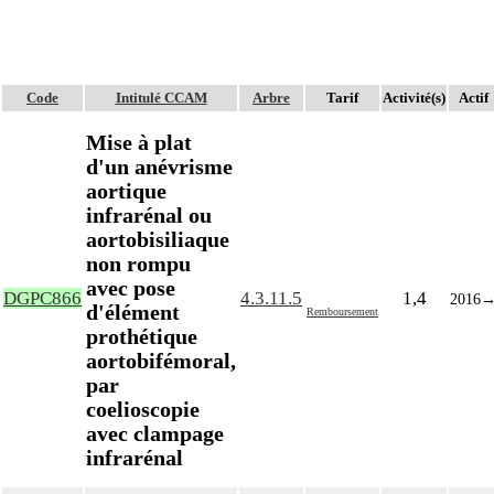
Code
Intitulé CCAM
Arbre
Tarif
Activité(s)
Actif
Mise à plat
d'un anévrisme
aortique
infrarénal ou
aortobisiliaque
non rompu
avec pose
DGPC866
4.3.11.5
1,4
2016
d'élément
Remboursement
prothétique
aortobifémoral,
par
coelioscopie
avec clampage
infrarénal