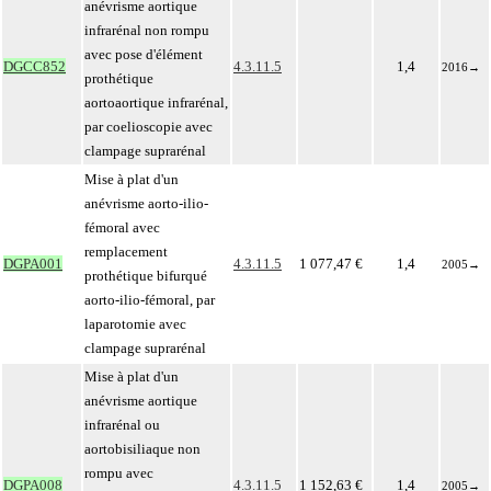
anévrisme aortique
infrarénal non rompu
avec pose d'élément
DGCC852
4.3.11.5
1,4
2016
→
prothétique
aortoaortique infrarénal,
par coelioscopie avec
clampage suprarénal
Mise à plat d'un
anévrisme aorto-ilio-
fémoral avec
remplacement
DGPA001
4.3.11.5
1 077,47 €
1,4
2005
→
prothétique bifurqué
aorto-ilio-fémoral, par
laparotomie avec
clampage suprarénal
Mise à plat d'un
anévrisme aortique
infrarénal ou
aortobisiliaque non
rompu avec
DGPA008
4.3.11.5
1 152,63 €
1,4
2005
→