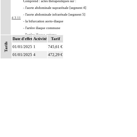
Comprend : actes thérapeutiques sur :
- l'aorte abdominale suprarénale [segment 4]
- l'aorte abdominale infrarénale [segment 5]
4.3.11
- la bifurcation aorto-iliaque
- l'artère iliaque commune
- l'artère iliaque externe
Date d'effet
Activité
Tarif
Par résection-anastomose d'un vaisseau, on entend : résection d'un axe
Tarifs
4
01/01/2025
1
745,61 €
vasculaire avec restauration de la continuité par anastomose.
01/01/2025
4
472,29 €
Par recanalisation intraluminale d'un vaisseau, on entend : rétablissement de la
4
circulation dans un vaisseau par forage guidé d'une néolumière au travers d'un
obstacle totalement obstructif. Elle inclut la dilatation du vaisseau.
Par endoprothèse vasculaire, on entend : prothèse vasculaire non couverte,
4
posée par voie vasculaire transcutanée.
Par acte intravasculaire suprasélectif, on entend : acte par cathétérisme d'un
4
vaisseau par microcathéter coaxial guidé.
Par acte intravasculaire sélectif ou hypersélectif, on entend : acte par
4
cathétérisme d'une branche d'un vaisseau quel que soit son ordre de division,
par sonde guidée.
Par acte intravasculaire global, on entend : acte par cathétérisme du tronc d'un
4
vaisseau principal - aorte, veine cave - par sonde guidée.