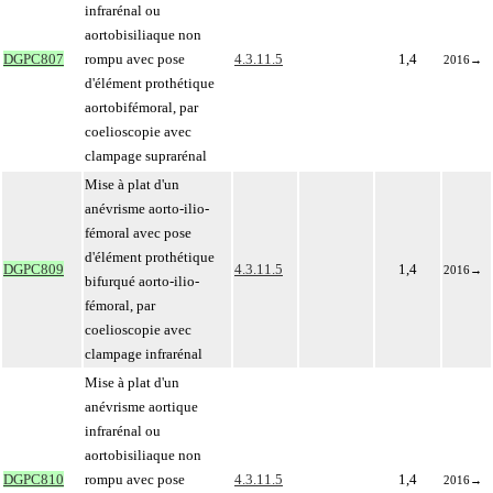
infrarénal ou
aortobisiliaque non
DGPC807
rompu avec pose
4.3.11.5
1,4
2016
→
d'élément prothétique
aortobifémoral, par
coelioscopie avec
clampage suprarénal
Mise à plat d'un
anévrisme aorto-ilio-
fémoral avec pose
d'élément prothétique
DGPC809
4.3.11.5
1,4
2016
→
bifurqué aorto-ilio-
fémoral, par
coelioscopie avec
clampage infrarénal
Mise à plat d'un
anévrisme aortique
infrarénal ou
aortobisiliaque non
DGPC810
rompu avec pose
4.3.11.5
1,4
2016
→