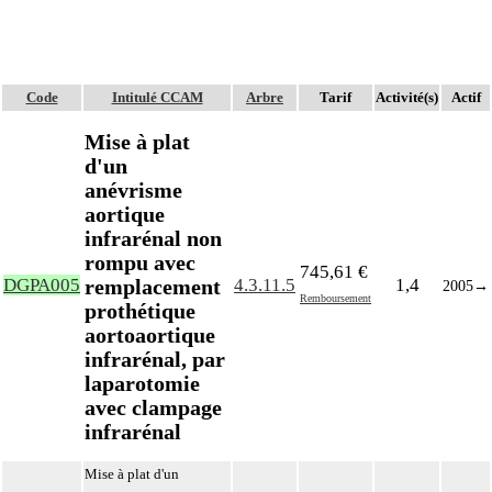
Code
Intitulé CCAM
Arbre
Tarif
Activité(s)
Actif
Mise à plat
d'un
anévrisme
aortique
infrarénal non
rompu avec
745,61 €
remplacement
DGPA005
4.3.11.5
1,4
2005
→
Remboursement
prothétique
aortoaortique
infrarénal, par
laparotomie
avec clampage
infrarénal
Mise à plat d'un