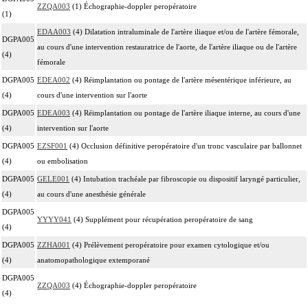
ZZQA003
(1) Échographie-doppler peropératoire
(1)
EDAA003
(4) Dilatation intraluminale de l'artère iliaque et/ou de l'artère fémorale,
DGPA005
au cours d'une intervention restauratrice de l'aorte, de l'artère iliaque ou de l'artère
(4)
fémorale
DGPA005
EDEA002
(4) Réimplantation ou pontage de l'artère mésentérique inférieure, au
(4)
cours d'une intervention sur l'aorte
DGPA005
EDEA003
(4) Réimplantation ou pontage de l'artère iliaque interne, au cours d'une
(4)
intervention sur l'aorte
DGPA005
EZSF001
(4) Occlusion définitive peropératoire d'un tronc vasculaire par ballonnet
(4)
ou embolisation
DGPA005
GELE001
(4) Intubation trachéale par fibroscopie ou dispositif laryngé particulier,
(4)
au cours d'une anesthésie générale
DGPA005
YYYY041
(4) Supplément pour récupération peropératoire de sang
(4)
DGPA005
ZZHA001
(4) Prélèvement peropératoire pour examen cytologique et/ou
(4)
anatomopathologique extemporané
DGPA005
ZZQA003
(4) Échographie-doppler peropératoire
(4)