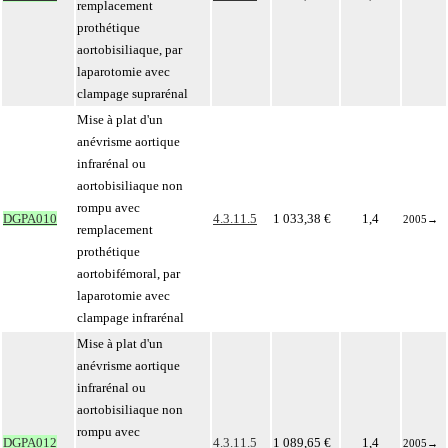
remplacement
prothétique
aortobisiliaque, par
laparotomie avec
clampage suprarénal
Mise à plat d'un
anévrisme aortique
infrarénal ou
aortobisiliaque non
rompu avec
DGPA010
4.3.11.5
1 033,38 €
1,4
2005
→
remplacement
prothétique
aortobifémoral, par
laparotomie avec
clampage infrarénal
Mise à plat d'un
anévrisme aortique
infrarénal ou
aortobisiliaque non
rompu avec
DGPA012
4.3.11.5
1 089,65 €
1,4
2005
→