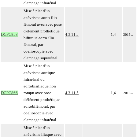
clampage infrarénal
Mise à plat d'un
anévrisme aorto-ilio-
fémoral avec avec pose
d'élément prothétique
DGPC858
4.3.11.5
1,4
2016
→
bifurqué aorto-ilio-
fémoral, par
coelioscopie avec
clampage suprarénal
Mise à plat d'un
anévrisme aortique
infrarénal ou
aortobisiliaque non
DGPC866
rompu avec pose
4.3.11.5
1,4
2016
→
d'élément prothétique
aortobifémoral, par
coelioscopie avec
clampage infrarénal
Mise à plat d'un
anévrisme iliaque avec