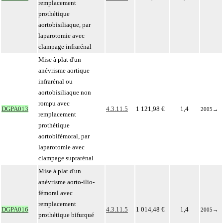
remplacement
prothétique
aortobisiliaque, par
laparotomie avec
clampage infrarénal
Mise à plat d'un
anévrisme aortique
infrarénal ou
aortobisiliaque non
rompu avec
DGPA013
4.3.11.5
1 121,98 €
1,4
2005
→
remplacement
prothétique
aortobifémoral, par
laparotomie avec
clampage suprarénal
Mise à plat d'un
anévrisme aorto-ilio-
fémoral avec
remplacement
DGPA016
4.3.11.5
1 014,48 €
1,4
2005
→
prothétique bifurqué