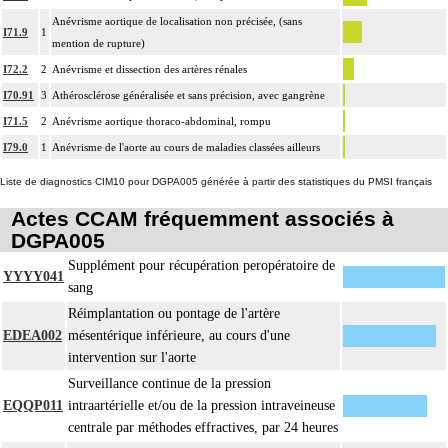
4
- choix du niveau d'hypothermie
Anévrisme aortique de localisation non précisée, (sans
I71.9
1
- choix du débit de CEC
mention de rupture)
- décision d'arrêt circulatoire
I72.2
2
Anévrisme et dissection des artères rénales
- définition des protocoles de remplissage
I70.91
3
Athérosclérose généralisée et sans précision, avec gangrène
- décision de cardioplégie
I71.5
2
Anévrisme aortique thoraco-abdominal, rompu
- décision d'assistance circulatoire.
I79.0
1
Anévrisme de l'aorte au cours de maladies classées ailleurs
4
La suture d'un vaisseau inclut l'angioplastie d'élargissement.
4
Le pontage artériel inclut la thromboendartériectomie de contigüité.
Liste de diagnostics CIM10 pour DGPA005 générée à partir des statistiques du PMSI français
Les actes sur le thorax, par thoracoscopie incluent l'évacuation de collection
Actes CCAM fréquemment associés à
4
intrathoracique associée, la pose de drain pleural et/ou péricardique.
DGPA005
Les actes sur le thorax, par thoracotomie incluent l'évacuation de collection
4
Supplément pour récupération peropératoire de
intrathoracique associée, la pose de drain pleural et/ou péricardique.
YYYY041
sang
Les actes avec dérivation vasculaire [shunt] incluent la pose d'une dérivation
4
Réimplantation ou pontage de l'artère
inerte ou pulsée, et son ablation.
EDEA002
mésentérique inférieure, au cours d'une
Facturation : les suppléments de numérisation ou la radioscopie de longue
intervention sur l'aorte
4
durée sous ampli de brillance (chapitre 19) ne peuvent pas être facturés avec les
Surveillance continue de la pression
actes diagnostiques ou thérapeutiques de radiologie vasculaire
EQQP011
intraartérielle et/ou de la pression intraveineuse
centrale par méthodes effractives, par 24 heures