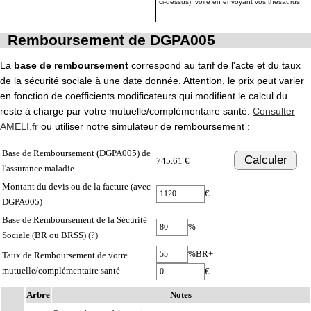
ci-dessus), voire en envoyant vos thésaurus
Remboursement de DGPA005
La
base de remboursement
correspond au tarif de l'acte et du taux
de la sécurité sociale à une date donnée. Attention, le prix peut varier
en fonction de coefficients modificateurs qui modifient le calcul du
reste à charge par votre mutuelle/complémentaire santé.
Consulter
AMELI.fr
ou utiliser notre simulateur de remboursement :
Base de Remboursement (DGPA005) de
Calculer
745.61 €
l'assurance maladie
Montant du devis ou de la facture (avec
€
DGPA005)
Base de Remboursement de la Sécurité
%
Sociale (BR ou BRSS)
(?)
%BR+
Taux de Remboursement de votre
mutuelle/complémentaire santé
€
Arbre
Notes