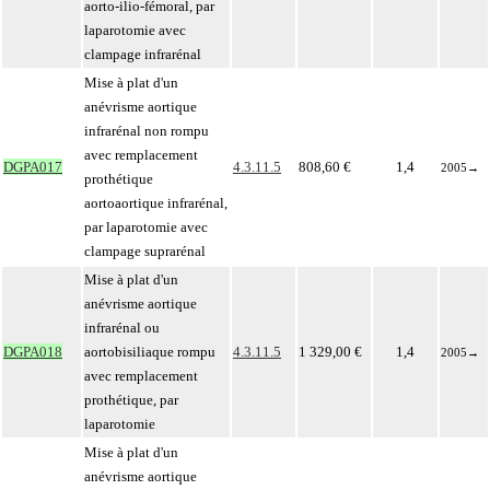
aorto-ilio-fémoral, par
laparotomie avec
clampage infrarénal
Mise à plat d'un
anévrisme aortique
infrarénal non rompu
avec remplacement
DGPA017
4.3.11.5
808,60 €
1,4
2005
→
prothétique
aortoaortique infrarénal,
par laparotomie avec
clampage suprarénal
Mise à plat d'un
anévrisme aortique
infrarénal ou
DGPA018
aortobisiliaque rompu
4.3.11.5
1 329,00 €
1,4
2005
→
avec remplacement
prothétique, par
laparotomie
Mise à plat d'un
anévrisme aortique