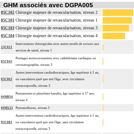
GHM associés avec DGPA005
05C102
Chirurgie majeure de revascularisation, niveau 2
05C101
Chirurgie majeure de revascularisation, niveau 1
05C103
Chirurgie majeure de revascularisation, niveau 3
05C104
Chirurgie majeure de revascularisation, niveau 4
Interventions chirurgicales avec autres motifs de recours aux
23C021
services de santé, niveau 1
Pontages aortocoronariens avec cathétérisme cardiaque ou
05C043
coronarographie, niveau 3
Autres interventions cardiothoraciques, âge supérieur à 1 an,
05C063
ou vasculaires quel que soit l'âge, avec circulation
extracorporelle, niveau 3
Pneumonies et pleurésies banales, âge supérieur à 17 ans,
04M054
niveau 4
04M123
Pneumothorax, niveau 3
Autres interventions cardiothoraciques, âge supérieur à 1 an,
05C083
ou vasculaires quel que soit l'âge, sans circulation
extracorporelle, niveau 3