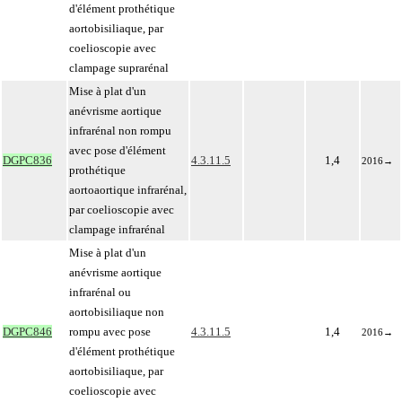
d'élément prothétique
aortobisiliaque, par
coelioscopie avec
clampage suprarénal
Mise à plat d'un
anévrisme aortique
infrarénal non rompu
avec pose d'élément
DGPC836
4.3.11.5
1,4
2016
→
prothétique
aortoaortique infrarénal,
par coelioscopie avec
clampage infrarénal
Mise à plat d'un
anévrisme aortique
infrarénal ou
aortobisiliaque non
DGPC846
rompu avec pose
4.3.11.5
1,4
2016
→
d'élément prothétique
aortobisiliaque, par
coelioscopie avec