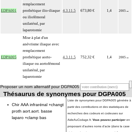
remplacement
EDPA001
prothétique ilio-iliaque
4.3.11.5
673,80 €
1,4
2005
→
ou iliofémoral
unilatéral, par
laparotomie
Mise à plat d'un
anévrisme iliaque avec
remplacement
EDPA005
prothétique aorto-
4.3.11.5
752,32 €
1,4
2005
→
iliaque ou aortofémoral
unilatéral, par
laparotomie
Proposer un nom alternatif pour DGPA005
Thésaurus de synonymes pour DGPA005
Liste de synonymes pour DGPA005 générée à
Chir AAA infrarénal +changt
partir des contributions et des statistiques de
proth aort.aort. basse
recherches des codeurs et codeuses sur
laparo +clamp bas
AideAuCodage.fr.
Vous pouvez participer
en
proposant d'autres noms d'acte (dans la case