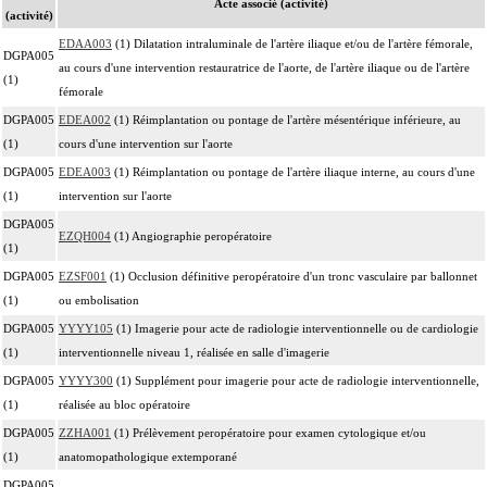
Acte associé (activité)
(activité)
EDAA003
(1) Dilatation intraluminale de l'artère iliaque et/ou de l'artère fémorale,
DGPA005
au cours d'une intervention restauratrice de l'aorte, de l'artère iliaque ou de l'artère
(1)
fémorale
DGPA005
EDEA002
(1) Réimplantation ou pontage de l'artère mésentérique inférieure, au
(1)
cours d'une intervention sur l'aorte
DGPA005
EDEA003
(1) Réimplantation ou pontage de l'artère iliaque interne, au cours d'une
(1)
intervention sur l'aorte
DGPA005
EZQH004
(1) Angiographie peropératoire
(1)
DGPA005
EZSF001
(1) Occlusion définitive peropératoire d'un tronc vasculaire par ballonnet
(1)
ou embolisation
DGPA005
YYYY105
(1) Imagerie pour acte de radiologie interventionnelle ou de cardiologie
(1)
interventionnelle niveau 1, réalisée en salle d'imagerie
DGPA005
YYYY300
(1) Supplément pour imagerie pour acte de radiologie interventionnelle,
(1)
réalisée au bloc opératoire
DGPA005
ZZHA001
(1) Prélèvement peropératoire pour examen cytologique et/ou
(1)
anatomopathologique extemporané
DGPA005