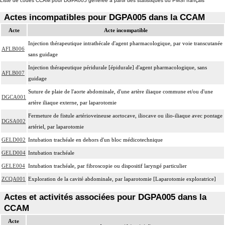
Liste de codes CCAM pour DGPA005 générée à partir des statistiques du PMSI français
Actes incompatibles pour DGPA005 dans la CCAM
Acte
Acte incompatible
Injection thérapeutique intrathécale d'agent pharmacologique, par voie transcutanée
AFLB006
sans guidage
Injection thérapeutique péridurale [épidurale] d'agent pharmacologique, sans
AFLB007
guidage
Suture de plaie de l'aorte abdominale, d'une artère iliaque commune et/ou d'une
DGCA001
artère iliaque externe, par laparotomie
Fermeture de fistule artérioveineuse aortocave, iliocave ou ilio-iliaque avec pontage
DGSA002
artériel, par laparotomie
GELD002
Intubation trachéale en dehors d'un bloc médicotechnique
GELD004
Intubation trachéale
GELE004
Intubation trachéale, par fibroscopie ou dispositif laryngé particulier
ZCQA001
Exploration de la cavité abdominale, par laparotomie [Laparotomie exploratrice]
Actes et activités associées pour DGPA005 dans la
CCAM
Acte