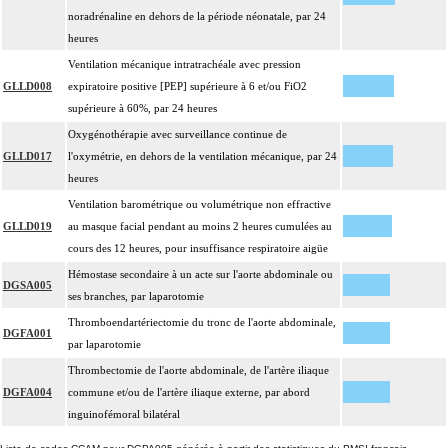
noradrénaline en dehors de la période néonatale, par 24
heures
Ventilation mécanique intratrachéale avec pression
GLLD008
expiratoire positive [PEP] supérieure à 6 et/ou FiO2
supérieure à 60%, par 24 heures
Oxygénothérapie avec surveillance continue de
GLLD017
l'oxymétrie, en dehors de la ventilation mécanique, par 24
heures
Ventilation barométrique ou volumétrique non effractive
GLLD019
au masque facial pendant au moins 2 heures cumulées au
cours des 12 heures, pour insuffisance respiratoire aigüe
Hémostase secondaire à un acte sur l'aorte abdominale ou
DGSA005
ses branches, par laparotomie
Thromboendartériectomie du tronc de l'aorte abdominale,
DGFA001
par laparotomie
Thrombectomie de l'aorte abdominale, de l'artère iliaque
DGFA004
commune et/ou de l'artère iliaque externe, par abord
inguinofémoral bilatéral