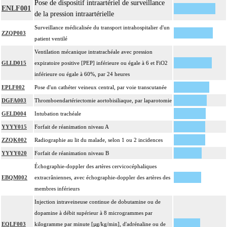
Pose de dispositif intraartériel de surveillance
ENLF001
de la pression intraartérielle
Surveillance médicalisée du transport intrahospitalier d'un
ZZQP003
patient ventilé
Ventilation mécanique intratrachéale avec pression
GLLD015
expiratoire positive [PEP] inférieure ou égale à 6 et FiO2
inférieure ou égale à 60%, par 24 heures
EPLF002
Pose d'un cathéter veineux central, par voie transcutanée
DGFA003
Thromboendartériectomie aortobisiliaque, par laparotomie
GELD004
Intubation trachéale
YYYY015
Forfait de réanimation niveau A
ZZQK002
Radiographie au lit du malade, selon 1 ou 2 incidences
YYYY020
Forfait de réanimation niveau B
Échographie-doppler des artères cervicocéphaliques
EBQM002
extracrâniennes, avec échographie-doppler des artères des
membres inférieurs
Injection intraveineuse continue de dobutamine ou de
dopamine à débit supérieur à 8 microgrammes par
EQLF003
kilogramme par minute [µg/kg/min], d'adrénaline ou de