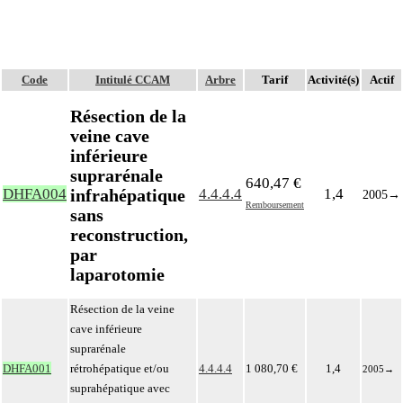
Code
Intitulé CCAM
Arbre
Tarif
Activité(s)
Actif
Résection de la
veine cave
inférieure
suprarénale
640,47 €
infrahépatique
DHFA004
4.4.4.4
1,4
2005
→
Remboursement
sans
reconstruction,
par
laparotomie
Résection de la veine
cave inférieure
suprarénale
DHFA001
rétrohépatique et/ou
4.4.4.4
1 080,70 €
1,4
2005
→
suprahépatique avec