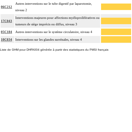
Autres interventions sur le tube digestif par laparotomie,
06C212
niveau 2
Interventions majeures pour affections myéloprolifératives ou
17C043
tumeurs de siège imprécis ou diffus, niveau 3
05C184
Autres interventions sur le système circulatoire, niveau 4
10C034
Interventions sur les glandes surrénales, niveau 4
Liste de GHM pour DHFA004 générée à partir des statistiques du PMSI français