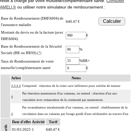
reste à charge par votre mutuelle/complémentaire santé.
Consulter
AMELI.fr
ou utiliser notre simulateur de remboursement :
Base de Remboursement (DHFA004) de
Calculer
640.47 €
l'assurance maladie
Montant du devis ou de la facture (avec
€
DHFA004)
Base de Remboursement de la Sécurité
%
Sociale (BR ou BRSS)
(?)
%BR+
Taux de Remboursement de votre
mutuelle/complémentaire santé
€
Arbre
Notes
4.4.4.4
Comprend : résection de la veine cave inférieure pour exérèse de tumeur
Par résection-anastomose d'un vaisseau, on entend : résection d'un axe
4
vasculaire avec restauration de la continuité par anastomose.
Par recanalisation intraluminale d'un vaisseau, on entend : rétablissement de la
4
circulation dans un vaisseau par forage guidé d'une néolumière au travers d'un
obstacle totalement obstructif. Elle inclut la dilatation du vaisseau.
Date d'effet
Activité
Tarif
Tarifs
Par endoprothèse vasculaire, on entend : prothèse vasculaire non couverte,
01/01/2025
1
640,47 €
4