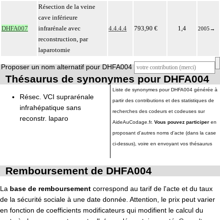
Résection de la veine
cave inférieure
DHFA007
infrarénale avec
4.4.4.4
793,90 €
1,4
2005
→
reconstruction, par
laparotomie
Proposer un nom alternatif pour DHFA004
Thésaurus de synonymes pour DHFA004
Liste de synonymes pour DHFA004 générée à
Résec. VCI suprarénale
partir des contributions et des statistiques de
infrahépatique sans
recherches des codeurs et codeuses sur
reconstr. laparo
AideAuCodage.fr.
Vous pouvez participer
en
proposant d'autres noms d'acte (dans la case
ci-dessus), voire en envoyant vos thésaurus
Remboursement de DHFA004
La
base de remboursement
correspond au tarif de l'acte et du taux
de la sécurité sociale à une date donnée. Attention, le prix peut varier
en fonction de coefficients modificateurs qui modifient le calcul du