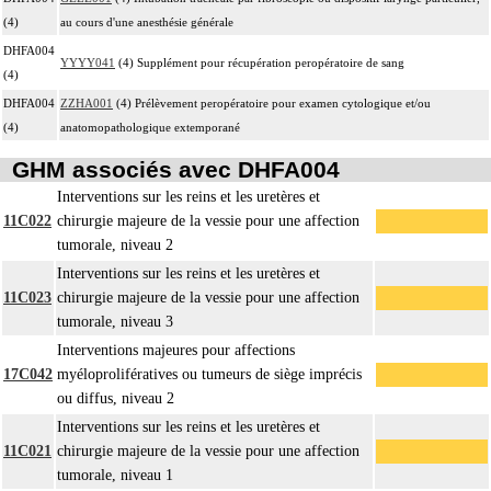
(4)
au cours d'une anesthésie générale
DHFA004
YYYY041
(4) Supplément pour récupération peropératoire de sang
(4)
DHFA004
ZZHA001
(4) Prélèvement peropératoire pour examen cytologique et/ou
(4)
anatomopathologique extemporané
GHM associés avec DHFA004
Interventions sur les reins et les uretères et
11C022
chirurgie majeure de la vessie pour une affection
tumorale, niveau 2
Interventions sur les reins et les uretères et
11C023
chirurgie majeure de la vessie pour une affection
tumorale, niveau 3
Interventions majeures pour affections
17C042
myéloprolifératives ou tumeurs de siège imprécis
ou diffus, niveau 2
Interventions sur les reins et les uretères et
11C021
chirurgie majeure de la vessie pour une affection
tumorale, niveau 1