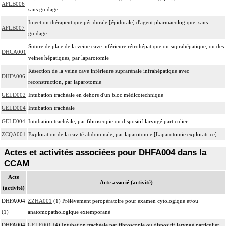
AFLB006
sans guidage
Injection thérapeutique péridurale [épidurale] d'agent pharmacologique, sans
AFLB007
guidage
Suture de plaie de la veine cave inférieure rétrohépatique ou suprahépatique, ou des
DHCA001
veines hépatiques, par laparotomie
Résection de la veine cave inférieure suprarénale infrahépatique avec
DHFA006
reconstruction, par laparotomie
GELD002
Intubation trachéale en dehors d'un bloc médicotechnique
GELD004
Intubation trachéale
GELE004
Intubation trachéale, par fibroscopie ou dispositif laryngé particulier
ZCQA001
Exploration de la cavité abdominale, par laparotomie [Laparotomie exploratrice]
Actes et activités associées pour DHFA004 dans la
CCAM
Acte
Acte associé (activité)
(activité)
DHFA004
ZZHA001
(1) Prélèvement peropératoire pour examen cytologique et/ou
(1)
anatomopathologique extemporané
DHFA004
GELE001
(4) Intubation trachéale par fibroscopie ou dispositif laryngé particulier,