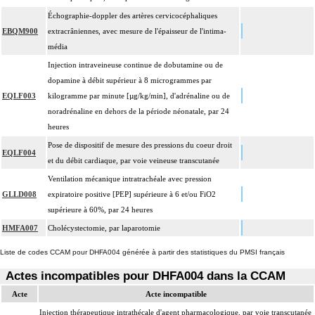
Échographie-doppler des artères cervicocéphaliques
EBQM900
extracrâniennes, avec mesure de l'épaisseur de l'intima-
média
Injection intraveineuse continue de dobutamine ou de
dopamine à débit supérieur à 8 microgrammes par
EQLF003
kilogramme par minute [µg/kg/min], d'adrénaline ou de
noradrénaline en dehors de la période néonatale, par 24
heures
Pose de dispositif de mesure des pressions du coeur droit
EQLF004
et du débit cardiaque, par voie veineuse transcutanée
Ventilation mécanique intratrachéale avec pression
GLLD008
expiratoire positive [PEP] supérieure à 6 et/ou FiO2
supérieure à 60%, par 24 heures
HMFA007
Cholécystectomie, par laparotomie
Liste de codes CCAM pour DHFA004 générée à partir des statistiques du PMSI français
Actes incompatibles pour DHFA004 dans la CCAM
Acte
Acte incompatible
Injection thérapeutique intrathécale d'agent pharmacologique, par voie transcutanée