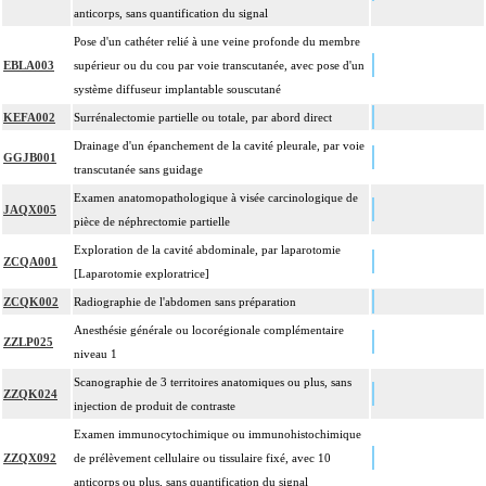
intrathoracique associée, la pose de drain pleural et/ou péricardique.
anticorps, sans quantification du signal
Les actes avec dérivation vasculaire [shunt] incluent la pose d'une dérivation
Pose d'un cathéter relié à une veine profonde du membre
4
inerte ou pulsée, et son ablation.
EBLA003
supérieur ou du cou par voie transcutanée, avec pose d'un
Facturation : les suppléments de numérisation ou la radioscopie de longue
système diffuseur implantable souscutané
4
durée sous ampli de brillance (chapitre 19) ne peuvent pas être facturés avec les
KEFA002
Surrénalectomie partielle ou totale, par abord direct
actes diagnostiques ou thérapeutiques de radiologie vasculaire
Drainage d'un épanchement de la cavité pleurale, par voie
GGJB001
transcutanée sans guidage
Examen anatomopathologique à visée carcinologique de
JAQX005
pièce de néphrectomie partielle
Exploration de la cavité abdominale, par laparotomie
ZCQA001
[Laparotomie exploratrice]
ZCQK002
Radiographie de l'abdomen sans préparation
Anesthésie générale ou locorégionale complémentaire
ZZLP025
niveau 1
Scanographie de 3 territoires anatomiques ou plus, sans
ZZQK024
injection de produit de contraste
Examen immunocytochimique ou immunohistochimique
ZZQX092
de prélèvement cellulaire ou tissulaire fixé, avec 10
anticorps ou plus, sans quantification du signal