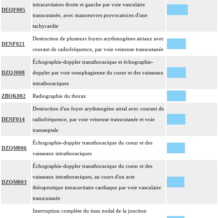
intracavitaires droite et gauche par voie vasculaire
DEQF005
transcutanée, avec manoeuvres provocatrices d'une
tachycardie
Destruction de plusieurs foyers arythmogènes atriaux avec
DENF021
courant de radiofréquence, par voie veineuse transcutanée
Échographie-doppler transthoracique et échographie-
DZQJ008
doppler par voie oesophagienne du coeur et des vaisseaux
intrathoraciques
ZBQK002
Radiographie du thorax
Destruction d'un foyer arythmogène atrial avec courant de
DENF014
radiofréquence, par voie veineuse transcutanée et voie
transseptale
Échographie-doppler transthoracique du coeur et des
DZQM006
vaisseaux intrathoraciques
Échographie-doppler transthoracique du coeur et des
vaisseaux intrathoraciques, au cours d'un acte
DZQM003
thérapeutique intracavitaire cardiaque par voie vasculaire
transcutanée
Interruption complète du tissu nodal de la jonction