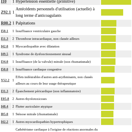
I10
1
Hypertension essentielle (primitive)
Antécédents personnels d'utilisation (actuelle) à
Z92.1
1
long terme d'anticoagulants
R00.2
1
Palpitations
I50.1
1
Insuffisance ventriculaire gauche
I51.3
2
Thrombose intracardiaque, non classée ailleurs
I42.0
1
Myocardiopathie avec dilatation
I49.5
1
Syndrome de dysfonctionnement sinusal
I34.0
1
Insuffisance (de la valvule) mitrale (non rhumatismale)
I50.0
1
Insuffisance cardiaque congestive
Effets indésirables d'autres anti-arythmisants, non classés
Y52.2
1
ailleurs au cours de leur usage thérapeutique
I31.3
2
Épanchement péricardique (non inflammatoire)
E05.8
2
Autres thyréotoxicoses
I48.4
2
Flutter auriculaire atypique
I05.0
1
Sténose mitrale (rhumatismale)
I42.2
1
Autres myocardiopathies hypertrophiques
Cathétérisme cardiaque à l'origine de réactions anormales du