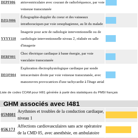
DEPF006
atrioventriculaire avec courant de radiofréquence, par voie
veineuse transcutanée
Échographie-doppler du coeur et des vaisseaux
DZQJ006
intrathoraciques par voie oesophagienne, au lit du malade
Imagerie pour acte de radiologie interventionnelle ou de
YYYY110
cardiologie interventionnelle niveau 2, réalisée en salle
d'imagerie
Choc électrique cardiaque à basse énergie, par voie
DERF001
vasculaire transcutanée
Exploration électrophysiologique cardiaque par sonde
DEQF004
intracavitaire droite par voie veineuse transcutanée, avec
manoeuvres provocatrices d'une tachycardie à l'étage atrial
Liste de codes CCAM pour I481 générée à partir des statistiques du PMSI français
GHM associés avec I481
Arythmies et troubles de la conduction cardiaque,
05M081
niveau 1
Affections cardiovasculaires sans acte opératoire
05K17J
de la CMD 05, avec anesthésie, en ambulatoire