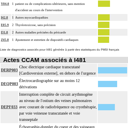
Y84.0
1
patient ou de complications ultérieures, sans mention
d'accident au cours de l'intervention
I42.8
1
Autres myocardiopathies
E05.9
2
Thyréotoxicose, sans précision
I31.8
2
Autres maladies précisées du péricarde
Z45.0
1
Ajustement et entretien de dispositifs cardiaques
Liste de diagnostics associés pour I481 générée à partir des statistiques du PMSI français
Actes CCAM associés à I481
Choc électrique cardiaque transcutané
DERP003
[Cardioversion externe], en dehors de l'urgence
Électrocardiographie sur au moins 12
DEQP003
dérivations
Interruption complète de circuit arythmogène
au niveau de l'ostium des veines pulmonaires
DEPF033
avec courant de radiofréquence ou cryothérapie,
par voie veineuse transcutanée et voie
transseptale
Échographie-doppler du coeur et des vaisseaux