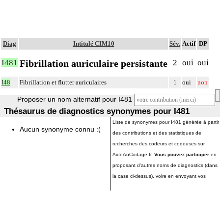
Diag
Intitulé CIM10
Sév.
Actif
DP
Fibrillation auriculaire persistante
I481
2
oui
oui
I48
Fibrillation et flutter auriculaires
1
oui
non
Proposer un nom alternatif pour I481
Thésaurus de diagnostics synonymes pour I481
Liste de synonymes pour I481 générée à partir
Aucun synonyme connu :(
des contributions et des statistiques de
recherches des codeurs et codeuses sur
AideAuCodage.fr.
Vous pouvez participer
en
proposant d'autres noms de diagnostics (dans
la case ci-dessus), voire en envoyant vos