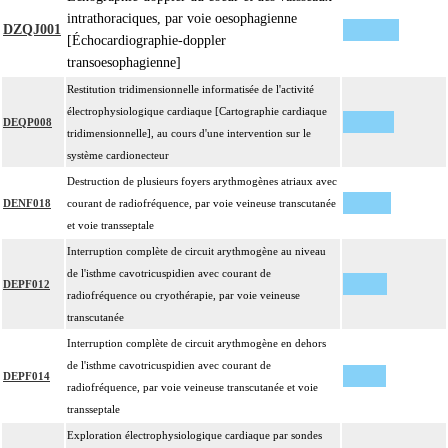
intrathoraciques, par voie oesophagienne
DZQJ001
[Échocardiographie-doppler
transoesophagienne]
Restitution tridimensionnelle informatisée de l'activité
électrophysiologique cardiaque [Cartographie cardiaque
DEQP008
tridimensionnelle], au cours d'une intervention sur le
système cardionecteur
Destruction de plusieurs foyers arythmogènes atriaux avec
DENF018
courant de radiofréquence, par voie veineuse transcutanée
et voie transseptale
Interruption complète de circuit arythmogène au niveau
de l'isthme cavotricuspidien avec courant de
DEPF012
radiofréquence ou cryothérapie, par voie veineuse
transcutanée
Interruption complète de circuit arythmogène en dehors
de l'isthme cavotricuspidien avec courant de
DEPF014
radiofréquence, par voie veineuse transcutanée et voie
transseptale
Exploration électrophysiologique cardiaque par sondes