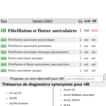
Diag
Intitulé CIM10
Sév.
Actif
DP
Fibrillation et flutter auriculaires
I48
1
oui
non
I480
Fibrillation auriculaire paroxystique
2
oui
oui
I481
Fibrillation auriculaire persistante
2
oui
oui
I482
Fibrillation auriculaire chronique [permanente]
2
oui
oui
I484
Flutter auriculaire atypique
2
oui
oui
I489
Fibrillation et flutter auriculaires, sans précision
2
oui
oui
I483
Flutter auriculaire typique
2
oui
oui
Proposer un nom alternatif pour I48
Thésaurus de diagnostics synonymes pour I48
Accès FA
AC par FA
Accès fibrillation auriculaire
AC/FA
Accès TACFA
AC/FA ancienne
ACFA