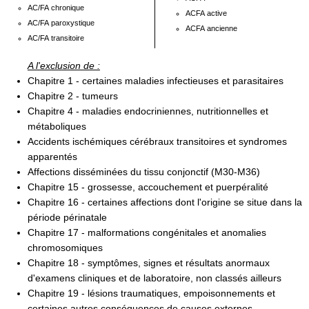
AC/FA chronique
ACFA active
AC/FA paroxystique
ACFA ancienne
AC/FA transitoire
A l'exclusion de :
Chapitre 1 - certaines maladies infectieuses et parasitaires
Chapitre 2 - tumeurs
Chapitre 4 - maladies endocriniennes, nutritionnelles et
métaboliques
Accidents ischémiques cérébraux transitoires et syndromes
apparentés
Affections disséminées du tissu conjonctif (M30-M36)
Chapitre 15 - grossesse, accouchement et puerpéralité
Chapitre 16 - certaines affections dont l'origine se situe dans la
période périnatale
Chapitre 17 - malformations congénitales et anomalies
chromosomiques
Chapitre 18 - symptômes, signes et résultats anormaux
d'examens cliniques et de laboratoire, non classés ailleurs
Chapitre 19 - lésions traumatiques, empoisonnements et
certaines autres conséquences de causes externes