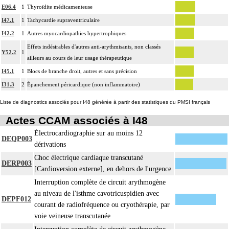
E06.4
1
Thyroïdite médicamenteuse
I47.1
1
Tachycardie supraventriculaire
I42.2
1
Autres myocardiopathies hypertrophiques
Effets indésirables d'autres anti-arythmisants, non classés
Y52.2
1
ailleurs au cours de leur usage thérapeutique
I45.1
1
Blocs de branche droit, autres et sans précision
I31.3
2
Épanchement péricardique (non inflammatoire)
Liste de diagnostics associés pour I48 générée à partir des statistiques du PMSI français
Actes CCAM associés à I48
Électrocardiographie sur au moins 12
DEQP003
dérivations
Choc électrique cardiaque transcutané
DERP003
[Cardioversion externe], en dehors de l'urgence
Interruption complète de circuit arythmogène
au niveau de l'isthme cavotricuspidien avec
DEPF012
courant de radiofréquence ou cryothérapie, par
voie veineuse transcutanée