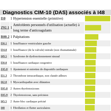
Diagnostics CIM-10 (DAS) associés à I48
I10
1
Hypertension essentielle (primitive)
Antécédents personnels d'utilisation (actuelle) à
Z92.1
1
long terme d'anticoagulants
R00.2
1
Palpitations
I50.1
1
Insuffisance ventriculaire gauche
I34.0
1
Insuffisance (de la valvule) mitrale (non rhumatismale)
I49.5
1
Syndrome de dysfonctionnement sinusal
I50.0
1
Insuffisance cardiaque congestive
Z45.0
1
Ajustement et entretien de dispositifs cardiaques
I51.3
2
Thrombose intracardiaque, non classée ailleurs
I42.0
1
Myocardiopathie avec dilatation
E05.8
2
Autres thyréotoxicoses
E05.9
2
Thyréotoxicose, sans précision
I45.5
2
Autre bloc cardiaque précisé
I48
1
Fibrillation et flutter auriculaires