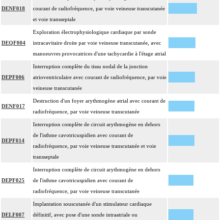
DENF018
courant de radiofréquence, par voie veineuse transcutanée
et voie transseptale
Exploration électrophysiologique cardiaque par sonde
DEQF004
intracavitaire droite par voie veineuse transcutanée, avec
manoeuvres provocatrices d'une tachycardie à l'étage atrial
Interruption complète du tissu nodal de la jonction
DEPF006
atrioventriculaire avec courant de radiofréquence, par voie
veineuse transcutanée
Destruction d'un foyer arythmogène atrial avec courant de
DENF017
radiofréquence, par voie veineuse transcutanée
Interruption complète de circuit arythmogène en dehors
de l'isthme cavotricuspidien avec courant de
DEPF014
radiofréquence, par voie veineuse transcutanée et voie
transseptale
Interruption complète de circuit arythmogène en dehors
DEPF025
de l'isthme cavotricuspidien avec courant de
radiofréquence, par voie veineuse transcutanée
Implantation souscutanée d'un stimulateur cardiaque
DELF007
définitif, avec pose d'une sonde intraatriale ou