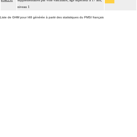
05K231
supplémentaires par voie vasculaire, âge supérieur à 17 ans,
niveau 1
Liste de GHM pour I48 générée à partir des statistiques du PMSI français