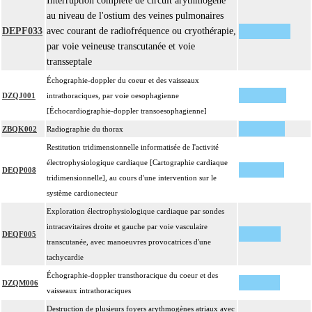
Interruption complète de circuit arythmogène
au niveau de l'ostium des veines pulmonaires
DEPF033
avec courant de radiofréquence ou cryothérapie,
par voie veineuse transcutanée et voie
transseptale
Échographie-doppler du coeur et des vaisseaux
DZQJ001
intrathoraciques, par voie oesophagienne
[Échocardiographie-doppler transoesophagienne]
ZBQK002
Radiographie du thorax
Restitution tridimensionnelle informatisée de l'activité
électrophysiologique cardiaque [Cartographie cardiaque
DEQP008
tridimensionnelle], au cours d'une intervention sur le
système cardionecteur
Exploration électrophysiologique cardiaque par sondes
intracavitaires droite et gauche par voie vasculaire
DEQF005
transcutanée, avec manoeuvres provocatrices d'une
tachycardie
Échographie-doppler transthoracique du coeur et des
DZQM006
vaisseaux intrathoraciques
Destruction de plusieurs foyers arythmogènes atriaux avec