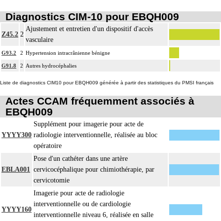
Par thoracotomie, on entend : tout abord de la cavité thoracique - sternotomie,
4
Diagnostics CIM-10 pour EBQH009
thoracotomie latérale, thoracotomie postérieure.
Ajustement et entretien d'un dispositif d'accès
La circulation extracorporelle [CEC] pour acte intrathoracique inclut, pour le
Z45.2
2
vasculaire
chirurgien, l'installation, la conduite de la circulation extracorporelle, et son
ablation. Elle inclut les responsabilités suivantes :
G93.2
2
Hypertension intracrânienne bénigne
- décision de l'indication et choix de la technique
G91.8
2
Autres hydrocéphalies
- pose et ablation des canules
Liste de diagnostics CIM10 pour EBQH009 générée à partir des statistiques du PMSI français
4
- choix du niveau d'hypothermie
- choix du débit de CEC
Actes CCAM fréquemment associés à
- décision d'arrêt circulatoire
EBQH009
- définition des protocoles de remplissage
Supplément pour imagerie pour acte de
- décision de cardioplégie
YYYY300
radiologie interventionnelle, réalisée au bloc
- décision d'assistance circulatoire.
opératoire
4
La suture d'un vaisseau inclut l'angioplastie d'élargissement.
Pose d'un cathéter dans une artère
4
Le pontage artériel inclut la thromboendartériectomie de contigüité.
EBLA001
cervicocéphalique pour chimiothérapie, par
Les actes sur le thorax, par thoracoscopie incluent l'évacuation de collection
cervicotomie
4
intrathoracique associée, la pose de drain pleural et/ou péricardique.
Imagerie pour acte de radiologie
Les actes sur le thorax, par thoracotomie incluent l'évacuation de collection
interventionnelle ou de cardiologie
4
YYYY160
intrathoracique associée, la pose de drain pleural et/ou péricardique.
interventionnelle niveau 6, réalisée en salle