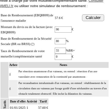
reste à charge par votre mutuelle/complémentaire santé.
Consulter
AMELI.fr
ou utiliser notre simulateur de remboursement :
Base de Remboursement (EBQH009) de
Calculer
57.6 €
l'assurance maladie
Montant du devis ou de la facture (avec
€
EBQH009)
Base de Remboursement de la Sécurité
%
Sociale (BR ou BRSS)
(?)
%BR+
Taux de Remboursement de votre
mutuelle/complémentaire santé
€
Arbre
Notes
Par résection-anastomose d'un vaisseau, on entend : résection d'un axe
4
vasculaire avec restauration de la continuité par anastomose.
Par recanalisation intraluminale d'un vaisseau, on entend : rétablissement de la
4
circulation dans un vaisseau par forage guidé d'une néolumière au travers d'un
obstacle totalement obstructif. Elle inclut la dilatation du vaisseau.
Par endoprothèse vasculaire, on entend : prothèse vasculaire non couverte,
Date d'effet
Activité
Tarif
Tarifs
4
posée par voie vasculaire transcutanée.
01/01/2025
1
57,60 €