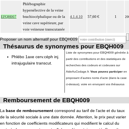
Phlébographie
hypersélective de la veine
EFQH007
brachiocéphalique ou de la
4.1.4.10
57,60 €
1
20
veine cave supérieure, par
voie veineuse transcutanée
Proposer un nom alternatif pour EBQH009
Thésaurus de synonymes pour EBQH009
Liste de synonymes pour EBQH009 générée à
Phlébo 1axe cerv.céph inj.
partir des contributions et des statistiques de
intrajugulaire transcut.
recherches des codeurs et codeuses sur
AideAuCodage.fr.
Vous pouvez participer
en
proposant d'autres noms d'acte (dans la case
ci-dessus), voire en envoyant vos thésaurus
Remboursement de EBQH009
La
base de remboursement
correspond au tarif de l'acte et du taux
de la sécurité sociale à une date donnée. Attention, le prix peut varier
en fonction de coefficients modificateurs qui modifient le calcul du