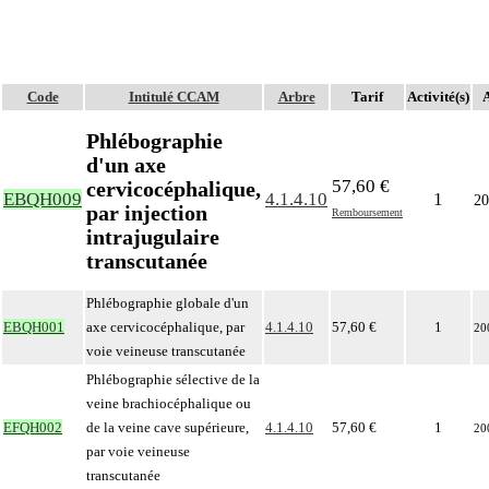
Code
Intitulé CCAM
Arbre
Tarif
Activité(s)
A
Phlébographie
d'un axe
57,60 €
cervicocéphalique,
EBQH009
4.1.4.10
1
20
par injection
Remboursement
intrajugulaire
transcutanée
Phlébographie globale d'un
EBQH001
axe cervicocéphalique, par
4.1.4.10
57,60 €
1
20
voie veineuse transcutanée
Phlébographie sélective de la
veine brachiocéphalique ou
EFQH002
de la veine cave supérieure,
4.1.4.10
57,60 €
1
20
par voie veineuse
transcutanée