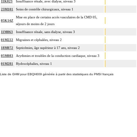
11K023
Insuffisance rénale, avec dialyse, niveau 3
23M101
Soins de contrôle chirurgicaux, niveau 1
Mise en place de certains accès vasculaires de la CMD 05,
05K14Z
séjours de moins de 2 jours
11M063
Insuffisance rénale, sans dialyse, niveau 3
01M222
Migraines et céphalées, niveau 2
18M072
Septicémies, âge supérieur à 17 ans, niveau 2
05M083
Arythmies et troubles de la conduction cardiaque, niveau 3
01M281
Hydrocéphalies, niveau 1
Liste de GHM pour EBQH009 générée à partir des statistiques du PMSI français