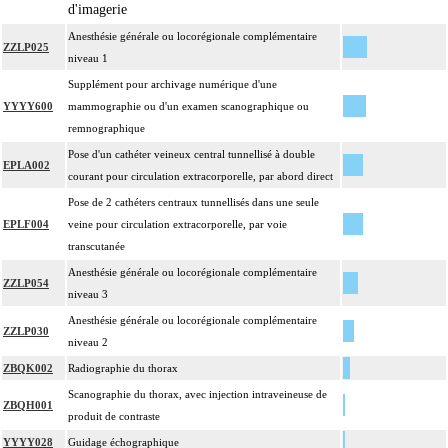
Les actes avec dérivation vasculaire [shunt] incluent la pose d'une dérivation
d'imagerie
4
inerte ou pulsée, et son ablation.
Anesthésie générale ou locorégionale complémentaire
ZZLP025
Facturation : les suppléments de numérisation ou la radioscopie de longue
niveau 1
4
durée sous ampli de brillance (chapitre 19) ne peuvent pas être facturés avec les
Supplément pour archivage numérique d'une
actes diagnostiques ou thérapeutiques de radiologie vasculaire
YYYY600
mammographie ou d'un examen scanographique ou
remnographique
Pose d'un cathéter veineux central tunnellisé à double
EPLA002
courant pour circulation extracorporelle, par abord direct
Pose de 2 cathéters centraux tunnellisés dans une seule
EPLF004
veine pour circulation extracorporelle, par voie
transcutanée
Anesthésie générale ou locorégionale complémentaire
ZZLP054
niveau 3
Anesthésie générale ou locorégionale complémentaire
ZZLP030
niveau 2
ZBQK002
Radiographie du thorax
Scanographie du thorax, avec injection intraveineuse de
ZBQH001
produit de contraste
YYYY028
Guidage échographique