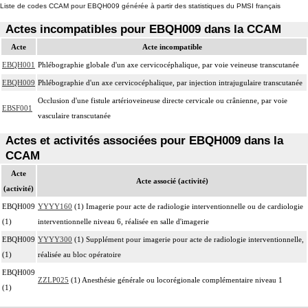
Liste de codes CCAM pour EBQH009 générée à partir des statistiques du PMSI français
Actes incompatibles pour EBQH009 dans la CCAM
Acte
Acte incompatible
EBQH001
Phlébographie globale d'un axe cervicocéphalique, par voie veineuse transcutanée
EBQH009
Phlébographie d'un axe cervicocéphalique, par injection intrajugulaire transcutanée
Occlusion d'une fistule artérioveineuse directe cervicale ou crânienne, par voie
EBSF001
vasculaire transcutanée
Actes et activités associées pour EBQH009 dans la
CCAM
Acte
Acte associé (activité)
(activité)
EBQH009
YYYY160
(1) Imagerie pour acte de radiologie interventionnelle ou de cardiologie
(1)
interventionnelle niveau 6, réalisée en salle d'imagerie
EBQH009
YYYY300
(1) Supplément pour imagerie pour acte de radiologie interventionnelle,
(1)
réalisée au bloc opératoire
EBQH009
ZZLP025
(1) Anesthésie générale ou locorégionale complémentaire niveau 1
(1)