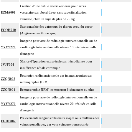
Création d'une fistule artérioveineuse pour accès
EZMA001
vasculaire par abord direct sans superficialisation
veineuse, chez un sujet de plus de 20 kg
Scanographie des vaisseaux du thorax et/ou du coeur
ECQH010
[Angioscanner thoracique]
Imagerie pour acte de radiologie interventionnelle ou de
YYYY220
cardiologie interventionnelle niveau 13, réalisée en salle
d'imagerie
Séance d'épuration extrarénale par hémodialyse pour
JVJF004
insuffisance rénale chronique
Restitution tridimensionnelle des images acquises par
ZZQN002
remnographie [IRM]
ZZQN001
Remnographie [IRM] comportant 6 séquences ou plus
Imagerie pour acte de radiologie interventionnelle ou de
YYYY270
cardiologie interventionnelle niveau 20, réalisée en salle
d'imagerie
Prélèvements sanguins bilatéraux étagés ou simultanés des
EGHF002
veines gonadiques, par voie veineuse transcutanée