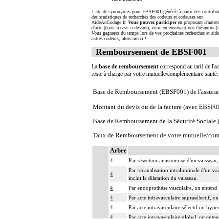
Liste de synonymes pour EBSF001 générée à partir des contribut
des statistiques de recherches des codeurs et codeuses sur
AideAuCodage.fr.
Vous pouvez participer
en proposant d'autre
d'acte (dans la case ci-dessus), voire en envoyant vos thésaurus (
i
Vous gagnerez du temps lors de vos prochaines recherches et aide
autres codeurs, alors merci !
Remboursement de EBSF001
La
base de remboursement
correspond au tarif de l'ac
reste à charge par votre mutuelle/complémentaire santé
Base de Remboursement (EBSF001) de l'assura
Montant du devis ou de la facture (avec EBSF0
Base de Remboursement de la Sécurité Social
Taux de Remboursement de votre mutuelle/com
Arbre
4
Par résection-anastomose d'un vaisseau, 
Par recanalisation intraluminale d'un va
4
inclut la dilatation du vaisseau.
4
Par endoprothèse vasculaire, on entend :
4
Par acte intravasculaire suprasélectif, o
4
Par acte intravasculaire sélectif ou hype
4
Par acte intravasculaire global, on enten