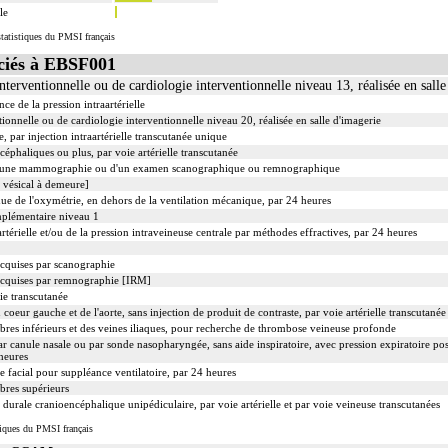
le
tatistiques du PMSI français
iés à EBSF001
nterventionnelle ou de cardiologie interventionnelle niveau 13, réalisée en salle
nce de la pression intraartérielle
ionnelle ou de cardiologie interventionnelle niveau 20, réalisée en salle d'imagerie
 par injection intraartérielle transcutanée unique
céphaliques ou plus, par voie artérielle transcutanée
d'une mammographie ou d'un examen scanographique ou remnographique
 vésical à demeure]
ue de l'oxymétrie, en dehors de la ventilation mécanique, par 24 heures
mplémentaire niveau 1
rtérielle et/ou de la pression intraveineuse centrale par méthodes effractives, par 24 heures
acquises par scanographie
 acquises par remnographie [IRM]
ie transcutanée
coeur gauche et de l'aorte, sans injection de produit de contraste, par voie artérielle transcutanée
es inférieurs et des veines iliaques, pour recherche de thrombose veineuse profonde
ar canule nasale ou par sonde nasopharyngée, sans aide inspiratoire, avec pression expiratoire p
heures
 facial pour suppléance ventilatoire, par 24 heures
res supérieurs
 durale cranioencéphalique unipédiculaire, par voie artérielle et par voie veineuse transcutanées
iques du PMSI français