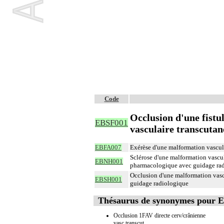
Code
Occlusion d'une fistul
EBSF001
vasculaire transcutan
EBFA007
Exérèse d'une malformation vasculai
Sclérose d'une malformation vascula
EBNH001
pharmacologique avec guidage ra
Occlusion d'une malformation vascul
EBSH001
guidage radiologique
Thésaurus de synonymes pour 
Occlusion 1FAV directe cerv/crânienne
vasc.transcut.