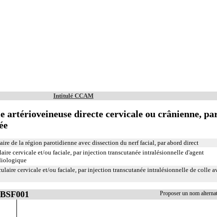
Intitulé CCAM
e artérioveineuse directe cervicale ou crânienne, pa
ée
re de la région parotidienne avec dissection du nerf facial, par abord direct
ire cervicale et/ou faciale, par injection transcutanée intralésionnelle d'agent
diologique
aire cervicale et/ou faciale, par injection transcutanée intralésionnelle de colle a
EBSF001
Proposer un nom altern