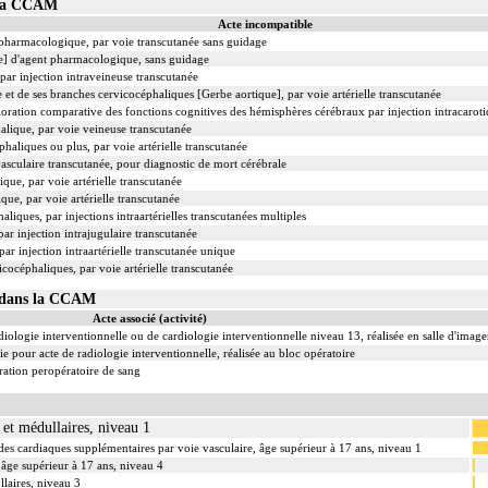
 la CCAM
Acte incompatible
t pharmacologique, par voie transcutanée sans guidage
le] d'agent pharmacologique, sans guidage
 par injection intraveineuse transcutanée
e et de ses branches cervicocéphaliques [Gerbe aortique], par voie artérielle transcutanée
loration comparative des fonctions cognitives des hémisphères cérébraux par injection intracaroti
alique, par voie veineuse transcutanée
phaliques ou plus, par voie artérielle transcutanée
asculaire transcutanée, pour diagnostic de mort cérébrale
que, par voie artérielle transcutanée
que, par voie artérielle transcutanée
liques, par injections intraartérielles transcutanées multiples
ar injection intrajugulaire transcutanée
ar injection intraartérielle transcutanée unique
icocéphaliques, par voie artérielle transcutanée
1 dans la CCAM
Acte associé (activité)
iologie interventionnelle ou de cardiologie interventionnelle niveau 13, réalisée en salle d'image
 pour acte de radiologie interventionnelle, réalisée au bloc opératoire
ation peropératoire de sang
 et médullaires, niveau 1
des cardiaques supplémentaires par voie vasculaire, âge supérieur à 17 ans, niveau 1
âge supérieur à 17 ans, niveau 4
llaires, niveau 3