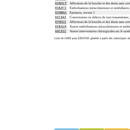
03M11T
Affections de la bouche et des dents sans cert
01K072
Embolisations intracrâniennes et médullaire
03M061
Epistaxis, niveau 1
01C043
Craniotomies en dehors de tout traumatisme, 
03M111
Affections de la bouche et des dents sans cert
01K024
Autres embolisations intracrâniennes et médu
04C032
Autres interventions chirurgicales sur le syst
Liste de GHM pour EBSF001 générée à partir des statistiques d