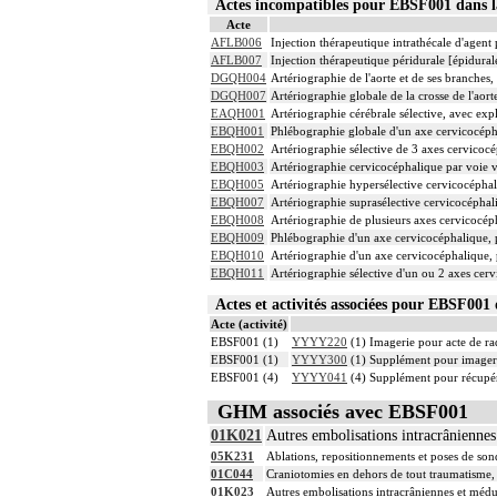
Actes incompatibles pour EBSF001 dans
Acte
AFLB006
Injection thérapeutique intrathécale d'agen
AFLB007
Injection thérapeutique péridurale [épidura
DGQH004
Artériographie de l'aorte et de ses branches,
DGQH007
Artériographie globale de la crosse de l'aort
EAQH001
Artériographie cérébrale sélective, avec exp
EBQH001
Phlébographie globale d'un axe cervicocéph
EBQH002
Artériographie sélective de 3 axes cervicocé
EBQH003
Artériographie cervicocéphalique par voie v
EBQH005
Artériographie hypersélective cervicocéphali
EBQH007
Artériographie suprasélective cervicocéphali
EBQH008
Artériographie de plusieurs axes cervicocépha
EBQH009
Phlébographie d'un axe cervicocéphalique, p
EBQH010
Artériographie d'un axe cervicocéphalique, p
EBQH011
Artériographie sélective d'un ou 2 axes cerv
Actes et activités associées pour EBSF00
Acte (activité)
EBSF001 (1)
YYYY220
(1) Imagerie pour acte de rad
EBSF001 (1)
YYYY300
(1) Supplément pour imagerie
EBSF001 (4)
YYYY041
(4) Supplément pour récupér
GHM associés avec EBSF001
01K021
Autres embolisations intracrâniennes
05K231
Ablations, repositionnements et poses de son
01C044
Craniotomies en dehors de tout traumatisme, 
01K023
Autres embolisations intracrâniennes et médu