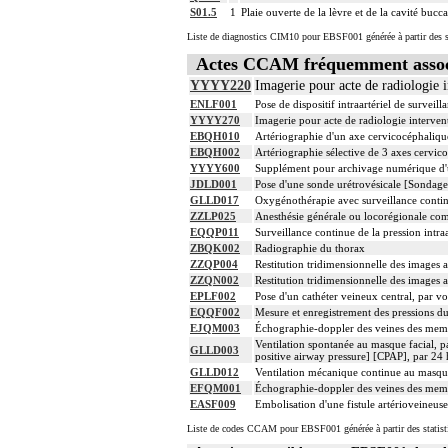
S01.5
1
Plaie ouverte de la lèvre et de la cavité bucca
Liste de diagnostics CIM10 pour EBSF001 générée à partir des s
Actes CCAM fréquemment assoc
YYYY220
Imagerie pour acte de radiologie i
ENLF001
Pose de dispositif intraartériel de surveilla
YYYY270
Imagerie pour acte de radiologie intervent
EBQH010
Artériographie d'un axe cervicocéphalique,
EBQH002
Artériographie sélective de 3 axes cervico
YYYY600
Supplément pour archivage numérique 
JDLD001
Pose d'une sonde urétrovésicale [Sondage
GLLD017
Oxygénothérapie avec surveillance contin
ZZLP025
Anesthésie générale ou locorégionale co
EQQP011
Surveillance continue de la pression intraa
ZBQK002
Radiographie du thorax
ZZQP004
Restitution tridimensionnelle des images 
ZZQN002
Restitution tridimensionnelle des images
EPLF002
Pose d'un cathéter veineux central, par vo
EQQF002
Mesure et enregistrement des pressions du 
EJQM003
Échographie-doppler des veines des membr
Ventilation spontanée au masque facial, p
GLLD003
positive airway pressure] [CPAP], par 24 
GLLD012
Ventilation mécanique continue au masque
EFQM001
Échographie-doppler des veines des memb
EASF009
Embolisation d'une fistule artérioveineuse
Liste de codes CCAM pour EBSF001 générée à partir des statist