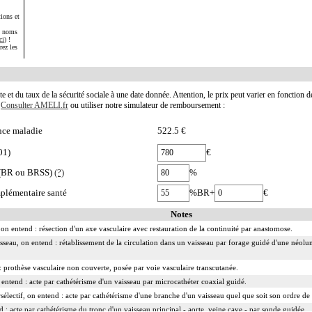
ions et
s noms
ci
) !
rez les
te et du taux de la sécurité sociale à une date donnée. Attention, le prix peut varier en fonction 
.
Consulter AMELI.fr
ou utiliser notre simulateur de remboursement :
nce maladie
522.5 €
01)
€
e (BR ou BRSS)
(?)
%
plémentaire santé
%BR+
€
Notes
on entend : résection d'un axe vasculaire avec restauration de la continuité par anastomose.
isseau, on entend : rétablissement de la circulation dans un vaisseau par forage guidé d'une néolum
 prothèse vasculaire non couverte, posée par voie vasculaire transcutanée.
n entend : acte par cathétérisme d'un vaisseau par microcathéter coaxial guidé.
rsélectif, on entend : acte par cathétérisme d'une branche d'un vaisseau quel que soit son ordre de
d : acte par cathétérisme du tronc d'un vaisseau principal - aorte, veine cave - par sonde guidée.