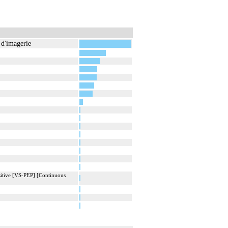
 d'imagerie
ositive [VS-PEP] [Continuous