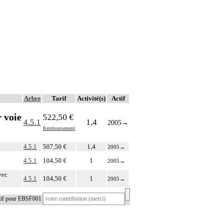
Arbre
Tarif
Activité(s)
Actif
r voie
522,50 €
4.5.1
1,4
2005
→
Remboursement
4.5.1
507,50 €
1,4
2005
→
4.5.1
104,50 €
1
2005
→
vec
4.5.1
104,50 €
1
2005
→
atif pour EBSF001