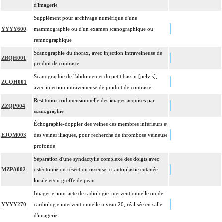
intrathoracique associée, la pose de drain pleural et/ou péricardique.
d'imagerie
Les actes avec dérivation vasculaire [shunt] incluent la pose d'une dérivation
Supplément pour archivage numérique d'une
4
inerte ou pulsée, et son ablation.
YYYY600
mammographie ou d'un examen scanographique ou
remnographique
Facturation : les suppléments de numérisation ou la radioscopie de longue
4
durée sous ampli de brillance (chapitre 19) ne peuvent pas être facturés avec les
Scanographie du thorax, avec injection intraveineuse de
ZBQH001
actes diagnostiques ou thérapeutiques de radiologie vasculaire
produit de contraste
Scanographie de l'abdomen et du petit bassin [pelvis],
ZCQH001
avec injection intraveineuse de produit de contraste
Restitution tridimensionnelle des images acquises par
ZZQP004
scanographie
Échographie-doppler des veines des membres inférieurs et
EJQM003
des veines iliaques, pour recherche de thrombose veineuse
profonde
Séparation d'une syndactylie complexe des doigts avec
MZPA002
ostéotomie ou résection osseuse, et autoplastie cutanée
locale et/ou greffe de peau
Imagerie pour acte de radiologie interventionnelle ou de
YYYY270
cardiologie interventionnelle niveau 20, réalisée en salle
d'imagerie