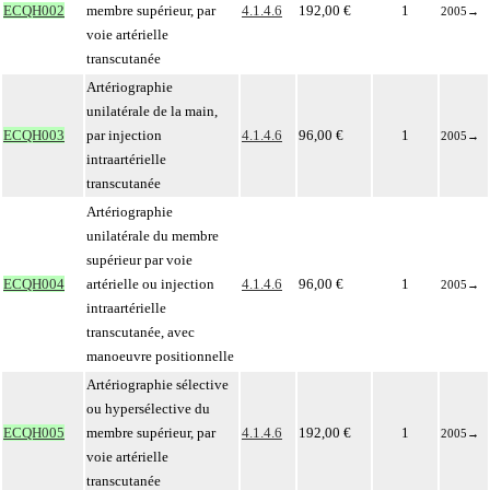
ECQH002
membre supérieur, par
4.1.4.6
192,00 €
1
2005
→
voie artérielle
transcutanée
Artériographie
unilatérale de la main,
ECQH003
par injection
4.1.4.6
96,00 €
1
2005
→
intraartérielle
transcutanée
Artériographie
unilatérale du membre
supérieur par voie
ECQH004
artérielle ou injection
4.1.4.6
96,00 €
1
2005
→
intraartérielle
transcutanée, avec
manoeuvre positionnelle
Artériographie sélective
ou hypersélective du
ECQH005
membre supérieur, par
4.1.4.6
192,00 €
1
2005
→
voie artérielle
transcutanée