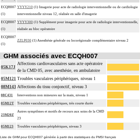
ECQH007
YYYY210
(1) Imagerie pour acte de radiologie interventionnelle ou de cardiologie
(1)
interventionnelle niveau 12, réalisée en salle d'imagerie
ECQH007
YYYY300
(1) Supplément pour imagerie pour acte de radiologie interventionnelle,
(1)
réalisée au bloc opératoire
ECQH007
ZZLP030
(1) Anesthésie générale ou locorégionale complémentaire niveau 2
(1)
GHM associés avec ECQH007
Affections cardiovasculaires sans acte opératoire
05K17J
de la CMD 05, avec anesthésie, en ambulatoire
05M121
Troubles vasculaires périphériques, niveau 1
08M143
Affections du tissu conjonctif, niveau 3
08C431
Interventions non mineures sur la main, niveau 1
05M12T
Troubles vasculaires périphériques, très courte durée
Autres symptômes et motifs de recours aux soins de la CMD
23M20Z
23
05M123
Troubles vasculaires périphériques, niveau 3
Liste de GHM pour ECQH007 générée à partir des statistiques du PMSI français