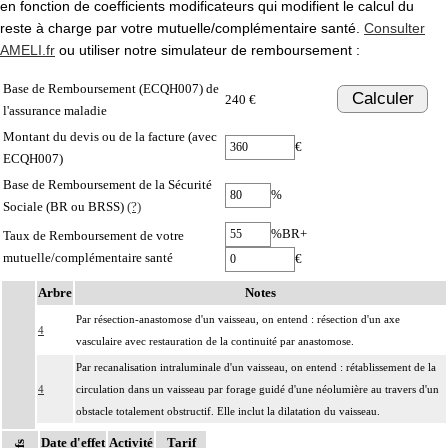
en fonction de coefficients modificateurs qui modifient le calcul du
reste à charge par votre mutuelle/complémentaire santé.
Consulter
AMELI.fr
ou utiliser notre simulateur de remboursement :
Base de Remboursement (ECQH007) de
Calculer
240 €
l'assurance maladie
Montant du devis ou de la facture (avec
€
ECQH007)
Base de Remboursement de la Sécurité
%
Sociale (BR ou BRSS)
(?)
%BR+
Taux de Remboursement de votre
mutuelle/complémentaire santé
€
Arbre
Notes
Par résection-anastomose d'un vaisseau, on entend : résection d'un axe
4
vasculaire avec restauration de la continuité par anastomose.
Par recanalisation intraluminale d'un vaisseau, on entend : rétablissement de la
4
circulation dans un vaisseau par forage guidé d'une néolumière au travers d'un
obstacle totalement obstructif. Elle inclut la dilatation du vaisseau.
Par endoprothèse vasculaire, on entend : prothèse vasculaire non couverte,
Date d'effet
Activité
Tarif
4