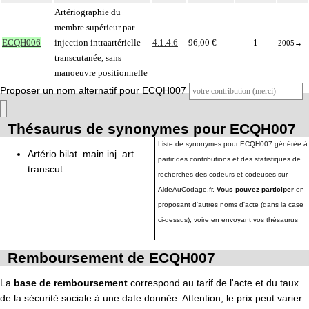
Artériographie du
membre supérieur par
ECQH006
injection intraartérielle
4.1.4.6
96,00 €
1
2005
→
transcutanée, sans
manoeuvre positionnelle
Proposer un nom alternatif pour ECQH007
Thésaurus de synonymes pour ECQH007
Liste de synonymes pour ECQH007 générée à
Artério bilat. main inj. art.
partir des contributions et des statistiques de
transcut.
recherches des codeurs et codeuses sur
AideAuCodage.fr.
Vous pouvez participer
en
proposant d'autres noms d'acte (dans la case
ci-dessus), voire en envoyant vos thésaurus
Remboursement de ECQH007
La
base de remboursement
correspond au tarif de l'acte et du taux
de la sécurité sociale à une date donnée. Attention, le prix peut varier