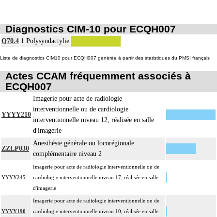
ou prothèse.
Par thoracotomie, on entend : tout abord de la cavité thoracique - sternotomie,
4
Diagnostics CIM-10 pour ECQH007
thoracotomie latérale, thoracotomie postérieure.
Q70.4
1
Polysyndactylie
La circulation extracorporelle [CEC] pour acte intrathoracique inclut, pour le
chirurgien, l'installation, la conduite de la circulation extracorporelle, et son
Liste de diagnostics CIM10 pour ECQH007 générée à partir des statistiques du PMSI français
ablation. Elle inclut les responsabilités suivantes :
Actes CCAM fréquemment associés à
- décision de l'indication et choix de la technique
ECQH007
- pose et ablation des canules
4
- choix du niveau d'hypothermie
Imagerie pour acte de radiologie
- choix du débit de CEC
interventionnelle ou de cardiologie
YYYY210
- décision d'arrêt circulatoire
interventionnelle niveau 12, réalisée en salle
- définition des protocoles de remplissage
d'imagerie
- décision de cardioplégie
Anesthésie générale ou locorégionale
ZZLP030
- décision d'assistance circulatoire.
complémentaire niveau 2
4
La suture d'un vaisseau inclut l'angioplastie d'élargissement.
Imagerie pour acte de radiologie interventionnelle ou de
4
Le pontage artériel inclut la thromboendartériectomie de contigüité.
YYYY245
cardiologie interventionnelle niveau 17, réalisée en salle
Les actes sur le thorax, par thoracoscopie incluent l'évacuation de collection
d'imagerie
4
intrathoracique associée, la pose de drain pleural et/ou péricardique.
Imagerie pour acte de radiologie interventionnelle ou de
Les actes sur le thorax, par thoracotomie incluent l'évacuation de collection
YYYY190
cardiologie interventionnelle niveau 10, réalisée en salle
4