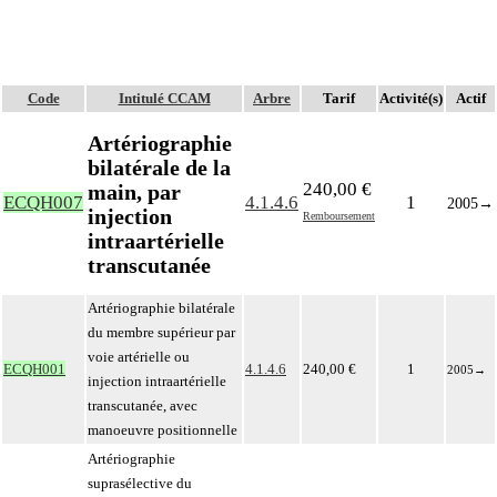
Code
Intitulé CCAM
Arbre
Tarif
Activité(s)
Actif
Artériographie
bilatérale de la
240,00 €
main, par
ECQH007
4.1.4.6
1
2005
→
injection
Remboursement
intraartérielle
transcutanée
Artériographie bilatérale
du membre supérieur par
voie artérielle ou
ECQH001
4.1.4.6
240,00 €
1
2005
→
injection intraartérielle
transcutanée, avec
manoeuvre positionnelle
Artériographie
suprasélective du