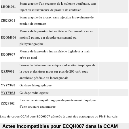
Scanographie d'un segment de la colonne vertébrale, sans
LHQK001
injection intraveineuse de produit de contraste
Scanographie du thorax, sans injection intraveineuse de
ZBQK001
produit de contraste
Mesure de la pression intraartérielle d'un membre en au
EQQM006
moins 3 points, par doppler transcutané ou
pléthysmographie
Mesure de la pression intraartérielle digitale à la main
EQQP007
et/ou au pied
Séance de détersion mécanique d'ulcération trophique de
QZJP002
la peau et des tissus mous sur plus de 200 cm², sous
anesthésie générale ou locorégionale
YYYY028
Guidage échographique
YYYY033
Guidage radiologique
Examen anatomopathologique de prélèvement biopsique
ZZQP162
d'une structure anatomique
Liste de codes CCAM pour ECQH007 générée à partir des statistiques du PMSI français
Actes incompatibles pour ECQH007 dans la CCAM