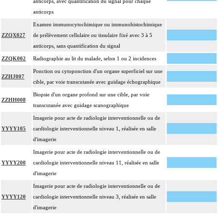
anticorps, avec quantification du signal pour chaque
4
Le pontage artériel inclut la thromboendartériectomie de contigüité.
anticorps
Les actes sur le thorax, par thoracoscopie incluent l'évacuation de collection
4
Examen immunocytochimique ou immunohistochimique
intrathoracique associée, la pose de drain pleural et/ou péricardique.
ZZQX027
de prélèvement cellulaire ou tissulaire fixé avec 3 à 5
Les actes sur le thorax, par thoracotomie incluent l'évacuation de collection
anticorps, sans quantification du signal
4
intrathoracique associée, la pose de drain pleural et/ou péricardique.
ZZQK002
Radiographie au lit du malade, selon 1 ou 2 incidences
Les actes avec dérivation vasculaire [shunt] incluent la pose d'une dérivation
4
Ponction ou cytoponction d'un organe superficiel sur une
inerte ou pulsée, et son ablation.
ZZHJ007
cible, par voie transcutanée avec guidage échographique
Facturation : les suppléments de numérisation ou la radioscopie de longue
Biopsie d'un organe profond sur une cible, par voie
4
durée sous ampli de brillance (chapitre 19) ne peuvent pas être facturés avec les
ZZHH008
transcutanée avec guidage scanographique
actes diagnostiques ou thérapeutiques de radiologie vasculaire
Imagerie pour acte de radiologie interventionnelle ou de
YYYY105
cardiologie interventionnelle niveau 1, réalisée en salle
d'imagerie
Imagerie pour acte de radiologie interventionnelle ou de
YYYY200
cardiologie interventionnelle niveau 11, réalisée en salle
d'imagerie
Imagerie pour acte de radiologie interventionnelle ou de
YYYY120
cardiologie interventionnelle niveau 3, réalisée en salle
d'imagerie