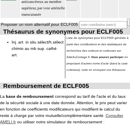
anticancéreux au membre
supérieur, par voie artérielle
transcutanée
Proposer un nom alternatif pour ECLF005
Thésaurus de synonymes pour ECLF005
Liste de synonymes pour ECLF005 générée à
Inj. art. in situ sélect/h.sélect
partir des contributions et des statistiques de
chimio au mb sup. cathé
recherches des codeurs et codeuses sur
art.
AideAuCodage.fr.
Vous pouvez participer
en
proposant d'autres noms d'acte (dans la case
ci-dessus), voire en envoyant vos thésaurus
Remboursement de ECLF005
La
base de remboursement
correspond au tarif de l'acte et du taux
de la sécurité sociale à une date donnée. Attention, le prix peut varier
en fonction de coefficients modificateurs qui modifient le calcul du
reste à charge par votre mutuelle/complémentaire santé.
Consulter
AMELI.fr
ou utiliser notre simulateur de remboursement :