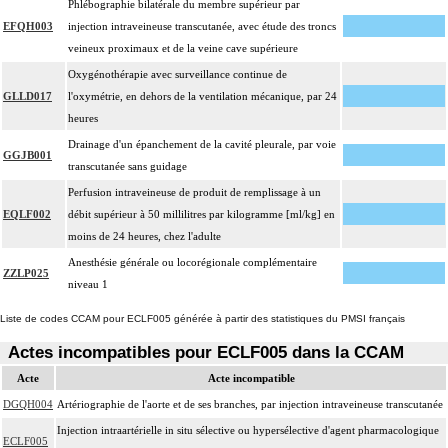
Phlébographie bilatérale du membre supérieur par
EFQH003
injection intraveineuse transcutanée, avec étude des troncs
veineux proximaux et de la veine cave supérieure
Oxygénothérapie avec surveillance continue de
GLLD017
l'oxymétrie, en dehors de la ventilation mécanique, par 24
heures
Drainage d'un épanchement de la cavité pleurale, par voie
GGJB001
transcutanée sans guidage
Perfusion intraveineuse de produit de remplissage à un
EQLF002
débit supérieur à 50 millilitres par kilogramme [ml/kg] en
moins de 24 heures, chez l'adulte
Anesthésie générale ou locorégionale complémentaire
ZZLP025
niveau 1
Liste de codes CCAM pour ECLF005 générée à partir des statistiques du PMSI français
Actes incompatibles pour ECLF005 dans la CCAM
Acte
Acte incompatible
DGQH004
Artériographie de l'aorte et de ses branches, par injection intraveineuse transcutanée
Injection intraartérielle in situ sélective ou hypersélective d'agent pharmacologique
ECLF005