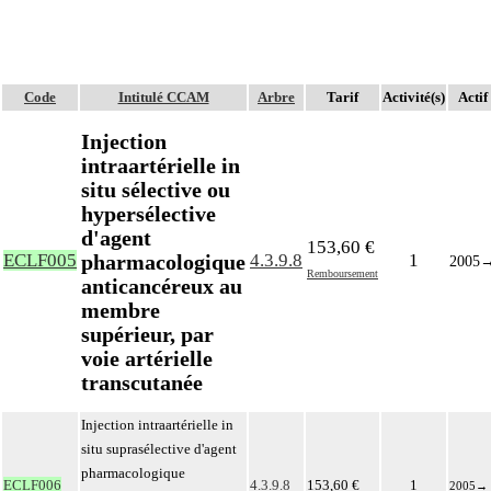
Code
Intitulé CCAM
Arbre
Tarif
Activité(s)
Actif
Injection
intraartérielle in
situ sélective ou
hypersélective
d'agent
153,60 €
pharmacologique
ECLF005
4.3.9.8
1
2005
Remboursement
anticancéreux au
membre
supérieur, par
voie artérielle
transcutanée
Injection intraartérielle in
situ suprasélective d'agent
pharmacologique
ECLF006
4.3.9.8
153,60 €
1
2005
→