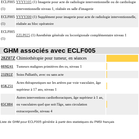
ECLF005
YYYY105
(1) Imagerie pour acte de radiologie interventionnelle ou de cardiologie
(1)
interventionnelle niveau 1, réalisée en salle d'imagerie
ECLF005
YYYY300
(1) Supplément pour imagerie pour acte de radiologie interventionnelle,
(1)
réalisée au bloc opératoire
ECLF005
ZZLP025
(1) Anesthésie générale ou locorégionale complémentaire niveau 1
(1)
GHM associés avec ECLF005
28Z07Z
Chimiothérapie pour tumeur, en séances
08M241
Tumeurs malignes primitives des os, niveau 1
23Z02Z
Soins Palliatifs, avec ou sans acte
Actes thérapeutiques sur les artères par voie vasculaire, âge
05K251
supérieur à 17 ans, niveau 1
Autres interventions cardiothoraciques, âge supérieur à 1 an,
05C084
ou vasculaires quel que soit l'âge, sans circulation
extracorporelle, niveau 4
Liste de GHM pour ECLF005 générée à partir des statistiques du PMSI français