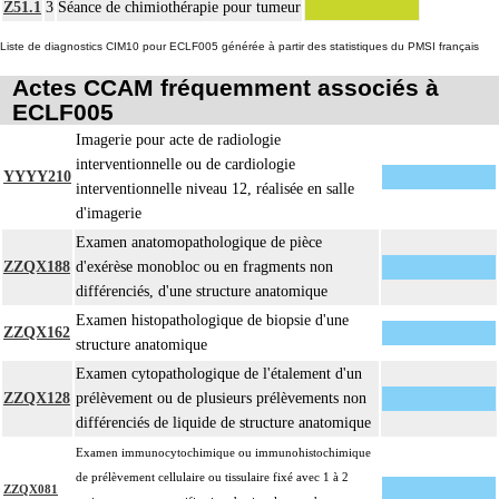
Z51.1
3
Séance de chimiothérapie pour tumeur
Par pontage vasculaire, on entend : déviation du flux vasculaire sans exérèse de
4
Liste de diagnostics CIM10 pour ECLF005 générée à partir des statistiques du PMSI français
l'obstacle à contourner.
Par remplacement d'un vaisseau ou d'une structure vasculaire, on entend :
Actes CCAM fréquemment associés à
4
résection d'un axe ou d'une structure vasculaire avec reconstruction par greffe
ECLF005
ou prothèse.
Imagerie pour acte de radiologie
Par thoracotomie, on entend : tout abord de la cavité thoracique - sternotomie,
interventionnelle ou de cardiologie
4
YYYY210
thoracotomie latérale, thoracotomie postérieure.
interventionnelle niveau 12, réalisée en salle
La circulation extracorporelle [CEC] pour acte intrathoracique inclut, pour le
d'imagerie
chirurgien, l'installation, la conduite de la circulation extracorporelle, et son
Examen anatomopathologique de pièce
ablation. Elle inclut les responsabilités suivantes :
ZZQX188
d'exérèse monobloc ou en fragments non
- décision de l'indication et choix de la technique
différenciés, d'une structure anatomique
- pose et ablation des canules
Examen histopathologique de biopsie d'une
ZZQX162
4
- choix du niveau d'hypothermie
structure anatomique
- choix du débit de CEC
Examen cytopathologique de l'étalement d'un
- décision d'arrêt circulatoire
ZZQX128
prélèvement ou de plusieurs prélèvements non
- définition des protocoles de remplissage
différenciés de liquide de structure anatomique
- décision de cardioplégie
Examen immunocytochimique ou immunohistochimique
- décision d'assistance circulatoire.
de prélèvement cellulaire ou tissulaire fixé avec 1 à 2
4
La suture d'un vaisseau inclut l'angioplastie d'élargissement.
ZZQX081