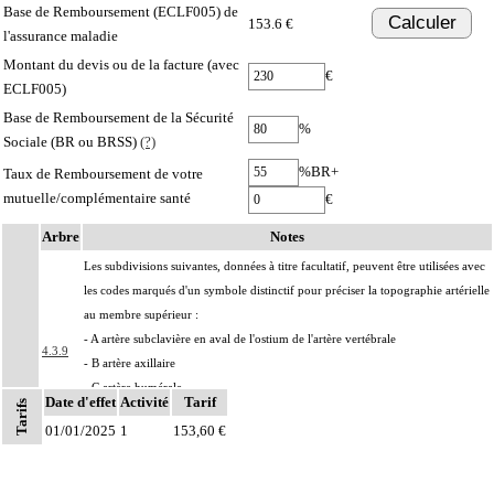
Base de Remboursement (ECLF005) de
Calculer
153.6 €
l'assurance maladie
Montant du devis ou de la facture (avec
€
ECLF005)
Base de Remboursement de la Sécurité
%
Sociale (BR ou BRSS)
(?)
%BR+
Taux de Remboursement de votre
mutuelle/complémentaire santé
€
Arbre
Notes
Les subdivisions suivantes, données à titre facultatif, peuvent être utilisées avec
les codes marqués d'un symbole distinctif pour préciser la topographie artérielle
au membre supérieur :
- A artère subclavière en aval de l'ostium de l'artère vertébrale
4.3.9
- B artère axillaire
- C artère humérale
Date d'effet
Activité
Tarif
Tarifs
- D artère radiale
01/01/2025
1
153,60 €
- E artère ulnaire
Par résection-anastomose d'un vaisseau, on entend : résection d'un axe
4
vasculaire avec restauration de la continuité par anastomose.