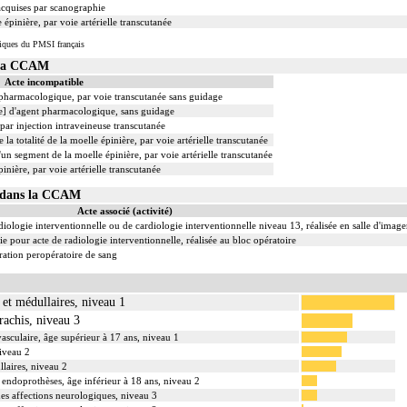
acquises par scanographie
 épinière, par voie artérielle transcutanée
iques du PMSI français
 la CCAM
Acte incompatible
t pharmacologique, par voie transcutanée sans guidage
le] d'agent pharmacologique, sans guidage
 par injection intraveineuse transcutanée
la totalité de la moelle épinière, par voie artérielle transcutanée
'un segment de la moelle épinière, par voie artérielle transcutanée
inière, par voie artérielle transcutanée
02 dans la CCAM
Acte associé (activité)
iologie interventionnelle ou de cardiologie interventionnelle niveau 13, réalisée en salle d'image
 pour acte de radiologie interventionnelle, réalisée au bloc opératoire
ation peropératoire de sang
 et médullaires, niveau 1
rachis, niveau 3
vasculaire, âge supérieur à 17 ans, niveau 1
niveau 2
llaires, niveau 2
 endoprothèses, âge inférieur à 18 ans, niveau 2
 des affections neurologiques, niveau 3