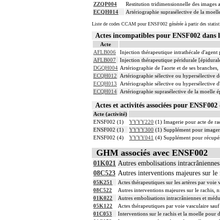
ZZQP004
Restitution tridimensionnelle des images 
ECQH014
Artériographie suprasélective de la moelle
Liste de codes CCAM pour ENSF002 générée à partir des statist
Actes incompatibles pour ENSF002 dans
Acte
AFLB006
Injection thérapeutique intrathécale d'agen
AFLB007
Injection thérapeutique péridurale [épidura
DGQH004
Artériographie de l'aorte et de ses branches,
ECQH012
Artériographie sélective ou hypersélective de 
ECQH013
Artériographie sélective ou hypersélective d
ECQH014
Artériographie suprasélective de la moelle ép
Actes et activités associées pour ENSF0
Acte (activité)
ENSF002 (1)
YYYY220
(1) Imagerie pour acte de rad
ENSF002 (1)
YYYY300
(1) Supplément pour imagerie
ENSF002 (4)
YYYY041
(4) Supplément pour récupér
GHM associés avec ENSF002
01K021
Autres embolisations intracrâniennes
08C523
Autres interventions majeures sur le 
05K251
Actes thérapeutiques sur les artères par voie 
08C522
Autres interventions majeures sur le rachis, 
01K022
Autres embolisations intracrâniennes et médu
05K122
Actes thérapeutiques par voie vasculaire sauf
01C053
Interventions sur le rachis et la moelle pour