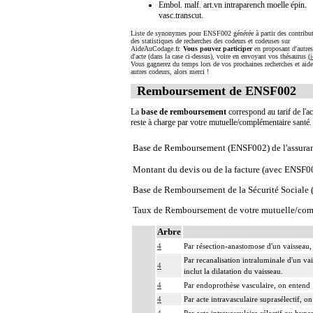
Embol. malf. art.vn intraparench moelle épin.
vasc.transcut.
Liste de synonymes pour ENSF002 générée à partir des contribut
des statistiques de recherches des codeurs et codeuses sur
AideAuCodage.fr.
Vous pouvez participer
en proposant d'autre
d'acte (dans la case ci-dessus), voire en envoyant vos thésaurus (
i
Vous gagnerez du temps lors de vos prochaines recherches et aide
autres codeurs, alors merci !
Remboursement de ENSF002
La
base de remboursement
correspond au tarif de l'ac
reste à charge par votre mutuelle/complémentaire santé
Base de Remboursement (ENSF002) de l'assura
Montant du devis ou de la facture (avec ENSF0
Base de Remboursement de la Sécurité Social
Taux de Remboursement de votre mutuelle/com
Arbre
4
Par résection-anastomose d'un vaisseau, 
Par recanalisation intraluminale d'un va
4
inclut la dilatation du vaisseau.
4
Par endoprothèse vasculaire, on entend :
4
Par acte intravasculaire suprasélectif, o