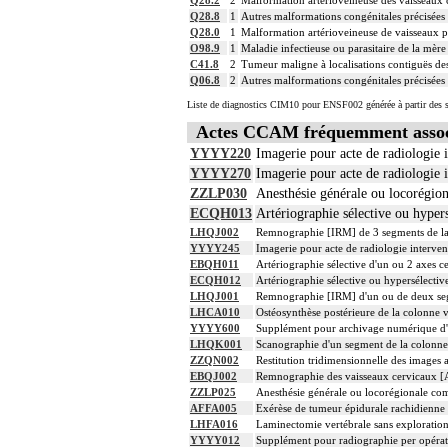
Q28.8
1
Autres malformations congénitales précisées d
Q28.0
1
Malformation artérioveineuse de vaisseaux 
O98.9
1
Maladie infectieuse ou parasitaire de la mère
C41.8
2
Tumeur maligne à localisations contiguës des 
Q06.8
2
Autres malformations congénitales précisées 
Liste de diagnostics CIM10 pour ENSF002 générée à partir des s
Actes CCAM fréquemment assoc
YYYY220
Imagerie pour acte de radiologie i
YYYY270
Imagerie pour acte de radiologie i
ZZLP030
Anesthésie générale ou locorégio
ECQH013
Artériographie sélective ou hypers
LHQJ002
Remnographie [IRM] de 3 segments de la c
YYYY245
Imagerie pour acte de radiologie intervent
EBQH011
Artériographie sélective d'un ou 2 axes ce
ECQH012
Artériographie sélective ou hypersélective 
LHQJ001
Remnographie [IRM] d'un ou de deux segme
LHCA010
Ostéosynthèse postérieure de la colonne v
YYYY600
Supplément pour archivage numérique 
LHQK001
Scanographie d'un segment de la colonne v
ZZQN002
Restitution tridimensionnelle des images
EBQJ002
Remnographie des vaisseaux cervicaux [
ZZLP025
Anesthésie générale ou locorégionale co
AFFA005
Exérèse de tumeur épidurale rachidienne 
LHFA016
Laminectomie vertébrale sans exploration 
YYYY012
Supplément pour radiographie per opérat