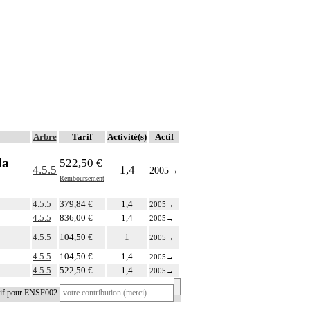
Arbre
Tarif
Activité(s)
Actif
la
522,50 €
4.5.5
1,4
2005
→
Remboursement
4.5.5
379,84 €
1,4
2005
→
4.5.5
836,00 €
1,4
2005
→
4.5.5
104,50 €
1
2005
→
4.5.5
104,50 €
1,4
2005
→
4.5.5
522,50 €
1,4
2005
→
atif pour ENSF002