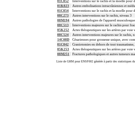
01C052
Interventions sur le rachis et la moelle pour
01K023
Autres embolisations intracrâniennes et médu
01C054
Interventions sur le rachis et la moelle pour
08C273
Autres interventions sur le rachis, niveau 3
08M194
Autres pathologies de l'appareil musculosquel
08C513
Interventions majeures sur le rachis pour frac
05K252
Actes thérapeutiques sur les artères par voie 
08C524
Autres interventions majeures sur le rachis, 
14C08D
Césariennes pour grossesse unique, avec com
01C042
Craniotomies en dehors de tout traumatisme, 
05K253
Actes thérapeutiques sur les artères par voie 
08M251
Fractures pathologiques et autres tumeurs mal
Liste de GHM pour ENSF002 générée à partir des statistiques d