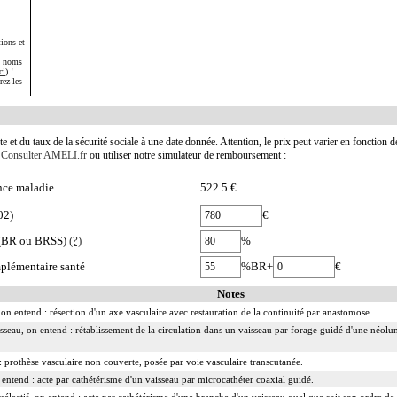
ions et
s noms
ci
) !
rez les
te et du taux de la sécurité sociale à une date donnée. Attention, le prix peut varier en fonction 
.
Consulter AMELI.fr
ou utiliser notre simulateur de remboursement :
nce maladie
522.5 €
02)
€
e (BR ou BRSS)
(?)
%
plémentaire santé
%BR+
€
Notes
on entend : résection d'un axe vasculaire avec restauration de la continuité par anastomose.
isseau, on entend : rétablissement de la circulation dans un vaisseau par forage guidé d'une néolum
 prothèse vasculaire non couverte, posée par voie vasculaire transcutanée.
n entend : acte par cathétérisme d'un vaisseau par microcathéter coaxial guidé.