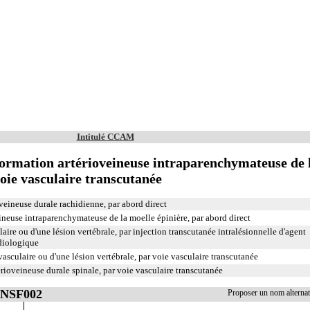
Intitulé CCAM
ormation artérioveineuse intraparenchymateuse de 
voie vasculaire transcutanée
eineuse durale rachidienne, par abord direct
neuse intraparenchymateuse de la moelle épinière, par abord direct
ire ou d'une lésion vertébrale, par injection transcutanée intralésionnelle d'agent
diologique
sculaire ou d'une lésion vertébrale, par voie vasculaire transcutanée
ioveineuse durale spinale, par voie vasculaire transcutanée
ENSF002
Proposer un nom altern