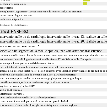
e l'appareil circulatoire
précérébraux
 compliquant la grossesse, l'accouchement et la puerpéralité, sans précision
os et du cartilage articulaire
de la moelle épinière
tatistiques du PMSI français
iés à ENSF002
nterventionnelle ou de cardiologie interventionnelle niveau 13, réalisée en sall
nterventionnelle ou de cardiologie interventionnelle niveau 20, réalisée en sall
nale complémentaire niveau 2
élective d'un segment de la moelle épinière, par voie artérielle transcutanée
olonne vertébrale ou plus et de son contenu, avec injection intraveineuse de produit de contras
ionnelle ou de cardiologie interventionnelle niveau 17, réalisée en salle d'imagerie
rvicocéphaliques, par voie artérielle transcutanée
de la totalité de la moelle épinière, par voie artérielle transcutanée
nts de la colonne vertébrale et de son contenu, avec injection intraveineuse de produit de con
ertébrale avec exploration du contenu canalaire, par abord postérieur
d'une mammographie ou d'un examen scanographique ou remnographique
ertébrale, sans injection intraveineuse de produit de contraste
 acquises par remnographie [IRM]
Angio-IRM cervicale]
mplémentaire niveau 1
avec ostéosynthèse vertébrale, par abord postérieur
du contenu intradural, par abord postérieur ou postérolatéral
oire au cours d'un acte de chirurgie orthopédique ou traumatologique