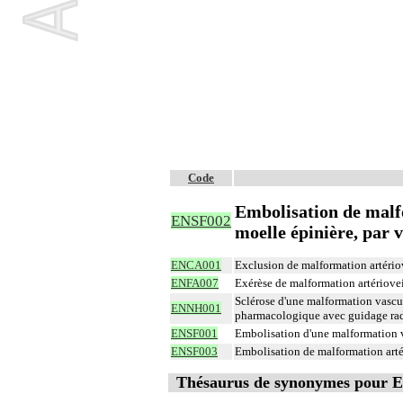
Code
Embolisation de malf
ENSF002
moelle épinière, par 
ENCA001
Exclusion de malformation artériov
ENFA007
Exérèse de malformation artériovei
Sclérose d'une malformation vascula
ENNH001
pharmacologique avec guidage ra
ENSF001
Embolisation d'une malformation va
ENSF003
Embolisation de malformation artér
Thésaurus de synonymes pour 