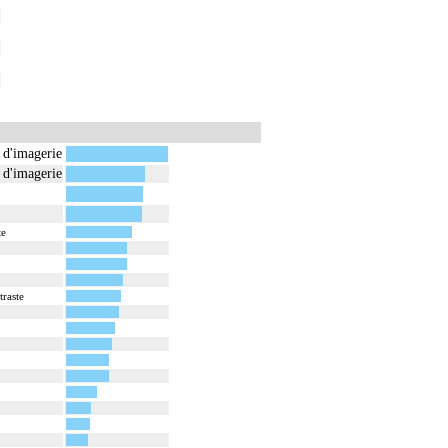
e d'imagerie
e d'imagerie
te
traste