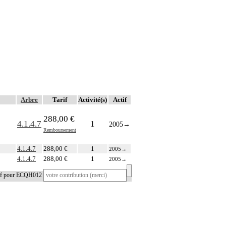
Arbre
Tarif
Activité(s)
Actif
288,00 €
4.1.4.7
1
2005
→
Remboursement
4.1.4.7
288,00 €
1
2005
→
4.1.4.7
288,00 €
1
2005
→
tif pour ECQH012