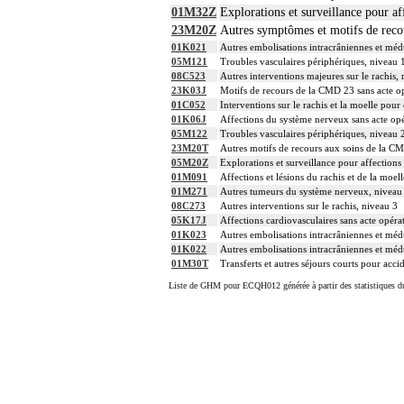
01M32Z
Explorations et surveillance pour a
23M20Z
Autres symptômes et motifs de reco
01K021
Autres embolisations intracrâniennes et médu
05M121
Troubles vasculaires périphériques, niveau 
08C523
Autres interventions majeures sur le rachis,
23K03J
Motifs de recours de la CMD 23 sans acte op
01C052
Interventions sur le rachis et la moelle pou
01K06J
Affections du système nerveux sans acte opé
05M122
Troubles vasculaires périphériques, niveau 
23M20T
Autres motifs de recours aux soins de la CM
05M20Z
Explorations et surveillance pour affections 
01M091
Affections et lésions du rachis et de la moel
01M271
Autres tumeurs du système nerveux, niveau
08C273
Autres interventions sur le rachis, niveau 3
05K17J
Affections cardiovasculaires sans acte opér
01K023
Autres embolisations intracrâniennes et médu
01K022
Autres embolisations intracrâniennes et médu
01M30T
Transferts et autres séjours courts pour acci
Liste de GHM pour ECQH012 générée à partir des statistiques d