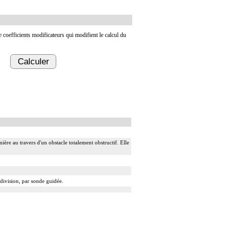
de coefficients modificateurs qui modifient le calcul du
Calculer
ière au travers d'un obstacle totalement obstructif. Elle
 division, par sonde guidée.
 guidé.
t introduit par ponction ou par incision du vaisseau.