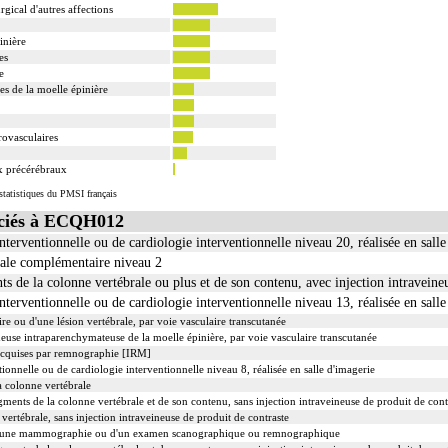
gical d'autres affections
inière
es
e
es de la moelle épinière
rovasculaires
x précérébraux
tatistiques du PMSI français
ciés à ECQH012
nterventionnelle ou de cardiologie interventionnelle niveau 20, réalisée en salle
nale complémentaire niveau 2
de la colonne vertébrale ou plus et de son contenu, avec injection intraveineu
nterventionnelle ou de cardiologie interventionnelle niveau 13, réalisée en salle
e ou d'une lésion vertébrale, par voie vasculaire transcutanée
euse intraparenchymateuse de la moelle épinière, par voie vasculaire transcutanée
 acquises par remnographie [IRM]
ionnelle ou de cardiologie interventionnelle niveau 8, réalisée en salle d'imagerie
 colonne vertébrale
nts de la colonne vertébrale et de son contenu, sans injection intraveineuse de produit de cont
ertébrale, sans injection intraveineuse de produit de contraste
d'une mammographie ou d'un examen scanographique ou remnographique