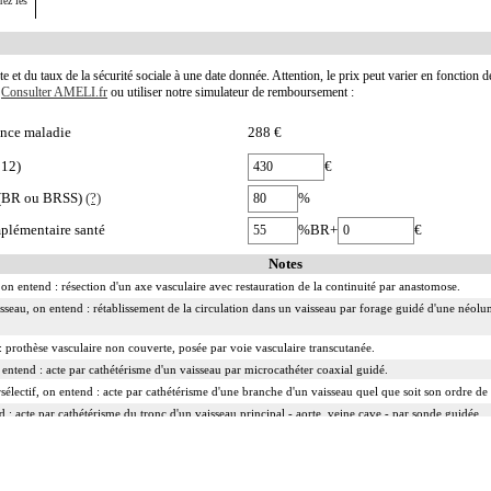
rez les
te et du taux de la sécurité sociale à une date donnée. Attention, le prix peut varier en fonction 
.
Consulter AMELI.fr
ou utiliser notre simulateur de remboursement :
nce maladie
288 €
012)
€
e (BR ou BRSS)
(?)
%
plémentaire santé
%BR+
€
Notes
on entend : résection d'un axe vasculaire avec restauration de la continuité par anastomose.
isseau, on entend : rétablissement de la circulation dans un vaisseau par forage guidé d'une néolum
 prothèse vasculaire non couverte, posée par voie vasculaire transcutanée.
n entend : acte par cathétérisme d'un vaisseau par microcathéter coaxial guidé.
rsélectif, on entend : acte par cathétérisme d'une branche d'un vaisseau quel que soit son ordre de
d : acte par cathétérisme du tronc d'un vaisseau principal - aorte, veine cave - par sonde guidée.
ranscutanée, on entend : acte par injection transcutanée directe dans un vaisseau, sans cathétérisme
ée, on entend : acte par cathétérisme intraluminal transcutané guidé d'un vaisseau, que le guide soi
cutanée, on entend : acte réalisé par ponction transcutanée du vaisseau ou par incision du vaisseau