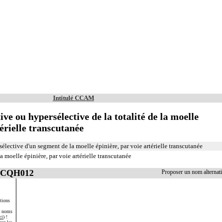
Intitulé CCAM
ive ou hypersélective de la totalité de la moelle
térielle transcutanée
élective d'un segment de la moelle épinière, par voie artérielle transcutanée
a moelle épinière, par voie artérielle transcutanée
 ECQH012
Proposer un nom alterna
tions
s noms
ci
) !