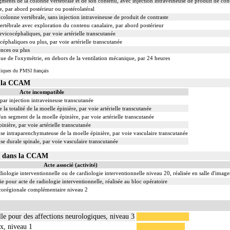
nts de la colonne vertébrale et de son contenu, avec injection intraveineuse de produit de cont
e, par abord postérieur ou postérolatéral
colonne vertébrale, sans injection intraveineuse de produit de contraste
ertébrale avec exploration du contenu canalaire, par abord postérieur
rvicocéphaliques, par voie artérielle transcutanée
céphaliques ou plus, par voie artérielle transcutanée
nces ou plus
ue de l'oxymétrie, en dehors de la ventilation mécanique, par 24 heures
tiques du PMSI français
s la CCAM
Acte incompatible
 par injection intraveineuse transcutanée
la totalité de la moelle épinière, par voie artérielle transcutanée
'un segment de la moelle épinière, par voie artérielle transcutanée
inière, par voie artérielle transcutanée
e intraparenchymateuse de la moelle épinière, par voie vasculaire transcutanée
e durale spinale, par voie vasculaire transcutanée
12 dans la CCAM
Acte associé (activité)
iologie interventionnelle ou de cardiologie interventionnelle niveau 20, réalisée en salle d'image
 pour acte de radiologie interventionnelle, réalisée au bloc opératoire
ocorégionale complémentaire niveau 2
elle pour des affections neurologiques, niveau 3
x, niveau 1