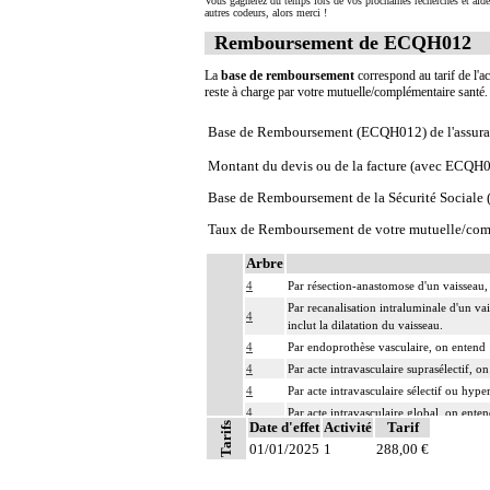
Vous gagnerez du temps lors de vos prochaines recherches et aide
autres codeurs, alors merci !
Remboursement de ECQH012
La
base de remboursement
correspond au tarif de l'ac
reste à charge par votre mutuelle/complémentaire santé
Base de Remboursement (ECQH012) de l'assura
Montant du devis ou de la facture (avec ECQH
Base de Remboursement de la Sécurité Social
Taux de Remboursement de votre mutuelle/com
Arbre
4
Par résection-anastomose d'un vaisseau, 
Par recanalisation intraluminale d'un va
4
inclut la dilatation du vaisseau.
4
Par endoprothèse vasculaire, on entend :
4
Par acte intravasculaire suprasélectif, o
4
Par acte intravasculaire sélectif ou hype
4
Par acte intravasculaire global, on enten
Date d'effet
Activité
Tarif
Tarifs
4
Par acte, par injection intravasculaire t
01/01/2025
1
288,00 €
4
Par acte, par voie vasculaire transcutan
4
Par acte sur un vaisseau, par voie trans