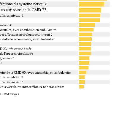
ffections du système nerveux
urs aux soins de la CMD 23
llaires, niveau 1
1
 niveau 3
ératoire, avec anesthésie, en ambulatoire
r des affections neurologiques, niveau 2
ratoire avec anesthésie, en ambulatoire
2
D 23, très courte durée
de l'appareil circulatoire
le, niveau 1
 1
atoire de la CMD 05, avec anesthésie, en ambulatoire
llaires, niveau 3
llaires, niveau 2
dents vasculaires intracérébraux non transitoires
u PMSI français