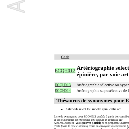
Code
Artériographie sélect
ECQH012
épinière, par voie ar
ECQH013
Artériographie sélective ou hypers
ECQH014
Artériographie suprasélective de l
Thésaurus de synonymes pour
Artério/h.sélect tot. moelle épin. cathé art.
Liste de synonymes pour ECQH012 générée à partir des contribu
et des statistiques de recherches des codeurs et codeuses sur
AideAuCodage.fr.
Vous pouvez participer
en proposant d'autre
d'acte (dans la case ci-dessus), voire en envoyant vos thésaurus (
i