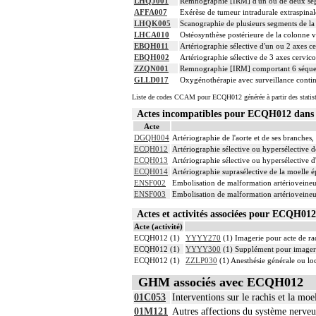
LHQJ001
Remnographie [IRM] d'un ou de deux segme
AFFA007
Exérèse de tumeur intradurale extraspinal
LHQK005
Scanographie de plusieurs segments de la 
LHCA010
Ostéosynthèse postérieure de la colonne v
EBQH011
Artériographie sélective d'un ou 2 axes ce
EBQH002
Artériographie sélective de 3 axes cervico
ZZQN001
Remnographie [IRM] comportant 6 séque
GLLD017
Oxygénothérapie avec surveillance contin
Liste de codes CCAM pour ECQH012 générée à partir des statis
Actes incompatibles pour ECQH012 dan
Acte
DGQH004
Artériographie de l'aorte et de ses branches,
ECQH012
Artériographie sélective ou hypersélective de 
ECQH013
Artériographie sélective ou hypersélective d
ECQH014
Artériographie suprasélective de la moelle ép
ENSF002
Embolisation de malformation artérioveineus
ENSF003
Embolisation de malformation artérioveineus
Actes et activités associées pour ECQH0
Acte (activité)
ECQH012 (1)
YYYY270
(1) Imagerie pour acte de rad
ECQH012 (1)
YYYY300
(1) Supplément pour imagerie
ECQH012 (1)
ZZLP030
(1) Anesthésie générale ou l
GHM associés avec ECQH012
01C053
Interventions sur le rachis et la mo
01M121
Autres affections du système nerveu