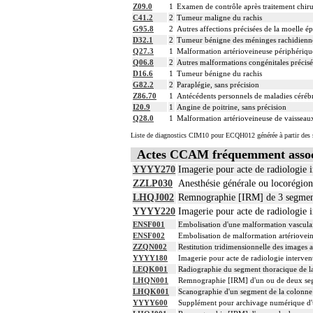
Z09.0
1
Examen de contrôle après traitement chirur
C41.2
2
Tumeur maligne du rachis
G95.8
2
Autres affections précisées de la moelle ép
D32.1
2
Tumeur bénigne des méninges rachidienn
Q27.3
1
Malformation artérioveineuse périphériqu
Q06.8
2
Autres malformations congénitales précisé
D16.6
1
Tumeur bénigne du rachis
G82.2
2
Paraplégie, sans précision
Z86.70
1
Antécédents personnels de maladies céréb
I20.9
1
Angine de poitrine, sans précision
Q28.0
1
Malformation artérioveineuse de vaisseau
Liste de diagnostics CIM10 pour ECQH012 générée à partir des s
Actes CCAM fréquemment asso
YYYY270
Imagerie pour acte de radiologie i
ZZLP030
Anesthésie générale ou locorégio
LHQJ002
Remnographie [IRM] de 3 segments 
YYYY220
Imagerie pour acte de radiologie i
ENSF001
Embolisation d'une malformation vasculair
ENSF002
Embolisation de malformation artériovein
ZZQN002
Restitution tridimensionnelle des images
YYYY180
Imagerie pour acte de radiologie intervent
LEQK001
Radiographie du segment thoracique de la
LHQN001
Remnographie [IRM] d'un ou de deux segme
LHQK001
Scanographie d'un segment de la colonne v
YYYY600
Supplément pour archivage numérique 