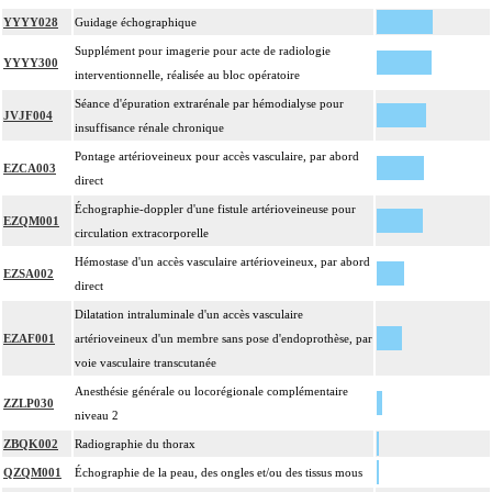
YYYY028
Guidage échographique
Facturation : les suppléments de numérisation ou la radioscopie de longue
4
durée sous ampli de brillance (chapitre 19) ne peuvent pas être facturés avec les
Supplément pour imagerie pour acte de radiologie
YYYY300
actes diagnostiques ou thérapeutiques de radiologie vasculaire
interventionnelle, réalisée au bloc opératoire
Séance d'épuration extrarénale par hémodialyse pour
JVJF004
insuffisance rénale chronique
Pontage artérioveineux pour accès vasculaire, par abord
EZCA003
direct
Échographie-doppler d'une fistule artérioveineuse pour
EZQM001
circulation extracorporelle
Hémostase d'un accès vasculaire artérioveineux, par abord
EZSA002
direct
Dilatation intraluminale d'un accès vasculaire
EZAF001
artérioveineux d'un membre sans pose d'endoprothèse, par
voie vasculaire transcutanée
Anesthésie générale ou locorégionale complémentaire
ZZLP030
niveau 2
ZBQK002
Radiographie du thorax
QZQM001
Échographie de la peau, des ongles et/ou des tissus mous