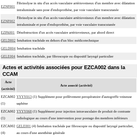
Fibrinolyse in situ d'un accès vasculaire artérioveineux d'un membre avec dilatation
EZNF001
intraluminale sans pose d'endoprothèse, par voie vasculaire transcutanée
Fibrinolyse in situ d'un accès vasculaire artérioveineux d'un membre avec dilatation
EZNF002
intraluminale et pose d'endoprothèse, par voie vasculaire transcutanée
EZPA001
Désobstruction d'un accès vasculaire artérioveineux, par abord direct
GELD002
Intubation trachéale en dehors d'un bloc médicotechnique
GELD004
Intubation trachéale
GELE004
Intubation trachéale, par fibroscopie ou dispositif laryngé particulier
Actes et activités associées pour EZCA002 dans la
CCAM
Acte
Acte associé (activité)
(activité)
EZCA002
YYYY013
(1) Supplément pour prélèvement peropératoire d'autogreffe veineuse
(1)
saphène
EZCA002
YYYY068
(1) Supplément pour injection intravasculaire de produit de contraste
(1)
radiologique au cours d'une intervention pour pontage des membres inférieurs
EZCA002
GELE001
(4) Intubation trachéale par fibroscopie ou dispositif laryngé particulier,
(4)
au cours d'une anesthésie générale