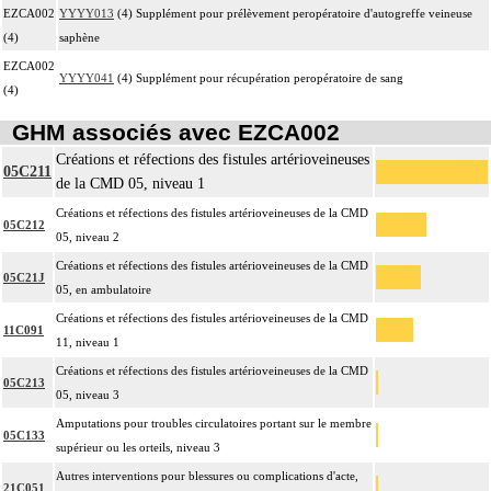
EZCA002
YYYY013
(4) Supplément pour prélèvement peropératoire d'autogreffe veineuse
(4)
saphène
EZCA002
YYYY041
(4) Supplément pour récupération peropératoire de sang
(4)
GHM associés avec EZCA002
Créations et réfections des fistules artérioveineuses
05C211
de la CMD 05, niveau 1
Créations et réfections des fistules artérioveineuses de la CMD
05C212
05, niveau 2
Créations et réfections des fistules artérioveineuses de la CMD
05C21J
05, en ambulatoire
Créations et réfections des fistules artérioveineuses de la CMD
11C091
11, niveau 1
Créations et réfections des fistules artérioveineuses de la CMD
05C213
05, niveau 3
Amputations pour troubles circulatoires portant sur le membre
05C133
supérieur ou les orteils, niveau 3
Autres interventions pour blessures ou complications d'acte,
21C051