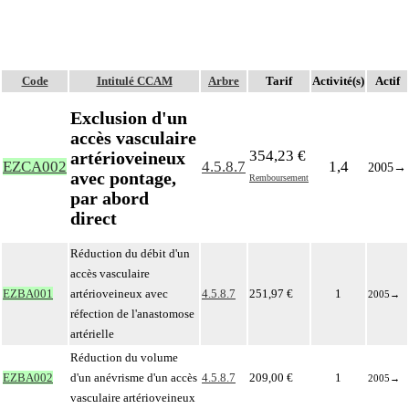
Code
Intitulé CCAM
Arbre
Tarif
Activité(s)
Actif
Exclusion d'un
accès vasculaire
354,23 €
artérioveineux
EZCA002
4.5.8.7
1,4
2005
→
avec pontage,
Remboursement
par abord
direct
Réduction du débit d'un
accès vasculaire
EZBA001
artérioveineux avec
4.5.8.7
251,97 €
1
2005
→
réfection de l'anastomose
artérielle
Réduction du volume
EZBA002
d'un anévrisme d'un accès
4.5.8.7
209,00 €
1
2005
→
vasculaire artérioveineux