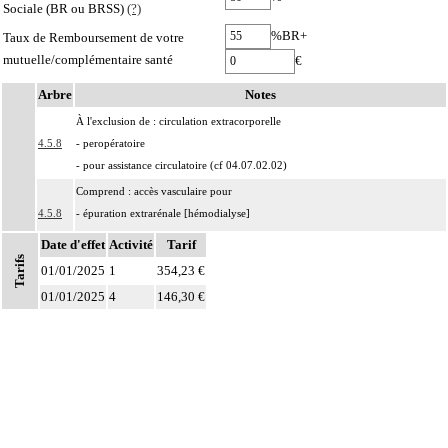
Sociale (BR ou BRSS)
(?)
%BR+
Taux de Remboursement de votre
mutuelle/complémentaire santé
€
Arbre
Notes
À l'exclusion de : circulation extracorporelle
4.5.8
- peropératoire
- pour assistance circulatoire (cf 04.07.02.02)
Comprend : accès vasculaire pour
4.5.8
- épuration extrarénale [hémodialyse]
- échange plasmatique
Date d'effet
Activité
Tarif
Tarifs
Par résection-anastomose d'un vaisseau, on entend : résection d'un axe
01/01/2025
1
354,23 €
4
vasculaire avec restauration de la continuité par anastomose.
01/01/2025
4
146,30 €
Par recanalisation intraluminale d'un vaisseau, on entend : rétablissement de la
4
circulation dans un vaisseau par forage guidé d'une néolumière au travers d'un
obstacle totalement obstructif. Elle inclut la dilatation du vaisseau.
Par endoprothèse vasculaire, on entend : prothèse vasculaire non couverte,
4
posée par voie vasculaire transcutanée.
Par acte intravasculaire suprasélectif, on entend : acte par cathétérisme d'un
4