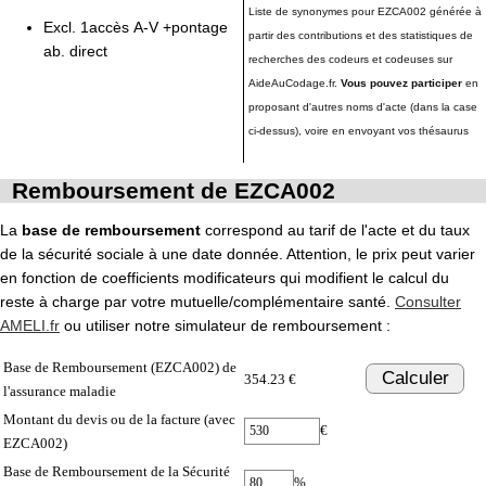
Liste de synonymes pour EZCA002 générée à
Excl. 1accès A-V +pontage
partir des contributions et des statistiques de
ab. direct
recherches des codeurs et codeuses sur
AideAuCodage.fr.
Vous pouvez participer
en
proposant d'autres noms d'acte (dans la case
ci-dessus), voire en envoyant vos thésaurus
Remboursement de EZCA002
La
base de remboursement
correspond au tarif de l'acte et du taux
de la sécurité sociale à une date donnée. Attention, le prix peut varier
en fonction de coefficients modificateurs qui modifient le calcul du
reste à charge par votre mutuelle/complémentaire santé.
Consulter
AMELI.fr
ou utiliser notre simulateur de remboursement :
Base de Remboursement (EZCA002) de
Calculer
354.23 €
l'assurance maladie
Montant du devis ou de la facture (avec
€
EZCA002)
Base de Remboursement de la Sécurité
%