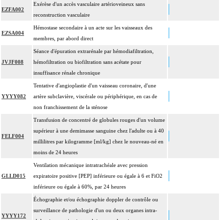
Exérèse d'un accès vasculaire artérioveineux sans
EZFA002
reconstruction vasculaire
Hémostase secondaire à un acte sur les vaisseaux des
EZSA004
membres, par abord direct
Séance d'épuration extrarénale par hémodiafiltration,
JVJF008
hémofiltration ou biofiltration sans acétate pour
insuffisance rénale chronique
Tentative d'angioplastie d'un vaisseau coronaire, d'une
YYYY082
artère subclavière, viscérale ou périphérique, en cas de
non franchissement de la sténose
Transfusion de concentré de globules rouges d'un volume
supérieur à une demimasse sanguine chez l'adulte ou à 40
FELF004
millilitres par kilogramme [ml/kg] chez le nouveau-né en
moins de 24 heures
Ventilation mécanique intratrachéale avec pression
GLLD015
expiratoire positive [PEP] inférieure ou égale à 6 et FiO2
inférieure ou égale à 60%, par 24 heures
Échographie et/ou échographie doppler de contrôle ou
surveillance de pathologie d'un ou deux organes intra-
YYYY172