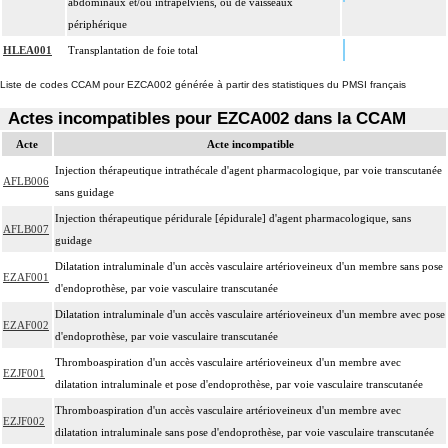
abdominaux et/ou intrapelviens, ou de vaisseaux
périphérique
HLEA001
Transplantation de foie total
Liste de codes CCAM pour EZCA002 générée à partir des statistiques du PMSI français
Actes incompatibles pour EZCA002 dans la CCAM
Acte
Acte incompatible
Injection thérapeutique intrathécale d'agent pharmacologique, par voie transcutanée
AFLB006
sans guidage
Injection thérapeutique péridurale [épidurale] d'agent pharmacologique, sans
AFLB007
guidage
Dilatation intraluminale d'un accès vasculaire artérioveineux d'un membre sans pose
EZAF001
d'endoprothèse, par voie vasculaire transcutanée
Dilatation intraluminale d'un accès vasculaire artérioveineux d'un membre avec pose
EZAF002
d'endoprothèse, par voie vasculaire transcutanée
Thromboaspiration d'un accès vasculaire artérioveineux d'un membre avec
EZJF001
dilatation intraluminale et pose d'endoprothèse, par voie vasculaire transcutanée
Thromboaspiration d'un accès vasculaire artérioveineux d'un membre avec
EZJF002
dilatation intraluminale sans pose d'endoprothèse, par voie vasculaire transcutanée