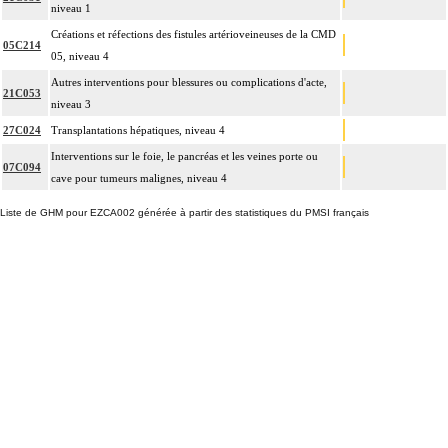
niveau 1
Créations et réfections des fistules artérioveineuses de la CMD
05C214
05, niveau 4
Autres interventions pour blessures ou complications d'acte,
21C053
niveau 3
27C024
Transplantations hépatiques, niveau 4
Interventions sur le foie, le pancréas et les veines porte ou
07C094
cave pour tumeurs malignes, niveau 4
Liste de GHM pour EZCA002 générée à partir des statistiques du PMSI français