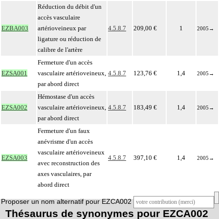
Réduction du débit d'un
accès vasculaire
EZBA003
artérioveineux par
4.5.8.7
209,00 €
1
2005
→
ligature ou réduction de
calibre de l'artère
Fermeture d'un accès
EZSA001
vasculaire artérioveineux,
4.5.8.7
123,76 €
1,4
2005
→
par abord direct
Hémostase d'un accès
EZSA002
vasculaire artérioveineux,
4.5.8.7
183,49 €
1,4
2005
→
par abord direct
Fermeture d'un faux
anévrisme d'un accès
vasculaire artérioveineux
EZSA003
4.5.8.7
397,10 €
1,4
2005
→
avec reconstruction des
axes vasculaires, par
abord direct
Proposer un nom alternatif pour EZCA002
Thésaurus de synonymes pour EZCA002