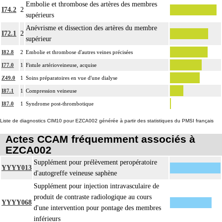
thoracotomie latérale, thoracotomie postérieure.
Embolie et thrombose des artères des membres
I74.2
2
La circulation extracorporelle [CEC] pour acte intrathoracique inclut, pour le
supérieurs
chirurgien, l'installation, la conduite de la circulation extracorporelle, et son
Anévrisme et dissection des artères du membre
I72.1
2
ablation. Elle inclut les responsabilités suivantes :
supérieur
- décision de l'indication et choix de la technique
I82.8
2
Embolie et thrombose d'autres veines précisées
- pose et ablation des canules
I77.0
1
Fistule artérioveineuse, acquise
4
- choix du niveau d'hypothermie
Z49.0
1
Soins préparatoires en vue d'une dialyse
- choix du débit de CEC
- décision d'arrêt circulatoire
I87.1
1
Compression veineuse
- définition des protocoles de remplissage
I87.0
1
Syndrome post-thrombotique
- décision de cardioplégie
Liste de diagnostics CIM10 pour EZCA002 générée à partir des statistiques du PMSI français
- décision d'assistance circulatoire.
4
La suture d'un vaisseau inclut l'angioplastie d'élargissement.
Actes CCAM fréquemment associés à
EZCA002
4
Le pontage artériel inclut la thromboendartériectomie de contigüité.
Supplément pour prélèvement peropératoire
Les actes sur le thorax, par thoracoscopie incluent l'évacuation de collection
YYYY013
4
d'autogreffe veineuse saphène
intrathoracique associée, la pose de drain pleural et/ou péricardique.
Supplément pour injection intravasculaire de
Les actes sur le thorax, par thoracotomie incluent l'évacuation de collection
4
produit de contraste radiologique au cours
intrathoracique associée, la pose de drain pleural et/ou péricardique.
YYYY068
d'une intervention pour pontage des membres
Les actes avec dérivation vasculaire [shunt] incluent la pose d'une dérivation
4
inférieurs
inerte ou pulsée, et son ablation.