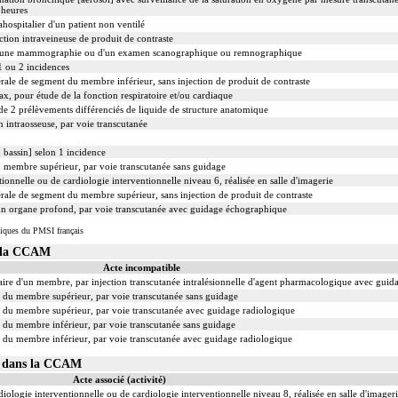
 heures
ahospitalier d'un patient non ventilé
tion intraveineuse de produit de contraste
d'une mammographie ou d'un examen scanographique ou remnographique
1 ou 2 incidences
rale de segment du membre inférieur, sans injection de produit de contraste
 pour étude de la fonction respiratoire et/ou cardiaque
e 2 prélèvements différenciés de liquide de structure anatomique
n intraosseuse, par voie transcutanée
 bassin] selon 1 incidence
du membre supérieur, par voie transcutanée sans guidage
ionnelle ou de cardiologie interventionnelle niveau 6, réalisée en salle d'imagerie
rale de segment du membre supérieur, sans injection de produit de contraste
un organe profond, par voie transcutanée avec guidage échographique
iques du PMSI français
s la CCAM
Acte incompatible
ulaire d'un membre, par injection transcutanée intralésionnelle d'agent pharmacologique avec guid
n du membre supérieur, par voie transcutanée sans guidage
n du membre supérieur, par voie transcutanée avec guidage radiologique
n du membre inférieur, par voie transcutanée sans guidage
n du membre inférieur, par voie transcutanée avec guidage radiologique
02 dans la CCAM
Acte associé (activité)
iologie interventionnelle ou de cardiologie interventionnelle niveau 8, réalisée en salle d'imager