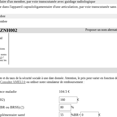
ulaire d'un membre, par voie transcutanée avec guidage radiologique
 dans l'appareil capsuloligamentaire d'une articulation, par voie transcutanée sans
mbre
embre
 EZNH002
Proposer un nom alterna
uid
tions
s noms
ci
) !
rez les
te et du taux de la sécurité sociale à une date donnée. Attention, le prix peut varier en fonction 
.
Consulter AMELI.fr
ou utiliser notre simulateur de remboursement :
nce maladie
104.5 €
002)
€
e (BR ou BRSS)
(?)
%
plémentaire santé
%BR+
€