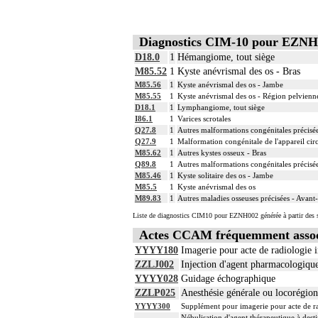
Diagnostics CIM-10 pour EZNH
D18.0
1
Hémangiome, tout siège
M85.52
1
Kyste anévrismal des os - Bras
M85.56
1
Kyste anévrismal des os - Jambe
M85.55
1
Kyste anévrismal des os - Région pelvienne
D18.1
1
Lymphangiome, tout siège
I86.1
1
Varices scrotales
Q27.8
1
Autres malformations congénitales précisées
Q27.9
1
Malformation congénitale de l'appareil circ
M85.62
1
Autres kystes osseux - Bras
Q89.8
1
Autres malformations congénitales précisé
M85.46
1
Kyste solitaire des os - Jambe
M85.5
1
Kyste anévrismal des os
M89.83
1
Autres maladies osseuses précisées - Avant
Liste de diagnostics CIM10 pour EZNH002 générée à partir des s
Actes CCAM fréquemment asso
YYYY180
Imagerie pour acte de radiologie i
ZZLJ002
Injection d'agent pharmacologique
YYYY028
Guidage échographique
ZZLP025
Anesthésie générale ou locorégio
YYYY300
Supplément pour imagerie pour acte de rad
Nébulisation d'agent thérapeutique à dest