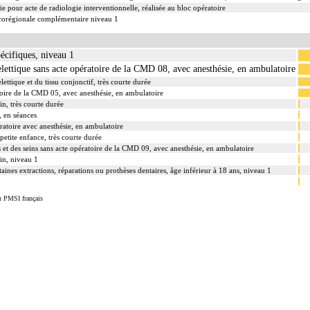
 pour acte de radiologie interventionnelle, réalisée au bloc opératoire
ocorégionale complémentaire niveau 1
pécifiques, niveau 1
lettique sans acte opératoire de la CMD 08, avec anesthésie, en ambulatoire
ettique et du tissu conjonctif, très courte durée
toire de la CMD 05, avec anesthésie, en ambulatoire
in, très courte durée
, en séances
ratoire avec anesthésie, en ambulatoire
petite enfance, très courte durée
s et des seins sans acte opératoire de la CMD 09, avec anesthésie, en ambulatoire
lin, niveau 1
taines extractions, réparations ou prothèses dentaires, âge inférieur à 18 ans, niveau 1
u PMSI français