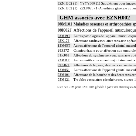
EZNH002 (1)
YYYY300
(1) Supplément pour imagerie
EZNH002 (1)
ZZLP025
(1) Anesthésie générale ou l
GHM associés avec EZNH002
08M101
Maladies osseuses et arthropathies s
08K02J
Affections de l'appareil musculosque
08M19T
Autres pathologies de l'appareil musculosquel
05K17J
Affections cardiovasculaires sans acte opéra
12M05T
Autres affections de l'appareil génital mascul
28Z17Z
Chimiothérapie pour affection non tumorale
01K06J
Affections du système nerveux sans acte opé
23M11T
Autres motifs concernant majoritairement la 
09K02J
Affections de la peau, des tissus sous-cutané
12M051
Autres affections de l'appareil génital mascu
03M101
Affections de la bouche et des dents sans cer
05M121
Troubles vasculaires périphériques, niveau 1
Liste de GHM pour EZNH002 générée à partir des statistiques d