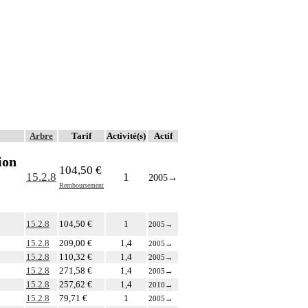
Arbre
Tarif
Activité(s)
Actif
ion
104,50 €
15.2.8
1
2005
→
Remboursement
15.2.8
104,50 €
1
2005
→
15.2.8
209,00 €
1,4
2005
→
15.2.8
110,32 €
1,4
2005
→
15.2.8
271,58 €
1,4
2005
→
15.2.8
257,62 €
1,4
2010
→
15.2.8
79,71 €
1
2005
→