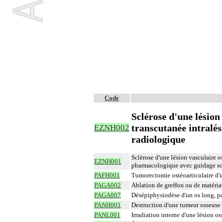
Code
Sclérose d'une lésion
transcutanée intralé
EZNH002
radiologique
Sclérose d'une lésion vasculaire o
EZNH001
pharmacologique avec guidage s
PAFH001
Tumorectomie ostéoarticulaire d'
PAGA002
Ablation de greffon ou de matéria
PAGA007
Désépiphysiodèse d'un os long, pa
PANH001
Destruction d'une tumeur osseuse
PANL001
Irradiation interne d'une lésion 