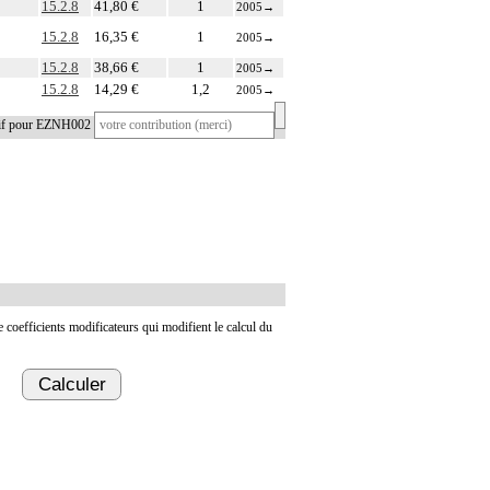
15.2.8
41,80 €
1
2005
→
15.2.8
16,35 €
1
2005
→
15.2.8
38,66 €
1
2005
→
15.2.8
14,29 €
1,2
2005
→
tif pour EZNH002
de coefficients modificateurs qui modifient le calcul du
Calculer