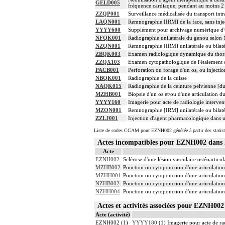
GELD005
fréquence cardiaque, pendant au moins 2
ZZQP001
Surveillance médicalisée du transport intr
LAQN001
Remnographie [IRM] de la face, sans injec
YYYY600
Supplément pour archivage numérique 
NFQK001
Radiographie unilatérale du genou selon 
NZQN001
Remnographie [IRM] unilatérale ou bilaté
ZBQK003
Examen radiologique dynamique du thorax,
ZZQX103
Examen cytopathologique de l'étalement d
PACB001
Perforation ou forage d'un os, ou injectio
NBQK001
Radiographie de la cuisse
NAQK015
Radiographie de la ceinture pelvienne [du
MZHB001
Biopsie d'un os et/ou d'une articulation 
YYYY160
Imagerie pour acte de radiologie intervent
MZQN001
Remnographie [IRM] unilatérale ou bilaté
ZZLJ001
Injection d'agent pharmacologique dans 
Liste de codes CCAM pour EZNH002 générée à partir des statist
Actes incompatibles pour EZNH002 dan
Acte
EZNH002
Sclérose d'une lésion vasculaire ostéoartic
MZHB002
Ponction ou cytoponction d'une articulatio
MZHH001
Ponction ou cytoponction d'une articulatio
NZHB002
Ponction ou cytoponction d'une articulatio
NZHH004
Ponction ou cytoponction d'une articulatio
Actes et activités associées pour EZNH0
Acte (activité)
EZNH002 (1)
YYYY180
(1) Imagerie pour acte de rad