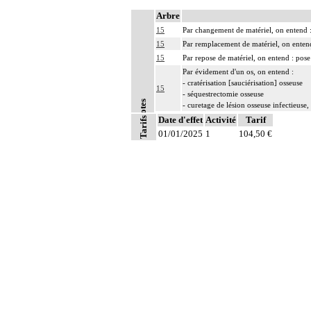
Arbre
15
Par changement de matériel, on entend :
15
Par remplacement de matériel, on entend 
15
Par repose de matériel, on entend : pose
Par évidement d'un os, on entend :
- cratérisation [sauciérisation] osseuse
15
- séquestrectomie osseuse
Notes
- curetage de lésion osseuse infectieuse
15
Date d'effet
Toute arthrotomie inclut l'arthroscopie 
Activité
Tarif
Tarifs
15
01/01/2025
Tout acte thérapeutique, par arthroscopie 
1
104,50 €
15
Tout acte thérapeutique, par arthrotomie i
15
L'ostéosynthèse d'une fracture inclut sa
15
L'ostéotomie inclut l'ostéosynthèse et/ou
15
L'évacuation d'une collection articulaire
15
La suture de muscle ou de tendon inclut 