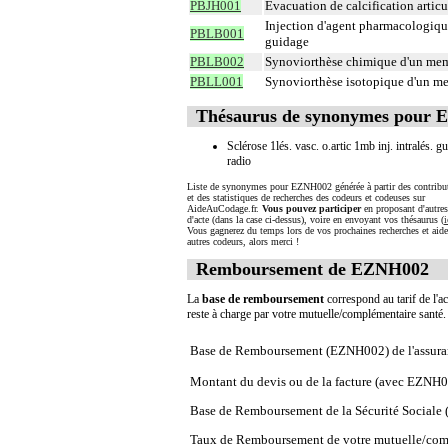
PBJH001
Évacuation de calcification artic
Injection d'agent pharmacologique
PBLB001
guidage
PBLB002
Synoviorthèse chimique d'un me
PBLL001
Synoviorthèse isotopique d'un m
Thésaurus de synonymes pour
Sclérose 1lés. vasc. o.artic 1mb inj. intralés. g
radio
Liste de synonymes pour EZNH002 générée à partir des contribu
et des statistiques de recherches des codeurs et codeuses sur
AideAuCodage.fr.
Vous pouvez participer
en proposant d'autre
d'acte (dans la case ci-dessus), voire en envoyant vos thésaurus (
i
Vous gagnerez du temps lors de vos prochaines recherches et aide
autres codeurs, alors merci !
Remboursement de EZNH002
La
base de remboursement
correspond au tarif de l'ac
reste à charge par votre mutuelle/complémentaire santé
Base de Remboursement (EZNH002) de l'assura
Montant du devis ou de la facture (avec EZNH
Base de Remboursement de la Sécurité Social
Taux de Remboursement de votre mutuelle/com