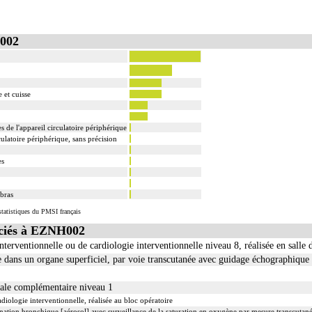
002
 et cuisse
 de l'appareil circulatoire périphérique
ulatoire périphérique, sans précision
es
-bras
tatistiques du PMSI français
ciés à EZNH002
nterventionnelle ou de cardiologie interventionnelle niveau 8, réalisée en salle 
 dans un organe superficiel, par voie transcutanée avec guidage échographique
nale complémentaire niveau 1
iologie interventionnelle, réalisée au bloc opératoire
ination bronchique [aérosol] avec surveillance de la saturation en oxygène par mesure transcutané