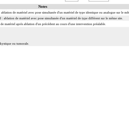
Notes
 ablation de matériel avec pose simultanée d'un matériel de type identique ou analogue sur le mê
: ablation de matériel avec pose simultanée d'un matériel de type différent sur le même site.
 de matériel après ablation d'un précédent au cours d'une intervention préalable.
, kystique ou tumorale.
peropératoire éventuelle.
inclut le nettoyage de l'articulation traitée.
nclut le nettoyage de l'articulation traitée.
 réduction simultanée et sa contention par appareillage externe.
 la contention par appareillage externe.
 inclut le lavage de l'articulation, avec ou sans drainage.
l'immobilisation par appareillage externe ou par arthrorise.