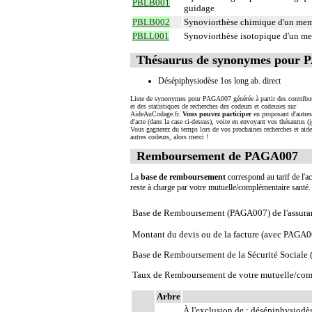
PBLB001
guidage
PBLB002
Synoviorthèse chimique d'un me
PBLL001
Synoviorthèse isotopique d'un m
Thésaurus de synonymes pour
Désépiphysiodèse 1os long ab. direct
Liste de synonymes pour PAGA007 générée à partir des contribu
et des statistiques de recherches des codeurs et codeuses sur
AideAuCodage.fr.
Vous pouvez participer
en proposant d'autre
d'acte (dans la case ci-dessus), voire en envoyant vos thésaurus (
i
Vous gagnerez du temps lors de vos prochaines recherches et aide
autres codeurs, alors merci !
Remboursement de PAGA007
La
base de remboursement
correspond au tarif de l'ac
reste à charge par votre mutuelle/complémentaire santé
Base de Remboursement (PAGA007) de l'assura
Montant du devis ou de la facture (avec PAGA0
Base de Remboursement de la Sécurité Social
Taux de Remboursement de votre mutuelle/com
Arbre
À l'exclusion de : désépiphysiodè