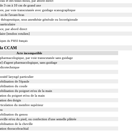
eau et des tissus mous, par abord direct
e de 3 cm à 10 cm de grand axe
re, par voie transcutanée avec guidage scanographique
os de l'avant-bras
e thérapeutique, sous anesthésie générale ou locorégionale
aarticulaire
nce, par abord direct
laire [tendon rotulien]
iques du PMSI français
s la CCAM
Acte incompatible
t pharmacologique, par voie transcutanée sans guidage
ale] d'agent pharmacologique, sans guidage
édicotechnique
ositif laryngé particulier
bilisation de l'épaule
obilisation du coude
obilisation du poignet et/ou de la main
ation du poignet et/ou de la main
ation des doigts
rticulation du membre supérieur
ou
mobilisation du genou
eville et/ou du pied, ou confection d'une semelle plâtrée
bilisation de la cheville
ation thoracobrachial