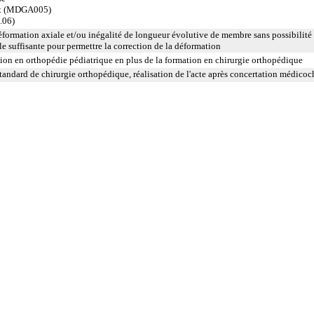
igt (MDGA005)
.06)
éformation axiale et/ou inégalité de longueur évolutive de membre sans possibilité
le suffisante pour permettre la correction de la déformation
tion en orthopédie pédiatrique en plus de la formation en chirurgie orthopédique
andard de chirurgie orthopédique, réalisation de l'acte après concertation médicochi
 ablation de matériel avec pose simultanée d'un matériel de type identique ou analogue sur le mê
: ablation de matériel avec pose simultanée d'un matériel de type différent sur le même site.
 de matériel après ablation d'un précédent au cours d'une intervention préalable.
, kystique ou tumorale.
peropératoire éventuelle.
inclut le nettoyage de l'articulation traitée.
nclut le nettoyage de l'articulation traitée.
 réduction simultanée et sa contention par appareillage externe.
 la contention par appareillage externe.
 inclut le lavage de l'articulation, avec ou sans drainage.
l'immobilisation par appareillage externe ou par arthrorise.