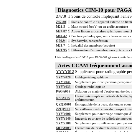
Diagnostics CIM-10 pour PAGA
Z47.0
1
Soins de contrôle impliquant l'enlèv
Z47.80
1
Soins de contrôle d'appareil externe de fixat
M21.5
1
Main et pied bot(e) ou en griffe acquis(e)
M24.87
1
Autres lésions articulaires spécifiques, non cl
M84.42
3
Fracture pathologique, non classée ailleurs -
Q70.9
1
Syndactylie, sans précision
M21.7
1
Inégalité des membres (acquise)
M21.95
1
Déformation d'un membre, sans précision - R
Liste de diagnostics CIM10 pour PAGA007 générée à partir des s
Actes CCAM fréquemment asso
YYYY012
Supplément pour radiographie per 
YYYY028
Guidage échographique
YYYY041
Supplément pour récupération peropérato
YYYY033
Guidage radiologique
PAGA009
Ablation de matériel d'ostéosynthèse des m
Ostéotomie simple unilatérale de la diaph
NBPA015
architecturaux
QZQM001
Échographie de la peau, des ongles et/ou 
ZZQP001
Surveillance médicalisée du transport intr
YYYY600
Supplément pour archivage numérique 
YYYY140
Imagerie pour acte de radiologie intervent
YYYY188
Supplément pour prélèvement peropératoir
MCPA003
Ostéotomie de l'extrémité distale des 2 os 