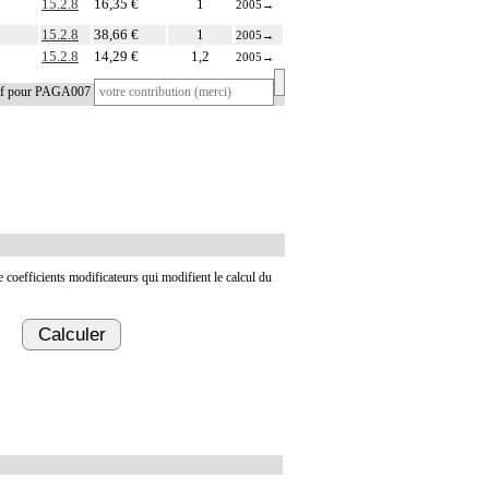
15.2.8
16,35 €
1
2005
→
15.2.8
38,66 €
1
2005
→
15.2.8
14,29 €
1,2
2005
→
tif pour PAGA007
de coefficients modificateurs qui modifient le calcul du
Calculer