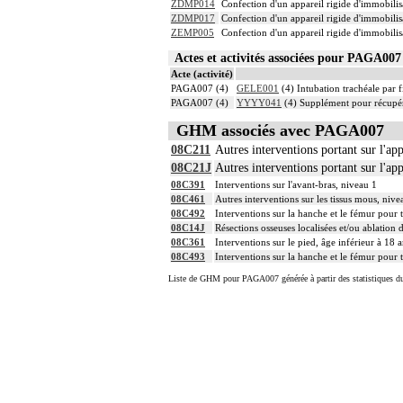
ZDMP014
Confection d'un appareil rigide d'immobili
ZDMP017
Confection d'un appareil rigide d'immobili
ZEMP005
Confection d'un appareil rigide d'immobil
Actes et activités associées pour PAGA0
Acte (activité)
PAGA007 (4)
GELE001
(4) Intubation trachéale par f
PAGA007 (4)
YYYY041
(4) Supplément pour récupér
GHM associés avec PAGA007
08C211
Autres interventions portant sur l'app
08C21J
Autres interventions portant sur l'ap
08C391
Interventions sur l'avant-bras, niveau 1
08C461
Autres interventions sur les tissus mous, nive
08C492
Interventions sur la hanche et le fémur pour 
08C14J
Résections osseuses localisées et/ou ablation 
08C361
Interventions sur le pied, âge inférieur à 18 
08C493
Interventions sur la hanche et le fémur pour 
Liste de GHM pour PAGA007 générée à partir des statistiques d