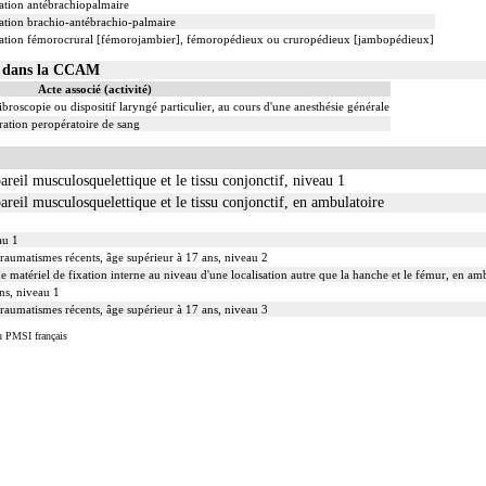
sation antébrachiopalmaire
sation brachio-antébrachio-palmaire
isation fémorocrural [fémorojambier], fémoropédieux ou cruropédieux [jambopédieux]
07 dans la CCAM
Acte associé (activité)
ibroscopie ou dispositif laryngé particulier, au cours d'une anesthésie générale
ation peropératoire de sang
areil musculosquelettique et le tissu conjonctif, niveau 1
pareil musculosquelettique et le tissu conjonctif, en ambulatoire
au 1
traumatismes récents, âge supérieur à 17 ans, niveau 2
de matériel de fixation interne au niveau d'une localisation autre que la hanche et le fémur, en am
ans, niveau 1
traumatismes récents, âge supérieur à 17 ans, niveau 3
u PMSI français