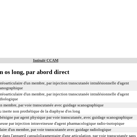
Intitulé CCAM
 os long, par abord direct
stéoarticulaire d'un membre, par injection transcutanée intralésionnelle d'agent
canographique
stéoarticulaire d'un membre, par injection transcutanée intralésionnelle d'agent
diologique
un membre, par voie transcutanée avec guidage scanographique
u inerte non prothétique de la diaphyse d'os long
 bénigne par agent physique par voie transcutanée, avec guidage scanographique
osseuse par injection intraveineuse d'agent pharmacologique radio-isotopique
ulaire d'un membre, par voie transcutanée avec guidage radiologique
 dans l'appareil capsuloligamentaire d'une articulation, par voie transcutanée sans