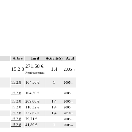
Arbre
Tarif
Activité(s)
Actif
271,58 €
15.2.8
1,4
2005
→
Remboursement
15.2.8
104,50 €
1
2005
→
15.2.8
104,50 €
1
2005
→
15.2.8
209,00 €
1,4
2005
→
15.2.8
110,32 €
1,4
2005
→
15.2.8
257,62 €
1,4
2010
→
15.2.8
79,71 €
1
2005
→
15.2.8
41,80 €
1
2005
→