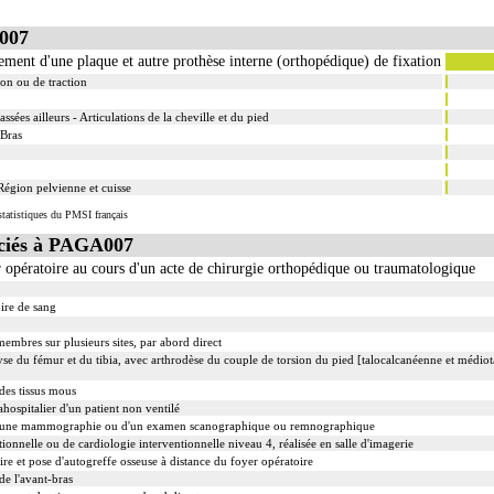
007
ement d'une plaque et autre prothèse interne (orthopédique) de fixation
ion ou de traction
assées ailleurs - Articulations de la cheville et du pied
 Bras
égion pelvienne et cuisse
tatistiques du PMSI français
ciés à PAGA007
opératoire au cours d'un acte de chirurgie orthopédique ou traumatologique
ire de sang
embres sur plusieurs sites, par abord direct
yse du fémur et du tibia, avec arthrodèse du couple de torsion du pied [talocalcanéenne et médiota
des tissus mous
ahospitalier d'un patient non ventilé
d'une mammographie ou d'un examen scanographique ou remnographique
ionnelle ou de cardiologie interventionnelle niveau 4, réalisée en salle d'imagerie
e et pose d'autogreffe osseuse à distance du foyer opératoire
de l'avant-bras