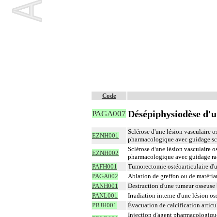
Code
Désépiphysiodèse d'un
PAGA007
Sclérose d'une lésion vasculaire o
EZNH001
pharmacologique avec guidage s
Sclérose d'une lésion vasculaire o
EZNH002
pharmacologique avec guidage ra
PAFH001
Tumorectomie ostéoarticulaire d'
PAGA002
Ablation de greffon ou de matéria
PANH001
Destruction d'une tumeur osseuse
PANL001
Irradiation interne d'une lésion 
PBJH001
Évacuation de calcification artic
Injection d'agent pharmacologique