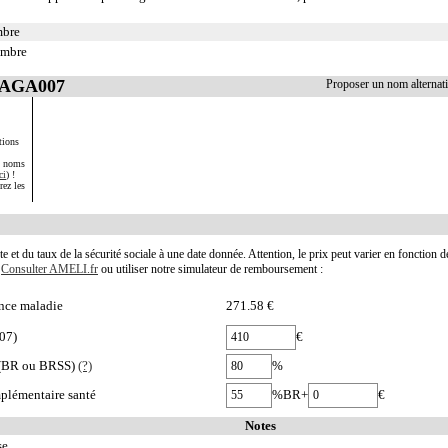
mbre
embre
 PAGA007
Proposer un nom alterna
tions
s noms
ci
) !
rez les
te et du taux de la sécurité sociale à une date donnée. Attention, le prix peut varier en fonction 
.
Consulter AMELI.fr
ou utiliser notre simulateur de remboursement :
nce maladie
271.58 €
07)
€
e (BR ou BRSS)
(?)
%
plémentaire santé
%BR+
€
Notes
se