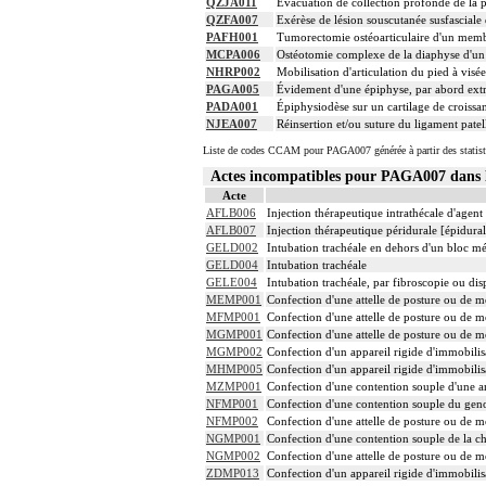
QZJA011
Évacuation de collection profonde de la p
QZFA007
Exérèse de lésion souscutanée susfascial
PAFH001
Tumorectomie ostéoarticulaire d'un memb
MCPA006
Ostéotomie complexe de la diaphyse d'un 
NHRP002
Mobilisation d'articulation du pied à visé
PAGA005
Évidement d'une épiphyse, par abord extr
PADA001
Épiphysiodèse sur un cartilage de croissa
NJEA007
Réinsertion et/ou suture du ligament patel
Liste de codes CCAM pour PAGA007 générée à partir des statist
Actes incompatibles pour PAGA007 dan
Acte
AFLB006
Injection thérapeutique intrathécale d'agen
AFLB007
Injection thérapeutique péridurale [épidur
GELD002
Intubation trachéale en dehors d'un bloc m
GELD004
Intubation trachéale
GELE004
Intubation trachéale, par fibroscopie ou disp
MEMP001
Confection d'une attelle de posture ou de mo
MFMP001
Confection d'une attelle de posture ou de m
MGMP001
Confection d'une attelle de posture ou de m
MGMP002
Confection d'un appareil rigide d'immobilis
MHMP005
Confection d'un appareil rigide d'immobilis
MZMP001
Confection d'une contention souple d'une a
NFMP001
Confection d'une contention souple du gen
NFMP002
Confection d'une attelle de posture ou de 
NGMP001
Confection d'une contention souple de la ch
NGMP002
Confection d'une attelle de posture ou de mo
ZDMP013
Confection d'un appareil rigide d'immobilis