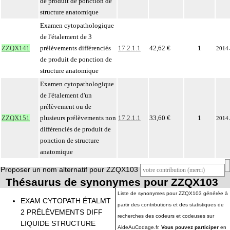
de produit de ponction de
structure anatomique
Examen cytopathologique
de l'étalement de 3
ZZQX141
prélèvements différenciés
17.2.1.1
42,62 €
1
2014
de produit de ponction de
structure anatomique
Examen cytopathologique
de l'étalement d'un
prélèvement ou de
ZZQX151
plusieurs prélèvements non
17.2.1.1
33,60 €
1
2014
différenciés de produit de
ponction de structure
anatomique
Proposer un nom alternatif pour ZZQX103
Thésaurus de synonymes pour ZZQX103
Liste de synonymes pour ZZQX103 générée à
EXAM CYTOPATH ÉTALMT
partir des contributions et des statistiques de
2 PRÉLÈVEMENTS DIFF
recherches des codeurs et codeuses sur
LIQUIDE STRUCTURE
AideAuCodage.fr.
Vous pouvez participer
en