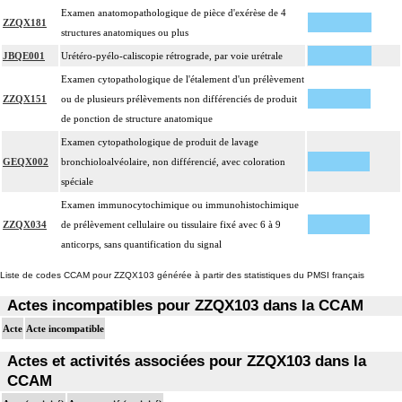
Examen anatomopathologique de pièce d'exérèse de 4
ZZQX181
structures anatomiques ou plus
JBQE001
Urétéro-pyélo-caliscopie rétrograde, par voie urétrale
Examen cytopathologique de l'étalement d'un prélèvement
ZZQX151
ou de plusieurs prélèvements non différenciés de produit
de ponction de structure anatomique
Examen cytopathologique de produit de lavage
GEQX002
bronchioloalvéolaire, non différencié, avec coloration
spéciale
Examen immunocytochimique ou immunohistochimique
ZZQX034
de prélèvement cellulaire ou tissulaire fixé avec 6 à 9
anticorps, sans quantification du signal
Liste de codes CCAM pour ZZQX103 générée à partir des statistiques du PMSI français
Actes incompatibles pour ZZQX103 dans la CCAM
Acte
Acte incompatible
Actes et activités associées pour ZZQX103 dans la
CCAM