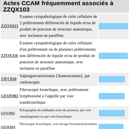
Actes CCAM fréquemment associés à
L'examen anatomopathologique de pièce d'exérèse inclut : l'échantillonnage,
ZZQX103
la fixation, l'inclusion, la préparation microscopique avec une coloration
Examen cytopathologique de culot cellulaire de
standard à base d'hémalun ou d'hématoxyline-éosine ou de phloxine avec ou
2 prélèvements différenciés de liquide et/ou de
sans safran, avec ou sans photographie, l'interprétation, les éventuels
ZZQX023
produit de ponction de structure anatomique,
17.2
réexamens aux divers stades de réalisation, le compte rendu, le codage
avec inclusion en paraffine
Avec ou sans : coloration spéciale
coupes sériées
Examen cytopathologique de culot cellulaire
empreinte par apposition cellulaire
d'un prélèvement ou de plusieurs prélèvements
écrasis cellulaire
ZZQX116
non différenciés de liquide et/ou de produit de
ponction de structure anatomique, avec
Facturation :
inclusion en paraffine
un seul acte peut être facturé que l'exérèse soit monobloc ou en fragments non
17.2
différenciés par le préleveur, partielle ou totale, pour chaque structure
Salpingoovariectomie [Annexectomie], par
JJFC010
anatomique
coelioscopie
Par organe profond, on entend : tout organe ou toute structure non vasculaire,
Fibroscopie bronchique, avec prélèvement
17
de localisation intrathoracique ou intraabdominale.
GEQE002
lymphonodal à l'aiguille par voie
transbronchique
Par organe superficiel, on entend : tout organe ou toute structure non
17
vasculaire, en dehors de ces localisations.
Échographie du médiastin et/ou du poumon, par voie
GFQJ002
Par cible, on entend : lésion individualisée à prélever, quel que soit le nombre
oesophagienne ou par voie bronchique
17
de ponctions ou de biopsies effectuées à son niveau.
Fibroscopie bronchique, avec lavage bronchioloalvéolaire
GEQE004