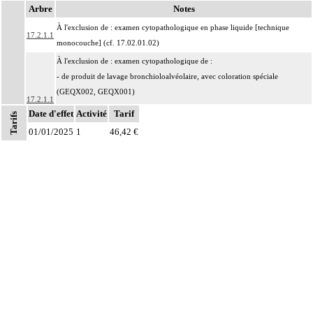
Arbre
Notes
À l'exclusion de : examen cytopathologique en phase liquide [technique
17.2.1.1
monocouche] (cf. 17.02.01.02)
À l'exclusion de : examen cytopathologique de :
- de produit de lavage bronchioloalvéolaire, avec coloration spéciale
(GEQX002, GEQX001)
17.2.1.1
- prélèvement du col de l'utérus (JKQX001, JKQX027)
Date d'effet
Activité
Tarif
Tarifs
- de l'étalement de produit de brossage, de grattage ou d'écouvillonnage de la
01/01/2025
1
46,42 €
peau ou de muqueuse (ZZQX107)
Par produit de ponction, on entend : prélèvement de lésion solide ou kystique,
17.2.1
de structure anatomique
Par prélèvement de liquide, on entend : prélèvement de liquide d'aspiration, de
17.2.1
ponction, d'émission ou de lavage, de structure anatomique
Par structure anatomique, on entend : élément du corps humain, unitissulaire
ou pluritissulaire, topographiquement délimité, constituant un ensemble
organisé destiné à remplir un rôle déterminé ou une fonction. Il peut s'agir par
17.2
exemple :
d'un organe : estomac, peau, muscle,
d'une entité concourant à une finalité caractéristique : méninge, séreuse,