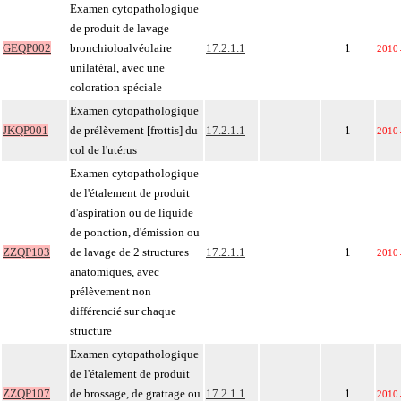
Examen cytopathologique
de produit de lavage
GEQP002
bronchioloalvéolaire
17.2.1.1
1
2010
unilatéral, avec une
coloration spéciale
Examen cytopathologique
JKQP001
de prélèvement [frottis] du
17.2.1.1
1
2010
col de l'utérus
Examen cytopathologique
de l'étalement de produit
d'aspiration ou de liquide
de ponction, d'émission ou
ZZQP103
de lavage de 2 structures
17.2.1.1
1
2010
anatomiques, avec
prélèvement non
différencié sur chaque
structure
Examen cytopathologique
de l'étalement de produit
ZZQP107
de brossage, de grattage ou
17.2.1.1
1
2010