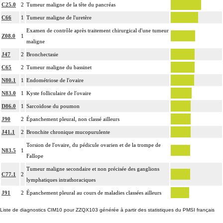
17.2
de noeuds [ganglions] lymphatiques non différenciés par le préleveur au cours
C25.0
2
Tumeur maligne de la tête du pancréas
d'un curage lymphonodal [ganglionnaire]
C66
1
Tumeur maligne de l'uretère
L'examen cytopathologique d'un prélèvement inclut : la préparation de
Examen de contrôle après traitement chirurgical d'une tumeur
l'échantillon, sa fixation, la préparation microscopique avec une coloration
Z08.0
1
maligne
17.2
standard, avec ou sans photographie, l'interprétation, les éventuels réexamens
J47
2
Bronchectasie
aux divers stades de réalisation, le compte rendu et le codage
C65
2
Tumeur maligne du bassinet
Avec ou sans : coloration spéciale
N80.1
1
Endométriose de l'ovaire
L'examen histopathologique de biopsie inclut : l'échantillonnage, la fixation,
l'inclusion, la préparation microscopique avec une coloration standard à base
N83.0
1
Kyste folliculaire de l'ovaire
d'hémalun ou d'hématoxyline-éosine ou de phloxine avec ou sans safran, avec
D86.0
1
Sarcoïdose du poumon
ou sans photographie, l'interprétation, les éventuels réexamens aux divers
J90
2
Épanchement pleural, non classé ailleurs
17.2
stades de réalisation, le compte rendu, le codage
J41.1
2
Bronchite chronique mucopurulente
Avec ou sans : coloration spéciale
Torsion de l'ovaire, du pédicule ovarien et de la trompe de
coupes sériées
N83.5
1
Fallope
empreinte par apposition cellulaire
écrasis cellulaire
Tumeur maligne secondaire et non précisée des ganglions
C77.1
2
lymphatiques intrathoraciques
L'examen anatomopathologique, inclut : l'examen macroscopique et
17.2
microscopique de pièce d'exérèse
J91
2
Épanchement pleural au cours de maladies classées ailleurs
L'examen anatomopathologique d'un organe inclut : l'examen du feuillet
Liste de diagnostics CIM10 pour ZZQX103 générée à partir des statistiques du PMSI français
17.2
viscéral de son éventuelle séreuse