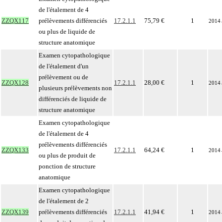
de l'étalement de 4
ZZQX117
prélèvements différenciés
17.2.1.1
75,79 €
1
2014
ou plus de liquide de
structure anatomique
Examen cytopathologique
de l'étalement d'un
prélèvement ou de
ZZQX128
17.2.1.1
28,00 €
1
2014
plusieurs prélèvements non
différenciés de liquide de
structure anatomique
Examen cytopathologique
de l'étalement de 4
prélèvements différenciés
ZZQX133
17.2.1.1
64,24 €
1
2014
ou plus de produit de
ponction de structure
anatomique
Examen cytopathologique
de l'étalement de 2
ZZQX139
prélèvements différenciés
17.2.1.1
41,94 €
1
2014