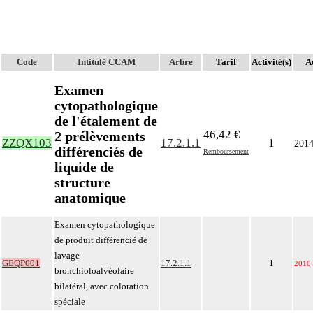
Code
Intitulé CCAM
Arbre
Tarif
Activité(s)
Ac
Examen
cytopathologique
de l'étalement de
46,42 €
2 prélèvements
ZZQX103
17.2.1.1
1
201
différenciés de
Remboursement
liquide de
structure
anatomique
Examen cytopathologique
de produit différencié de
lavage
GEQP001
17.2.1.1
1
2010
bronchioloalvéolaire
bilatéral, avec coloration
spéciale