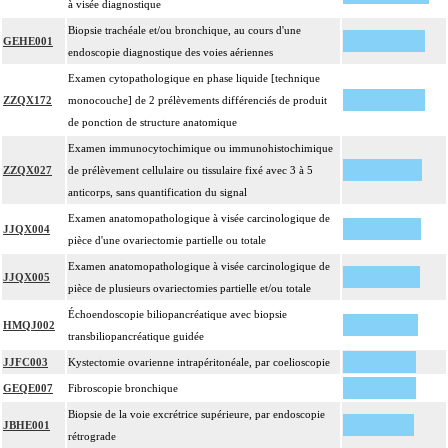
à visée diagnostique
Biopsie trachéale et/ou bronchique, au cours d'une
GEHE001
endoscopie diagnostique des voies aériennes
Examen cytopathologique en phase liquide [technique
ZZQX172
monocouche] de 2 prélèvements différenciés de produit
de ponction de structure anatomique
Examen immunocytochimique ou immunohistochimique
ZZQX027
de prélèvement cellulaire ou tissulaire fixé avec 3 à 5
anticorps, sans quantification du signal
Examen anatomopathologique à visée carcinologique de
JJQX004
pièce d'une ovariectomie partielle ou totale
Examen anatomopathologique à visée carcinologique de
JJQX005
pièce de plusieurs ovariectomies partielle et/ou totale
Échoendoscopie biliopancréatique avec biopsie
HMQJ002
transbiliopancréatique guidée
JJFC003
Kystectomie ovarienne intrapéritonéale, par coelioscopie
GEQE007
Fibroscopie bronchique
Biopsie de la voie excrétrice supérieure, par endoscopie
JBHE001
rétrograde