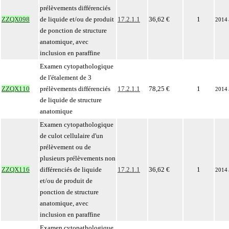
prélèvements différenciés
ZZQX098
de liquide et/ou de produit
17.2.1.1
36,62 €
1
2014
de ponction de structure
anatomique, avec
inclusion en paraffine
Examen cytopathologique
de l'étalement de 3
ZZQX110
prélèvements différenciés
17.2.1.1
78,25 €
1
2014
de liquide de structure
anatomique
Examen cytopathologique
de culot cellulaire d'un
prélèvement ou de
plusieurs prélèvements non
ZZQX116
différenciés de liquide
17.2.1.1
36,62 €
1
2014
et/ou de produit de
ponction de structure
anatomique, avec
inclusion en paraffine
Examen cytopathologique