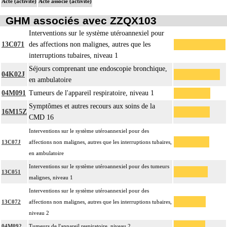
Acte (activité)
Acte associé (activité)
GHM associés avec ZZQX103
Interventions sur le système utéroannexiel pour
13C071
des affections non malignes, autres que les
interruptions tubaires, niveau 1
Séjours comprenant une endoscopie bronchique,
04K02J
en ambulatoire
04M091
Tumeurs de l'appareil respiratoire, niveau 1
Symptômes et autres recours aux soins de la
16M15Z
CMD 16
Interventions sur le système utéroannexiel pour des
13C07J
affections non malignes, autres que les interruptions tubaires,
en ambulatoire
Interventions sur le système utéroannexiel pour des tumeurs
13C051
malignes, niveau 1
Interventions sur le système utéroannexiel pour des
13C072
affections non malignes, autres que les interruptions tubaires,
niveau 2
04M092
Tumeurs de l'appareil respiratoire, niveau 2