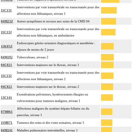
Interventions par voie transurétrale ou transcutanée pour des
11C131
affections non lithiasiques, niveau 1
04M23Z
Autres symptômes et recours aux soins de la CMD 04
Interventions par voie transurétrale ou transcutanée pour des
11C13J
affections non lithiasiques, en ambulatoire
Endoscopies génito-urinaires diagnostiques et anesthésie :
11K05Z
séjours de moins de 2 jours
04M192
Tuberculoses, niveau 2
04C021
Interventions majeures sur le thorax, niveau 1
Interventions par voie transurétrale ou transcutanée pour des
11C132
affections non lithiasiques, niveau 2
04C022
Interventions majeures sur le thorax, niveau 2
Exentérations pelviennes, hystérectomies élargies ou
13C141
vulvectomies pour tumeurs malignes, niveau 1
Affections malignes du système hépato-biliaire ou du
07M061
pancréas, niveau 1
11M071
Tumeurs des reins et des voies urinaires, niveau 1
04M141
Maladies pulmonaires interstitielles, niveau 1