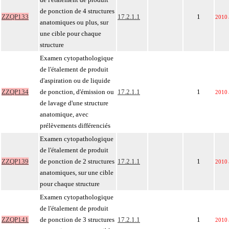
de ponction de 4 structures
ZZQP133
17.2.1.1
1
2010
anatomiques ou plus, sur
une cible pour chaque
structure
Examen cytopathologique
de l'étalement de produit
d'aspiration ou de liquide
ZZQP134
de ponction, d'émission ou
17.2.1.1
1
2010
de lavage d'une structure
anatomique, avec
prélèvements différenciés
Examen cytopathologique
de l'étalement de produit
ZZQP139
de ponction de 2 structures
17.2.1.1
1
2010
anatomiques, sur une cible
pour chaque structure
Examen cytopathologique
de l'étalement de produit
ZZQP141
de ponction de 3 structures
17.2.1.1
1
2010