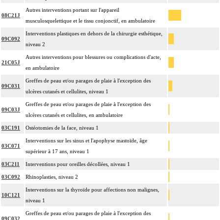
Autres interventions portant sur l'appareil
08C21J
musculosquelettique et le tissu conjonctif, en ambulatoire
Interventions plastiques en dehors de la chirurgie esthétique,
09C092
niveau 2
Autres interventions pour blessures ou complications d'acte,
21C05J
en ambulatoire
Greffes de peau et/ou parages de plaie à l'exception des
09C031
ulcères cutanés et cellulites, niveau 1
Greffes de peau et/ou parages de plaie à l'exception des
09C03J
ulcères cutanés et cellulites, en ambulatoire
03C191
Ostéotomies de la face, niveau 1
Interventions sur les sinus et l'apophyse mastoïde, âge
03C071
supérieur à 17 ans, niveau 1
03C211
Interventions pour oreilles décollées, niveau 1
03C092
Rhinoplasties, niveau 2
Interventions sur la thyroïde pour affections non malignes,
10C121
niveau 1
Greffes de peau et/ou parages de plaie à l'exception des
09C032