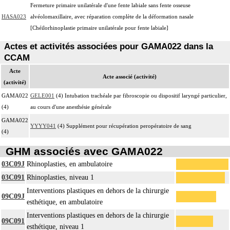
Fermeture primaire unilatérale d'une fente labiale sans fente osseuse
HASA023
alvéolomaxillaire, avec réparation complète de la déformation nasale
[Chéilorhinoplastie primaire unilatérale pour fente labiale]
Actes et activités associées pour GAMA022 dans la
CCAM
Acte
Acte associé (activité)
(activité)
GAMA022
GELE001
(4) Intubation trachéale par fibroscopie ou dispositif laryngé particulier,
(4)
au cours d'une anesthésie générale
GAMA022
YYYY041
(4) Supplément pour récupération peropératoire de sang
(4)
GHM associés avec GAMA022
03C09J
Rhinoplasties, en ambulatoire
03C091
Rhinoplasties, niveau 1
Interventions plastiques en dehors de la chirurgie
09C09J
esthétique, en ambulatoire
Interventions plastiques en dehors de la chirurgie
09C091
esthétique, niveau 1