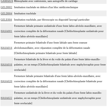
GAMA024
Rhinoplastie avec ostéotomie, sans autogreffe de cartilage
GELD002
Intubation trachéale en dehors d'un bloc médicotechnique
GELD004
Intubation trachéale
GELE004
Intubation trachéale, par fibroscopie ou dispositif laryngé particulier
Fermeture labiale primaire unilatérale d'une fente labio-alvéolo-maxillaire, avec
HASA001
correction complète de la déformation nasale [Chéilorhinoplastie unilatérale pour
fente labio-alvéolo-maxillaire]
Fermeture primaire bilatérale d'une fente labiale sans fente osseuse
HASA014
alvéolomaxillaire, avec réparation complète de la déformation nasale
[Chéilorhinoplastie primaire bilatérale pour fente labiale]
Fermeture bilatérale de la lèvre et du voile du palais d'une fente labio-maxillo-
HASA016
palatine, en un temps [Chéilorhinoplastie bilatérale avec staphylorraphie pour fente
orofaciale]
Fermeture labiale primaire bilatérale d'une fente labio-alvéolo-maxillaire, avec
HASA020
correction complète de la déformation nasale [Chéilorhinoplastie bilatérale pour
fente labio-alvéolo-maxillaire]
Fermeture unilatérale de la lèvre et du voile du palais d'une fente labio-maxillo-
HASA022
palatine, en un temps [Chéilorhinoplastie unilatérale avec staphylorraphie pour
fente orofaciale]