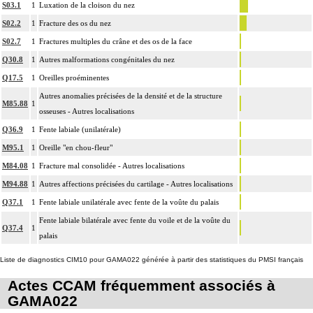
S03.1
1
Luxation de la cloison du nez
S02.2
1
Fracture des os du nez
S02.7
1
Fractures multiples du crâne et des os de la face
Q30.8
1
Autres malformations congénitales du nez
Q17.5
1
Oreilles proéminentes
Autres anomalies précisées de la densité et de la structure
M85.88
1
osseuses - Autres localisations
Q36.9
1
Fente labiale (unilatérale)
M95.1
1
Oreille "en chou-fleur"
M84.08
1
Fracture mal consolidée - Autres localisations
M94.88
1
Autres affections précisées du cartilage - Autres localisations
Q37.1
1
Fente labiale unilatérale avec fente de la voûte du palais
Fente labiale bilatérale avec fente du voile et de la voûte du
Q37.4
1
palais
Liste de diagnostics CIM10 pour GAMA022 générée à partir des statistiques du PMSI français
Actes CCAM fréquemment associés à
GAMA022