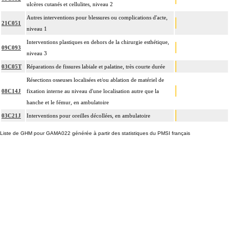
ulcères cutanés et cellulites, niveau 2
Autres interventions pour blessures ou complications d'acte,
21C051
niveau 1
Interventions plastiques en dehors de la chirurgie esthétique,
09C093
niveau 3
03C05T
Réparations de fissures labiale et palatine, très courte durée
Résections osseuses localisées et/ou ablation de matériel de
08C14J
fixation interne au niveau d'une localisation autre que la
hanche et le fémur, en ambulatoire
03C21J
Interventions pour oreilles décollées, en ambulatoire
Liste de GHM pour GAMA022 générée à partir des statistiques du PMSI français