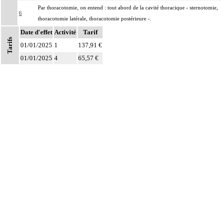
Par thoracotomie, on entend : tout abord de la cavité thoracique - sternotomie,
6
thoracotomie latérale, thoracotomie postérieure -.
Date d'effet
La circulation extracorporelle [CEC] pour acte intrathoracique inclut, pour le
Activité
Tarif
Tarifs
chirurgien, l'installation, la conduite de la circulation extracorporelle, et son
01/01/2025
1
137,91 €
ablation. Elle inclut les responsabilités suivantes :
01/01/2025
4
65,57 €
- décision de l'indication et choix de la technique
Notes
- pose et ablation des canules
6
- choix du niveau d'hypothermie
- choix du débit de CEC
- décision d'arrêt circulatoire
- définition des protocoles de remplissage
- décision de cardioplégie
- décision d'assistance circulatoire.
Les actes sur le thorax, par thoracoscopie incluent l'évacuation de collection
6
intrathoracique associée, la pose de drain pleural et/ou péricardique.
Les actes sur le thorax, par thoracotomie incluent l'évacuation de collection
6
intrathoracique associée, la pose de drain pleural et/ou péricardique.