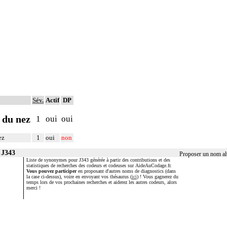
Sév.
Actif
DP
 du nez
1
oui
oui
ez
1
oui
non
 J343
Proposer un nom alt
Liste de synonymes pour J343 générée à partir des contributions et des
statistiques de recherches des codeurs et codeuses sur AideAuCodage.fr.
Vous pouvez participer
en proposant d'autres noms de diagnostics (dans
la case ci-dessus), voire en envoyant vos thésaurus (
ici
) ! Vous gagnerez du
temps lors de vos prochaines recherches et aiderez les autres codeurs, alors
merci !