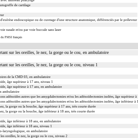
e avec lambeau pharyngé
utogreffe de cartilage
eur
'exérèse endoscopique ou de curetage d'une structure anatomique, différenciés par le préleveur
oie nasale et/ou par voie buccale sans laser
s du PMSI français
tant sur les oreilles, le nez, la gorge ou le cou, en ambulatoire
tant sur les oreilles, le nez, la gorge ou le cou, niveau 1
toires de la CMD 03, en ambulatoire
oïde, âge supérieur à 17 ans, niveau 1
toïde, âge supérieur à 17 ans, en ambulatoire
en ambulatoire
tions adénoïdes autres que les amygdalectomies et/ou les adénoïdectomies isolées, âge supérieur à
tions adénoïdes autres que les amygdalectomies et/ou les adénoïdectomies isolées, âge inférieur à 
 nez, la gorge ou la bouche, âge supérieur à 17 ans, très courte durée
 nez, la gorge ou la bouche, âge inférieur à 18 ans, très courte durée
oïde, âge inférieur à 18 ans, en ambulatoire
oïde, âge inférieur à 18 ans, niveau 1
o-laryngologique, en ambulatoire
les oreilles, le nez, la gorge ou le cou, niveau 2