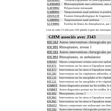
HDMA007
Vélopharyngoplastie ou pharyngoplasti
GAMA001
Rhinoseptoplastie sans ostéotomie, sans a
GAFD002
Polypectomie intranasale
GABD001
Tamponnement nasal antérieur et postéri
ZZQX159
Examen histopathologique de fragments d
GABD002
Tamponnement nasal antérieur
GCFD001
Exérèse de lésion du rhinopharynx, par v
Liste de codes CCAM pour J343 générée à partir des statistique
GHM associés avec J343
03C16J
Autres interventions chirurgicales por
03C091
Rhinoplasties, niveau 1
03C161
Autres interventions chirurgicales por
03C09J
Rhinoplasties, en ambulatoire
03K04J
Séjours comprenant certains actes non opéra
03C071
Interventions sur les sinus et l'apophyse mast
03C07J
Interventions sur les sinus et l'apophyse mas
03C28J
Interventions sur les végétations adénoïdes, 
03C131
Interventions sur les amygdales et les végéta
03C121
Interventions sur les amygdales et les végéta
03M09T
Autres diagnostics portant sur les oreilles, le
03M08T
Autres diagnostics portant sur les oreilles, le
03C092
Rhinoplasties, niveau 2
03C06J
Interventions sur les sinus et l'apophyse mast
03C061
Interventions sur les sinus et l'apophyse mast
03K03J
Séjours comprenant une endoscopie oto-rhin
03C162
Autres interventions chirurgicales portant sur 