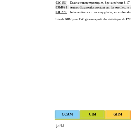
03C15J
Drains transtympaniques, âge supérieur à 17 
03M091
Autres diagnostics portant sur les oreilles, l
03C27J
Interventions sur les amygdales, en ambulato
Liste de GHM pour J343 générée à partir des statistiques du PMS