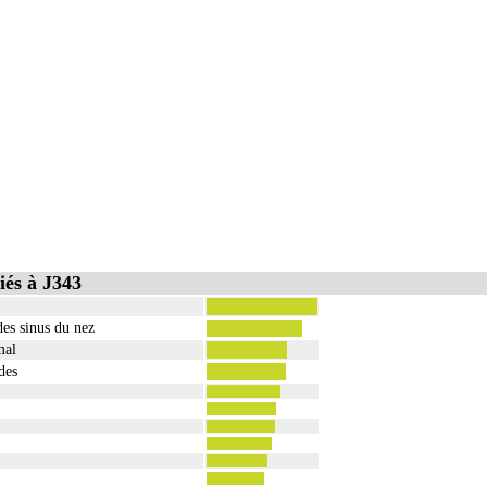
iés à J343
des sinus du nez
mal
des