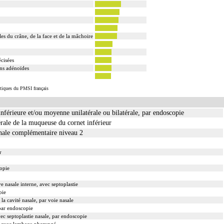
s du crâne, de la face et de la mâchoire
écisées
ons adénoïdes
istiques du PMSI français
nférieure et/ou moyenne unilatérale ou bilatérale, par endoscopie
térale de la muqueuse du cornet inférieur
onale complémentaire niveau 2
r
opie
ve nasale interne, avec septoplastie
pie
a cavité nasale, par voie nasale
 par endoscopie
ec septoplastie nasale, par endoscopie