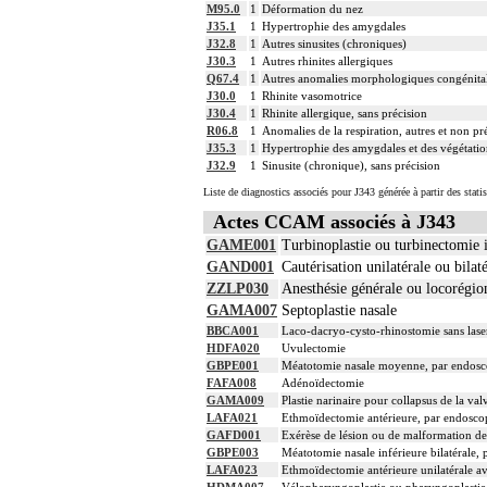
M95.0
1
Déformation du nez
J35.1
1
Hypertrophie des amygdales
J32.8
1
Autres sinusites (chroniques)
J30.3
1
Autres rhinites allergiques
Q67.4
1
Autres anomalies morphologiques congénitale
J30.0
1
Rhinite vasomotrice
J30.4
1
Rhinite allergique, sans précision
R06.8
1
Anomalies de la respiration, autres et non pr
J35.3
1
Hypertrophie des amygdales et des végétati
J32.9
1
Sinusite (chronique), sans précision
Liste de diagnostics associés pour J343 générée à partir des stat
Actes CCAM associés à J343
GAME001
Turbinoplastie ou turbinectomie i
GAND001
Cautérisation unilatérale ou bila
ZZLP030
Anesthésie générale ou locorégi
GAMA007
Septoplastie nasale
BBCA001
Laco-dacryo-cysto-rhinostomie sans lase
HDFA020
Uvulectomie
GBPE001
Méatotomie nasale moyenne, par endosc
FAFA008
Adénoïdectomie
GAMA009
Plastie narinaire pour collapsus de la val
LAFA021
Ethmoïdectomie antérieure, par endosco
GAFD001
Exérèse de lésion ou de malformation de l
GBPE003
Méatotomie nasale inférieure bilatérale,
LAFA023
Ethmoïdectomie antérieure unilatérale av