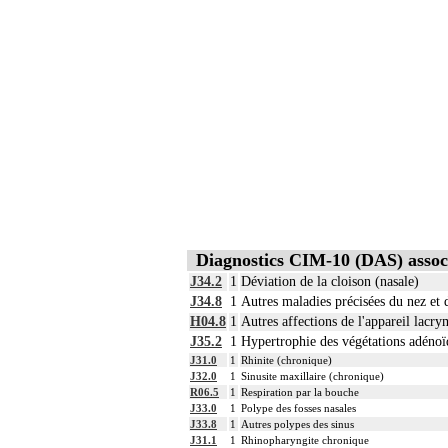
Diagnostics CIM-10 (DAS) assoc
J34.2
1
Déviation de la cloison (nasale)
J34.8
1
Autres maladies précisées du nez et 
H04.8
1
Autres affections de l'appareil lacry
J35.2
1
Hypertrophie des végétations adénoï
J31.0
1
Rhinite (chronique)
J32.0
1
Sinusite maxillaire (chronique)
R06.5
1
Respiration par la bouche
J33.0
1
Polype des fosses nasales
J33.8
1
Autres polypes des sinus
J31.1
1
Rhinopharyngite chronique