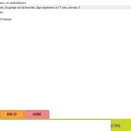
ans, en ambulatoire
e nez, la gorge ou la bouche, âge supérieur à 17 ans, niveau 1
ire
I français
(CIM)