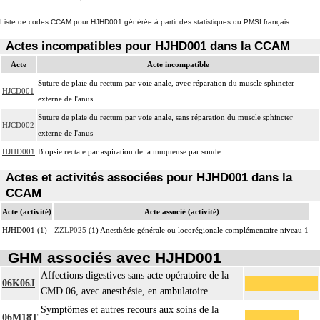
Liste de codes CCAM pour HJHD001 générée à partir des statistiques du PMSI français
Actes incompatibles pour HJHD001 dans la CCAM
Acte
Acte incompatible
Suture de plaie du rectum par voie anale, avec réparation du muscle sphincter
HJCD001
externe de l'anus
Suture de plaie du rectum par voie anale, sans réparation du muscle sphincter
HJCD002
externe de l'anus
HJHD001
Biopsie rectale par aspiration de la muqueuse par sonde
Actes et activités associées pour HJHD001 dans la
CCAM
Acte (activité)
Acte associé (activité)
HJHD001 (1)
ZZLP025
(1) Anesthésie générale ou locorégionale complémentaire niveau 1
GHM associés avec HJHD001
Affections digestives sans acte opératoire de la
06K06J
CMD 06, avec anesthésie, en ambulatoire
Symptômes et autres recours aux soins de la
06M18T