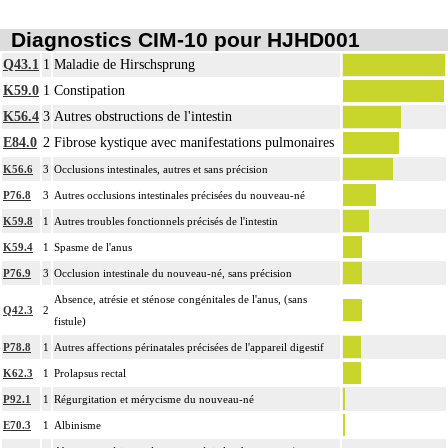
Diagnostics CIM-10 pour HJHD001
Q43.1
1
Maladie de Hirschsprung
K59.0
1
Constipation
K56.4
3
Autres obstructions de l'intestin
E84.0
2
Fibrose kystique avec manifestations pulmonaires
K56.6
3
Occlusions intestinales, autres et sans précision
P76.8
3
Autres occlusions intestinales précisées du nouveau-né
K59.8
1
Autres troubles fonctionnels précisés de l'intestin
K59.4
1
Spasme de l'anus
P76.9
3
Occlusion intestinale du nouveau-né, sans précision
Absence, atrésie et sténose congénitales de l'anus, (sans
Q42.3
2
fistule)
P78.8
1
Autres affections périnatales précisées de l'appareil digestif
K62.3
1
Prolapsus rectal
P92.1
1
Régurgitation et mérycisme du nouveau-né
E70.3
1
Albinisme