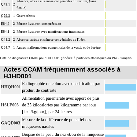
Absence, atrésie et sténose congénitales du rectum, (sans
Q42.1
2
fistule)
Q79.3
1
Gastroschisis
E84.9
2
Fibrose kystique, sans précision
E84.1
2
Fibrose kystique avec manifestations intestinales
Q41.2
2
Absence, atrésie et sténose congénitales de l'iléon
Q64.7
1
Autres malformations congénitales de la vessie et de l'urètre
Liste de diagnostics CIM10 pour HJHD001 générée à partir des statistiques du PMSI français
Actes CCAM fréquemment associés à
HJHD001
Radiographie du côlon avec opacification par
HHQH001
produit de contraste
Alimentation parentérale avec apport de plus
HSLF003
de 35 kilocalories par kilogramme par jour
[kcal/kg/jour], par 24 heures
Mesure de la différence de potentiel des
GAQD003
muqueuses nasales
Biopsie de la peau du nez et/ou de la muqueuse