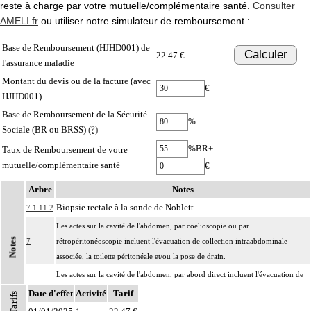
reste à charge par votre mutuelle/complémentaire santé.
Consulter
AMELI.fr
ou utiliser notre simulateur de remboursement :
Base de Remboursement (HJHD001) de
Calculer
22.47 €
l'assurance maladie
Montant du devis ou de la facture (avec
€
HJHD001)
Base de Remboursement de la Sécurité
%
Sociale (BR ou BRSS)
(?)
%BR+
Taux de Remboursement de votre
mutuelle/complémentaire santé
€
Arbre
Notes
Biopsie rectale à la sonde de Noblett
7.1.11.2
Les actes sur la cavité de l'abdomen, par coelioscopie ou par
Notes
7
rétropéritonéoscopie incluent l'évacuation de collection intraabdominale
associée, la toilette péritonéale et/ou la pose de drain.
Les actes sur la cavité de l'abdomen, par abord direct incluent l'évacuation de
7
collection intraabdominale associée, la toilette péritonéale et/ou la pose de
Date d'effet
Activité
Tarif
Tarifs
drain.