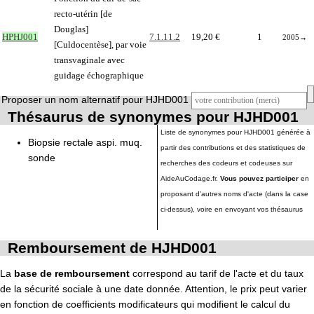
recto-utérin [de
Douglas]
HPHJ001
7.1.11.2
19,20 €
1
2005
→
[Culdocentèse], par voie
transvaginale avec
guidage échographique
Proposer un nom alternatif pour HJHD001
Thésaurus de synonymes pour HJHD001
Liste de synonymes pour HJHD001 générée à
Biopsie rectale aspi. muq.
partir des contributions et des statistiques de
sonde
recherches des codeurs et codeuses sur
AideAuCodage.fr.
Vous pouvez participer
en
proposant d'autres noms d'acte (dans la case
ci-dessus), voire en envoyant vos thésaurus
Remboursement de HJHD001
La
base de remboursement
correspond au tarif de l'acte et du taux
de la sécurité sociale à une date donnée. Attention, le prix peut varier
en fonction de coefficients modificateurs qui modifient le calcul du