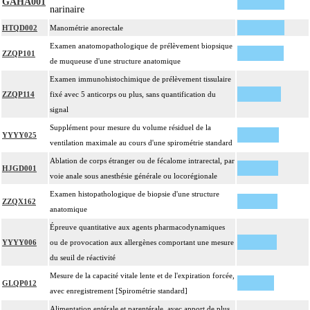
GAHA001
narinaire
HTQD002
Manométrie anorectale
Examen anatomopathologique de prélèvement biopsique
ZZQP101
de muqueuse d'une structure anatomique
Examen immunohistochimique de prélèvement tissulaire
ZZQP114
fixé avec 5 anticorps ou plus, sans quantification du
signal
Supplément pour mesure du volume résiduel de la
YYYY025
ventilation maximale au cours d'une spirométrie standard
Ablation de corps étranger ou de fécalome intrarectal, par
HJGD001
voie anale sous anesthésie générale ou locorégionale
Examen histopathologique de biopsie d'une structure
ZZQX162
anatomique
Épreuve quantitative aux agents pharmacodynamiques
YYYY006
ou de provocation aux allergènes comportant une mesure
du seuil de réactivité
Mesure de la capacité vitale lente et de l'expiration forcée,
GLQP012
avec enregistrement [Spirométrie standard]
Alimentation entérale et parentérale, avec apport de plus