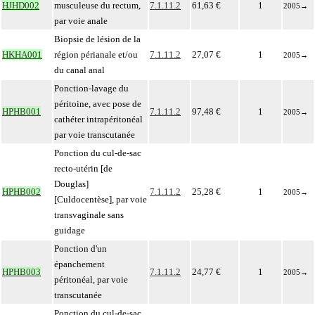
HJHD002
musculeuse du rectum,
7.1.11.2
61,63 €
1
2005
→
par voie anale
Biopsie de lésion de la
HKHA001
région périanale et/ou
7.1.11.2
27,07 €
1
2005
→
du canal anal
Ponction-lavage du
péritoine, avec pose de
HPHB001
7.1.11.2
97,48 €
1
2005
→
cathéter intrapéritonéal
par voie transcutanée
Ponction du cul-de-sac
recto-utérin [de
Douglas]
HPHB002
7.1.11.2
25,28 €
1
2005
→
[Culdocentèse], par voie
transvaginale sans
guidage
Ponction d'un
épanchement
HPHB003
7.1.11.2
24,77 €
1
2005
→
péritonéal, par voie
transcutanée
Ponction du cul-de-sac