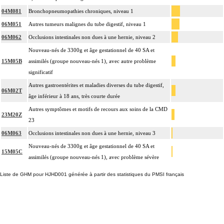
04M081
Bronchopneumopathies chroniques, niveau 1
06M051
Autres tumeurs malignes du tube digestif, niveau 1
06M062
Occlusions intestinales non dues à une hernie, niveau 2
Nouveau-nés de 3300g et âge gestationnel de 40 SA et
15M05B
assimilés (groupe nouveau-nés 1), avec autre problème
significatif
Autres gastroentérites et maladies diverses du tube digestif,
06M02T
âge inférieur à 18 ans, très courte durée
Autres symptômes et motifs de recours aux soins de la CMD
23M20Z
23
06M063
Occlusions intestinales non dues à une hernie, niveau 3
Nouveau-nés de 3300g et âge gestationnel de 40 SA et
15M05C
assimilés (groupe nouveau-nés 1), avec problème sévère
Liste de GHM pour HJHD001 générée à partir des statistiques du PMSI français