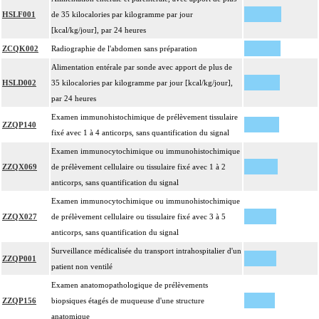
HSLF001
de 35 kilocalories par kilogramme par jour
[kcal/kg/jour], par 24 heures
ZCQK002
Radiographie de l'abdomen sans préparation
Alimentation entérale par sonde avec apport de plus de
HSLD002
35 kilocalories par kilogramme par jour [kcal/kg/jour],
par 24 heures
Examen immunohistochimique de prélèvement tissulaire
ZZQP140
fixé avec 1 à 4 anticorps, sans quantification du signal
Examen immunocytochimique ou immunohistochimique
ZZQX069
de prélèvement cellulaire ou tissulaire fixé avec 1 à 2
anticorps, sans quantification du signal
Examen immunocytochimique ou immunohistochimique
ZZQX027
de prélèvement cellulaire ou tissulaire fixé avec 3 à 5
anticorps, sans quantification du signal
Surveillance médicalisée du transport intrahospitalier d'un
ZZQP001
patient non ventilé
Examen anatomopathologique de prélèvements
ZZQP156
biopsiques étagés de muqueuse d'une structure
anatomique