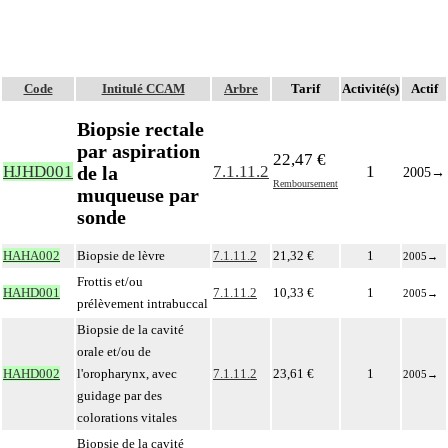
Code
Intitulé CCAM
Arbre
Tarif
Activité(s)
Actif
Biopsie rectale
par aspiration
22,47 €
de la
HJHD001
7.1.11.2
1
2005
→
Remboursement
muqueuse par
sonde
HAHA002
Biopsie de lèvre
7.1.11.2
21,32 €
1
2005
→
Frottis et/ou
HAHD001
7.1.11.2
10,33 €
1
2005
→
prélèvement intrabuccal
Biopsie de la cavité
orale et/ou de
HAHD002
l'oropharynx, avec
7.1.11.2
23,61 €
1
2005
→
guidage par des
colorations vitales
Biopsie de la cavité