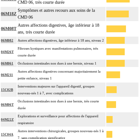
CMD 06, très courte durée
Symptômes et autres recours aux soins de la
06M18Z
CMD 06
Autres affections digestives, âge inférieur à 18
06M08T
ans, très courte durée
06M082
Autres affections digestives, âge inférieur à 18 ans, niveau 2
Fibroses kystiques avec manifestations pulmonaires, très
04M26T
courte durée
06M061
Occlusions intestinales non dues à une hernie, niveau 1
Autres affections digestives concernant majoritairement la
06M211
petite enfance, niveau 1
Interventions majeures sur l'appareil digestif, groupes
15C02B
nouveau-nés 1 à 7, avec complications
Occlusions intestinales non dues à une hernie, très courte
06M06T
durée
Explorations et surveillance pour affections de l'appareil
04M22Z
respiratoire
Autres interventions chirurgicales, groupes nouveau-nés 1 à
15C04A
7, sans complication significative