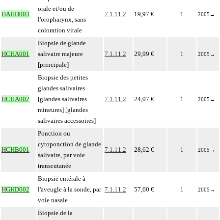
orale et/ou de
HAHD003
7.1.11.2
19,97 €
1
2005
→
l'oropharynx, sans
coloration vitale
Biopsie de glande
HCHA001
salivaire majeure
7.1.11.2
29,99 €
1
2005
→
[principale]
Biopsie des petites
glandes salivaires
HCHA002
[glandes salivaires
7.1.11.2
24,07 €
1
2005
→
mineures] [glandes
salivaires accessoires]
Ponction ou
cytoponction de glande
HCHB001
7.1.11.2
28,62 €
1
2005
→
salivaire, par voie
transcutanée
Biopsie entérale à
HGHD002
l'aveugle à la sonde, par
7.1.11.2
57,60 €
1
2005
→
voie nasale
Biopsie de la