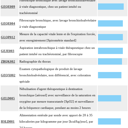
Fibroscopie bronchique avec lavage bronchioloalvéolaire
GEQE009
à visée diagnostique, chez un patient intubé ou
trachéotomisé
Fibroscopie bronchique, avec lavage bronchioloalvéolaire
GEQE004
à visée diagnostique
Mesure de la capacité vitale lente et de l'expiration forcée,
GLQP012
avec enregistrement [Spirométrie standard]
Aspiration intrabronchique à visée thérapeutique chez un
GEJE003
patient intubé ou trachéotomisé, par fibroscopie
ZBQK002
Radiographie du thorax
Examen cytopathologique de produit de lavage
GEQX002
bronchioloalvéolaire, non différencié, avec coloration
spéciale
Nébulisation d'agent thérapeutique à destination
bronchique [aérosol] avec surveillance de la saturation en
GELD005
oxygène par mesure transcutanée [SpO2] et surveillance
de la fréquence cardiaque, pendant au moins 2 heures
Alimentation entérale par sonde avec apport de 20 à 35
HSLD001
kilocalories par kilogramme par jour [kcal/kg/jour], par
24 heures