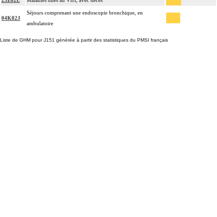
25Z02E
Maladies dues au VIH, avec décès
Séjours comprenant une endoscopie bronchique, en
04K02J
ambulatoire
Liste de GHM pour J151 générée à partir des statistiques du PMSI français