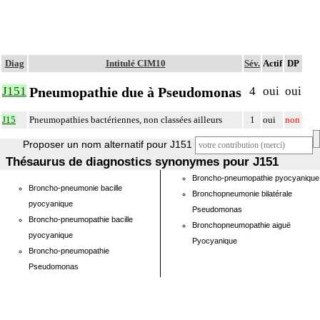
Diag
Intitulé CIM10
Sév.
Actif
DP
Pneumopathie due à Pseudomonas
J151
4
oui
oui
J15
Pneumopathies bactériennes, non classées ailleurs
1
oui
non
Proposer un nom alternatif pour J151
Thésaurus de diagnostics synonymes pour J151
Broncho-pneumopathie pyocyanique
Broncho-pneumonie bacille
Bronchopneumonie bilatérale
pyocyanique
Pseudomonas
Broncho-pneumopathie bacille
Bronchopneumopathie aiguë
pyocyanique
Pyocyanique
Broncho-pneumopathie
Pseudomonas