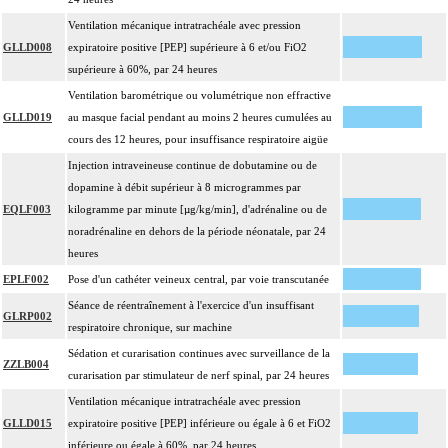
Ventilation mécanique intratrachéale avec pression
GLLD008
expiratoire positive [PEP] supérieure à 6 et/ou FiO2
supérieure à 60%, par 24 heures
Ventilation barométrique ou volumétrique non effractive
GLLD019
au masque facial pendant au moins 2 heures cumulées au
cours des 12 heures, pour insuffisance respiratoire aigüe
Injection intraveineuse continue de dobutamine ou de
dopamine à débit supérieur à 8 microgrammes par
EQLF003
kilogramme par minute [µg/kg/min], d'adrénaline ou de
noradrénaline en dehors de la période néonatale, par 24
heures
EPLF002
Pose d'un cathéter veineux central, par voie transcutanée
Séance de réentraînement à l'exercice d'un insuffisant
GLRP002
respiratoire chronique, sur machine
Sédation et curarisation continues avec surveillance de la
ZZLB004
curarisation par stimulateur de nerf spinal, par 24 heures
Ventilation mécanique intratrachéale avec pression
GLLD015
expiratoire positive [PEP] inférieure ou égale à 6 et FiO2
inférieure ou égale à 60%, par 24 heures