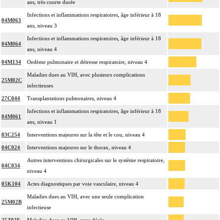
ans, très courte durée
Infections et inflammations respiratoires, âge inférieur à 18
04M063
ans, niveau 3
Infections et inflammations respiratoires, âge inférieur à 18
04M064
ans, niveau 4
04M134
Oedème pulmonaire et détresse respiratoire, niveau 4
Maladies dues au VIH, avec plusieurs complications
25M02C
infectieuses
27C044
Transplantations pulmonaires, niveau 4
Infections et inflammations respiratoires, âge inférieur à 18
04M061
ans, niveau 1
03C254
Interventions majeures sur la tête et le cou, niveau 4
04C024
Interventions majeures sur le thorax, niveau 4
Autres interventions chirurgicales sur le système respiratoire,
04C034
niveau 4
05K104
Actes diagnostiques par voie vasculaire, niveau 4
Maladies dues au VIH, avec une seule complication
25M02B
infectieuse