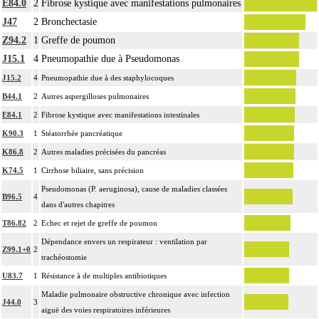
E84.0
2
Fibrose kystique avec manifestations pulmonaires
J47
2
Bronchectasie
Z94.2
1
Greffe de poumon
J15.1
4
Pneumopathie due à Pseudomonas
J15.2
4
Pneumopathie due à des staphylocoques
B44.1
2
Autres aspergilloses pulmonaires
E84.1
2
Fibrose kystique avec manifestations intestinales
K90.3
1
Stéatorrhée pancréatique
K86.8
2
Autres maladies précisées du pancréas
K74.5
1
Cirrhose biliaire, sans précision
Pseudomonas (P. aeruginosa), cause de maladies classées
B96.5
4
dans d'autres chapitres
T86.82
2
Echec et rejet de greffe de poumon
Dépendance envers un respirateur : ventilation par
Z99.1+0
2
trachéostomie
U83.7
1
Résistance à de multiples antibiotiques
Maladie pulmonaire obstructive chronique avec infection
J44.0
3
aiguë des voies respiratoires inférieures