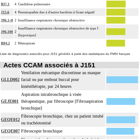
B37.1
4
Candidose pulmonaire
J15.6
4
Pneumopathie due à d'autres bactéries à Gram négatif
J96.1+0
2
Insuffisance respiratoire chronique obstructive
Insuffisance respiratoire chronique obstructive de type I
J96.100
2
[hypoxique]
R04.2
2
Hémoptysie
Liste de diagnostics associés pour J151 générée à partir des statistiques du PMSI français
Actes CCAM associés à J151
Ventilation mécanique discontinue au masque
GLLD002
facial ou par embout buccal pour
kinésithérapie, par 24 heures
Aspiration intrabronchique à visée
GEJE001
thérapeutique, par fibroscopie [Fibroaspiration
bronchique]
Fibroscopie bronchique, chez un patient intubé
GEQE012
ou trachéotomisé
GEQE007
Fibroscopie bronchique