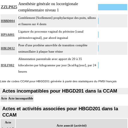
Anesthésie générale ou locorégionale
ZZLP025
complémentaire niveau 1
Comblement [Scellement] prophylactique des puits, sillons
HBBD004
et fissures sur 4 dents
Ligature du processus vaginal du péritoine [canal
HPSA001
péritonéovaginal], par abord inguinal
Pose d'une prothèse amovible de transition complète
HBLD032
unimaxillaire à plaque base résine
Alimentation parentérale avec apport de 20 à 35
HSLF002
kilocalories par kilogramme par jour [kcal/kg/jour], par 24
heures
Liste de codes CCAM pour HBGD201 générée à partir des statistiques du PMSI français
Actes incompatibles pour HBGD201 dans la CCAM
Acte
Acte incompatible
Actes et activités associées pour HBGD201 dans la
CCAM
Acte
Acte associé (activité)