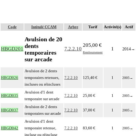
Code
Intitulé CCAM
Arbre
Tarif
Activité(s)
Actif
Avulsion de 20
205,00 €
dents
HBGD201
7.2.2.10
1
2014
→
temporaires
Remboursement
sur arcade
Avulsion de 2 dents
HBGD026
temporaires retenues,
7.2.2.10
125,40 €
1
2005
→
incluses ou réincluses
Avulsion d'1 dent
HBGD035
7.2.2.10
25,00 €
1
2005
→
temporaire sur arcade
Avulsion de 2 dents
HBGD037
7.2.2.10
37,00 €
1
2005
→
temporaires sur arcade
Avulsion d'1 dent
HBGD042
temporaire retenue,
7.2.2.10
83,60 €
1
2005
→
incluse ou réincluse