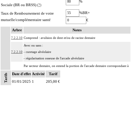
%
Sociale (BR ou BRSS)
(?)
%BR+
Taux de Remboursement de votre
mutuelle/complémentaire santé
€
Arbre
Notes
7.2.2.10
Comprend : avulsion de dent et/ou de racine dentaire
Avec ou sans :
7.2.2.10
- curetage alvéolaire
- régularisation osseuse de l'arcade alvéolaire
Par secteur dentaire, on entend la portion de l'arcade dentaire correspondant à
Notes
7.2.2
l'implantation habituelle des dents considérées, que cette portion soit dentée ou
Date d'effet
Activité
Tarif
Tarifs
non.
01/01/2025
1
205,00 €
Les actes sur la cavité de l'abdomen, par coelioscopie ou par
7
rétropéritonéoscopie incluent l'évacuation de collection intraabdominale
associée, la toilette péritonéale et/ou la pose de drain.
Les actes sur la cavité de l'abdomen, par abord direct incluent l'évacuation de
7
collection intraabdominale associée, la toilette péritonéale et/ou la pose de
drain.