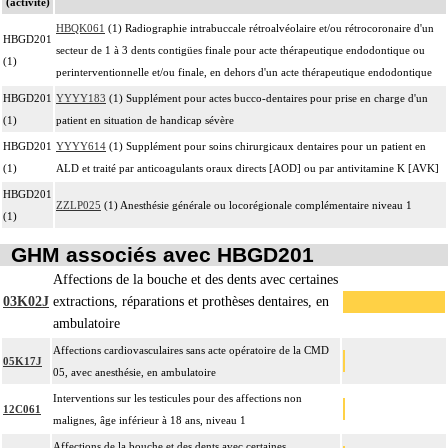
(activité)
HBQK061
(1) Radiographie intrabuccale rétroalvéolaire et/ou rétrocoronaire d'un
HBGD201
secteur de 1 à 3 dents contigües finale pour acte thérapeutique endodontique ou
(1)
perinterventionnelle et/ou finale, en dehors d'un acte thérapeutique endodontique
HBGD201
YYYY183
(1) Supplément pour actes bucco-dentaires pour prise en charge d'un
(1)
patient en situation de handicap sévère
HBGD201
YYYY614
(1) Supplément pour soins chirurgicaux dentaires pour un patient en
(1)
ALD et traité par anticoagulants oraux directs [AOD] ou par antivitamine K [AVK]
HBGD201
ZZLP025
(1) Anesthésie générale ou locorégionale complémentaire niveau 1
(1)
GHM associés avec HBGD201
Affections de la bouche et des dents avec certaines
03K02J
extractions, réparations et prothèses dentaires, en
ambulatoire
Affections cardiovasculaires sans acte opératoire de la CMD
05K17J
05, avec anesthésie, en ambulatoire
Interventions sur les testicules pour des affections non
12C061
malignes, âge inférieur à 18 ans, niveau 1
Affections de la bouche et des dents avec certaines