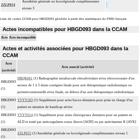
Anesthésie générale ou locorégionale complémentaire
ZZLP054
niveau 3
Liste de codes CCAM pour HBGD093 générée à partir des statistiques du PMSI français
Actes incompatibles pour HBGD093 dans la CCAM
Acte
Acte incompatible
Actes et activités associées pour HBGD093 dans la
CCAM
Acte
Acte associé (activité)
(activité)
HBQK061
(1) Radiographie intrabuccale rétroalvéolaire et/ou rétrocoronaire d'un
HBGD093
secteur de 1 à 3 dents contigües finale pour acte thérapeutique endodontique ou
(1)
perinterventionnelle et/ou finale, en dehors d'un acte thérapeutique endodontique
HBGD093
YYYY183
(1) Supplément pour actes bucco-dentaires pour prise en charge d'un
(1)
patient en situation de handicap sévère
HBGD093
YYYY614
(1) Supplément pour soins chirurgicaux dentaires pour un patient en
(1)
ALD et traité par anticoagulants oraux directs [AOD] ou par antivitamine K [AVK]
HBGD093
ZZLP025
(1) Anesthésie générale ou locorégionale complémentaire niveau 1
(1)