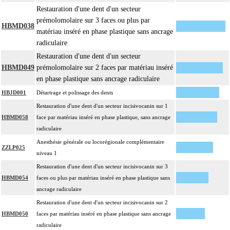
Restauration d'une dent d'un secteur
prémolomolaire sur 3 faces ou plus par
HBMD038
matériau inséré en phase plastique sans ancrage
radiculaire
Restauration d'une dent d'un secteur
HBMD049
prémolomolaire sur 2 faces par matériau inséré
en phase plastique sans ancrage radiculaire
HBJD001
Détartrage et polissage des dents
Restauration d'une dent d'un secteur incisivocanin sur 1
HBMD058
face par matériau inséré en phase plastique, sans ancrage
radiculaire
Anesthésie générale ou locorégionale complémentaire
ZZLP025
niveau 1
Restauration d'une dent d'un secteur incisivocanin sur 3
HBMD054
faces ou plus par matériau inséré en phase plastique sans
ancrage radiculaire
Restauration d'une dent d'un secteur incisivocanin sur 2
HBMD050
faces par matériau inséré en phase plastique sans ancrage
radiculaire