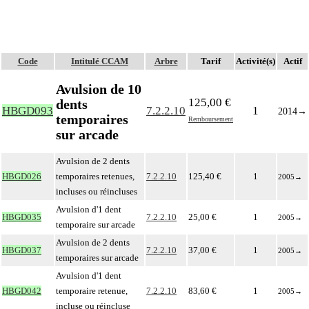
Code
Intitulé CCAM
Arbre
Tarif
Activité(s)
Actif
Avulsion de 10
125,00 €
dents
HBGD093
7.2.2.10
1
2014
→
temporaires
Remboursement
sur arcade
Avulsion de 2 dents
HBGD026
temporaires retenues,
7.2.2.10
125,40 €
1
2005
→
incluses ou réincluses
Avulsion d'1 dent
HBGD035
7.2.2.10
25,00 €
1
2005
→
temporaire sur arcade
Avulsion de 2 dents
HBGD037
7.2.2.10
37,00 €
1
2005
→
temporaires sur arcade
Avulsion d'1 dent
HBGD042
temporaire retenue,
7.2.2.10
83,60 €
1
2005
→
incluse ou réincluse