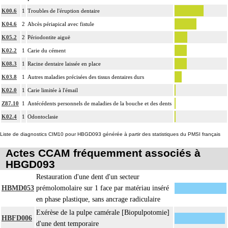
K00.6
1
Troubles de l'éruption dentaire
K04.6
2
Abcès périapical avec fistule
K05.2
2
Périodontite aiguë
K02.2
1
Carie du cément
K08.3
1
Racine dentaire laissée en place
K03.8
1
Autres maladies précisées des tissus dentaires durs
K02.0
1
Carie limitée à l'émail
Z87.10
1
Antécédents personnels de maladies de la bouche et des dents
K02.4
1
Odontoclasie
Liste de diagnostics CIM10 pour HBGD093 générée à partir des statistiques du PMSI français
Actes CCAM fréquemment associés à
HBGD093
Restauration d'une dent d'un secteur
HBMD053
prémolomolaire sur 1 face par matériau inséré
en phase plastique, sans ancrage radiculaire
Exérèse de la pulpe camérale [Biopulpotomie]
HBFD006
d'une dent temporaire