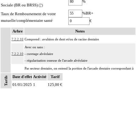
%
Sociale (BR ou BRSS)
(?)
%BR+
Taux de Remboursement de votre
mutuelle/complémentaire santé
€
Arbre
Notes
7.2.2.10
Comprend : avulsion de dent et/ou de racine dentaire
Avec ou sans :
7.2.2.10
- curetage alvéolaire
- régularisation osseuse de l'arcade alvéolaire
Par secteur dentaire, on entend la portion de l'arcade dentaire correspondant à
Notes
7.2.2
l'implantation habituelle des dents considérées, que cette portion soit dentée ou
Date d'effet
Activité
Tarif
Tarifs
non.
01/01/2025
1
125,00 €
Les actes sur la cavité de l'abdomen, par coelioscopie ou par
7
rétropéritonéoscopie incluent l'évacuation de collection intraabdominale
associée, la toilette péritonéale et/ou la pose de drain.
Les actes sur la cavité de l'abdomen, par abord direct incluent l'évacuation de
7
collection intraabdominale associée, la toilette péritonéale et/ou la pose de
drain.