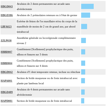
Avulsion de 2 dents permanentes sur arcade sans
HBGD043
alvéolectomie
HBGD386
Avulsion de 2 prémolaires retenues ou à l'état de germe
Exérèse de lésion de l'os maxillaire et/ou du corps de la
LBFA023
mandibule de moins de 2 cm de grand axe, par abord
intrabuccal
Anesthésie générale ou locorégionale complémentaire
ZZLP030
niveau 2
Comblement [Scellement] prophylactique des puits,
HBBD007
sillons et fissures sur 3 dents
Comblement [Scellement] prophylactique des puits,
HBBD004
sillons et fissures sur 4 dents
HBGD042
Avulsion d'1 dent temporaire retenue, incluse ou réincluse
Section de bride muqueuse ou de frein intrabuccal avec
HAPA001
plastie par lambeau local
Avulsion de 4 dents permanentes sur arcade sans
HBGD489
alvéolectomie
HAPD001
Section de bride muqueuse ou de frein intrabuccal