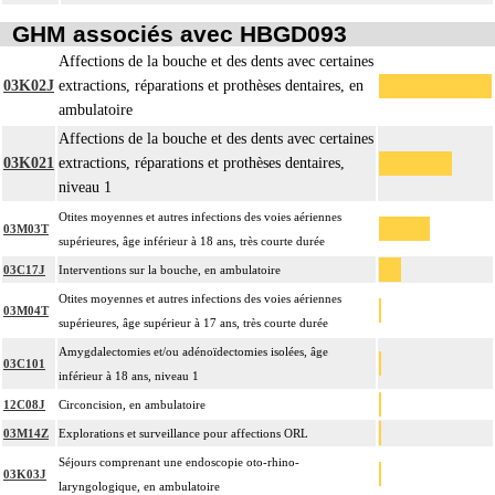
GHM associés avec HBGD093
Affections de la bouche et des dents avec certaines
03K02J
extractions, réparations et prothèses dentaires, en
ambulatoire
Affections de la bouche et des dents avec certaines
03K021
extractions, réparations et prothèses dentaires,
niveau 1
Otites moyennes et autres infections des voies aériennes
03M03T
supérieures, âge inférieur à 18 ans, très courte durée
03C17J
Interventions sur la bouche, en ambulatoire
Otites moyennes et autres infections des voies aériennes
03M04T
supérieures, âge supérieur à 17 ans, très courte durée
Amygdalectomies et/ou adénoïdectomies isolées, âge
03C101
inférieur à 18 ans, niveau 1
12C08J
Circoncision, en ambulatoire
03M14Z
Explorations et surveillance pour affections ORL
Séjours comprenant une endoscopie oto-rhino-
03K03J
laryngologique, en ambulatoire